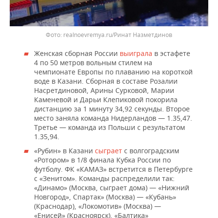
realnoevremya.ru/Ринат Назметдинов
Женская сборная России
выиграла
в эстафете
4 по 50 метров вольным стилем на
чемпионате Европы по плаванию на короткой
воде в Казани. Сборная в составе Розалии
Насретдиновой, Арины Сурковой, Марии
Каменевой и Дарьи Клепиковой покорила
дистанцию за 1 минуту 34,92 секунды. Второе
место заняла команда Нидерландов — 1.35,47.
Третье — команда из Польши с результатом
1.35,94.
«Рубин» в Казани
сыграет
с волгоградским
«Ротором» в 1/8 финала Кубка России по
футболу. ФК «КАМАЗ» встретится в Петербурге
с «Зенитом». Команды распределили так:
«Динамо» (Москва, сыграет дома) — «Нижний
Новгород», Спартак» (Москва) — «Кубань»
(Краснодар), «Локомотив» (Москва) —
«Енисей» (Красноярск), «Балтика»