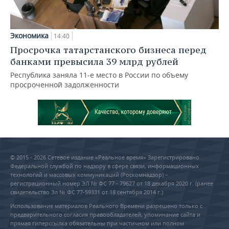
Экономика
14:40
Просрочка татарстанского бизнеса перед
банками превысила 39 млрд рублей
Республика заняла 11-е место в России по объему
просроченной задолженности
© 2015 - 2026 Сетевое издание «Реальное время» Зарегистрировано
Федеральной службой по надзору в сфере связи, информационных
технологий и массовых коммуникаций (Роскомнадзор) –
регистрационный номер ЭЛ № ФС 77 - 79627 от 18 декабря 2020 г. (ранее
свидетельство Эл № ФС 77-59331 от 18 сентября 2014 г.)
Использование материалов Реального Времени разрешено только с
предварительного согласия правообладателей, упоминание сайта и
прямая гиперссылка обязательны при частичном или полном