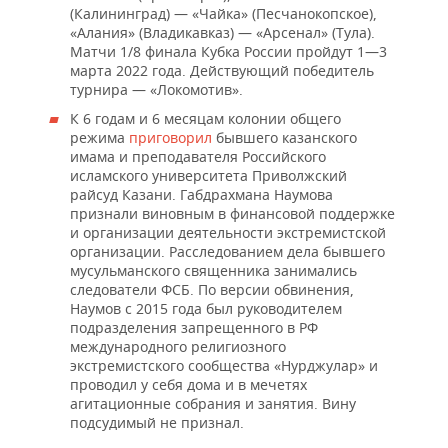
(Калининград) — «Чайка» (Песчанокопское),
«Алания» (Владикавказ) — «Арсенал» (Тула).
Матчи 1/8 финала Кубка России пройдут 1—3
марта 2022 года. Действующий победитель
турнира — «Локомотив».
К 6 годам и 6 месяцам колонии общего
режима
приговорил
бывшего казанского
имама и преподавателя Российского
исламского университета Приволжский
райсуд Казани. Габдрахмана Наумова
признали виновным в финансовой поддержке
и организации деятельности экстремистской
организации. Расследованием дела бывшего
мусульманского священника занимались
следователи ФСБ. По версии обвинения,
Наумов с 2015 года был руководителем
подразделения запрещенного в РФ
международного религиозного
экстремистского сообщества «Нурджулар» и
проводил у себя дома и в мечетях
агитационные собрания и занятия. Вину
подсудимый не признал.