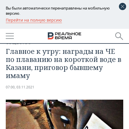
Вы были автоматически перенаправлены на мобильную
версию.
Перейти на полную версию
РЕГИОНЫ
БАШКОРТОСТАН
НОВОСТИ
ОБЩЕСТВО
ТАТАРСТАН
АНАЛИТИКА
Главное к утру: награды на ЧЕ
по плаванию на короткой воде в
УДМУРТИЯ
НОВОСТИ АНАЛИТИКИ
ЭКОНОМИКА
Казани, приговор бывшему
имаму
ДЕКЛАРАЦИИ О ДОХОДАХ
НОВОСТИ ЭКОНОМИКИ
ПРОМЫШЛЕННОСТЬ
КОРОЛИ ГОСЗАКАЗА ПФО
ФИНАНСЫ
НОВОСТИ
НЕДВИЖИМОСТЬ
07:00, 03.11.2021
ПРОМЫШЛЕННОСТИ
ВУЗЫ ТАТАРСТАНА
БАНКИ
НОВОСТИ НЕДВИЖИМОСТИ
АВТО
АГРОПРОМ
КОМУ ПРИНАДЛЕЖАТ
БЮДЖЕТ
НОВОСТИ АВТО
БИЗНЕС
ТОРГОВЫЕ ЦЕНТРЫ
МАШИНОСТРОЕНИЕ
ТАТАРСТАНА
ИНВЕСТИЦИИ
НОВОСТИ БИЗНЕСА
ТЕХНОЛОГИИ