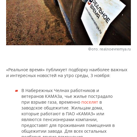
НЕФТЕХИМИЯ
РОЗНИЧНАЯ ТОРГОВЛЯ
НОВОСТИ ТЕХНОЛОГИЙ
МЕРОПРИЯТИЯ
НЕФТЬ
ТРАНСПОРТ
IT
НОВОСТИ МЕРОПРИЯТИЙ
СПОРТ
ОПК
УСЛУГИ
МЕДИА
ВЫЕЗДНАЯ РЕДАКЦИЯ
НОВОСТИ СПОРТА
ОБЩЕСТВО
ЭНЕРГЕТИКА
Фото: realnoevremya.ru
ТЕЛЕКОММУНИКАЦИИ
БИЗНЕС-БРАНЧИ
ФУТБОЛ
НОВОСТИ ОБЩЕСТВА
ФОТОГАЛЕРЕЯ
ONLINE-КОНФЕРЕНЦИИ
ХОККЕЙ
ВЛАСТЬ
СЮЖЕТЫ
«Реальное время» публикует подборку наиболее важных
и интересных новостей на утро среды, 3 ноября:
ОТКРЫТАЯ ЛЕКЦИЯ
БАСКЕТБОЛ
ИНФРАСТРУКТУРА
СПРАВОЧНИК
В Набережных Челнах работников и
ВОЛЕЙБОЛ
ИСТОРИЯ
СПИСОК ПЕРСОН
ПОЛНАЯ ВЕРСИЯ
ветеранов КАМАЗа, чье жилье пострадало
при взрыве газа, временно
поселят
в
заводское общежитие. Жильцам дома,
КИБЕРСПОРТ
КУЛЬТУРА
СПИСОК КОМПАНИЙ
которые работают в ПАО «КАМАЗ» или
являются пенсионерами компании,
ФИГУРНОЕ КАТАНИЕ
МЕДИЦИНА
предоставят для проживания помещения в
общежитии завода. Для всех остальных
подберут другие помещения.