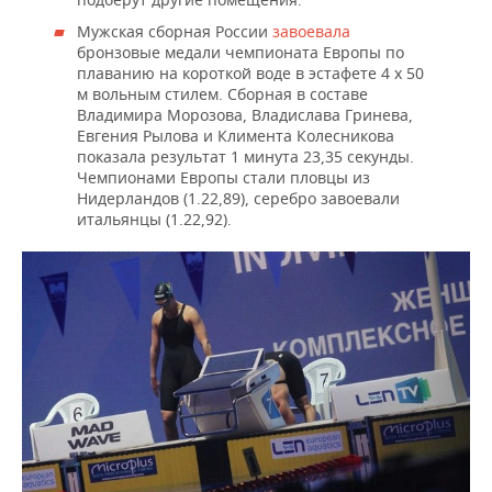
ВОДНЫЕ ВИДЫ СПОРТА
ОБРАЗОВАНИЕ
Мужская сборная России
завоевала
бронзовые медали чемпионата Европы по
ХОККЕЙ С МЯЧОМ
ПРОИСШЕСТВИЯ
плаванию на короткой воде в эстафете 4 х 50
м вольным стилем. Сборная в составе
Владимира Морозова, Владислава Гринева,
Евгения Рылова и Климента Колесникова
показала результат 1 минута 23,35 секунды.
Чемпионами Европы стали пловцы из
Нидерландов (1.22,89), серебро завоевали
итальянцы (1.22,92).