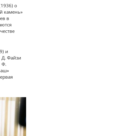
1936) о
ый камень»
ев в
аются
честве
9) и
 Д. Файзи
 Ф.
баш»
первая