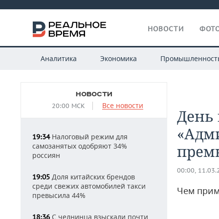
НОВОСТИ
ФОТО
Аналитика
Экономика
Промышленност
НОВОСТИ
Все новости
20:00 МСК
День 
«Адми
Налоговый режим для
19:34
самозанятых одобряют 34%
премь
россиян
00:00, 11.03
Доля китайских брендов
19:05
среди свежих автомобилей такси
Чем прим
превысила 44%
С челнинца взыскали почти
18:36