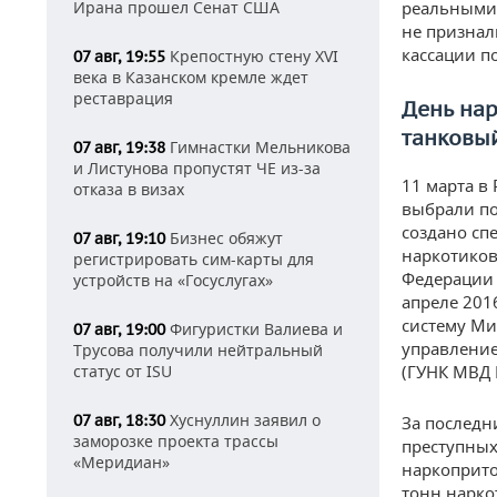
Ирана прошел Сенат США
реальными 
не признал
кассации п
Крепостную стену XVI
07 авг, 19:55
века в Казанском кремле ждет
реставрация
День нар
танковый
Гимнастки Мельникова
07 авг, 19:38
и Листунова пропустят ЧЕ из-за
11 марта в
отказа в визах
выбрали по
создано сп
Бизнес обяжут
07 авг, 19:10
наркотиков
регистрировать сим-карты для
Федерации 
устройств на «Госуслугах»
апреле 201
систему Ми
Фигуристки Валиева и
07 авг, 19:00
управление
Трусова получили нейтральный
статус от ISU
(ГУНК МВД 
Хуснуллин заявил о
07 авг, 18:30
За последн
заморозке проекта трассы
преступных
«Меридиан»
наркоприто
тонн нарко