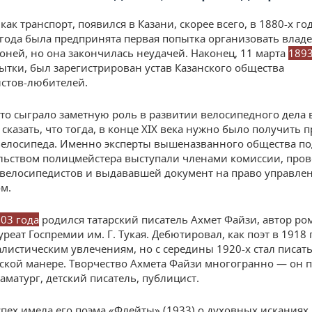
как транспорт, появился в Казани, скорее всего, в 1880-х год
года была предпринята первая попытка организовать влад
оней, но она закончилась неудачей. Наконец, 11 марта
1893
ытки, был зарегистрирован устав Казанского общества
стов-любителей.
то сыграло заметную роль в развитии велосипедного дела в
сказать, что тогда, в конце XIX века нужно было получить п
елосипеда. Именно эксперты вышеназванного общества по
льством полицмейстера выступали членами комиссии, про
велосипедистов и выдававшей документ на право управле
м.
03 года
родился татарский писатель Ахмет Файзи, автор ро
уреат Госпремии им. Г. Тукая. Дебютировал, как поэт в 1918 
листическим увлечениям, но с середины 1920-х стал писать
ской манере. Творчество Ахмета Файзи многогранно — он п
аматург, детский писатель, публицист.
пех имела его поэма «Флейты» (1933) о духовных исканиях