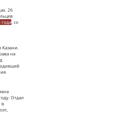
ах. 26
ельцев
 года
, со
 Казани.
рава на
д
водившей
ния
мана
году. Отдал
 в
оэт,