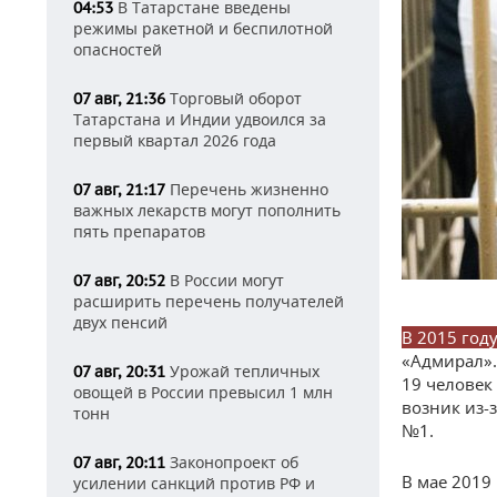
В Татарстане введены
04:53
режимы ракетной и беспилотной
опасностей
Торговый оборот
07 авг, 21:36
Татарстана и Индии удвоился за
первый квартал 2026 года
Перечень жизненно
07 авг, 21:17
важных лекарств могут пополнить
пять препаратов
В России могут
07 авг, 20:52
расширить перечень получателей
двух пенсий
В 2015 год
«Адмирал».
Урожай тепличных
07 авг, 20:31
19 человек
овощей в России превысил 1 млн
возник из-
тонн
№1.
Законопроект об
07 авг, 20:11
В мае 2019
усилении санкций против РФ и