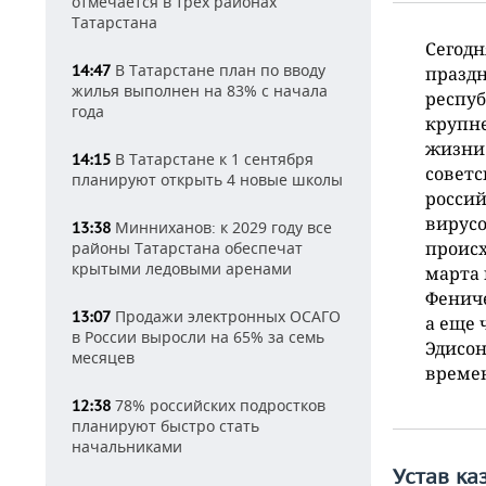
отмечается в трех районах
Татарстана
Сегодн
В Татарстане план по вводу
14:47
праздн
жилья выполнен на 83% с начала
респуб
года
крупне
жизни.
В Татарстане к 1 сентября
14:15
советс
планируют открыть 4 новые школы
россий
вирусо
Минниханов: к 2029 году все
13:38
происх
районы Татарстана обеспечат
крытыми ледовыми аренами
марта 
Фениче
Продажи электронных ОСАГО
13:07
а еще 
в России выросли на 65% за семь
Эдисон
месяцев
време
78% российских подростков
12:38
планируют быстро стать
начальниками
Устав ка