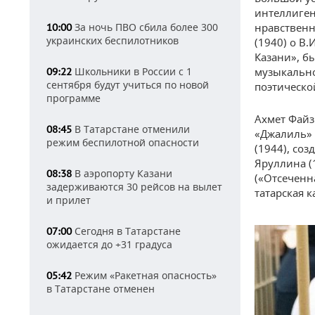
интеллиген
За ночь ПВО сбила более 300
нравственн
10:00
украинских беспилотников
(1940) о В
Казани», б
Школьники в России с 1
музыкально
09:22
сентября будут учиться по новой
поэтическо
программе
Ахмет Файз
В Татарстане отменили
08:45
«Джалиль» 
режим беспилотной опасности
(1944), соз
Яруллина (
В аэропорту Казани
08:38
(«Отсеченн
задерживаются 30 рейсов на вылет
татарская 
и прилет
Сегодня в Татарстане
07:00
ожидается до +31 градуса
Режим «Ракетная опасность»
05:42
в Татарстане отменен