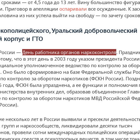
сроками — от 4,5 года до 13 лет. Вину большинство фигур
и. Приговор в апелляции
оспаривали
все осужденные. К за
оловина из них успела выйти на свободу — по зачету сроков
кополицейского, Уральский добровольческий
 корпус и ГТО
 России —
День работника органов наркоконтроля
. Праздни
тому, что в этот день в 2003 году указом президента Росси
ециальное уполномоченное ведомство по контролю за обо
. Оно было сформировано на базе Федеральной службы Ро
по контролю за оборотом наркотиков (ФСКН России). Поздн
6 года, ФСКН была упразднена, а ее функции и полномочия 
нистерства внутренних дел, образовав объединенное Глав
 по контролю за оборотом наркотиков МВД Российской Фе
России).
ие несколько лет в России выявили и пресекли деятельност
 групп и наркосообществ, ликвидировали десятки тысяч
нов, провели сотни международных полицейских операций
тических средств и психотропных веществ, в том числе тон