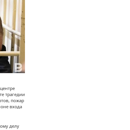
 центре
те трагедии
ртов, пожар
йоне входа
ому делу