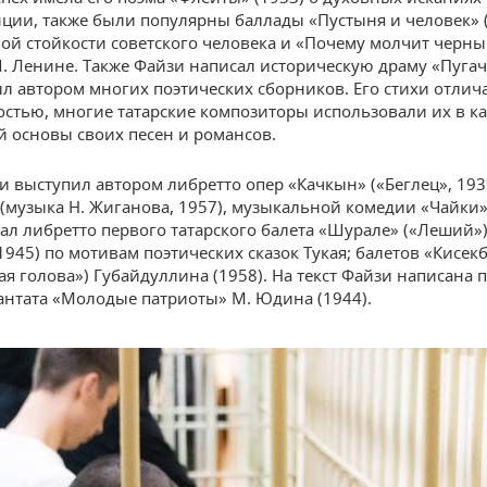
ции, также были популярны баллады «Пустыня и человек» (
ой стойкости советского человека и «Почему молчит черн
.И. Ленине. Также Файзи написал историческую драму «Пугач
ыл автором многих поэтических сборников. Его стихи отлич
стью, многие татарские композиторы использовали их в ка
й основы своих песен и романсов.
и выступил автором либретто опер «Качкын» («Беглец», 193
(музыка Н. Жиганова, 1957), музыкальной комедии «Чайки»
дал либретто первого татарского балета «Шурале» («Леший»)
1945) по мотивам поэтических сказок Тукая; балетов «Кисек
ая голова») Губайдуллина (1958). На текст Файзи написана 
кантата «Молодые патриоты» М. Юдина (1944).