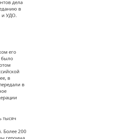
антов дела
седанию в
 и УДО.
ком его
и было
ротом
ссийской
ее, в
передали в
ное
дерации
ь тысяч
. Более 200
ны героина,