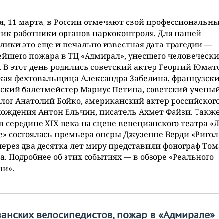
я, 11 марта, в России отмечают свой профессиональн
ик работники органов наркоконтроля. Для нашей
лики это еще и печально известная дата трагедии —
йшего пожара в ТЦ «Адмирал», унесшего человечески
 В этот день родились советский актер Георгий Юмат
кая фехтовальщица Александра Забелина, французски
ский балетмейстер Мариус Петипа, советский ученый
лог Анатолий Бойко, американский актер российског
ождения Антон Ельчин, писатель Ахмет Файзи. Также
в середине XIX века на сцене венецианского театра «
» состоялась премьера оперы Джузеппе Верди «Ригол
через два десятка лет миру представили фонограф Том
а. Подробнее об этих событиях — в обзоре «Реального
ни».
занских велосипедистов, пожар в «Адмирале»