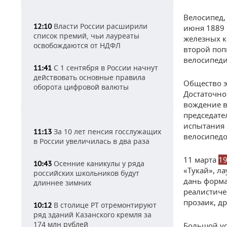
Велосипед, 
Власти России расширили
12:10
июня 1889 
список премий, чьи лауреаты
железных к
освобождаются от НДФЛ
второй поп
велосипеди
С 1 сентября в России начнут
11:41
действовать основные правила
Общество э
оборота цифровой валюты
Достаточно 
вождение в
председате
испытания 
За 10 лет пенсия госслужащих
11:13
велосипедо
в России увеличилась в два раза
11 марта
19
Осенние каникулы у ряда
10:43
«Тукай», ла
российских школьников будут
дань форма
длиннее зимних
реалистиче
прозаик, др
В столице РТ отремонтируют
10:12
ряд зданий Казанского кремля за
174 млн рублей
Большой ус