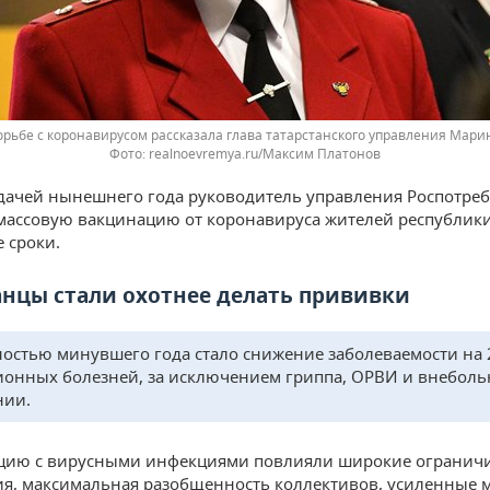
борьбе с коронавирусом рассказала глава татарстанского управления Мар
realnoevremya.ru/Максим Платонов
дачей нынешнего года руководитель управления Роспотреб
 массовую вакцинацию от коронавируса жителей республики
 сроки.
анцы стали охотнее делать прививки
остью минувшего года стало снижение заболеваемости на 
онных болезней, за исключением гриппа, ОРВИ и внебол
нии.
ацию с вирусными инфекциями повлияли широкие огранич
я, максимальная разобщенность коллективов, усиленные 