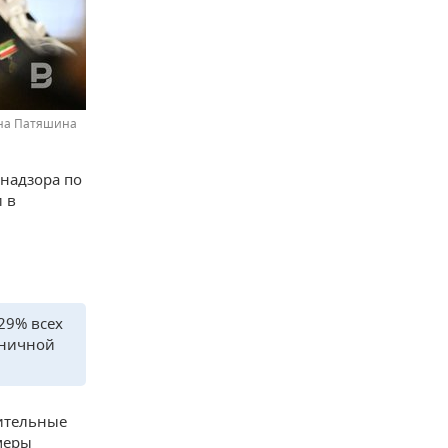
ина Патяшина
надзора по
 в
29% всех
ьничной
ительные
меры