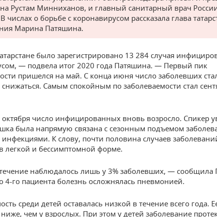
ана Рустам Минниханов, и главный санитарный врач Росси
 В числах о борьбе с коронавирусом рассказала глава татарс
ния Марина Патяшина.
Татарстане было зарегистрировано 13 284 случая инфициро
сом, — подвела итог 2020 года Патяшина. — Первый пик
ости пришелся на май. С конца июня число заболевших ста
 снижаться. Самым спокойным по заболеваемости стал сент
 октября число инфицированных вновь возросло. Спикер ув
шка была напрямую связана с сезонным подъемом заболев
инфекциями. К слову, почти половина случаев заболевани
в легкой и бессимптомной форме.
течение наблюдалось лишь у 3% заболевших, — сообщила 
о 4-го пациента болезнь осложнялась пневмонией.
ость среди детей оставалась низкой в течение всего года. Е
 ниже, чем у взрослых. При этом у детей заболевание проте