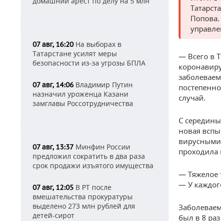
домашний арест по делу на 5 млн
Татарст
Попова.
управле
На выборах в
07 авг, 16:20
Татарстане усилят меры
— Всего в 
безопасности из-за угрозы БПЛА
коронавиру
заболеваем
Владимир Путин
07 авг, 14:06
постепенно
назначил уроженца Казани
случай.
замглавы Россотрудничества
С середины
новая вспы
вирусными 
Минфин России
07 авг, 13:37
проходила 
предложил сократить в два раза
срок продажи изъятого имущества
— Тяжелое 
— У каждог
В РТ после
07 авг, 12:05
вмешательства прокуратуры
выделено 273 млн рублей для
Заболеваем
детей-сирот
был в 8 раз