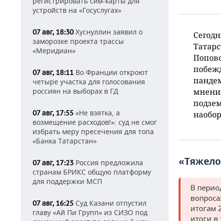
регистрировать сим-карты для
устройств на «Госуслугах»
Хуснуллин заявил о
07 авг, 18:30
Сегодн
заморозке проекта трассы
Татарс
«Меридиан»
Попово
побежд
Во Франции откроют
07 авг, 18:11
пандем
четыре участка для голосования
россиян на выборах в ГД
мнению
подзе
«Не взятка, а
07 авг, 17:55
наобор
возмещение расходов!»: суд не смог
избрать меру пресечения для топа
«Банка Татарстан»
«Тяжело
Россия предложила
07 авг, 17:23
странам БРИКС общую платформу
для поддержки МСП
В перио
вопроса
Суд Казани отпустил
07 авг, 16:25
итогам 
главу «Ай Пи Групп» из СИЗО под
итоги в