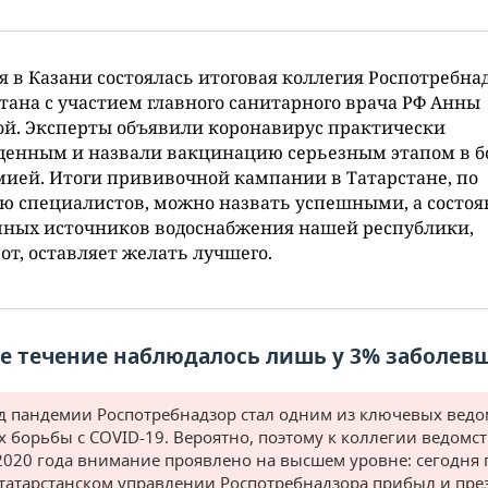
я в Казани состоялась итоговая коллегия Роспотребна
тана с участием главного санитарного врача РФ Анны
й. Эксперты объявили коронавирус практически
енным и назвали вакцинацию серьезным этапом в бо
ией. Итоги прививочной кампании в Татарстане, по
 специалистов, можно назвать успешными, а состоя
мных источников водоснабжения нашей республики,
от, оставляет желать лучшего.
е течение наблюдалось лишь у 3% заболев
д пандемии Роспотребнадзор стал одним из ключевых ведо
х борьбы с COVID-19. Вероятно, поэтому к коллегии ведомст
2020 года внимание проявлено на высшем уровне: сегодня 
 татарстанском управлении Роспотребнадзора прибыл и пре