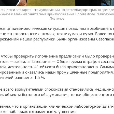
ести итоги в татарстанском управлении Роспотребнадзора прибыл президе
иханов и главный санитарный врач России Анна Попова
realnoevre
Платонов
ная эпидемиологическая ситуация позволила возобновить с
ние в татарстанских школах, техникумах и вузах. Более тог
реждении нашей республики были организованы безопасн
, чтобы проверить исполнение предписаний было провере
ктов, — заявила Патяшина. — Общая сумма штрафов состав
лей, деятельность 41 объекта была приостановлена. Самым
ированными оказались наши промышленные предприятия.
ителей равняется 1,5 %.
ще всего возмутителями спокойствия становились медицинс
и, объекты бытового обслуживания, точки общественного 
етила, что в организации клинической лабораторной диаг
акже наблюдаются заметные улучшения: