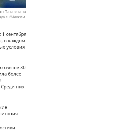
нт Татарстана
mya.ru/Максим
 1 сентября
о, в каждом
ые условия
но свыше 30
ила более
и
 Среди них
кие
питания.
ностики