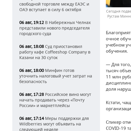
свободной торговле между ЕАЭС и
ОАЭ вступает в силу 6 октября
Сегодня подв
Рустам Минн
В Набережных Челнах
06 авг, 19:12
представили нового председателя
Благоприят
городского суда
очное обуче
учебном уч
Суд приостановил
06 авг, 18:08
обучения.
работу кафе Coffeeshop Company в
Казани на 30 суток
— Для того
Минфин готов
тысяч объе
06 авг, 18:00
уточнить налоговый учет затрат на
11 млн руб
безопасность
дисциплин
доля наруш
Российское вино могут
06 авг, 17:28
начать продавать через «Почту
Кстати, ча
России» и маркетплейсы
организаци
Меры поддержки для
06 авг, 17:14
Спикер отм
Wildberries могут объявить на
COVID-19 т
следующей неделе