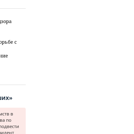
дзора
рьбе с
ние
ших»
мств в
ва по
подвести
зидент