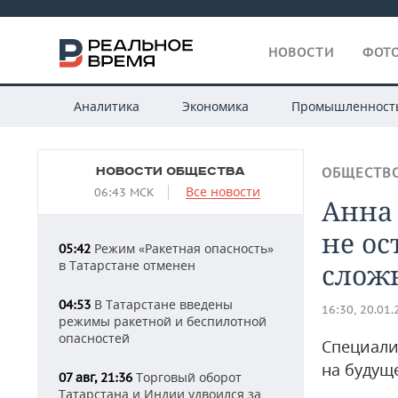
НОВОСТИ
ФОТО
Аналитика
Экономика
Промышленност
НОВОСТИ ОБЩЕСТВА
ОБЩЕСТВ
Все новости
06:43 МСК
Анна 
не ос
Режим «Ракетная опасность»
05:42
в Татарстане отменен
слож
В Татарстане введены
04:53
16:30, 20.01
режимы ракетной и беспилотной
опасностей
Специали
на будущ
Торговый оборот
07 авг, 21:36
Татарстана и Индии удвоился за