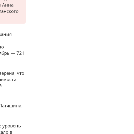
и Анна
танского
вания
ло
ябрь — 721
ерена, что
аемости
й
Патяшина.
е уровень
кало в