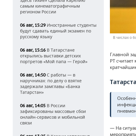
здесь тихие» сделала Карелию
самым кинематографичным
регионом России
Иностранные студенты
06 авг, 15:29
будут сдавать единый экзамен по
русскому языку
В числах о 
В Татарстане
06 авг, 15:16
Главной за
открылись выставки детских
РТ считает
портретов «Мой папа — Герой»
кратчайшие
С работы — в
06 авг, 14:50
наручниках: по делу о взятке
Татарст
задержали замглавы «Банка
Татарстан»
Особенн
инфекци
В России
06 авг, 14:05
пневмо
зафиксированы массовые сбои
онлайн-сервисов и мобильной
связи
— На ситу
мероприяти