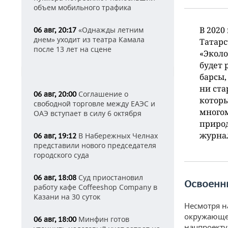
объем мобильного трафика
В 2020
«Однажды летним
06 авг, 20:17
днем» уходит из театра Камала
Татарс
после 13 лет на сцене
«Эколо
будет 
барсы,
ни ста
Соглашение о
06 авг, 20:00
которы
свободной торговле между ЕАЭС и
многом
ОАЭ вступает в силу 6 октября
природ
журна
В Набережных Челнах
06 авг, 19:12
представили нового председателя
городского суда
Суд приостановил
06 авг, 18:08
Освоенн
работу кафе Coffeeshop Company в
Казани на 30 суток
Несмотря н
окружающей
Минфин готов
06 авг, 18:00
нацпроекту 