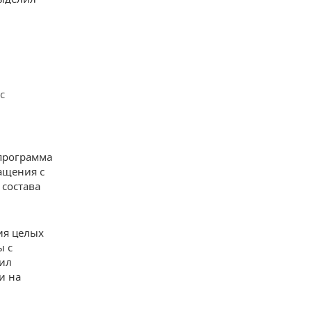
с
программа
ащения с
 состава
ия целых
ы с
тил
и на