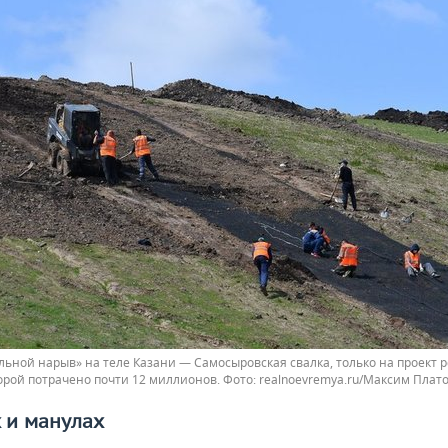
льной нарыв» на теле Казани — Самосыровская свалка, только на проект 
орой потрачено почти 12 миллионов.
realnoevremya.ru/Максим Плат
 и манулах