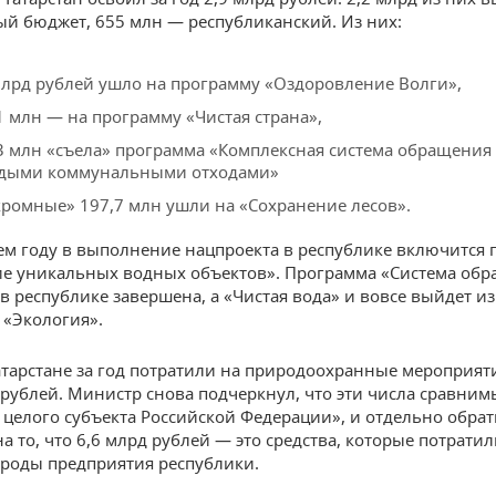
й бюджет, 655 млн — республиканский. Из них:
млрд рублей ушло на программу «Оздоровление Волги»,
1 млн — на программу «Чистая страна»,
3 млн «съела» программа «Комплексная система обращения 
дыми коммунальными отходами»
кромные» 197,7 млн ушли на «Сохранение лесов».
м году в выполнение нацпроекта в республике включится 
е уникальных водных объектов». Программа «Система обр
в республике завершена, а «Чистая вода» и вовсе выйдет из
 «Экология».
Татарстане за год потратили на природоохранные мероприят
 рублей. Министр снова подчеркнул, что эти числа сравним
целого субъекта Российской Федерации», и отдельно обра
а то, что 6,6 млрд рублей — это средства, которые потратил
роды предприятия республики.