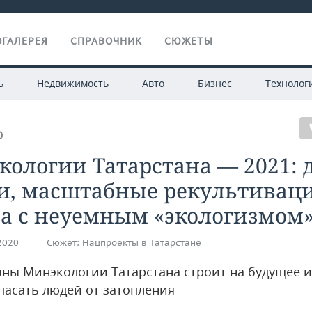
ГАЛЕРЕЯ
СПРАВОЧНИК
СЮЖЕТЫ
ь
Недвижимость
Авто
Бизнес
Технолог
О
ологии Татарстана — 2021: 
и, масштабные рекультивац
ба с неуемным «экологизмом
.2020
Сюжет:
Нацпроекты в Татарстане
аны Минэкологии Татарстана строит на будущее и
пасать людей от затопления