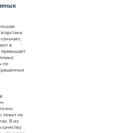
леных
ольшая
Татарстана
означает,
ают в
е превышает
стимых
ы по
окрашенные
в
он
аточно
о лежит не
тах. В их
 качество