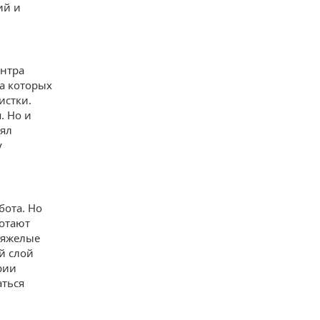
ий и
ентра
на которых
истки.
. Но и
оял
у
бота. Но
ботают
тяжелые
й слой
рии
аться