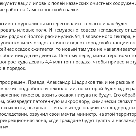
екультивации иловых полей казанских очистных сооружен
е работ на Самосыровской свалке.
ктивно журналисты интересовались тем, кто и как будет
ровать иловые поля. И немудрено: совсем неподалеку от ц
всем рядом с Волгой раскинулись 91,4 зловонного гектара, 
увека копился осадок сточных вод от городской станции оч
ейчас осадок сжигается, то новый там уже не накапливается
 собой никуда не денется. Поэтому перед министерством ст
опрос: куда девать 4,4 млн тонн осадка, чтобы привести эт
 в порядок.
опрос решен. Правда, Александр Шадриков так и не раскрыл
м узкие подробности технологии, по которой будет идти ра
авление такое: вывозить осадок никуда не будут. Его обра
м, обезвредят патогенную микрофлору, химически свяжут 
токсиканты, высушат — и на выходе получится плодородны
последствии, озвучил свои мечты министр, на этой террито
 рекреационная зона, «где граждане будут гулять и наслажд
ги».