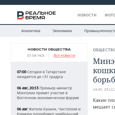
НОВОСТИ
ФОТО
Аналитика
Экономика
Промышленност
НОВОСТИ ОБЩЕСТВА
ОБЩЕСТВ
Все новости
07:08 МСК
Минэк
кошк
Сегодня в Татарстане
07:00
ожидается до +31 градуса
борь
Премьер-министр
06 авг, 20:53
14:45, 29.12
Монголии примет участие в
Восточном экономическом форуме
Какие пл
мешает с
Жители Казани, Чистополя и
06 авг
Кукмора потребляют наибольший