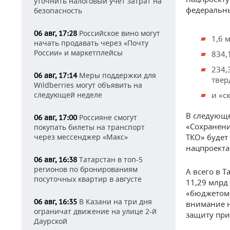
уточнить налоговый учет затрат на
федеральны
безопасность
Российское вино могут
06 авг, 17:28
1,6 
начать продавать через «Почту
России» и маркетплейсы
834,
234,
Меры поддержки для
06 авг, 17:14
твер
Wildberries могут объявить на
следующей неделе
и «с
В следующе
Россияне смогут
06 авг, 17:00
«Сохранени
покупать билеты на транспорт
через мессенджер «Макс»
ТКО» будет 
нацпроекта
Татарстан в топ-5
06 авг, 16:38
регионов по бронированиям
А всего в 
посуточных квартир в августе
11,29 млрд
«бюджетом 
В Казани на три дня
06 авг, 16:35
внимание н
ограничат движение на улице 2-й
защиту при
Даурской