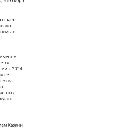
, что скоро
асывает
чивают
доемы в
П
 именно
ется
нии к 2024
ля ее
чества
 в
чистных
ждать.
лем Казани