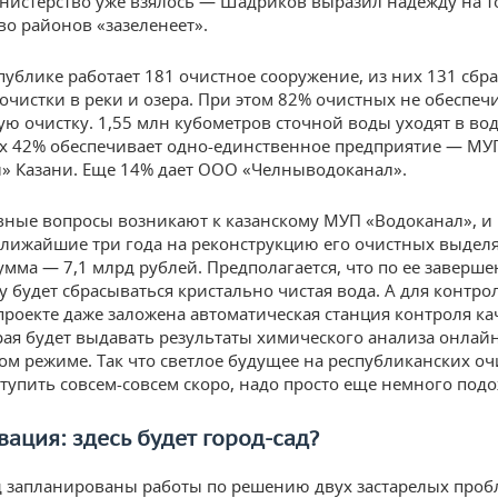
нистерство уже взялось — Шадриков выразил надежду на то
о районов «зазеленеет».
спублике работает 181 очистное сооружение, из них 131 сбр
 очистки в реки и озера. При этом 82% очистных не обеспе
ю очистку. 1,55 млн кубометров сточной воды уходят в во
их 42% обеспечивает одно-единственное предприятие — МУ
» Казани. Еще 14% дает ООО «Челныводоканал».
авные вопросы возникают к казанскому МУП «Водоканал», и
ближайшие три года на реконструкцию его очистных выделя
умма — 7,1 млрд рублей. Предполагается, что по ее заверше
у будет сбрасываться кристально чистая вода. А для контро
 проекте даже заложена автоматическая станция контроля ка
рая будет выдавать результаты химического анализа онлайн
м режиме. Так что светлое будущее на республиканских о
тупить совсем-совсем скоро, надо просто еще немного подо
вация: здесь будет город-сад?
д запланированы работы по решению двух застарелых проб