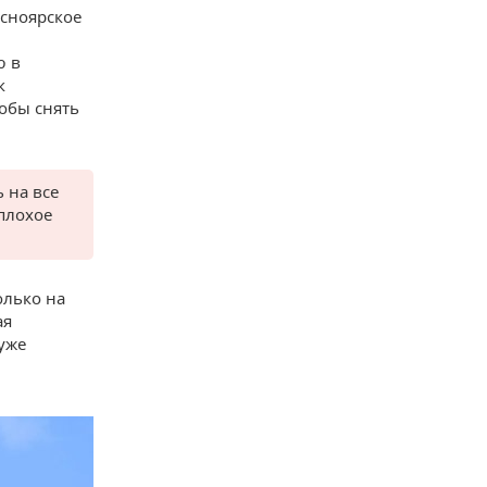
сноярское
ю в
к
тобы снять
 на все
 плохое
олько на
ая
уже