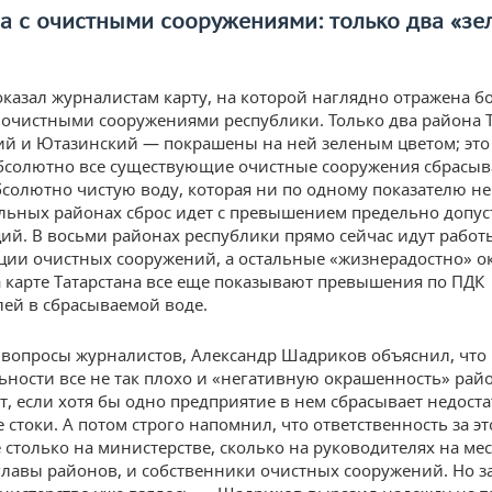
а с очистными сооружениями: только два «зе
казал журналистам карту, на которой наглядно отражена б
 очистными сооружениями республики. Только два района 
й и Ютазинский — покрашены на ней зеленым цветом; это 
абсолютно все существующие очистные сооружения сбрасыв
солютно чистую воду, которая ни по одному показателю н
альных районах сброс идет с превышением предельно допу
ий. В восьми районах республики прямо сейчас идут работ
ции очистных сооружений, а остальные «жизнерадостно» 
 карте Татарстана все еще показывают превышения по ПДК
лей в сбрасываемой воде.
 вопросы журналистов, Александр Шадриков объяснил, что 
ьности все не так плохо и «негативную окрашенность» рай
т, если хотя бы одно предприятие в нем сбрасывает недост
стоки. А потом строго напомнил, что ответственность за эт
 столько на министерстве, сколько на руководителях на мес
главы районов, и собственники очистных сооружений. Но за