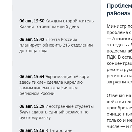
Проблем
района»
Каждый второй житель
06 авг, 15:50
Министр по
Казани готовит каждый день
проблема с
— Атнински
«Почта России»
06 авг, 15:42
что здесь 
планирует обновить 215 отделений
до конца года
водоемы аб
ПДК. В ост
концентрац
реконструк
регионы на
Экранизация «А зори
06 авг, 15:34
загрязните
здесь тихие» сделала Карелию
самым кинематографичным
регионом России
Отвечая на
действител
Иностранные студенты
06 авг, 15:29
приобретае
будут сдавать единый экзамен по
очищенные 
русскому языку
только и не
числе — и 
В Татарстане
06 авг, 15:16