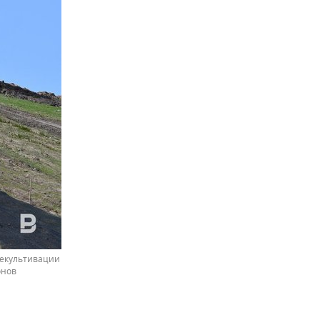
рекультивации
онов