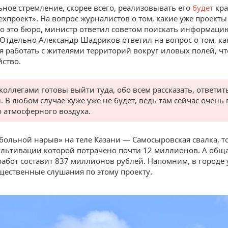
ьное стремление, скорее всего, реализовывать его
будет
кра
ехпроект». На вопрос журналистов о том, какие уже проекты
о это бюро, министр ответил советом поискать информаци
 Отдельно Александр Шадриков ответил на вопрос о том, ка
я работать с жителями территорий вокруг иловых полей, ч
йство.
коллегами готовы выйти туда, обо всем рассказать, ответить
. В любом случае хуже уже не будет, ведь там сейчас очень
о атмосферного воздуха.
больной нарыв» на теле Казани — Самосыровская свалка, т
ультивации которой потрачено почти 12 миллионов. А общ
работ составит 837 миллионов рублей. Напомним, в городе 
щественные слушания по этому проекту.