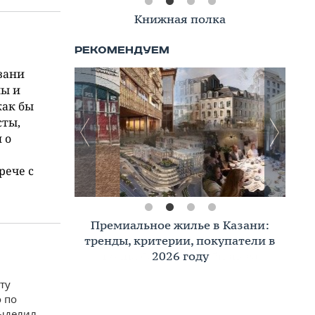
Книжная полка
зани
лы и
как бы
сты,
 о
рече с
Премиальное жилье в Казани:
тренды, критерии, покупатели в
2026 году
ту
 по
выделил