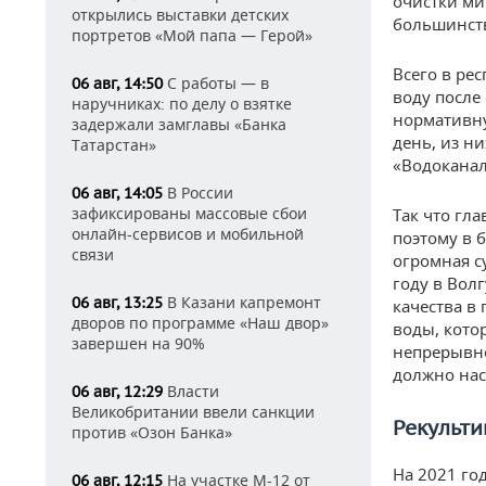
очистки ми
открылись выставки детских
большинств
портретов «Мой папа — Герой»
Всего в ре
С работы — в
06 авг, 14:50
воду после
наручниках: по делу о взятке
нормативну
задержали замглавы «Банка
день, из н
Татарстан»
«Водоканал
В России
06 авг, 14:05
зафиксированы массовые сбои
Так что гл
онлайн-сервисов и мобильной
поэтому в 
связи
огромная с
году в Волг
В Казани капремонт
06 авг, 13:25
качества в
дворов по программе «Наш двор»
воды, кото
завершен на 90%
непрерывно
должно нас
Власти
06 авг, 12:29
Великобритании ввели санкции
Рекульти
против «Озон Банка»
На 2021 го
На участке М-12 от
06 авг, 12:15