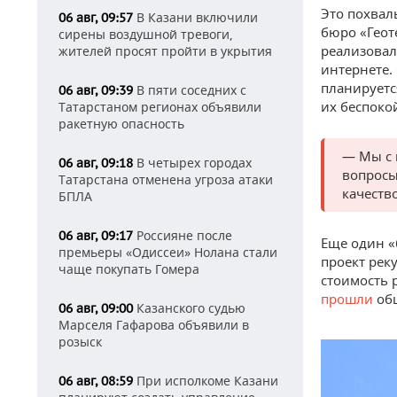
Это похвал
В Казани включили
06 авг, 09:57
бюро «Геот
сирены воздушной тревоги,
реализовал
жителей просят пройти в укрытия
интернете.
планируетс
В пяти соседних с
06 авг, 09:39
их беспоко
Татарстаном регионах объявили
ракетную опасность
— Мы с 
В четырех городах
06 авг, 09:18
вопросы
Татарстана отменена угроза атаки
качеств
БПЛА
Россияне после
06 авг, 09:17
Еще один «
премьеры «Одиссеи» Нолана стали
проект рек
чаще покупать Гомера
стоимость 
прошли
об
Казанского судью
06 авг, 09:00
Марселя Гафарова объявили в
розыск
При исполкоме Казани
06 авг, 08:59