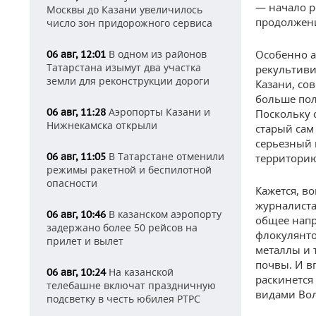
— начало р
Москвы до Казани увеличилось
продолжени
число зон придорожного сервиса
В одном из районов
Особенно а
06 авг, 12:01
Татарстана изымут два участка
рекультиви
земли для реконструкции дороги
Казани, со
больше пол
Аэропорты Казани и
06 авг, 11:28
Поскольку с
Нижнекамска открыли
старый сам
серьезный в
В Татарстане отменили
06 авг, 11:05
территорию
режимы ракетной и беспилотной
опасности
Кажется, в
журналиста
В казанском аэропорту
06 авг, 10:46
общее напр
задержано более 50 рейсов на
флокулянто
прилет и вылет
металлы и 
почвы. И в
На казанской
06 авг, 10:24
раскинется
телебашне включат праздничную
видами Вол
подсветку в честь юбилея РТРС