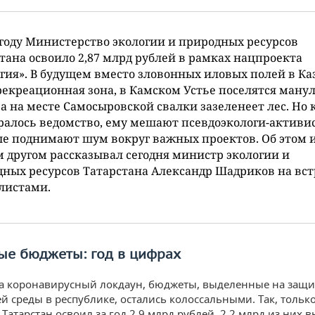
 году Министерство экологии и природных ресурсов
тана освоило 2,87 млрд рублей в рамках нацпроекта
гия». В будущем вместо зловонных иловых полей в Ка
рекреационная зона, в Камском Устье поселятся ману
 а на месте Самосыровской свалки зазеленеет лес. Но 
ралось ведомство, ему мешают псевдоэкологи-активи
е поднимают шум вокруг важных проектов. Об этом и
 другом рассказывал сегодня министр экологии и
ных ресурсов Татарстана Александр Шадриков на вст
листами.
ые бюджеты: год в цифрах
а коронавирусный локдаун, бюджеты, выделенные на защи
 среды в республике, остались колоссальными. Так, только
Татарстан освоил за год 2,9 млрд рублей. 2,2 млрд из них 