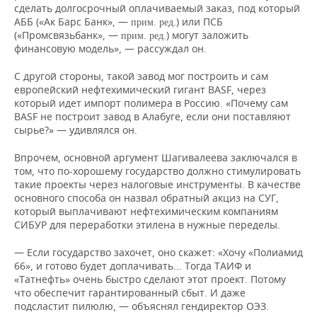
сделать долгосрочный оплачиваемый заказ, под который
АББ («Ак Барс Банк», —
.) или ПСБ
прим. ред
(«Промсвязьбанк», —
.) могут заложить
прим. ред
финансовую модель», — рассуждал он.
С другой стороны, такой завод мог построить и сам
европейский нефтехимический гигант BASF, через
который идет импорт полимера в Россию. «Почему сам
BASF не построит завод в Алабуге, если они поставляют
сырье?» — удивлялся он.
Впрочем, основной аргумент Шагивалеева заключался в
том, что по-хорошему государство должно стимулировать
такие проекты через налоговые инструменты. В качестве
основного способа он назвал обратный акциз на СУГ,
который выплачивают нефтехимическим компаниям
СИБУР для переработки этилена в нужные переделы.
— Если государство захочет, оно скажет: «Хочу «Полиамид
66», и готово будет доплачивать... Тогда ТАИФ и
«Татнефть» очень быстро сделают этот проект. Потому
что обеспечит гарантированный сбыт. И даже
подсластит пилюлю, — объяснял гендиректор ОЭЗ.