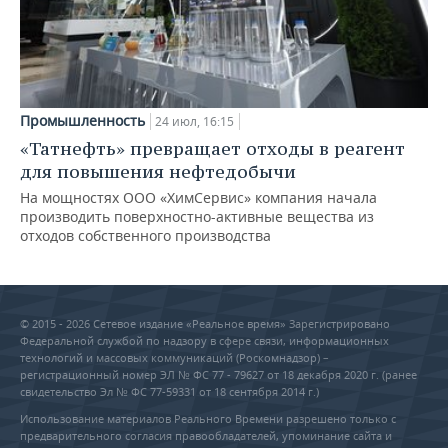
Промышленность
24 июл, 16:15
«Татнефть» превращает отходы в реагент
для повышения нефтедобычи
На мощностях ООО «ХимСервис» компания начала
производить поверхностно-активные вещества из
отходов собственного производства
© 2015 - 2026 Сетевое издание «Реальное время» Зарегистрировано
Федеральной службой по надзору в сфере связи, информационных
технологий и массовых коммуникаций (Роскомнадзор) –
регистрационный номер ЭЛ № ФС 77 - 79627 от 18 декабря 2020 г. (ранее
свидетельство Эл № ФС 77-59331 от 18 сентября 2014 г.)
Использование материалов Реального Времени разрешено только с
предварительного согласия правообладателей, упоминание сайта и