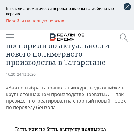
Вы были автоматически перенаправлены на мобильную
версию.
Перейти на полную версию
РЕГИОНЫ
ПРОМЫШЛЕННОСТЬ
«Генералы» нефтехимии
БАШКОРТОСТАН
НОВОСТИ
поспорили об актуальности
ТАТАРСТАН
АНАЛИТИКА
нового полимерного
производства в Татарстане
УДМУРТИЯ
НОВОСТИ АНАЛИТИКИ
ЭКОНОМИКА
16:20, 24.12.2020
ДЕКЛАРАЦИИ О ДОХОДАХ
НОВОСТИ ЭКОНОМИКИ
ПРОМЫШЛЕННОСТЬ
«Важно выбрать правильный курс, ведь ошибки в
КОРОЛИ ГОСЗАКАЗА ПФО
ФИНАНСЫ
НОВОСТИ
НЕДВИЖИМОСТЬ
крупнотоннажном производстве чреваты», — так
ПРОМЫШЛЕННОСТИ
президент отреагировал на спорный новый проект
ВУЗЫ ТАТАРСТАНА
БАНКИ
НОВОСТИ НЕДВИЖИМОСТИ
АВТО
по переделу бензола
АГРОПРОМ
КОМУ ПРИНАДЛЕЖАТ
БЮДЖЕТ
НОВОСТИ АВТО
БИЗНЕС
ТОРГОВЫЕ ЦЕНТРЫ
МАШИНОСТРОЕНИЕ
ТАТАРСТАНА
Быть или не быть выпуску полимера
ИНВЕСТИЦИИ
НОВОСТИ БИЗНЕСА
ТЕХНОЛОГИИ