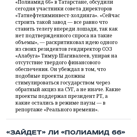
«Полиамид 66» в Татарстане, обсудили
НЕФТЕХИМИЯ
сегодня участники совета директоров
РОЗНИЧНАЯ ТОРГОВЛЯ
НОВОСТИ ТЕХНОЛОГИЙ
МЕРОПРИЯТИЯ
«Татнефтехиминвест-холдинга». «Сейчас
НЕФТЬ
строить такой завод — все равно что
ТРАНСПОРТ
IT
НОВОСТИ МЕРОПРИЯТИЙ
СПОРТ
ставить телегу впереди лошади, так как
ОПК
нет подтвержденного спроса на такие
УСЛУГИ
МЕДИА
ВЫЕЗДНАЯ РЕДАКЦИЯ
НОВОСТИ СПОРТА
ОБЩЕСТВО
объемы», — раскритиковал идею одного
ЭНЕРГЕТИКА
из своих резидентов гендиректор ОЭЗ
ТЕЛЕКОММУНИКАЦИИ
БИЗНЕС-БРАНЧИ
ФУТБОЛ
НОВОСТИ ОБЩЕСТВА
ФОТОГАЛЕРЕЯ
«Алабуга» Тимур Шагивалеев, упирая на
отсутствие твердого финансового
ONLINE-КОНФЕРЕНЦИИ
ХОККЕЙ
ВЛАСТЬ
СЮЖЕТЫ
обеспечения. Он убеждал в том, что
подобные проекты должны
ОТКРЫТАЯ ЛЕКЦИЯ
БАСКЕТБОЛ
ИНФРАСТРУКТУРА
СПРАВОЧНИК
стимулироваться государством через
обратный акциз на СУГ, а не иначе. Какие
ВОЛЕЙБОЛ
ИСТОРИЯ
СПИСОК ПЕРСОН
проекты поддержал президент РТ, а
ПОЛНАЯ ВЕРСИЯ
какие остались в режиме паузы — в
репортаже «Реального времени».
КИБЕРСПОРТ
КУЛЬТУРА
СПИСОК КОМПАНИЙ
ФИГУРНОЕ КАТАНИЕ
МЕДИЦИНА
«ЗАЙДЕТ» ЛИ «ПОЛИАМИД 66»