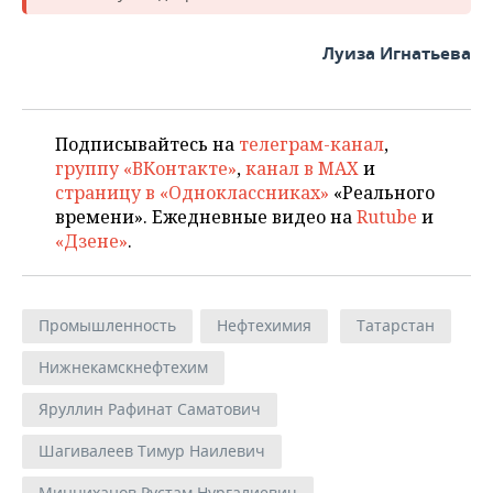
Луиза Игнатьева
Подписывайтесь на
телеграм-канал
,
группу «ВКонтакте»
,
канал в MAX
и
страницу в «Одноклассниках»
«Реального
времени». Ежедневные видео на
Rutube
и
«Дзене»
.
Промышленность
Нефтехимия
Татарстан
Нижнекамскнефтехим
Яруллин Рафинат Саматович
Шагивалеев Тимур Наилевич
Минниханов Рустам Нургалиевич