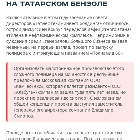
ВОДНЫЕ ВИДЫ СПОРТА
ОБРАЗОВАНИЕ
НА ТАТАРСКОМ БЕНЗОЛЕ
ХОККЕЙ С МЯЧОМ
ПРОИСШЕСТВИЯ
Заключительное в этом году заседание совета
директоров «Татнефтехиминвест-холдинга» отличилось
острой дискуссией вокруг переделов дефицитного этана/
этилена в нефтехимическом комплексе. Непримиримые
суждения среди «генералов» большого бизнеса вызвал
невинный, на первый взгляд, проект по выпуску
полимера с интригующим названием «Полиамид 66».
Организовать малотоннажное производство этого
сложного полимера на мощностях в республике
предложила московская компания ООО
«КамГеоТекс», которая является резидентом ОЭЗ
«Алабуга» (компания зашла туда пять лет назад, но
проект не реализован до сих пор). С изложением
общей концепции проекта выступил заместитель
генерального директора компании Владимир
Смирнов.
Прежде всего он объяснил, насколько стратегически
важен новый полимер для страны. По его словам, по