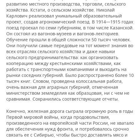
развитию местного производства, торговли, сельского
хозяйства. Кстати, о сельском хозяйстве. Николай
Карлович реализовал уникальный образовательный
проект, создав агрономический поезд. В 1914—1915 годах
поезд проехал по семи губерниям, в том числе Казанской.
Он состоял из вагонов-музеев и вагонов-лекториев.
Обучение прошли в общей сложности 50 тысяч человек.
Они получили самые передовые на тот момент знания во
всех отраслях сельского хозяйства и даже навыки
сельского предпринимательства: как организовать
кооперацию между крестьянскими хозяйствами, как
работать с транспортными компаниями и выходить на
рынки соседних губерний. Было распространено более 10
тысяч книг. Словом, проведена колоссальная работа,
очень важная для аграрных губерний, отмеченная
министерством земледелия как образцовая, ни с чем не
сравнимая. Сохранились соответствующие отчеты.
Конечно, железная дорога сыграла огромную роль в годы
Первой мировой войны, когда продовольствия,
произведенного на европейской части России, не хватало
для обеспечения нужд фронта, и потребовалось срочно
связать ее с Сибирью, чтобы быстро доставлять мясо и