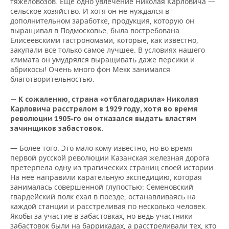
тяжеловозов. Еще одно увлечение Николая Карловича —
сельское хозяйство. И хотя он не нуждался в
дополнительном заработке, продукция, которую он
выращивал в Подмосковье, была востребована
Елисеевскими гастрономами, которые, как известно,
закупали все только самое лучшее. В условиях нашего
климата он умудрялся выращивать даже персики и
абрикосы! Очень много фон Мекк занимался
благотворительностью.
— К сожалению, страна «отблагодарила» Николая
Карловича расстрелом в 1929 году, хотя во время
революции 1905-го он отказался выдать властям
зачинщиков забастовок.
— Более того. Это мало кому известно, но во время
первой русской революции Казанская железная дорога
претерпела одну из трагических страниц своей истории.
На нее направили карательную экспедицию, которая
занималась совершенной глупостью: Семеновский
гвардейский полк ехал в поезде, останавливаясь на
каждой станции и расстреливая по несколько человек.
Якобы за участие в забастовках, но ведь участники
забастовок были на баррикадах, а расстреливали тех, кто