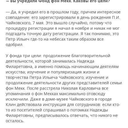
— Вы учредили Фонд фон Мекк. Каковы его цели?
— Да, я учредил его в прошлом году, причем интересное
совпадение: его зарегистрировали в день рождения П.И.
Чайковского, 7 мая. Это вышло случайно, потому что
процедуру регистрации я начал в ноябре и никак не мог
подгадать точную дату регистрации. Я так понимаю, это
Петр Ильич где-то на небесах таким образом все
одобрил.
У фонда три цели: продолжение благотворительной
деятельности, которой занималась Надежда
Филаретовна, а именно помощь начинающим деятелям
искусства; изучение и популяризация жизни и
творчества Петра Ильича Чайковского; изучение и
продолжение деятельности других представителей семьи
фон Мекк. После расстрела Николая Карловича все
упоминания о фон Мекках максимально отовсюду
исключили. Даже в доме-музее Чайковского в городе
Клин действовала инструкция для сотрудников: если кто-
то из посетителей спрашивал о потомках Надежды
Филаретовны, предписывалось отвечать, что никого не
осталось.