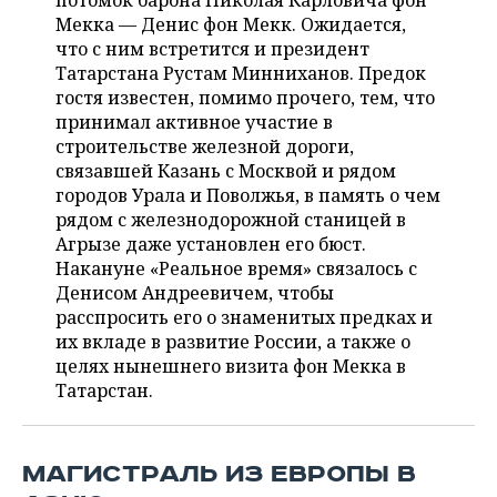
потомок барона Николая Карловича фон
НЕФТЕХИМИЯ
Мекка — Денис фон Мекк. Ожидается,
РОЗНИЧНАЯ ТОРГОВЛЯ
НОВОСТИ ТЕХНОЛОГИЙ
МЕРОПРИЯТИЯ
что с ним встретится и президент
НЕФТЬ
Татарстана Рустам Минниханов. Предок
ТРАНСПОРТ
IT
НОВОСТИ МЕРОПРИЯТИЙ
СПОРТ
гостя известен, помимо п
рочего, тем, что
ОПК
принимал активное участие в
УСЛУГИ
МЕДИА
ВЫЕЗДНАЯ РЕДАКЦИЯ
НОВОСТИ СПОРТА
ОБЩЕСТВО
строительстве железной дороги,
ЭНЕРГЕТИКА
связавшей Казань с Москвой и рядом
ТЕЛЕКОММУНИКАЦИИ
БИЗНЕС-БРАНЧИ
ФУТБОЛ
НОВОСТИ ОБЩЕСТВА
городов Урала и Поволжья, в память о чем
ФОТОГАЛЕРЕЯ
рядом с железнодорожной станицей в
Агрызе даже установлен его бюст.
ONLINE-КОНФЕРЕНЦИИ
ХОККЕЙ
ВЛАСТЬ
СЮЖЕТЫ
Накануне «Реальное время» связалось с
Денисом Андреевичем, чтобы
ОТКРЫТАЯ ЛЕКЦИЯ
БАСКЕТБОЛ
ИНФРАСТРУКТУРА
СПРАВОЧНИК
расспросить его о знаменитых предках и
их вкладе в развитие России, а также о
ВОЛЕЙБОЛ
ИСТОРИЯ
СПИСОК ПЕРСОН
ПОЛНАЯ ВЕРСИЯ
целях нынешнего визита фон Мекка в
Татарстан.
КИБЕРСПОРТ
КУЛЬТУРА
СПИСОК КОМПАНИЙ
ФИГУРНОЕ КАТАНИЕ
МЕДИЦИНА
МАГИСТРАЛЬ ИЗ ЕВРОПЫ В