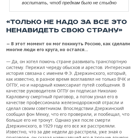
воспитать, чтоб предкам было не стыдно
«ТОЛЬКО НЕ НАДО ЗА ВСЕ ЭТО
НЕНАВИДЕТЬ СВОЮ СТРАНУ»
— В этот момент он мог покинуть Россию, как сделали
многие люди его круга, но остался…
— Да, он хотел помочь стране развивать транспортную
систему. Пережил череду обысков и арестов. Интересная
история связана с именем Ф.Э. Дзержинского, который,
как известно, в разное время возглавлял не только ВЧК и
ОГПУ, но и народный комиссариат путей сообщения. В
качестве руководителя ОГПУ он подписал Николаю
Карловичу смертный приговор, а потом узнал его в
качестве профессионала железнодорожной отрасли и
сделал своим советником. Впоследствии Дзержинский
сообщил фон Мекку, что его проверили, и пообещал, что
больше его не тронут. Однако уже после смерти
Дзержинского, в 1929 году его все же расстреляли.
Известно, что за две недели до расстрела, уже зная о
приговоре, он сказал навещавшей его в тюрьме дочери: