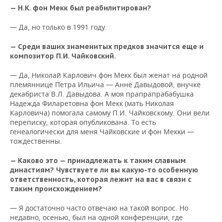
— Н.К. фон Мекк был реабилитирован?
— Да, но только в 1991 году.
— Среди ваших знаменитых предков значится еще и
композитор П.И. Чайковский.
— Да, Николай Карлович фон Мекк был женат на родной
племяннице Петра Ильича — Анне Давыдовой, внучке
декабриста В.Л. Давыдова. А моя прапрапрабабушка
Надежда Филаретовна фон Мекк (мать Николая
Карловича) помогала самому П.И. Чайковскому. Они вели
переписку, которая опубликована. То есть
генеалогически для меня Чайковские и фон Мекки —
тождественны.
— Каково это — принадлежать к таким славным
династиям? Чувствуете ли вы какую-то особенную
ответственность, которая лежит на вас в связи с
таким происхождением?
— Я достаточно часто отвечаю на такой вопрос. Но
недавно, осенью, был на одной конференции, где