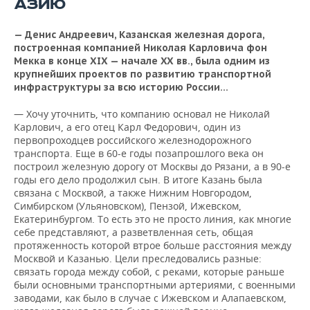
АЗИЮ
ВОДНЫЕ ВИДЫ СПОРТА
ОБРАЗОВАНИЕ
ХОККЕЙ С МЯЧОМ
ПРОИСШЕСТВИЯ
— Денис Андреевич, Казанская железная дорога,
построенная компанией Николая Карловича фон
Мекка в конце XIX — начале XX вв., была одним из
крупнейших проектов по развитию транспортной
инфраструктуры за всю историю России…
— Хочу уточнить, что компанию основал не Николай
Карлович, а его отец Карл Федорович, один из
первопроходцев российского железнодорожного
транспорта. Еще в 60-е годы позапрошлого века он
построил железную дорогу от Москвы до Рязани, а в 90-е
годы его дело продолжил сын. В итоге Казань была
связана с Москвой, а также Нижним Новгородом,
Симбирском (Ульяновском), Пензой, Ижевском,
Екатеринбургом. То есть это не просто линия, как многие
себе представляют, а разветвленная сеть, общая
протяженность которой втрое больше расстояния между
Москвой и Казанью. Цели преследовались разные:
связать города между собой, с реками, которые раньше
были основными транспортными артериями, с военными
заводами, как было в случае с Ижевском и Алапаевском,