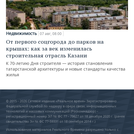
Недвижимость
07 авг, 08:00
От первого соцгорода до парков на
крышах: как за век изменилась
строительная отрасль Казани
К 70-летию Дня строителя — история становления
татарстанской архитектуры и новые стандарты качества
жилья
© 2015 - 2026 Сетевое издание «Реальное время» Зарегистрировано
Федеральной службой по надзору в сфере связи, информационных
технологий и массовых коммуникаций (Роскомнадзор) –
регистрационный номер ЭЛ № ФС 77 - 79627 от 18 декабря 2020 г. (ранее
свидетельство Эл № ФС 77-59331 от 18 сентября 2014 г.)
Использование материалов Реального Времени разрешено только с