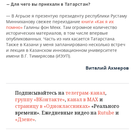
— Для чего вы приехали в Татарстан?
— В Агрызе я презентую президенту республики Рустаму
Минниханову свежее переиздание
книги «Как я их
помню»
Галины фон Мекк. Там огромное количество
исторических материалов, в том числе впервые
опубликованных. Часть из них касается Татарстана.
Также в Казани у меня запланировано несколько встреч
и лекция в Казанском инновационном университете
имени В.Г. Тимирясова (ИЭУП).
Виталий Ахмеров
Подписывайтесь на
телеграм-канал
,
группу «ВКонтакте»
,
канал в MAX
и
страницу в «Одноклассниках»
«Реального
времени». Ежедневные видео на
Rutube
и
«Дзене»
.