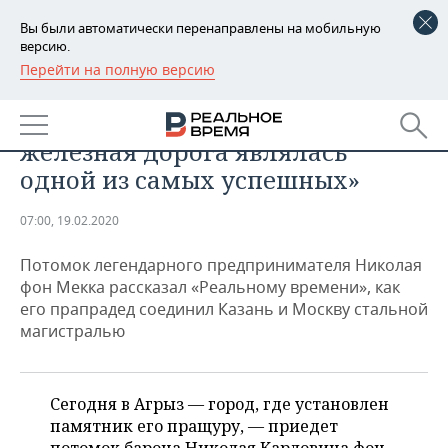
Вы были автоматически перенаправлены на мобильную
версию.
Перейти на полную версию
РЕГИОНЫ
ОБЩЕСТВО
Денис фон Мекк: «Казанская
БАШКОРТОСТАН
НОВОСТИ
железная дорога являлась
ТАТАРСТАН
АНАЛИТИКА
одной из самых успешных»
УДМУРТИЯ
НОВОСТИ АНАЛИТИКИ
ЭКОНОМИКА
07:00, 19.02.2020
ДЕКЛАРАЦИИ О ДОХОДАХ
НОВОСТИ ЭКОНОМИКИ
ПРОМЫШЛЕННОСТЬ
Потомок легендарного предпринимателя Николая
фон Мекка рассказал «Реальному времени», как
КОРОЛИ ГОСЗАКАЗА ПФО
ФИНАНСЫ
НОВОСТИ
НЕДВИЖИМОСТЬ
его прапрадед соединил Казань и Москву стальной
ПРОМЫШЛЕННОСТИ
магистралью
ВУЗЫ ТАТАРСТАНА
БАНКИ
НОВОСТИ НЕДВИЖИМОСТИ
АВТО
АГРОПРОМ
КОМУ ПРИНАДЛЕЖАТ
БЮДЖЕТ
НОВОСТИ АВТО
БИЗНЕС
Сегодня в Агрыз — город, где установлен
ТОРГОВЫЕ ЦЕНТРЫ
МАШИНОСТРОЕНИЕ
ТАТАРСТАНА
памятник его пращуру, — приедет
ИНВЕСТИЦИИ
НОВОСТИ БИЗНЕСА
ТЕХНОЛОГИИ