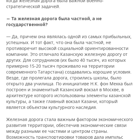
когда железная дорога была важной военно-
стратегической задачей.
— Та железная дорога была частной, а не
государственной?
— Да, причем она являлась одной из самых прибыльных,
успешных. И тот факт, что она была частной, не
противоречит высокой социальной ориентированности
компании. Это отличало Казанскую железную дорогу от
других. Для сотрудников (их было 40 тысяч, из которых
примерно 15-20 тысяч проживало на территории
современного Татарстана) создавались хорошие условия.
Везде, где пролегала дорога, строились школы, было
открыто два училища. По инициативе Н.К. фон Мекка был
построен и знаменитый Казанский вокзал в Москве, в
архитектуре которого использованы элементы казанской
культуры, а также главный вокзал Казани, который
является объектом культурного наследия.
Железная дорога стала важным фактором экономического
развития территории, обеспечив экономические связи
между разными ее частями и центром страны.
Возможность транспортировки товаров дала импульс