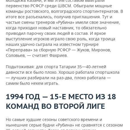
молодежь Казани, и мы этим составом выиграли
первенство РСФСР среди ШВСМ. Обыграли мощные
команды ростовского, волгоградского спортинтернатов. В
итоге все разъехались, получив приглашения. Тут и
частые смены тренеров «Рубина» имели свое значение,
когда приходил новый наставник, то обязательно
приводил парочку своих людей в состав. И яркое
выступление игроков играло свою роль, когда троица
наших удачно сыграла на известном турнире
«Переправа» за сборную РСФСР — Жуков, Миронов,
Соловьев, — считает Фахриев.
Подытоживая: для спорта Татарии 35—40-летней
давности все было плохо. Хорошо работала спортшкола
— лучших разбирали на раз-два, плохо работала —
самим было некем играть.
1994 ГОД — 15-Е МЕСТО ИЗ 18
КОМАНД ВО ВТОРОЙ ЛИГЕ
Но самые худшие сезоны советского времени и
нынешние серые будни «Рубина» не сравнятся с сезоном