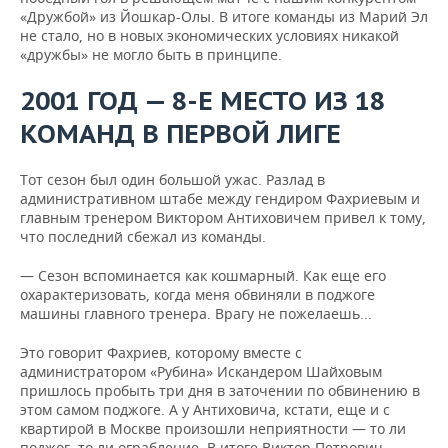
«Дружбой» из Йошкар-Олы. В итоге команды из Марий Эл
не стало, но в новых экономических условиях никакой
«дружбы» не могло быть в принципе.
2001 ГОД — 8-Е МЕСТО ИЗ 18
КОМАНД В ПЕРВОЙ ЛИГЕ
Тот сезон был один большой ужас. Разлад в
административном штабе между гендиром Фахриевым и
главным тренером Виктором Антиховичем привел к тому,
что последний сбежал из команды.
— Сезон вспоминается как кошмарный. Как еще его
охарактеризовать, когда меня обвиняли в поджоге
машины главного тренера. Врагу не пожелаешь...
Это говорит Фахриев, которому вместе с
администратором «Рубина» Искандером Шайховым
пришлось пробыть три дня в заточении по обвинению в
этом самом поджоге. А у Антиховича, кстати, еще и с
квартирой в Москве произошли неприятности — то ли
поджог, то ли ограбление. В итоге Виктор Петрович