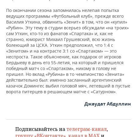
По окончании сезона запомнилась нелепая попытка
ведущих программы «Футбольный клуб», прежде всего
Василия Уткина, обвинить «Зенит» в том, что он «купил»
«Рубин». Эту тему в студии всерьез обсуждали «на троих»
сам Уткин, кто-то из фанатов «Спартака» и, как не
странно, юморист Михаил Грушевский, всю жизнь
болеющий за ЦСКА. Уткин предположил, что 1:4 с
«Зенитом» и на контрасте 3:1 со «Спартаком» — это
неспроста. Такое объяснение, как подарок от игроков
Бердыеву в день его 55-летия, на который и пришелся
победный матч со «Спартаком», никому в голову не
пришел. Но вклад «Рубина» в то чемпионство «Зенита»
действительно был: именно засланный аргентинский
казачок Домингес выбил головой мяч, летевший в пустые
ворота питерцев в решающем матче с «Сатурном».
Джаудат Абдуллин
Подписывайтесь на
телеграм-канал
,
группу «ВКонтакте»
,
канал в MAX
и