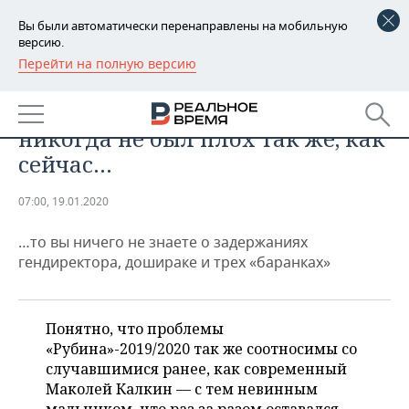
Вы были автоматически перенаправлены на мобильную
версию.
Перейти на полную версию
РЕГИОНЫ
СПОРТ
Если вы думаете, что «Рубин»
БАШКОРТОСТАН
НОВОСТИ
никогда не был плох так же, как
ТАТАРСТАН
АНАЛИТИКА
сейчас…
УДМУРТИЯ
НОВОСТИ АНАЛИТИКИ
ЭКОНОМИКА
07:00, 19.01.2020
ДЕКЛАРАЦИИ О ДОХОДАХ
НОВОСТИ ЭКОНОМИКИ
ПРОМЫШЛЕННОСТЬ
…то вы ничего не знаете о задержаниях
гендиректора, дошираке и трех «баранках»
КОРОЛИ ГОСЗАКАЗА ПФО
ФИНАНСЫ
НОВОСТИ
НЕДВИЖИМОСТЬ
ПРОМЫШЛЕННОСТИ
ВУЗЫ ТАТАРСТАНА
БАНКИ
НОВОСТИ НЕДВИЖИМОСТИ
АВТО
Понятно, что проблемы
АГРОПРОМ
«Рубина»-2019/2020 так же соотносимы со
КОМУ ПРИНАДЛЕЖАТ
БЮДЖЕТ
НОВОСТИ АВТО
БИЗНЕС
случавшимися ранее, как современный
ТОРГОВЫЕ ЦЕНТРЫ
МАШИНОСТРОЕНИЕ
ТАТАРСТАНА
Маколей Калкин — с тем невинным
ИНВЕСТИЦИИ
НОВОСТИ БИЗНЕСА
ТЕХНОЛОГИИ