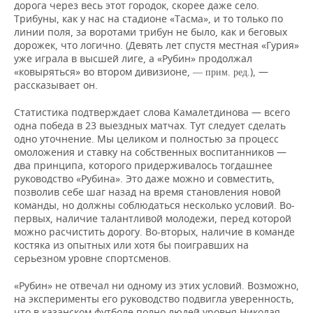
дорога через весь этот городок, скорее даже село.
Трибуны, как у нас на стадионе «Тасма», и то только по
линии поля, за воротами трибун не было, как и беговых
дорожек, что логично. (Девять лет спустя местная «Гурия»
уже играла в высшей лиге, а «Рубин» продолжал
«ковыряться» во втором дивизионе,
), —
— прим. ред.
рассказывает он.
Статистика подтверждает слова Камалетдинова — всего
одна победа в 23 выездных матчах. Тут следует сделать
одно уточнение. Мы целиком и полностью за процесс
омоложения и ставку на собственных воспитанников —
два принципа, которого придерживалось тогдашнее
руководство «Рубина». Это даже можно и совместить,
позволив себе шаг назад на время становления новой
команды, но должны соблюдаться несколько условий. Во-
первых, наличие талантливой молодежи, перед которой
можно расчистить дорогу. Во-вторых, наличие в команде
костяка из опытных или хотя бы поигравших на
серьезном уровне спортсменов.
«Рубин» не отвечал ни одному из этих условий. Возможно,
на эксперименты его руководство подвигла уверенность,
что в казанском футболе полно людей уровня Николая