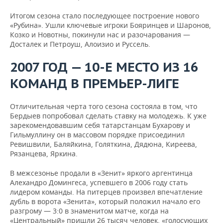
Итогом сезона стало последующее построение нового
«Рубина». Ушли ключевые игроки Бояринцев и Шаронов,
Козко и Новотны, покинули нас и разочарования —
Досталек и Петроуш, Алоизио и Руссель.
2007 ГОД — 10-Е МЕСТО ИЗ 16
КОМАНД В ПРЕМЬЕР-ЛИГЕ
Отличительная черта того сезона состояла в том, что
Бердыев попробовал сделать ставку на молодежь. К уже
зарекомендовавшим себя татарстанцам Бухарову и
Гильмуллину он в массовом порядке присоединил
Ревишвили, Баляйкина, Голяткина, Дядюна, Киреева,
Рязанцева, Яркина.
В межсезонье продали в «Зенит» яркого аргентинца
Алехандро Домингеса, успевшего в 2006 году стать
лидером команды. На питерцев произвел впечатление
дубль в ворота «Зенита», который положил начало его
разгрому — 3:0 в знаменитом матче, когда на
«Центральный» пришли 26 тысяч человек, «голосующих