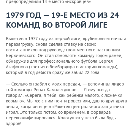
предопределили 14-е место «искровцев».
1979 ГОД — 19-Е МЕСТО ИЗ 24
КОМАНД ВО ВТОРОЙ ЛИГЕ
Вылетев в 1977 году из первой лиги, «рубиновые» начали
перезагрузку, снова сделав ставку на своих
воспитанников под руководством местного наставника
Берючевского. Он стал обновлять команду годом ранее,
обнаружив для профессионального футбола Сергея
Агафонова (третьего бомбардира в истории команды),
который в год дебюта сразу же забил 22 гола.
— Сколько он забил с моих передач, — вспоминал лидер
той команды Ренат Камалетдинов. — Я ему всегда
говорил: «Серега, я тебя, как ребенка малого, с ложечки
кормлю». Мы же с ним почти ровесники, давно друг друга
знали, когда он еще в «Ракете» центрального защитника
играл. Это только потом, со временем, в форварда
переквалифицировался. Колотушка у него была будь
здоров!