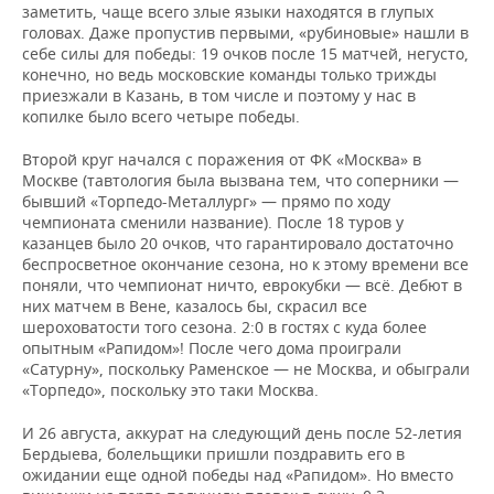
заметить, чаще всего злые языки находятся в глупых
головах. Даже пропустив первыми, «рубиновые» нашли в
себе силы для победы: 19 очков после 15 матчей, негусто,
конечно, но ведь московские команды только трижды
приезжали в Казань, в том числе и поэтому у нас в
копилке было всего четыре победы.
Второй круг начался с поражения от ФК «Москва» в
Москве (тавтология была вызвана тем, что соперники —
бывший «Торпедо-Металлург» — прямо по ходу
чемпионата сменили название). После 18 туров у
казанцев было 20 очков, что гарантировало достаточно
беспросветное окончание сезона, но к этому времени все
поняли, что чемпионат ничто, еврокубки — всё. Дебют в
них матчем в Вене, казалось бы, скрасил все
шероховатости того сезона. 2:0 в гостях с куда более
опытным «Рапидом»! После чего дома проиграли
«Сатурну», поскольку Раменское — не Москва, и обыграли
«Торпедо», поскольку это таки Москва.
И 26 августа, аккурат на следующий день после 52-летия
Бердыева, болельщики пришли поздравить его в
ожидании еще одной победы над «Рапидом». Но вместо