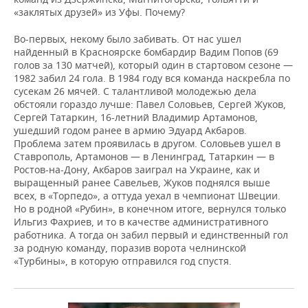
«заклятых друзей» из Уфы. Почему?
Во-первых, некому было забивать. От нас ушел
найденный в Красноярске бомбардир Вадим Попов (69
голов за 130 матчей), который один в стартовом сезоне —
1982 забил 24 гола. В 1984 году вся команда наскребла по
сусекам 26 мячей. С талантливой молодежью дела
обстояли гораздо лучше: Павел Соловьев, Сергей Жуков,
Сергей Татаркин, 16-летний Владимир Артамонов,
ушедший годом ранее в армию Эдуард Акбаров.
Проблема затем проявилась в другом. Соловьев ушел в
Ставрополь, Артамонов — в Ленинград, Татаркин — в
Ростов-на-Дону, Акбаров заиграл на Украине, как и
выращенный ранее Савельев, Жуков поднялся выше
всех, в «Торпедо», а оттуда уехал в чемпионат Швеции.
Но в родной «Рубин», в конечном итоге, вернулся только
Ильгиз Фахриев, и то в качестве административного
работника. А тогда он забил первый и единственный гол
за родную команду, поразив ворота челнинской
«Турбины», в которую отправился год спустя.