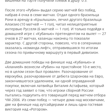
вишенки на торте получили плевок в душу: 0:3.
После этого «Рубин» выдал серию матчей без побед,
набрав 4 очка в семи матчах. Отдал одного бразильца
Рони в аренду в «Крылышки», лечил другого бразильца
Алоизио (10 матчей — 1 гол), читал нелицеприятные
интервью Русселя (6 матчей — 1 гол). И только подойдя к
домашней игре с «Кубанью» претендентом на вылет — 27
очков в 27 матчах, казанцы наконец-то показали
характер. С другой стороны, повезло, что в соперниках
оказалась «команда-лифт», отправившаяся по итогам
сезона по привычному маршруту в первый дивизион.
Две домашние победы на финише над «Кубанью» и
«Аланией» вознесли «Рубин» на пристойное 10-е место,
но в целом сезон был провален. Разочарование от
еврокубка, разочарование от дебюта Шаронова на Евро,
закончившегося удалением, ни одной оправданной
покупки, включая латвийца Виталия Астафьева, который
через год заявит о том, что игроки сборной России
пытались подкупить его товарищей перед матчем отбора
ЧМ-2006. Из семи побед — четыре дома над москвичами,
две на финише над аутсайдерами и лишь одна гостевая
виктория над «Ротором».