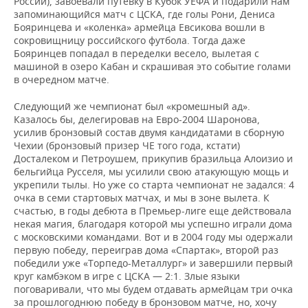
России), завоевали путевку в Кубок УЕФА и подарили нам
запоминающийся матч с ЦСКА, где голы Рони, Дениса
Бояринцева и «коленка» армейца Евсикова вошли в
сокровищницу российского футбола. Тогда даже
Бояринцев попадал в переделки весело, вылетая с
машиной в озеро Кабан и скрашивая это событие голами
в очередном матче.
Следующий же чемпионат был «кромешный ад».
Казалось бы, делегировав на Евро-2004 Шаронова,
усилив бронзовый состав двумя кандидатами в сборную
Чехии (бронзовый призер ЧЕ того года, кстати)
Досталеком и Петроушем, прикупив бразильца Алоизио и
бельгийца Русселя, мы усилили свою атакующую мощь и
укрепили тылы. Но уже со старта чемпионат не задался: 4
очка в семи стартовых матчах, и мы в зоне вылета. К
счастью, в годы дебюта в Премьер-лиге еще действовала
некая магия, благодаря которой мы успешно играли дома
с московскими командами. Вот и в 2004 году мы одержали
первую победу, переиграв дома «Спартак», второй раз
победили уже «Торпедо-Металлург» и завершили первый
круг камбэком в игре с ЦСКА — 2:1. Злые языки
поговаривали, что мы будем отдавать армейцам три очка
за прошлогоднюю победу в бронзовом матче, но, хочу