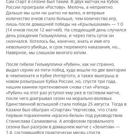
Сам старт в сезоне был таким. В двух матчах на Кубок
России проиграли «Ростову». Мелочь, а неприятно.
Дальше мы шли ни шатко ни валко, и впервые
количество очков стало больше, чем количество игр,
лишь после домашней победы на «Крылышками» — 1:0
(14 очков после 12 матчей). На следующий день случился
день рождения Гильмуллина, и через пять суток он
скончался. Хотелось бы, конечно, знать и имя его
невольного убийцы, и срок тюремного наказания, но…
Наверное, мы слишком многого хотим.
После гибели Гильмуллина «Рубин», как ни странно,
выдал серию из пяти побед, куда вошли по две виктории
в чемпионате и Кубке Интертото, а также выигрыш в
новом розыгрыше Кубка России, но, спустя три года,
нашим камнем преткновения снова стал «Рапид».
«Рубин» на этот раз уступил ему уже в гостевом матче,
после чего доигрывал сезон на морально-волевых.
Единственной вспышкой стала победа 25 августа. Тогда в
Казани был обыгран «Спартак» Черчесова, что стало
первым поражением «красно-белых» под руководством
Станислава Саламовича. А апофеозом провального
сезона был разгром в домашнем матче с «Зенитом» —
1:4, состоявшийся практически месяц спустя.