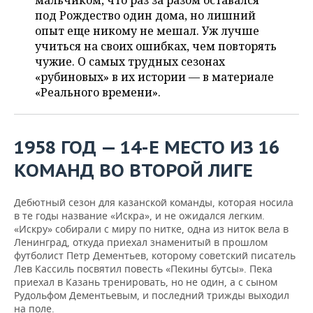
мальчиком, что раз за разом оставался
НЕФТЕХИМИЯ
под Рождество один дома, но лишний
РОЗНИЧНАЯ ТОРГОВЛЯ
НОВОСТИ ТЕХНОЛОГИЙ
МЕРОПРИЯТИЯ
опыт еще никому не мешал. Уж лучше
НЕФТЬ
учиться на своих ошибках, чем повторять
ТРАНСПОРТ
IT
НОВОСТИ МЕРОПРИЯТИЙ
СПОРТ
чужие. О самых трудных сезонах
ОПК
«рубиновых» в их истории — в материале
УСЛУГИ
МЕДИА
ВЫЕЗДНАЯ РЕДАКЦИЯ
НОВОСТИ СПОРТА
ОБЩЕСТВО
«Реального времени».
ЭНЕРГЕТИКА
ТЕЛЕКОММУНИКАЦИИ
БИЗНЕС-БРАНЧИ
ФУТБОЛ
НОВОСТИ ОБЩЕСТВА
ФОТОГАЛЕРЕЯ
1958 ГОД — 14-Е МЕСТО ИЗ 16
ONLINE-КОНФЕРЕНЦИИ
ХОККЕЙ
ВЛАСТЬ
СЮЖЕТЫ
КОМАНД ВО ВТОРОЙ ЛИГЕ
ОТКРЫТАЯ ЛЕКЦИЯ
БАСКЕТБОЛ
ИНФРАСТРУКТУРА
СПРАВОЧНИК
Дебютный сезон для казанской команды, которая носила
в те годы название «Искра», и не ожидался легким.
ВОЛЕЙБОЛ
ИСТОРИЯ
СПИСОК ПЕРСОН
ПОЛНАЯ ВЕРСИЯ
«Искру» собирали с миру по нитке, одна из ниток вела в
Ленинград, откуда приехал знаменитый в прошлом
КИБЕРСПОРТ
КУЛЬТУРА
СПИСОК КОМПАНИЙ
футболист Петр Дементьев, которому советский писатель
Лев Кассиль посвятил повесть «Пекины бутсы». Пека
приехал в Казань тренировать, но не один, а с сыном
ФИГУРНОЕ КАТАНИЕ
МЕДИЦИНА
Рудольфом Дементьевым, и последний трижды выходил
на поле.