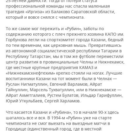
25-летней давности. Тогда от потери статуса
профессиональной команды нас спасла маленькая
трагедия «Иргиза» из Балаково Саратовской области,
который и вовсе снялся с чемпионата.
То же самое мог пережить и «Рубин», заботы по
содержанию которого с плеч прежнего хозяина КАПО им.
Горбунова легли на спорткомитет города Казани, бедный
по тем временам, как церковная мышь. Превратившись
из автономной социалистической республики Татарии в
Республику Татарстан, мы в том же футболе переместили
центр развития в провинциальные Челны и Нижнекамск,
где местные крупные предприятия КАМАЗ и
«Нижнекамскнефтехим» крепко стояли на ногах. Лучшие
воспитанники Казани на тот момент были в Челнах —
Руслан Нигматуллин, Евгений Варламов, Айрат
Гайнуллин, Марсель Тухватуллин, или в Нижнекамске —
Айрат Ахметгалиев, Рустем Булатов, Ильдар Гарифуллин,
Юрий Уткульбаев, Сергей Харламов.
Что касается Казани и «Рубина», то в начале 90-х здесь
шаталось все и вся. В 1994-м «Рубин» уже на старте
чемпионата не смог выехать на выездные матчи в
Городище (единственный город, где в местной