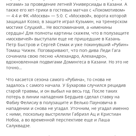
ногами» за проведение летней Универсиады в Казани. А
также его хет-трики в гостевых матчах с «Локомотивом»
— 4:4 и ФК «Москва» — 5:0. С «Москвой», ворота которой
защищал Козко, в защите играл Кузьмин, на тренерском
мостике Слуцкий… Не воспоминания, а «именины
сердца»! Для полноты картины скажем, что в полузащите
«москвичей» выступали еще не пришедшие в Казань
Петр Быстров и Сергей Семак и уже покинувший «Рубин»
Томаш Чижек. Поговаривают, что поп-дива Леди Гага
сочинила свою песню «Алехандро, Алехандро»,
вдохновленная подвигами Домингеса в Казани. Но это не
точно…
Что касается сезона самого «Рубина», то снова не
задалось с самого начала. У Бухарова случился рецидив
старой травмы, и он выбыл на весь год. После таких
потерь в линии нападения Бердыев сделал ставку на
Фабиу Фелисиу в полузащите и Велько Пауновича в
нападении и снова не угадал. Уточним, не угадал именно
с ними, поскольку выстрелили Габриэл Ац и Кристиан
Нобоа, а во временной перспективе еще и Лаша
Салуквадзе.