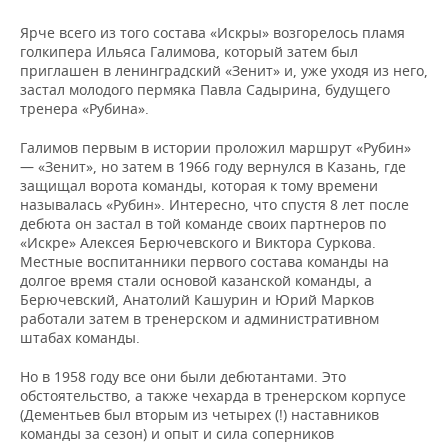
ВОДНЫЕ ВИДЫ СПОРТА
ОБРАЗОВАНИЕ
Ярче всего из того состава «Искры» возгорелось пламя
ХОККЕЙ С МЯЧОМ
ПРОИСШЕСТВИЯ
голкипера Ильяса Галимова, который затем был
приглашен в ленинградский «Зенит» и, уже уходя из него,
застал молодого пермяка Павла Садырина, будущего
тренера «Рубина».
Галимов первым в истории проложил маршрут «Рубин»
— «Зенит», но затем в 1966 году вернулся в Казань, где
защищал ворота команды, которая к тому времени
называлась «Рубин». Интересно, что спустя 8 лет после
дебюта он застал в той команде своих партнеров по
«Искре» Алексея Берючевского и Виктора Суркова.
Местные воспитанники первого состава команды на
долгое время стали основой казанской команды, а
Берючевский, Анатолий Кашурин и Юрий Марков
работали затем в тренерском и административном
штабах команды.
Но в 1958 году все они были дебютантами. Это
обстоятельство, а также чехарда в тренерском корпусе
(Дементьев был вторым из четырех (!) наставников
команды за сезон) и опыт и сила соперников