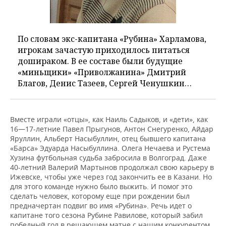
По словам экс-капитана «Рубина» Харламова,
игрокам зачастую приходилось питаться
дошираком. В ее составе были будущие
«миньщики» «Приволжанина» Дмитрий
Благов, Денис Тазеев, Сергей Ченушкин…
Вместе играли «отцы», как Наиль Садыков, и «дети», как
16—17-летние Павел Прыгунов, Антон Снегуренко, Айдар
Яруллин, Альберт Насыбуллин, отец бывшего капитана
«Барса» Эдуарда Насыбуллина. Олега Нечаева и Рустема
Хузина футбольная судьба забросила в Волгоград. Даже
40-летний Валерий Мартынов продолжал свою карьеру в
Ижевске, чтобы уже через год закончить ее в Казани. Но
для этого команде нужно было выжить. И помог это
сделать человек, которому еще при рождении был
предначертан подвиг во имя «Рубина». Речь идет о
капитане того сезона Рубине Равилове, который забил
победный гол в решающем матче с нашим конкурентом