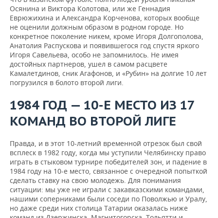
Осянина и Виктора Колотова, или же Геннадия
Еврюжихина и Александра Корченова, которых вообще
не оценили должным образом в родном городе. Но
конкретное поколение никем, кроме Игоря Долгополова,
Анатолия Распускова и появившегося год спустя яркого
Игоря Савельева, особо не запомнилось. Не имея
достойных партнеров, ушел в самом расцвете
Камалетдинов, сник Агафонов, и «Рубин» на долгие 10 лет
погрузился в болото второй лиги.
1984 ГОД — 10-Е МЕСТО ИЗ 17
КОМАНД ВО ВТОРОЙ ЛИГЕ
Правда, и в этот 10-летний временной отрезок был свой
всплеск в 1982 году, когда мы уступили Челябинску право
играть в стыковом турнире победителей зон, и падение в
1984 году на 10-е место, связанное с очередной попыткой
сделать ставку на свою молодежь. Для понимания
ситуации: мы уже не играли с закавказскими командами,
нашими соперниками были соседи по Поволжью и Уралу,
но даже среди них столица Татарии оказалась ниже
команд из Дзержинска, Магнитогорска, Тольятти и