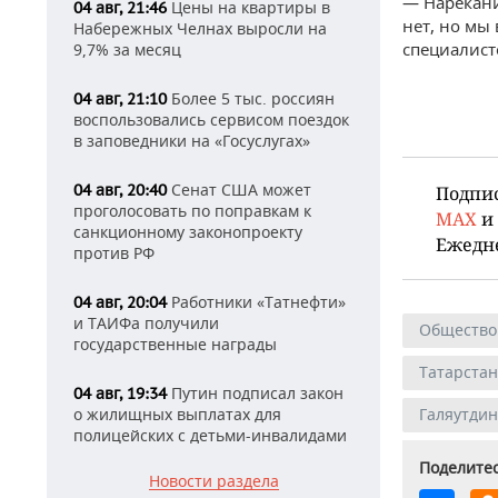
— Нарекани
Цены на квартиры в
04 авг, 21:46
нет, но мы
Набережных Челнах выросли на
специалист
9,7% за месяц
Более 5 тыс. россиян
04 авг, 21:10
воспользовались сервисом поездок
в заповедники на «Госуслугах»
Сенат США может
04 авг, 20:40
Подпи
проголосовать по поправкам к
MAX
и
санкционному законопроекту
Ежедн
против РФ
Работники «Татнефти»
04 авг, 20:04
и ТАИФа получили
Общество
государственные награды
Татарстан
Путин подписал закон
04 авг, 19:34
о жилищных выплатах для
Галяутди
полицейских с детьми-инвалидами
Поделитес
Новости раздела