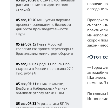
В США приостановили
05 авг, 10:28
провели по
рассмотрение антироссийских
опозданием
санкций
Проверка т
Мишустин поручил
05 авг, 10:20
провести совещания с бизнесом
смертельн
для роста производительности
практическ
труда
Иннополиса
скорой пом
Глава Морской
05 авг, 09:35
закончилос
коллегии РФ провел переговоры с
бразильским министром обороны
«Этот с
Средняя пенсия по
05 авг, 09:03
— Город де
старости в России превысила 27,2
автомобиль
тыс. рублей
Шагалеев. 
помощи. Эт
В Нижнекамске,
05 авг, 07:44
Елабуге и Набережных Челнах
объявили угрозу атаки БПЛА
По словам 
Иннополисе
Угроза атаки БПЛА
05 авг, 07:33