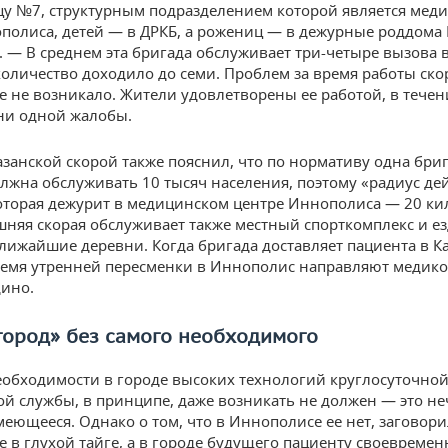
у №7, структурным подразделением которой является мед
полиса, детей — в ДРКБ, а рожениц — в дежурные роддома 
. — В среднем эта бригада обслуживает три-четыре вызова в
количество доходило до семи. Проблем за время работы ско
 не возникало. Жители удовлетворены ее работой, в течен
ни одной жалобы.
азанской скорой также пояснил, что по нормативу одна бри
лжна обслуживать 10 тысяч населения, поэтому «радиус де
оторая дежурит в медицинском центре Иннополиса — 20 ки
ешняя скорая обслуживает также местный спорткомплекс и ез
лижайшие деревни. Когда бригада доставляет пациента в Ка
ремя утренней пересменки в Иннополис направляют медико
ино.
город» без самого необходимого
еобходимости в городе высоких технологий круглосуточно
й службы, в принципе, даже возникать не должен — это не
меющееся. Однако о том, что в Иннополисе ее нет, заговор
не в глухой тайге, а в городе будущего пациенту своевремен