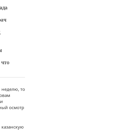
ада
рач
д
м
 что
 неделю, то
ловам
ли
рный осмотр
 казанскую