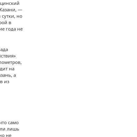
ицинский
Казани, —
 сутки, но
рой в
ие года не
гада
йствия»
лометров,
дит на
зань, а
в из
й
что само
или лишь
но не