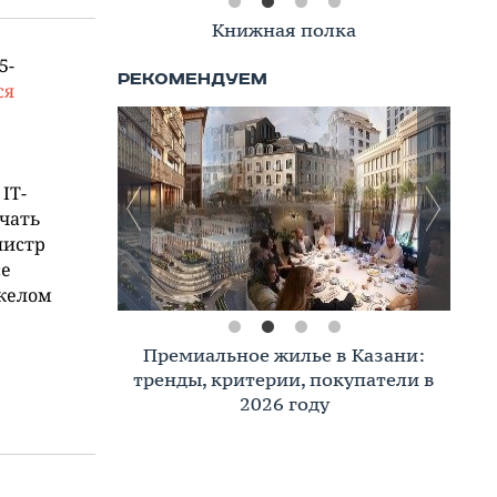
Книжная полка
5-
ся
IT-
чать
нистр
се
яжелом
Премиальное жилье в Казани:
тренды, критерии, покупатели в
2026 году