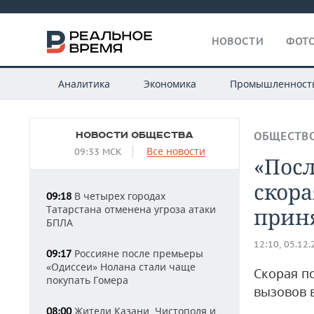
НОВОСТИ
ФОТО
Аналитика
Экономика
Промышленност
НОВОСТИ ОБЩЕСТВА
ОБЩЕСТВ
Все новости
09:33 МСК
«Посл
скора
В четырех городах
09:18
Татарстана отменена угроза атаки
приня
БПЛА
12:10, 05.12
Россияне после премьеры
09:17
«Одиссеи» Нолана стали чаще
Скорая п
покупать Гомера
вызовов 
Жители Казани, Чистополя и
08:00