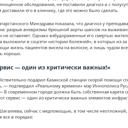
лноценное обследование, не поставили диагноз и с полус
 доставили его в клинику, где это можно было сделать.
атарстанского Минздрава показала, что диагноз у преподав
ым: разрыв аневризмы брюшной аорты шансов на выживан
и не оставляет. Однако взбудораженные его смертью жител
 выложили в соцсети «истории болезней», в которых из-за 
ощи жизнь пациентов висела на волоске, и лишь чудом все
ь хорошо.
ервис — один из критически важных!»
йствительно подарил Казанской станции скорой помощи с
, — подтвердил «Реальному времени» мэр Иннополиса Рус
— В современном городе должна быть собственная карета с
от сервис — один из критически важных элементов инфрас
Шагалеева, сейчас с медпомощью, в том числе неотложной,
 все в порядке: