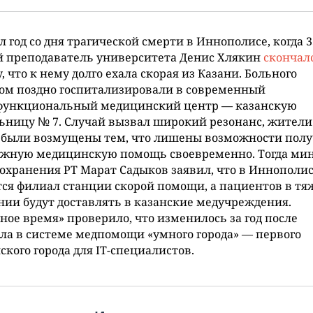
 год со дня трагической смерти в Иннополисе, когда 3
й преподаватель университета Денис Хлякин
скончал
, что к нему долго ехала скорая из Казани. Больного
ом поздно госпитализировали в современный
функциональный медицинский центр — казанскую
ьницу № 7. Случай вызвал широкий резонанс, жители 
 были возмущены тем, что лишены возможности полу
ожную медицинскую помощь своевременно. Тогда ми
охранения РТ Марат Садыков заявил, что в Иннополи
ся филиал станции скорой помощи, а пациентов в т
нии будут доставлять в казанские медучреждения.
ное время» проверило, что изменилось за год после
ла в системе медпомощи «умного города» — первого
ского города для IT-специалистов.