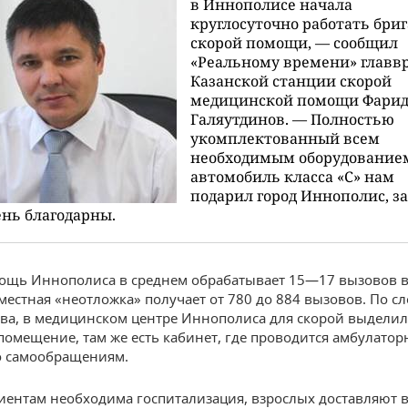
в Иннополисе начала
круглосуточно работать бриг
скорой помощи, — сообщил
«Реальному времени» главв
Казанской станции скорой
медицинской помощи Фари
Галяутдинов. — Полностью
укомплектованный всем
необходимым оборудование
автомобиль класса «С» нам
подарил город Иннополис, за
нь благодарны.
ощь Иннополиса в среднем обрабатывает 15—17 вызовов в
 местная «неотложка» получает от 780 до 884 вызовов. По с
ва, в медицинском центре Иннополиса для скорой выдели
помещение, там же есть кабинет, где проводится амбулато
о самообращениям.
иентам необходима госпитализация, взрослых доставляют в