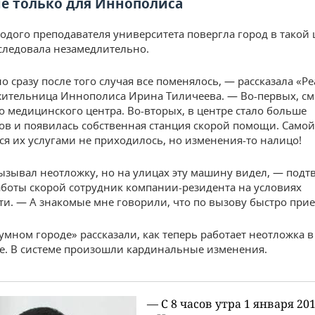
не только для Иннополиса
одого преподавателя университета повергла город в такой 
следовала незамедлительно.
о сразу после того случая все поменялось, — рассказала «Р
ительница Иннополиса Ирина Тиличеева. — Во-первых, с
о медицинского центра. Во-вторых, в центре стало больше
ов и появилась собственная станция скорой помощи. Самой,
ся их услугами не приходилось, но изменения-то налицо!
ызывал неотложку, но на улицах эту машину видел, — подт
боты скорой сотрудник компании-резидента на условиях
и. — А знакомые мне говорили, что по вызову быстро при
умном городе» рассказали, как теперь работает неотложка в
. В системе произошли кардинальные изменения.
— С 8 часов утра 1 января 201