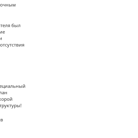
уточным
ателя был
ие
и
отсутствия
пециальный
лан
корой
труктуры!
 в