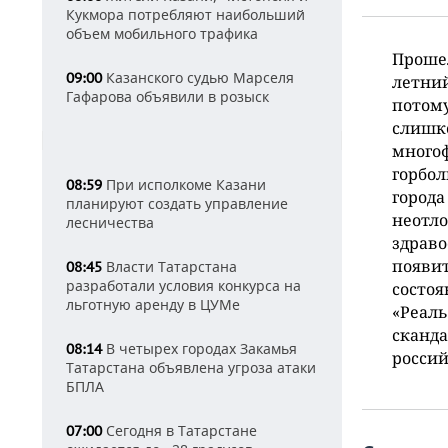
Кукмора потребляют наибольший
объем мобильного трафика
Прошел
Казанского судью Марселя
09:00
летни
Гафарова объявили в розыск
потому
слишк
много
горбол
При исполкоме Казани
08:59
города
планируют создать управление
неотл
лесничества
здраво
появит
Власти Татарстана
08:45
разработали условия конкурса на
состоя
льготную аренду в ЦУМе
«Реаль
сканда
В четырех городах Закамья
08:14
россий
Татарстана объявлена угроза атаки
БПЛА
Сегодня в Татарстане
07:00