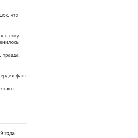
шок, что
еальному
менилось
 правда,
вердил факт
езжают.
9 года