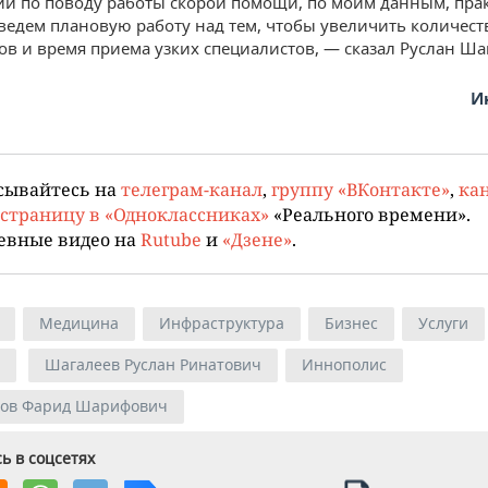
й по поводу работы скорой помощи, по моим данным, пра
 ведем плановую работу над тем, чтобы увеличить количест
ов и время приема узких специалистов, — сказал Руслан Ша
И
сывайтесь на
телеграм-канал
,
группу «ВКонтакте»
,
кан
страницу в «Одноклассниках»
«Реального времени».
евные видео на
Rutube
и
«Дзене»
.
Медицина
Инфраструктура
Бизнес
Услуги
Шагалеев Руслан Ринатович
Иннополис
нов Фарид Шарифович
ь в соцсетях