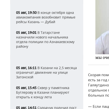
В конце октября одна
05 авг, 19:30
авиакомпания возобновит прямые
рейсы Казань — Дубай
В Татарстане
05 авг, 19:01
назначили нового начальника
отдела полиции по Азнакаевскому
району
мы оче
В Казани на 2,5 месяца
05 авг, 16:11
ограничат движение на улице
Скорая пом
Затонской
есть за год
Галяутдино
Сквер у памятника
05 авг, 15:45
отдельное 
Бутлерову в Казани планируют
больных п
открыть к концу лета
— Если пац
Солодчук получил пост
05 авг, 14:51