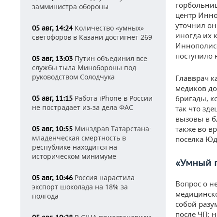
горбольниц
замминистра обороны
центр Инно
уточнил он
Количество «умных»
05 авг, 14:24
иногда их 
светофоров в Казани достигнет 269
Иннополисе
поступило 
Путин объединил все
05 авг, 13:03
службы тыла Минобороны под
руководством Солодчука
Главврач к
медиков до
Работа iPhone в России
бригады, к
05 авг, 11:15
не пострадает из-за дела ФАС
так что зд
вызовы в б
Минздрав Татарстана:
также во в
05 авг, 10:55
младенческая смертность в
поселка Юд
республике находится на
историческом минимуме
«Ум
ный 
Россия нарастила
05 авг, 10:46
Вопрос о н
экспорт шоколада на 18% за
медицинско
полгода
собой разу
после ЧП: 