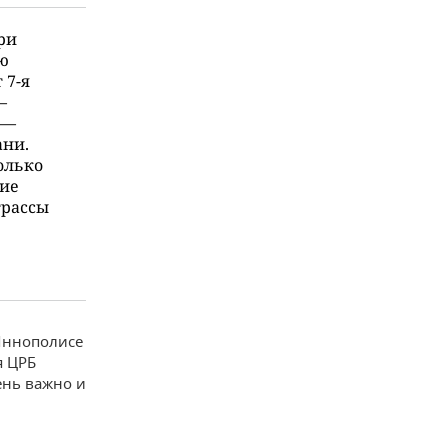
ри
ю
 7-я
—
 —
ани.
олько
кие
трассы
Иннополисе
я ЦРБ
ень важно и