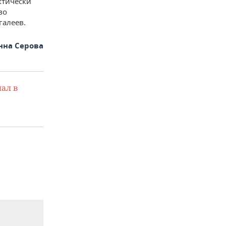
ктически
во
галеев.
нна Серова
ал в