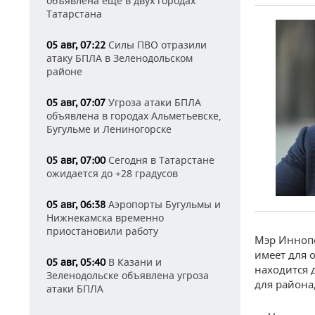
объявлена еще в двух городах
Татарстана
Силы ПВО отразили
05 авг, 07:22
атаку БПЛА в Зеленодольском
районе
Угроза атаки БПЛА
05 авг, 07:07
объявлена в городах Альметьевске,
Бугульме и Лениногорске
Сегодня в Татарстане
05 авг, 07:00
ожидается до +28 градусов
Аэропорты Бугульмы и
05 авг, 06:38
Нижнекамска временно
приостановили работу
Мэр Иннопо
имеет для 
В Казани и
05 авг, 05:40
находится 
Зеленодольске объявлена угроза
для района
атаки БПЛА