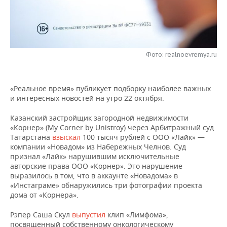
НЕФТЕХИМИЯ
РОЗНИЧНАЯ ТОРГОВЛЯ
НОВОСТИ ТЕХНОЛОГИЙ
МЕРОПРИЯТИЯ
НЕФТЬ
ТРАНСПОРТ
IT
НОВОСТИ МЕРОПРИЯТИЙ
СПОРТ
ОПК
Фото: realnoevremya.ru
УСЛУГИ
МЕДИА
ВЫЕЗДНАЯ РЕДАКЦИЯ
НОВОСТИ СПОРТА
ОБЩЕСТВО
ЭНЕРГЕТИКА
«Реальное время» публикует подборку наиболее важных
ТЕЛЕКОММУНИКАЦИИ
БИЗНЕС-БРАНЧИ
ФУТБОЛ
НОВОСТИ ОБЩЕСТВА
ФОТОГАЛЕРЕЯ
и интересных новостей на утро 22 октября.
ONLINE-КОНФЕРЕНЦИИ
ХОККЕЙ
ВЛАСТЬ
СЮЖЕТЫ
Казанский застройщик загородной недвижимости
«Корнер» (My Corner by Unistroy) через Арбитражный суд
ОТКРЫТАЯ ЛЕКЦИЯ
БАСКЕТБОЛ
ИНФРАСТРУКТУРА
СПРАВОЧНИК
Татарстана
взыскал
100 тысяч рублей с ООО «Лайк» —
компании «Новадом» из Набережных Челнов. Суд
признал «Лайк» нарушившим исключительные
ВОЛЕЙБОЛ
ИСТОРИЯ
СПИСОК ПЕРСОН
ПОЛНАЯ ВЕРСИЯ
авторские права ООО «Корнер». Это нарушение
выразилось в том, что в аккаунте «Новадома» в
КИБЕРСПОРТ
КУЛЬТУРА
СПИСОК КОМПАНИЙ
«Инстаграме» обнаружились три фотографии проекта
дома от «Корнера».
ФИГУРНОЕ КАТАНИЕ
МЕДИЦИНА
Рэпер Саша Скул
выпустил
клип «Лимфома»,
посвященный собственному онкологическому