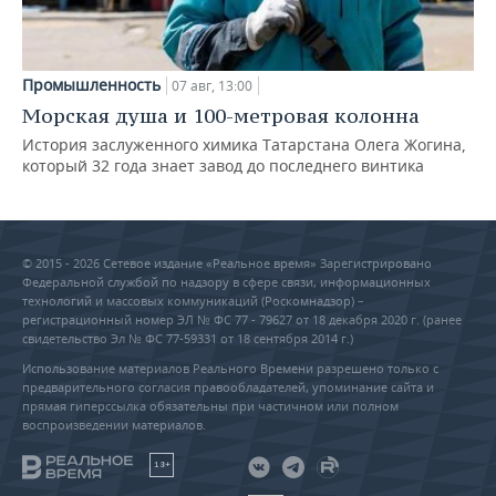
Промышленность
07 авг, 13:00
Морская душа и 100-метровая колонна
История заслуженного химика Татарстана Олега Жогина,
который 32 года знает завод до последнего винтика
© 2015 - 2026 Сетевое издание «Реальное время» Зарегистрировано
Федеральной службой по надзору в сфере связи, информационных
технологий и массовых коммуникаций (Роскомнадзор) –
регистрационный номер ЭЛ № ФС 77 - 79627 от 18 декабря 2020 г. (ранее
свидетельство Эл № ФС 77-59331 от 18 сентября 2014 г.)
Использование материалов Реального Времени разрешено только с
предварительного согласия правообладателей, упоминание сайта и
прямая гиперссылка обязательны при частичном или полном
воспроизведении материалов.
18+