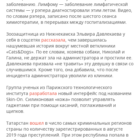
ВОДНЫЕ ВИДЫ СПОРТА
ОБРАЗОВАНИЕ
заболеванию. Лимфому — заболевание лимфатической
системы — у рэпера диагностировали этим летом. Видео,
ХОККЕЙ С МЯЧОМ
ПРОИСШЕСТВИЯ
по словам рэпера, записано после шестого сеанса
химиотерапии, в перерывах между госпитализациями.
Зоозащитница из Нижнекамска Эльвира Давлекаева у
себя в соцсетях
рассказала
, чем завершилась
нашумевшая история вокруг местной ветклиники
«Cats&Dogs». По ее словам, хозяева собаки, Николай и
Галина, не держат зла на администратора и простили ее.
Давлекаева призвала «не травить» эту девушку в связи со
случившимся. Кроме того, она добавила, что после
инцидента администратора уволили из клиники.
Группа ученых из Парижского технологического
института
разработала
новый интерфейс под названием
Skin-On. Силиконовая «кожа» позволит управлять
гаджетами при помощи касаний, поглаживаний и
щипков.
Татарстан
вошел
в число самых криминальных регионов
страны по количеству зарегистрированных в августе
2019 года преступлений. При этом республика попала в