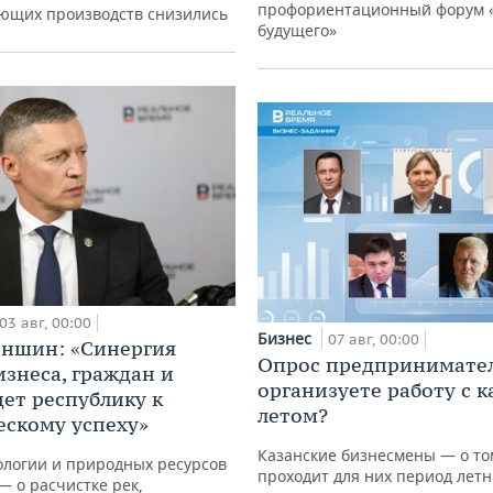
профориентационный форум 
ющих производств снизились
будущего»
03 авг, 00:00
Бизнес
07 авг, 00:00
аншин: «Синергия
Опрос предпринимател
изнеса, граждан и
организуете работу с 
дет республику к
летом?
ескому успеху»
Казанские бизнесмены — о том
ологии и природных ресурсов
проходит для них период летн
— о расчистке рек,