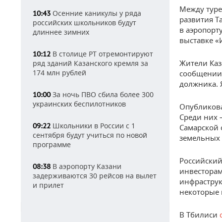
Между туре
Осенние каникулы у ряда
10:43
развития Т
российских школьников будут
в аэропорт
длиннее зимних
выставке «
В столице РТ отремонтируют
10:12
Жители Ка
ряд зданий Казанского кремля за
174 млн рублей
сообщении 
должника. 
За ночь ПВО сбила более 300
10:00
украинских беспилотников
Опубликов
Среди них 
Школьники в России с 1
09:22
Самарской 
сентября будут учиться по новой
земельных 
программе
Российский
В аэропорту Казани
08:38
инвесторам
задерживаются 30 рейсов на вылет
инфраструк
и прилет
некоторые 
В Тбилиси