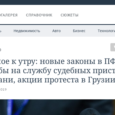
ГАЛЕРЕЯ
СПРАВОЧНИК
СЮЖЕТЫ
ь
Недвижимость
Авто
Бизнес
Технолог
О
ое к утру: новые законы в П
бы на службу судебных прис
ани, акции протеста в Грузи
2019