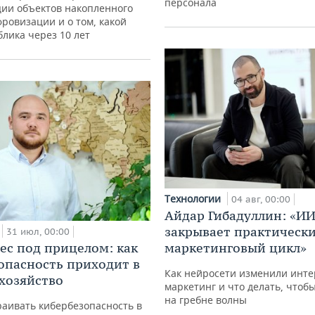
персонала
ции объектов накопленного
фровизации и о том, какой
блика через 10 лет
Технологии
04 авг, 00:00
Айдар Гибадуллин: «ИИ
закрывает практически
31 июл, 00:00
ес под прицелом: как
маркетинговый цикл»
опасность приходит в
Как нейросети изменили инте
 хозяйство
маркетинг и что делать, чтоб
на гребне волны
аивать кибербезопасность в