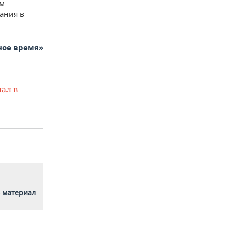
ем
ания в
ное время»
ал в
 материал