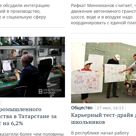
е обсудили интеграцию
Рифкат Минниханов считает, 
ий в производство,
движение автономного трансп
е и социальную сферу
шоссе, воде и в воздухе надо
координировать с единой пл
Общество
27 июл, 16:15
промышленного
Карьерный тест-драйв 
ства в Татарстане за
школьников
 на 6,2%
В республике начал работу
казатели более чем половины