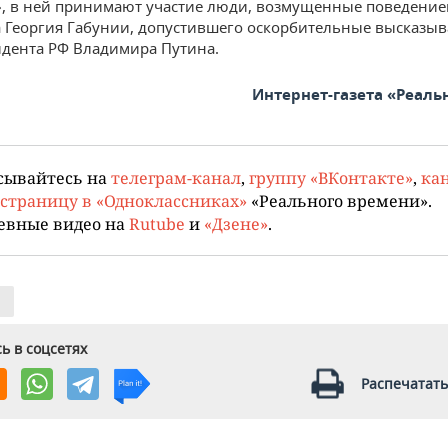
», в ней принимают участие люди, возмущенные поведени
 Георгия Габунии, допустившего оскорбительные высказыв
идента РФ Владимира Путина.
Интернет-газета «Реаль
сывайтесь на
телеграм-канал
,
группу «ВКонтакте»
,
кан
страницу в «Одноклассниках»
«Реального времени».
евные видео на
Rutube
и
«Дзене»
.
ь в соцсетях
Распечатать