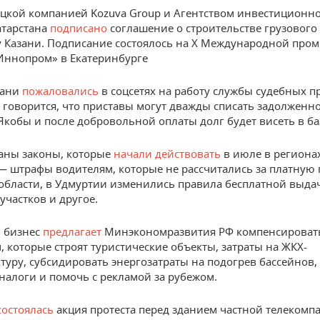
цкой компанией Kozuva Group и Агентством инвестиционн
атарстана
подписано
соглашение о строительстве грузового
у Казани. Подписание состоялось на X Международной пр
Иннопром» в Екатеринбурге
зани
пожаловались
в соцсетях на работу службы судебных п
говорится, что приставы могут дважды списать задолженно
Якобы и после добровольной оплаты долг будет висеть в ба
аны законы, которые
начали действовать
в июле в региона
— штрафы водителям, которые не рассчитались за платную 
области, в Удмуртии изменились правила бесплатной выда
участков и другое.
 бизнес
предлагает
Минэкономразвития РФ компенсироват
, которые строят туристические объекты, затраты на ЖКХ-
туру, субсидировать энергозатраты на подогрев бассейнов,
налоги и помочь с рекламой за рубежом.
состоялась
акция протеста перед зданием частной телекомп