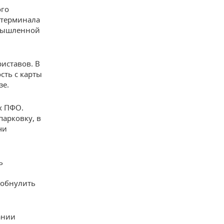
ого
 терминала
омышленной
риставов. В
сть с карты
зе.
х ПФО.
парковку, в
чи
ь
 обнулить
ании