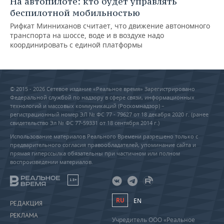
На автопилоте: кто будет управлять
беспилотной мобильностью
Рифкат Минниханов считает, что движение автономного
транспорта на шоссе, воде и в воздухе надо
координировать с единой платформы
© 2015 - 2026 Сетевое издание «Реальное время» Зарегистрировано
Федеральной службой по надзору в сфере связи, информационных
технологий и массовых коммуникаций (Роскомнадзор) –
регистрационный номер ЭЛ № ФС 77 - 79627 от 18 декабря 2020 г. (ранее
свидетельство Эл № ФС 77-59331 от 18 сентября 2014 г.)
Использование материалов Реального Времени разрешено только с
предварительного согласия правообладателей, упоминание сайта и
прямая гиперссылка обязательны при частичном или полном
воспроизведении материалов.
18+
RU
EN
РЕДАКЦИЯ
РЕКЛАМА
Учредитель ООО «Реальное