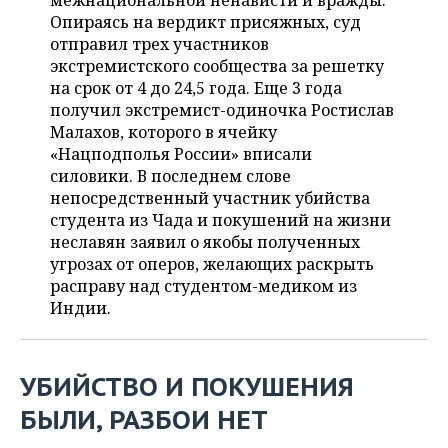
межнациональной ненависти и вражды.
НЕФТЕХИМИЯ
Опираясь на вердикт присяжных, суд
РОЗНИЧНАЯ ТОРГОВЛЯ
НОВОСТИ ТЕХНОЛОГИЙ
МЕРОПРИЯТИЯ
отправил трех участников
НЕФТЬ
экстремистского сообщества за решетку
ТРАНСПОРТ
IT
НОВОСТИ МЕРОПРИЯТИЙ
СПОРТ
на срок от 4 до 24,5 года. Еще 3 года
ОПК
получил экстремист-одиночка Ростислав
УСЛУГИ
МЕДИА
ВЫЕЗДНАЯ РЕДАКЦИЯ
НОВОСТИ СПОРТА
ОБЩЕСТВО
Малахов, которого в ячейку
ЭНЕРГЕТИКА
«Нацподполья России» вписали
ТЕЛЕКОММУНИКАЦИИ
БИЗНЕС-БРАНЧИ
ФУТБОЛ
НОВОСТИ ОБЩЕСТВА
силовики. В последнем слове
ФОТОГАЛЕРЕЯ
непосредственный участник убийства
студента из Чада и покушений на жизни
ONLINE-КОНФЕРЕНЦИИ
ХОККЕЙ
ВЛАСТЬ
СЮЖЕТЫ
неславян заявил о якобы полученных
угрозах от оперов, желающих раскрыть
ОТКРЫТАЯ ЛЕКЦИЯ
БАСКЕТБОЛ
ИНФРАСТРУКТУРА
СПРАВОЧНИК
расправу над студентом-медиком из
Индии.
ВОЛЕЙБОЛ
ИСТОРИЯ
СПИСОК ПЕРСОН
ПОЛНАЯ ВЕРСИЯ
КИБЕРСПОРТ
КУЛЬТУРА
СПИСОК КОМПАНИЙ
УБИЙСТВО И ПОКУШЕНИЯ
ФИГУРНОЕ КАТАНИЕ
МЕДИЦИНА
БЫЛИ, РАЗБОИ НЕТ