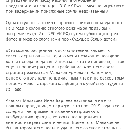
оправдали по эпизоду насилия в отношении
представителя власти (ст. 318 УК РФ) — укус полицейского
при задержании присяжные сочли недоказанным.
Однако суд постановил отправить трижды оправданного
на 3 года в колонию строгого режима за призывы к
экстремизму (ч. 2 ст. 280 УК РФ) путем публикации трех
фотоснимков со слоганами про «будущее белых детей».
«Это можно расценивать исключительно как месть
силовых органов — за то, что меня незаконно посадили,
хотя я повода не давал. И доказал, что не виновен», — так
еще в прениях расценил требование 3-летнего срока
строгого режима сам Малахов-Ермолаев. Напомним,
ранее его признали непричастным к так и не раскрытому
погрому Ново-Татарского кладбища и к убийству студента
из Чада.
Адвокат Малахова Инна Барлева настаивала на его
полном оправдании, утверждая, что пост 2015 года в сети
содержит не прямые, а косвенные призывы к
возбуждению вражды, которых неспециалист в
лингвистике распознать не мог. Более того, Малахов не
был автором этого поста и удалил его со своей страницы