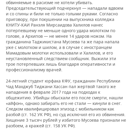
обвиняемые в расизме не хотели убивать.
Председательствующий подчеркнул — нападали вдвоем
и со спины и били не только голыми руками. Согласно
приговору, при покушении на выпускника колледжа
КНИТУ-КАИ Ранэля Мирсаидова Халилов нанес
потерпевшему не меньше одного удара молотком по
голове, а Архипов — не менее 14 ударов ножом. На
гражданина Таджикистана Мусоева та же пара напала
уже с молотком и шилом, а в случае с иностранцем
Мамадовым молотки использовали и Халилов, и его
неустановленный следствием сообщник. Выжили эти
трое потерпевших лишь благодаря оперативности и
профессионализму врачей.
24-летний студент юрфака КФУ, гражданин Республики
Чад Махджуб Тиджани Хассан пал жертвой такого же
нападения в феврале 2017 года на подходах к
общежитию. Убийцы обыскали его после смерти, нашли
«айфон», однако забирать его не стали — кинули в снег.
Следком квалифицировал эпизод с мобильником как
разбой (ст. 162 УК РФ), но суд исключил его из обвинения.
Хищение 3 тысяч рублей у избитого Мусоева признали не
разбоем, а кражей (ст. 158 УК РФ).