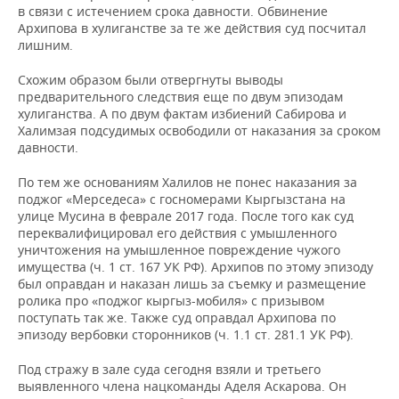
в связи с истечением срока давности. Обвинение
Архипова в хулиганстве за те же действия суд посчитал
лишним.
Схожим образом были отвергнуты выводы
предварительного следствия еще по двум эпизодам
хулиганства. А по двум фактам избиений Сабирова и
Халимзая подсудимых освободили от наказания за сроком
давности.
По тем же основаниям Халилов не понес наказания за
поджог «Мерседеса» с госномерами Кыргызстана на
улице Мусина в феврале 2017 года. После того как суд
переквалифицировал его действия с умышленного
уничтожения на умышленное повреждение чужого
имущества (ч. 1 ст. 167 УК РФ). Архипов по этому эпизоду
был оправдан и наказан лишь за съемку и размещение
ролика про «поджог кыргыз-мобиля» с призывом
поступать так же. Также суд оправдал Архипова по
эпизоду вербовки сторонников (ч. 1.1 ст. 281.1 УК РФ).
Под стражу в зале суда сегодня взяли и третьего
выявленного члена нацкоманды Аделя Аскарова. Он