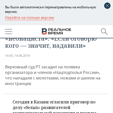
Вы были автоматически перенаправлены на мобильную
версию.
Перейти на полную версию
РЕГИОНЫ
ПРОИСШЕСТВИЯ
Последнее слово казанского
БАШКОРТОСТАН
НОВОСТИ
«неонациста»: «Если оговорю
ТАТАРСТАН
АНАЛИТИКА
кого — значит, надавили»
УДМУРТИЯ
НОВОСТИ АНАЛИТИКИ
ЭКОНОМИКА
14:45, 14.06.2019
ДЕКЛАРАЦИИ О ДОХОДАХ
НОВОСТИ ЭКОНОМИКИ
ПРОМЫШЛЕННОСТЬ
Верховный суд РТ засадил на полвека
организатора и членов «Нацподполья России»,
КОРОЛИ ГОСЗАКАЗА ПФО
ФИНАНСЫ
НОВОСТИ
НЕДВИЖИМОСТЬ
что нападали с молотками, ножами и шилом на
ПРОМЫШЛЕННОСТИ
иностранцев
ВУЗЫ ТАТАРСТАНА
БАНКИ
НОВОСТИ НЕДВИЖИМОСТИ
АВТО
АГРОПРОМ
КОМУ ПРИНАДЛЕЖАТ
БЮДЖЕТ
НОВОСТИ АВТО
БИЗНЕС
Сегодня в Казани огласили приговор по
ТОРГОВЫЕ ЦЕНТРЫ
МАШИНОСТРОЕНИЕ
ТАТАРСТАНА
делу «белых» разжигателей
ИНВЕСТИЦИИ
НОВОСТИ БИЗНЕСА
ТЕХНОЛОГИИ