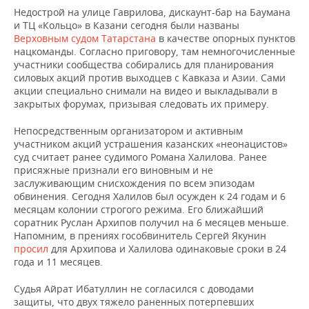
ВОДНЫЕ ВИДЫ СПОРТА
ОБРАЗОВАНИЕ
Недострой на улице Гаврилова, дискаунт-бар на Баумана
и ТЦ «Кольцо» в Казани сегодня были названы
ХОККЕЙ С МЯЧОМ
ПРОИСШЕСТВИЯ
Верховным судом Татарстана
в качестве опорных пунктов
нацкоманды. Согласно приговору, там немногочисленные
участники сообщества собирались для планирования
силовых акций против выходцев с Кавказа и Азии. Сами
акции специально снимали на видео и выкладывали в
закрытых форумах, призывая следовать их примеру.
Непосредственным организатором и активным
участником акций устрашения казанских «неонацистов»
суд считает ранее судимого Романа Халилова. Ранее
присяжные признали его виновным и не
заслуживающим снисхождения по всем эпизодам
обвинения. Сегодня Халилов был осужден к 24 годам и 6
месяцам колонии строгого режима. Его ближайший
соратник Руслан Архипов получил на 6 месяцев меньше.
Напомним, в прениях гособвинитель Сергей Якунин
просил
для Архипова и Халилова одинаковые сроки в 24
года и 11 месяцев.
Судья Айрат Ибатуллин не согласился с доводами
защиты, что двух тяжело раненных потерпевших