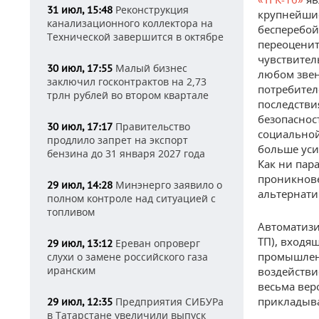
Реконструкция
31 июл, 15:48
крупнейшие
канализационного коллектора на
бесперебой
Технической завершится в октябре
переоценит
чувствител
Малый бизнес
30 июл, 17:55
любом звен
заключил госконтрактов на 2,73
потребител
трлн рублей во втором квартале
последстви
безопаснос
Правительство
30 июл, 17:17
социальной
продлило запрет на экспорт
больше уси
бензина до 31 января 2027 года
Как ни пар
проникнове
Минэнерго заявило о
29 июл, 14:28
альтернати
полном контроле над ситуацией с
топливом
Автоматизи
ТП), входя
Ереван опроверг
29 июл, 13:12
промышленн
слухи о замене российского газа
иранским
воздействи
весьма вер
прикладыва
Предприятия СИБУРа
29 июл, 12:35
в Татарстане увеличили выпуск