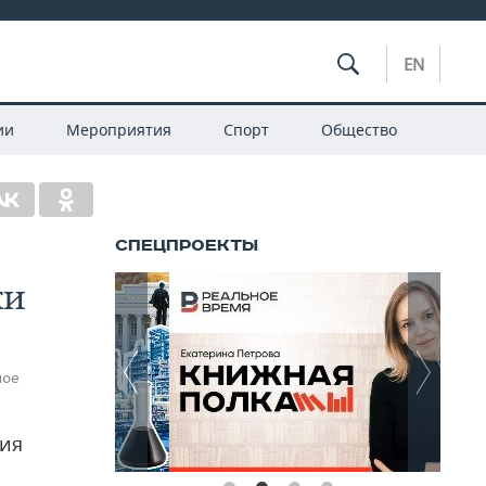
EN
ии
Мероприятия
Спорт
Общество
ки
ное
тия