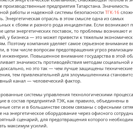
 производственные предприятия Татарстана. Значимость
ной работы и надежной системы безопасности
ТГК-16
слож
ь. Энергетическая отрасль в этом смысле одна из самых
ьных к сбоям и разного рода инцидентам. Если возникают 
е цепи энергетических поставок, то проблемы возникают и 
ей, у бизнеса — это может привести к тяжелым экономичес
ям. Поэтому компания уделяет самое серьезное внимание 
ти, в том числе вопросам предотвращения угроз реализаци
 инженерии. Повышенное внимание государства в этой об
ливает значимость противодействия методам социальной 
адоксально, но это так — чем лучше защищены технические
ния, тем привлекательней для злоумышленника становитс
вный канал — человеческий фактор.
рованные системы управления технологическими процесса
щие в состав предприятий ТЭК, как правило, объединены в
ые сети и в большинстве своем связаны с офисными сетя
е на энергетическое оборудование через офисного сотрудн
оятный сценарий, для предотвращения которого необходи
ть максимум усилий.