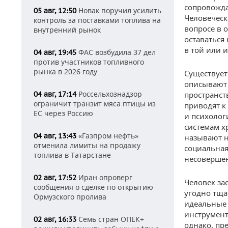
сопровожда
Новак поручил усилить
05 авг, 12:50
Человеческ
контроль за поставками топлива на
вопросе в 
внутренний рынок
оставаться
в той или 
ФАС возбудила 37 дел
04 авг, 19:45
против участников топливного
рынка в 2026 году
Существует
описывают 
Россельхознадзор
04 авг, 17:14
пространст
ограничит транзит мяса птицы из
приводят к
ЕС через Россию
и психолог
системам х
«Газпром нефть»
04 авг, 13:43
называют н
отменила лимиты на продажу
социальная
топлива в Татарстане
несовершен
Иран опроверг
02 авг, 17:52
Человек за
сообщения о сделке по открытию
угодно тща
Ормузского пролива
идеальные 
инструмент
Семь стран ОПЕК+
02 авг, 16:33
однако, пр