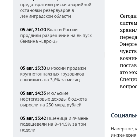
предотвратили риски аварийной
остановки резервуаров в
Сегод
Ленинградской области
систе
Власти России
хранил
05 авг, 21:20
продлили разрешение на выпуск
переда
бензина «Евро-3»
Энерге
чувств
возник
постав
В России продажи
05 авг, 15:30
это мо
крупнотоннажных грузовиков
Специа
снизились на 3,6% за месяц
вопрос
Июльские
05 авг, 14:35
нефтегазовые доходы бюджета
выросли на 250 млрд рублей
Социаль
Пшеница и ячмень
05 авг, 13:42
подешевели на 8–14,5% за три
Наверное, 
недели
инженерия.