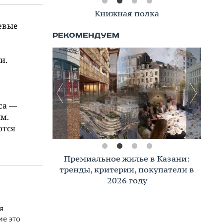
Книжная полка
евые
и.
са —
м.
ются
Премиальное жилье в Казани:
тренды, критерии, покупатели в
2026 году
я
ие это