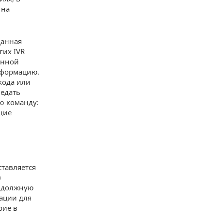
 на
Данная
гих IVR
онной
нформацию.
кода или
ведать
ю команду:
щие
ставляется
)
т должную
ации для
рие в