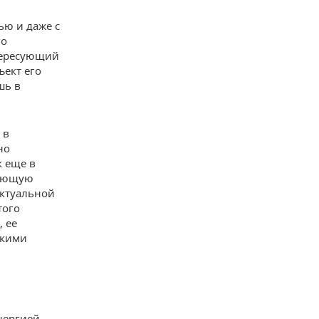
ью и даже с
го
тересующий
ъект его
шь в
 в
но
к еще в
вающую
ктуальной
того
 ее
скими
нергией