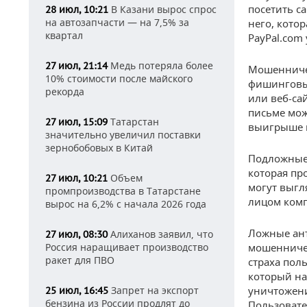
посетить са
В Казани вырос спрос
28 июл, 10:21
на автозапчасти — на 7,5% за
него, кото
квартал
PayPal.com 
Медь потеряла более
27 июл, 21:14
Мошенничес
10% стоимости после майского
фишинговы
рекорда
или веб-са
письме мож
Татарстан
27 июл, 15:09
выигрыше в
значительно увеличил поставки
зернобобовых в Китай
Подложные 
которая пр
Объем
27 июл, 10:21
могут выгл
промпроизводства в Татарстане
лицом ком
вырос на 6,2% с начала 2026 года
Ложные ант
Алиханов заявил, что
27 июл, 08:30
Россия наращивает производство
мошенничес
ракет для ПВО
страха пол
который на
Запрет на экспорт
уничтожени
25 июл, 16:45
бензина из России продлят до
Пользовате