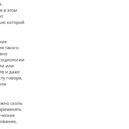
и.
я в этом
ет
тью которой
ние
ия такого
ивно
 социологии
ии или
тв и даже
ту говоря,
или
ожно сколь
применять
ические
ование,