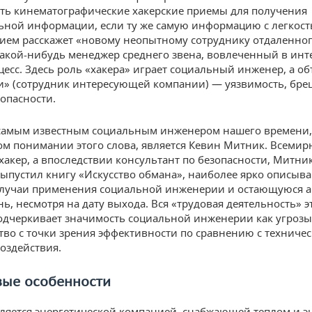
ть кинематографические хакерские приемы для получения
ьной информации, если ту же самую информацию с легкост
ием расскажет «новому неопытному сотруднику отдаленно
акой-нибудь менеджер среднего звена, вовлеченный в ин
цесс. Здесь роль «хакера» играет социальный инженер, а об
и» (сотрудник интересующей компании) — уязвимость, бре
зопасности.
самым известным социальным инженером нашего времени,
ом понимании этого слова, является Кевин Митник. Всемир
хакер, а впоследствии консультант по безопасности, Митни
выпустил книгу «Искусство обмана», наиболее ярко описы
случаи применения социальной инженерии и остающуюся а
нь, несмотря на дату выхода. Вся «трудовая деятельность» э
одчеркивает значимость социальной инженерии как угрозы,
тво с точки зрения эффективности по сравнению с техниче
оздействия.
вые особенности
ляется энергетической компанией, снабжающей теплом и э