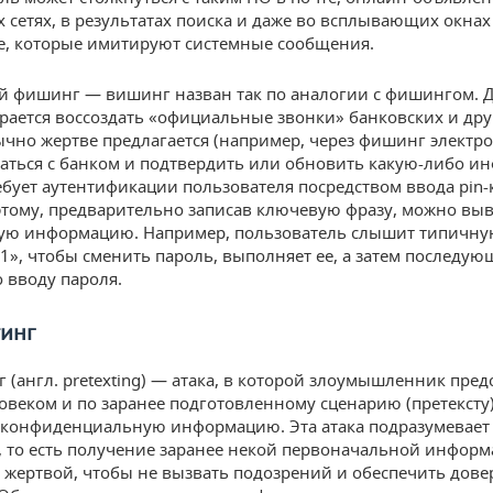
 сетях, в результатах поиска и даже во всплывающих окнах
, которые имитируют системные сообщения.
 фишинг — вишинг назван так по аналогии с фишингом. 
арается воссоздать «официальные звонки» банковских и дру
ычно жертве предлагается (например, через фишинг электр
заться с банком и подтвердить или обновить какую-либо и
ебует аутентификации пользователя посредством ввода pin-
этому, предварительно записав ключевую фразу, можно вы
ую информацию. Например, пользователь слышит типичну
1», чтобы сменить пароль, выполняет ее, а затем последую
 вводу пароля.
инг
 (англ. pretexting) — атака, в которой злоумышленник пред
овеком и по заранее подготовленному сценарию (претексту
 конфиденциальную информацию. Эта атака подразумевае
, то есть получение заранее некой первоначальной информ
с жертвой, чтобы не вызвать подозрений и обеспечить дове