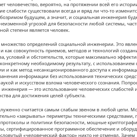
ет человечество, вероятно, на протяжении всей его истори
ие слабости существовали всегда и вряд ли что-то изменитс
обозримом будущем, а значит, и социальная инженерия буд
 неизменной угрозой для безопасности любой системы, час
иной степени является человек.
 множество определений социальной инженерии. Это явле
и как совокупность приемов, методов и технологий создан
ва, условий и обстоятельств, которые максимально эффект
 конкретному необходимому результату, с использованием
ии и как метод несанкционированного доступа к информац
ранения информации без использования технических средс
аукой и искусством взлома человеческого сознания. Попрос
 инженерия — это использование человеческих слабостей 
ства для достижения целей субъекта.
служенно считается самым слабым звеном в любой цепи. М
тельно «закрывать» периметры техническими средствами, 
протоколы и политики безопасности, мощные криптограф
ы, сертифицированное программное обеспечение и оборуд
есловутый «человеческий фактор» никто не отменял. Зачем