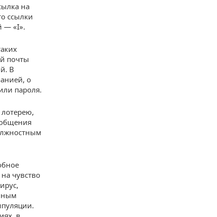
сылка на
то ссылки
 — «I».
таких
й почты
й. В
анией, о
или пароля.
 лотерею,
ообщения
должностным
обное
 на чувство
ирус,
олным
ипуляции.
иях, в