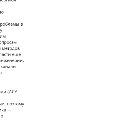
но
проблемы в
у
ким
вопросам
и методов
ласти еще
инженерии.
 каналы
я
ми (АСУ
ми, поэтому
ика —
мо