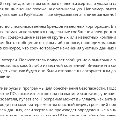
йт сервиса, клиентом которого является жертва, и указана с
рая лишь внешне похожа на оригинальную. Например, вмес
указывается PayPai.com, где «i»указывается в виде заглавной
тво с использованием брендов известных корпораций. В 
х схемах используются поддельные сообщения электронно
йты, содержащие названия крупных или известных компани
ет быть сообщение о каком-либо опросе, проводимом комп
 конкурсе, что срочно требует изменения учетных данных 
лотереи. Пользователь получает сообщение о выигрыше в
оводилась какой-либо известной компанией. Внешне эти с
ядеть так, как будто они были отправлены авторитетным 
пании.
ивирусы и программы для обеспечения безопасности. Под
кое ПО, также известное под названием scareware, упирает
ьзователя, пугает его. Программа может выглядеть как антив
ходит на компьютере жертвы опасный вирус, грозящий п
ем данных, если жертва не произведет определенные ман
ль может столкнуться с таким ПО в почте, онлайн-объявлен