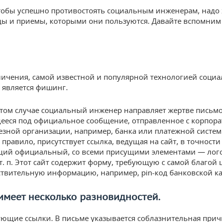
чтобы успешно противостоять социальным инженерам, надо
ды и приемы, которыми они пользуются. Давайте вспомним
личения, самой известной и популярной технологией соци
является фишинг.
том случае социальный инженер направляет жертве письмо
еся под официальное сообщение, отправленное с корпор
езной организации, например, банка или платежной систем
 правило, присутствует ссылка, ведущая на сайт, в точности
ий официальный, со всеми присущими элементами — лог
 т. п. Этот сайт содержит форму, требующую с самой благой
ствительную информацию, например, pin-код банковской к
имеет несколько разновидностей.
ющие ссылки. В письме указывается соблазнительная при