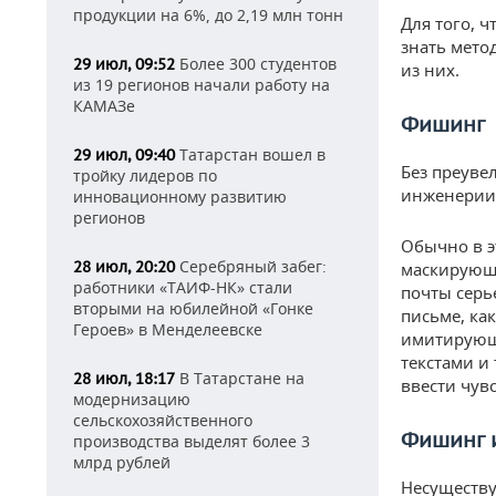
продукции на 6%, до 2,19 млн тонн
Для того, 
знать мето
Более 300 студентов
29 июл, 09:52
из них.
из 19 регионов начали работу на
КАМАЗе
Фишинг
Татарстан вошел в
29 июл, 09:40
Без преуве
тройку лидеров по
инженерии 
инновационному развитию
регионов
Обычно в э
Серебряный забег:
28 июл, 20:20
маскирующе
работники «ТАИФ-НК» стали
почты серь
вторыми на юбилейной «Гонке
письме, как
Героев» в Менделеевске
имитирующ
текстами и
В Татарстане на
28 июл, 18:17
ввести чув
модернизацию
сельскохозяйственного
Фишинг 
производства выделят более 3
млрд рублей
Несуществу