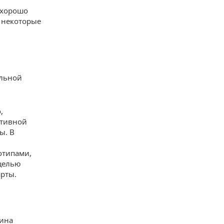
 хорошо
 некоторые
альной
,
ативной
ы. В
отипами,
 целью
арты.
чина