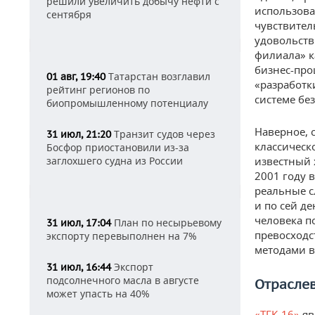
решили увеличить добычу нефти с
использова
сентября
чувствител
удовольств
филиала» к
бизнес-про
Татарстан возглавил
01 авг, 19:40
«разработк
рейтинг регионов по
системе бе
биопромышленному потенциалу
Наверное, 
Транзит судов через
31 июл, 21:20
классическ
Босфор приостановили из-за
заглохшего судна из России
известный 
2001 году 
реальные 
и по сей де
человека п
План по несырьевому
31 июл, 17:04
превосходс
экспорту перевыполнен на 7%
методами в
Экспорт
31 июл, 16:44
подсолнечного масла в августе
Отрасле
может упасть на 40%
«ТГК-16»
яв