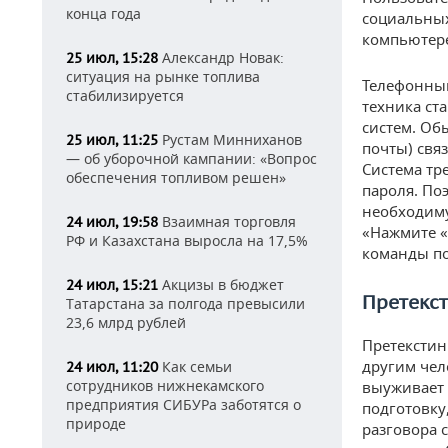
конца года
социальных
компьютере
Александр Новак:
25 июл, 15:28
ситуация на рынке топлива
Телефонный
стабилизируется
техника ст
систем. Об
Рустам Минниханов
25 июл, 11:25
почты) свя
— об уборочной кампании: «Вопрос
Система тр
обеспечения топливом решен»
пароля. По
необходим
Взаимная торговля
24 июл, 19:58
«Нажмите «
РФ и Казахстана выросла на 17,5%
команды по
Акцизы в бюджет
24 июл, 15:21
Претекст
Татарстана за полгода превысили
23,6 млрд рублей
Претекстинг
другим чел
Как семьи
24 июл, 11:20
сотрудников нижнекамского
выуживает
предприятия СИБУРа заботятся о
подготовку
природе
разговора 