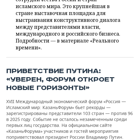
ВОДНЫЕ ВИДЫ СПОРТА
ОБРАЗОВАНИЕ
исламского мира. Это крупнейшая в
стране выставочная площадка для
ХОККЕЙ С МЯЧОМ
ПРОИСШЕСТВИЯ
выстраивания конструктивного диалога
между представителями власти,
международного и российского бизнеса.
Подробности — в материале «Реального
времени».
ПРИВЕТСТВИЕ ПУТИНА:
«УВЕРЕН, ФОРУМ ОТКРОЕТ
НОВЫЕ ГОРИЗОНТЫ»
XVII Международный экономический форум «Россия —
Исламский мир: КазаньФорум» бьет рекорды —
зарегистрированы представители 103 стран — против 96
в 2025 году. Событие не осталось незамеченным среди
первых лиц государства. На официальном сайте
«КазаньФорума» участников и гостей мероприятия
поприветствовал президент России Владимир Путин.