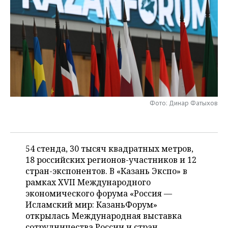
НЕФТЕХИМИЯ
РОЗНИЧНАЯ ТОРГОВЛЯ
НОВОСТИ ТЕХНОЛОГИЙ
МЕРОПРИЯТИЯ
НЕФТЬ
ТРАНСПОРТ
IT
НОВОСТИ МЕРОПРИЯТИЙ
СПОРТ
ОПК
УСЛУГИ
МЕДИА
ВЫЕЗДНАЯ РЕДАКЦИЯ
НОВОСТИ СПОРТА
ОБЩЕСТВО
ЭНЕРГЕТИКА
ТЕЛЕКОММУНИКАЦИИ
БИЗНЕС-БРАНЧИ
ФУТБОЛ
НОВОСТИ ОБЩЕСТВА
ФОТОГАЛЕРЕЯ
Фото: Динар Фатыхов
ONLINE-КОНФЕРЕНЦИИ
ХОККЕЙ
ВЛАСТЬ
СЮЖЕТЫ
ОТКРЫТАЯ ЛЕКЦИЯ
БАСКЕТБОЛ
ИНФРАСТРУКТУРА
СПРАВОЧНИК
54 стенда, 30 тысяч квадратных метров,
ВОЛЕЙБОЛ
ИСТОРИЯ
СПИСОК ПЕРСОН
18 российских регионов-участников и 12
ПОЛНАЯ ВЕРСИЯ
стран-экспонентов. В «Казань Экспо» в
рамках XVII Международного
КИБЕРСПОРТ
КУЛЬТУРА
СПИСОК КОМПАНИЙ
экономического форума «Россия —
Исламский мир: КазаньФорум»
ФИГУРНОЕ КАТАНИЕ
МЕДИЦИНА
открылась Международная выставка
сотрудничества России и стран