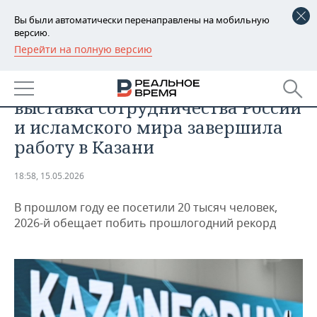
Вы были автоматически перенаправлены на мобильную
версию.
Перейти на полную версию
РЕГИОНЫ
ПРОМЫШЛЕННОСТЬ
Крупнейшая международная
БАШКОРТОСТАН
НОВОСТИ
выставка сотрудничества России
ТАТАРСТАН
АНАЛИТИКА
и исламского мира завершила
работу в Казани
УДМУРТИЯ
НОВОСТИ АНАЛИТИКИ
ЭКОНОМИКА
18:58, 15.05.2026
ДЕКЛАРАЦИИ О ДОХОДАХ
НОВОСТИ ЭКОНОМИКИ
ПРОМЫШЛЕННОСТЬ
В прошлом году ее посетили 20 тысяч человек,
КОРОЛИ ГОСЗАКАЗА ПФО
ФИНАНСЫ
НОВОСТИ
НЕДВИЖИМОСТЬ
2026-й обещает побить прошлогодний рекорд
ПРОМЫШЛЕННОСТИ
ВУЗЫ ТАТАРСТАНА
БАНКИ
НОВОСТИ НЕДВИЖИМОСТИ
АВТО
АГРОПРОМ
КОМУ ПРИНАДЛЕЖАТ
БЮДЖЕТ
НОВОСТИ АВТО
БИЗНЕС
ТОРГОВЫЕ ЦЕНТРЫ
МАШИНОСТРОЕНИЕ
ТАТАРСТАНА
ИНВЕСТИЦИИ
НОВОСТИ БИЗНЕСА
ТЕХНОЛОГИИ