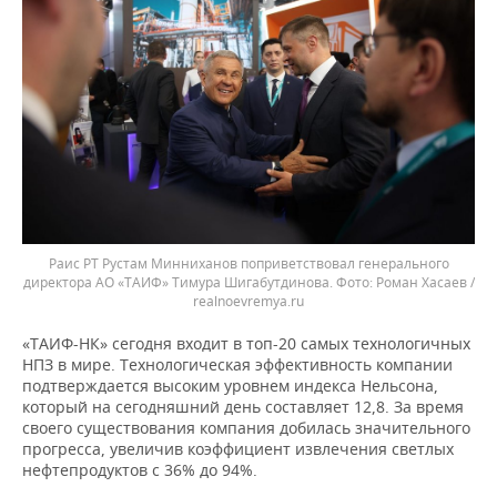
Раис РТ Рустам Минниханов поприветствовал генерального
директора АО «ТАИФ» Тимура Шигабутдинова.
Роман Хасаев /
realnoevremya.ru
«ТАИФ-НК» сегодня входит в топ-20 самых технологичных
НПЗ в мире. Технологическая эффективность компании
подтверждается высоким уровнем индекса Нельсона,
который на сегодняшний день составляет 12,8. За время
своего существования компания добилась значительного
прогресса, увеличив коэффициент извлечения светлых
нефтепродуктов с 36% до 94%.