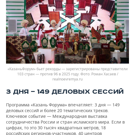
«КазаньФорум» бьет рекорды — зарегистрированы представители
103 стран — против 96 в 2025 году.
Роман Хасаев /
realnoevremya.ru
3 ДНЯ — 149 ДЕЛОВЫХ СЕССИЙ
Программа «Казань Форума» впечатляет: 3 дня — 149
деловых сессий и более 20 тематических треков.
Ключевое событие — Международная выставка
сотрудничества России и стран исламского мира. Если в
цифрах, то это 30 тысяч квадратных метров, 18
российских регионов-участников, 40 центров