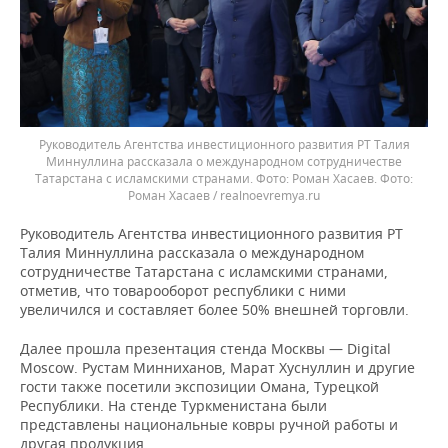
Руководитель Агентства инвестиционного развития РТ Талия
Миннуллина рассказала о международном сотрудничестве
Татарстана с исламскими странами. Фото: Роман Хасаев.
Роман Хасаев / realnoevremya.ru
Руководитель Агентства инвестиционного развития РТ
Талия Миннуллина рассказала о международном
сотрудничестве Татарстана с исламскими странами,
отметив, что товарооборот республики с ними
увеличился и составляет более 50% внешней торговли.
Далее прошла презентация стенда Москвы — Digital
Moscow. Рустам Минниханов, Марат Хуснуллин и другие
гости также посетили экспозиции Омана, Турецкой
Республики. На стенде Туркменистана были
представлены национальные ковры ручной работы и
другая продукция.