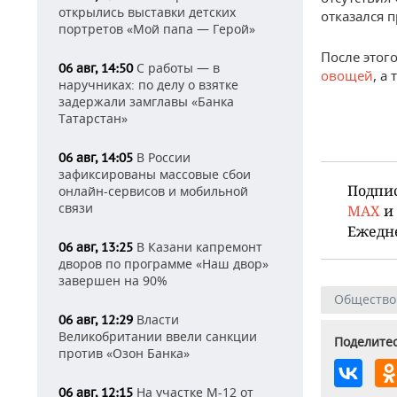
открылись выставки детских
отказался 
портретов «Мой папа — Герой»
После этог
С работы — в
06 авг, 14:50
овощей
, а
наручниках: по делу о взятке
задержали замглавы «Банка
Татарстан»
В России
06 авг, 14:05
зафиксированы массовые сбои
Подпи
онлайн-сервисов и мобильной
связи
MAX
и
Ежедн
В Казани капремонт
06 авг, 13:25
дворов по программе «Наш двор»
завершен на 90%
Общество
Власти
06 авг, 12:29
Великобритании ввели санкции
Поделитес
против «Озон Банка»
На участке М-12 от
06 авг, 12:15