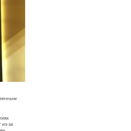
ственным
тиях
 из-за
нян