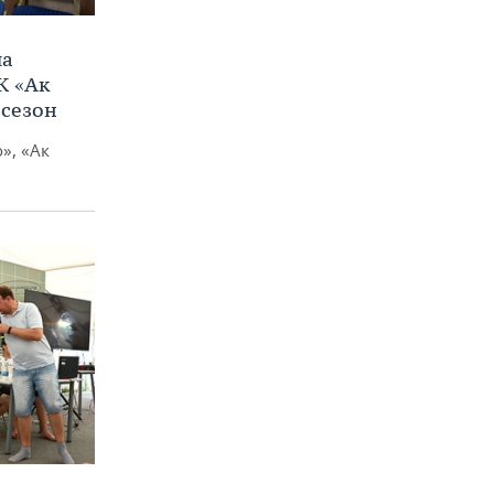
ла
К «Ак
 сезон
», «Ак