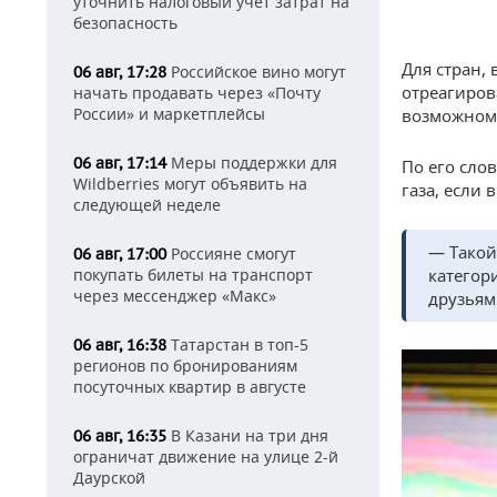
уточнить налоговый учет затрат на
безопасность
Для стран,
Российское вино могут
06 авг, 17:28
отреагиров
начать продавать через «Почту
России» и маркетплейсы
возможном 
Меры поддержки для
06 авг, 17:14
По его сло
Wildberries могут объявить на
газа, если 
следующей неделе
— Такой
Россияне смогут
06 авг, 17:00
категор
покупать билеты на транспорт
через мессенджер «Макс»
друзьям
Татарстан в топ-5
06 авг, 16:38
регионов по бронированиям
посуточных квартир в августе
В Казани на три дня
06 авг, 16:35
ограничат движение на улице 2-й
Даурской