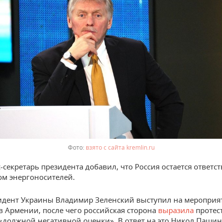
взято с сайта kremlin.ru
с-секретарь президента добавил, что Россия остается ответ
м энергоносителей.
идент Украины Владимир Зеленский выступил на мероприя
в Армении, после чего российская сторона
выразила
протест
 «должной негативной оценки». В ответ на это Никол Паши