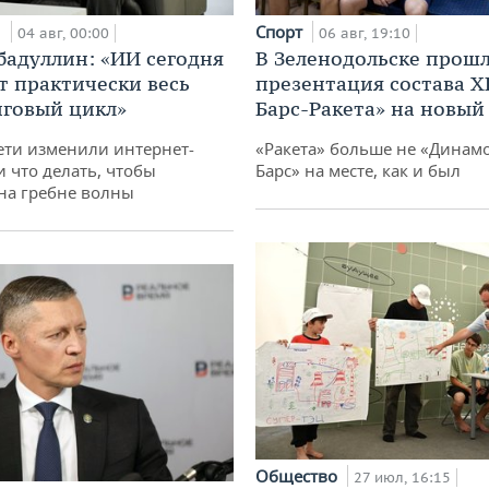
и
Спорт
04 авг, 00:00
06 авг, 19:10
бадуллин: «ИИ сегодня
В Зеленодольске прош
т практически весь
презентация состава Х
говый цикл»
Барс-Ракета» на новый
ети изменили интернет-
«Ракета» больше не «Динамо
и что делать, чтобы
Барс» на месте, как и был
 на гребне волны
Общество
27 июл, 16:15