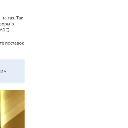
на газ. Так
оворы о
АЭС).
те поставок
м
шим