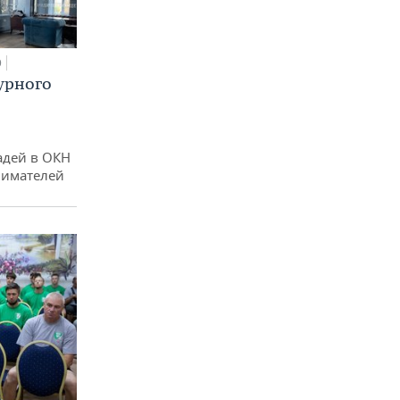
0
урного
адей в ОКН
нимателей