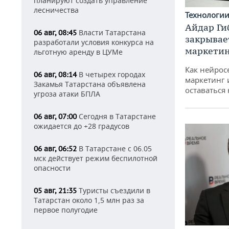
планируют создать управление
лесничества
Технологи
Айдар Ги
Власти Татарстана
06 авг, 08:45
закрывае
разработали условия конкурса на
маркетин
льготную аренду в ЦУМе
Как нейрос
В четырех городах
06 авг, 08:14
маркетинг 
Закамья Татарстана объявлена
оставаться
угроза атаки БПЛА
Сегодня в Татарстане
06 авг, 07:00
ожидается до +28 градусов
В Татарстане с 06.05
06 авг, 06:52
мск действует режим беспилотной
опасности
Туристы съездили в
05 авг, 21:35
Татарстан около 1,5 млн раз за
первое полугодие