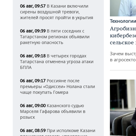
В Казани включили
06 авг, 09:57
сирены воздушной тревоги,
жителей просят пройти в укрытия
Технологи
Агробизн
В пяти соседних с
06 авг, 09:39
кибербез
Татарстаном регионах объявили
сельское
ракетную опасность
Зачем выст
В четырех городах
06 авг, 09:18
в агросекто
Татарстана отменена угроза атаки
БПЛА
Россияне после
06 авг, 09:17
премьеры «Одиссеи» Нолана стали
чаще покупать Гомера
Казанского судью
06 авг, 09:00
Марселя Гафарова объявили в
розыск
При исполкоме Казани
06 авг, 08:59