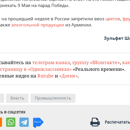
приехать 9 Мая на парад Победы.
о на прошедшей неделе в России запретили ввоз
цветов
,
фру
 также
алкогольной продукции
из Армении.
Зульфат Ш
сывайтесь на
телеграм-канал
,
группу «ВКонтакте»
,
кан
страницу в «Одноклассниках»
«Реального времени».
евные видео на
Rutube
и
«Дзене»
.
Власть
Промышленность
ь в соцсетях
Распечатать