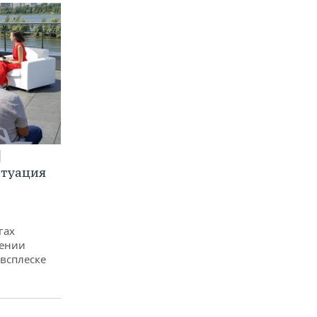
итуация
гах
дении
всплеске