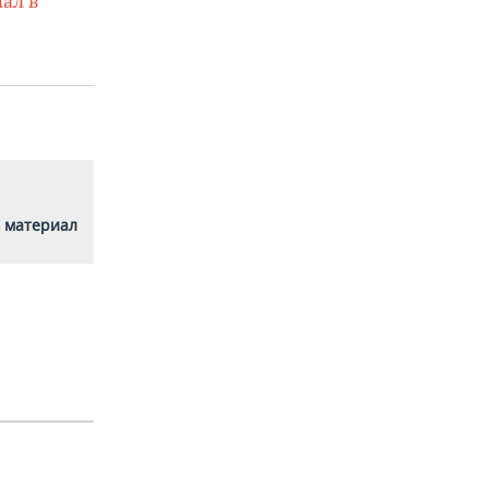
ал в
 материал