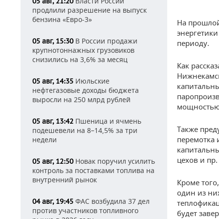
Власти России
05 авг, 21:20
продлили разрешение на выпуск
бензина «Евро-3»
На прошлой
энергетики
В России продажи
05 авг, 15:30
периоду.
крупнотоннажных грузовиков
снизились на 3,6% за месяц
Как рассказ
Нижнекамск
Июльские
05 авг, 14:35
капитальны
нефтегазовые доходы бюджета
паропроизв
выросли на 250 млрд рублей
мощностью
Пшеница и ячмень
05 авг, 13:42
Также пред
подешевели на 8–14,5% за три
перемотка 
недели
капитальны
цехов и пр.
Новак поручил усилить
05 авг, 12:50
контроль за поставками топлива на
внутренний рынок
Кроме того
один из ни
ФАС возбудила 37 дел
04 авг, 19:45
теплофикац
против участников топливного
будет заве