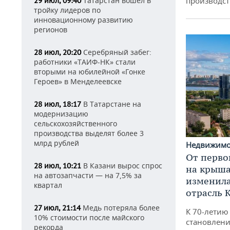
Татарстан вошел в
производст
29 июл, 09:40
тройку лидеров по
инновационному развитию
регионов
Серебряный забег:
28 июл, 20:20
работники «ТАИФ-НК» стали
вторыми на юбилейной «Гонке
Героев» в Менделеевске
В Татарстане на
28 июл, 18:17
модернизацию
сельскохозяйственного
производства выделят более 3
млрд рублей
Недвижим
От перво
В Казани вырос спрос
28 июл, 10:21
на крышах
на автозапчасти — на 7,5% за
изменила
квартал
отрасль 
Медь потеряла более
27 июл, 21:14
К 70-летию
10% стоимости после майского
становлени
рекорда