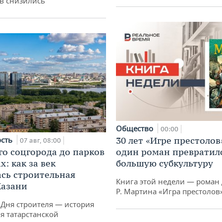
в снизились
Общество
00:00
ость
30 лет «Игре престолов
07 авг, 08:00
го соцгорода до парков
один роман превратилс
: как за век
большую субкультуру
сь строительная
Книга этой недели — роман 
Казани
Р. Мартина «Игра престолов
 Дня строителя — история
я татарстанской