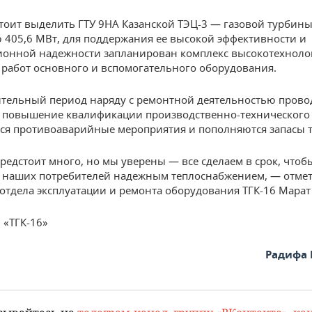
тоит выделить ГТУ 9HA Казанской ТЭЦ-3 — газовой турбин
405,6 МВт, для поддержания ее высокой эффективности и
ионной надежности запланирован комплекс высокотехнол
работ основного и вспомогательного оборудования.
тельный период наряду с ремонтной деятельностью прово
 повышение квалификации производственно-технического 
я противоаварийные мероприятия и пополняются запасы 
редстоит много, но мы уверены — все сделаем в срок, чтоб
 наших потребителей надежным теплоснабжением, — отме
отдела эксплуатации и ремонта оборудования ТГК-16 Марат
 «ТГК-16»
Радифа 