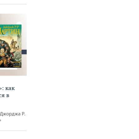
»: как
я в
Джорджа Р.
»