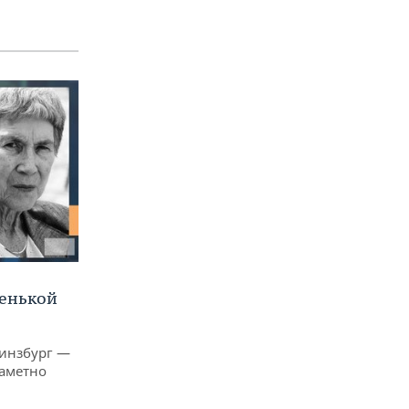
ленькой
Гинзбург —
заметно