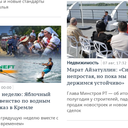
ы и новые стандарты
илья
Недвижимость
07 авг, 17:32
Марат Айзатуллин: «С
непростая, но пока мы
держимся устойчиво»
00:00
Глава Минстроя РТ — об ито
 неделю: Яблочный
полугодия у строителей, па
рвенство по водным
продаж новостроек и новом 
жаз в Кремле
сделок
грядущую неделю вместе с
 временем»