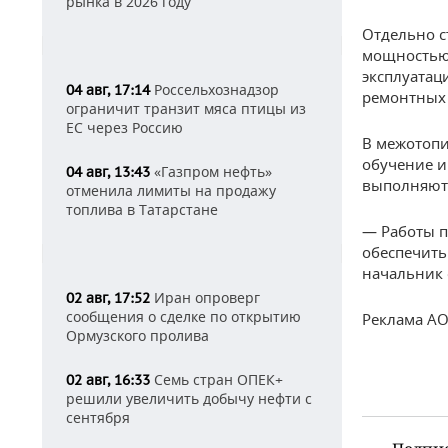
рынка в 2026 году
Отдельно с
мощностью 
эксплуатац
Россельхознадзор
04 авг, 17:14
ремонтных 
ограничит транзит мяса птицы из
ЕС через Россию
В межотопи
обучение и
«Газпром нефть»
04 авг, 13:43
выполняютс
отменила лимиты на продажу
топлива в Татарстане
— Работы п
обеспечить
начальник 
Иран опроверг
02 авг, 17:52
сообщения о сделке по открытию
Реклама АО
Ормузского пролива
Семь стран ОПЕК+
02 авг, 16:33
решили увеличить добычу нефти с
сентября