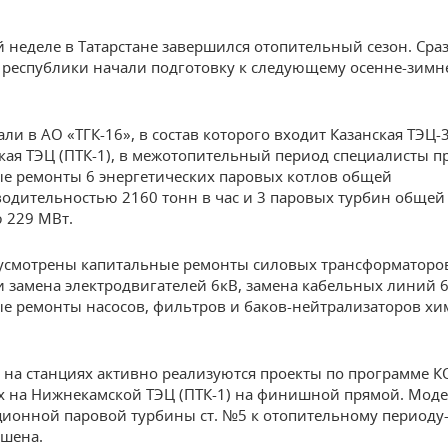
 неделе в Татарстане завершился отопительный сезон. Сраз
 республики начали подготовку к следующему осенне-зимн
али в АО «ТГК-16», в состав которого входит Казанская ТЭЦ-
ая ТЭЦ (ПТК-1), в межотопительный период специалисты п
е ремонты 6 энергетических паровых котлов общей
одительностью 2160 тонн в час и 3 паровых турбин общей
 229 МВт.
усмотрены капитальные ремонты силовых трансформаторов
и замена электродвигателей 6кВ, замена кабельных линий 6
е ремонты насосов, фильтров и баков-нейтрализаторов хи
, на станциях активно реализуются проекты по программе 
х на Нижнекамской ТЭЦ (ПТК-1) на финишной прямой. Мод
ионной паровой турбины ст. №5 к отопительному периоду
ршена.