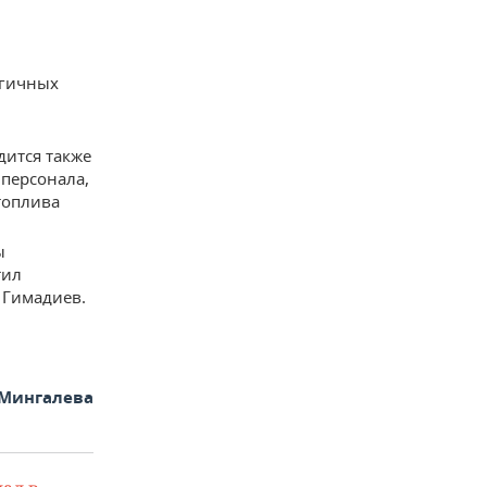
ы
огичных
дится также
персонала,
топлива
ы
тил
 Гимадиев.
Мингалева