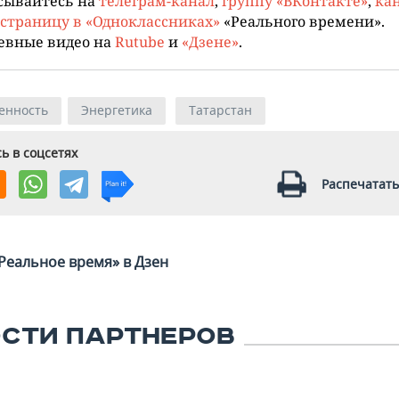
сывайтесь на
телеграм-канал
,
группу «ВКонтакте»
,
кан
страницу в «Одноклассниках»
«Реального времени».
евные видео на
Rutube
и
«Дзене»
.
енность
Энергетика
Татарстан
ь в соцсетях
Распечатать
Реальное время» в Дзен
СТИ ПАРТНЕРОВ