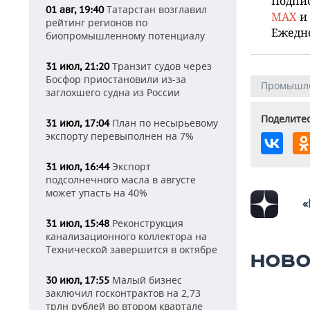
Подпи
Татарстан возглавил
01 авг, 19:40
MAX
и
рейтинг регионов по
Ежедн
биопромышленному потенциалу
Транзит судов через
31 июл, 21:20
Босфор приостановили из-за
Промышл
заглохшего судна из России
Поделитес
План по несырьевому
31 июл, 17:04
экспорту перевыполнен на 7%
Экспорт
31 июл, 16:44
подсолнечного масла в августе
может упасть на 40%
«
Реконструкция
31 июл, 15:48
канализационного коллектора на
Технической завершится в октябре
НОВО
Малый бизнес
30 июл, 17:55
заключил госконтрактов на 2,73
трлн рублей во втором квартале