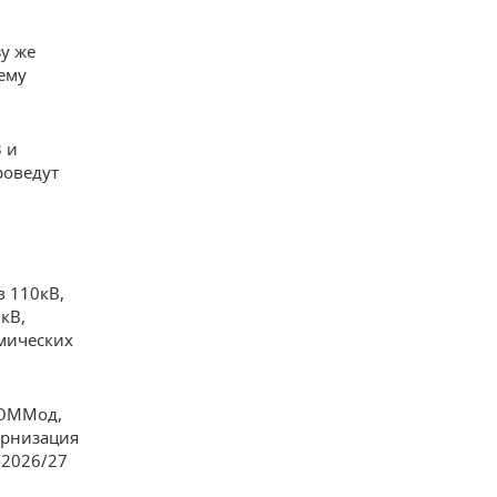
у же
ему
3 и
роведут
 110кВ,
кВ,
мических
КОММод,
ернизация
-2026/27