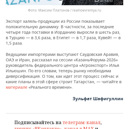
Максим Платонов / realnoevremya.ru
Экспорт халяль-продукции из России показывает
положительную динамику. В частности, за последние
четыре года поставки в Иорданию выросли в шесть раз,
в Турцию — в 3,6 раза, в Египет — в 1,7 раза, Кувейт — в
1,5 раза.
Ведущими импортерами выступают Саудовская Аравия,
ОАЭ и Иран, рассказал на сессии «КазаньФорума-2026»
руководитель федерального центра «Агроэкспорт» Илья
Ильюшин. По его словам, теперь рынку необходима
диверсификация. О том, как идет этот процесс сейчас и
какие планы в этой сфере строит Татарстан, — читайте в
материале
«Реального времени».
Зульфат Шафигуллин
Подписывайтесь на
телеграм-канал
,
группу «ВКонтакте»
,
канал в MAX
и