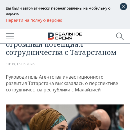
Вы были автоматически перенаправлены на мобильную
версию.
Перейти на полную версию
РЕГИОНЫ
ПРОМЫШЛЕННОСТЬ
Талия Минуллина: у Малайзии
БАШКОРТОСТАН
НОВОСТИ
огромный потенциал
ТАТАРСТАН
АНАЛИТИКА
сотрудничества с Татарстаном
УДМУРТИЯ
НОВОСТИ АНАЛИТИКИ
ЭКОНОМИКА
19:08, 15.05.2026
ДЕКЛАРАЦИИ О ДОХОДАХ
НОВОСТИ ЭКОНОМИКИ
ПРОМЫШЛЕННОСТЬ
Руководитель Агентства инвестиционного
развития Татарстана высказалась о перспективе
КОРОЛИ ГОСЗАКАЗА ПФО
ФИНАНСЫ
НОВОСТИ
НЕДВИЖИМОСТЬ
сотрудничества республики с Малайзией
ПРОМЫШЛЕННОСТИ
ВУЗЫ ТАТАРСТАНА
БАНКИ
НОВОСТИ НЕДВИЖИМОСТИ
АВТО
АГРОПРОМ
КОМУ ПРИНАДЛЕЖАТ
БЮДЖЕТ
НОВОСТИ АВТО
БИЗНЕС
ТОРГОВЫЕ ЦЕНТРЫ
МАШИНОСТРОЕНИЕ
ТАТАРСТАНА
ИНВЕСТИЦИИ
НОВОСТИ БИЗНЕСА
ТЕХНОЛОГИИ