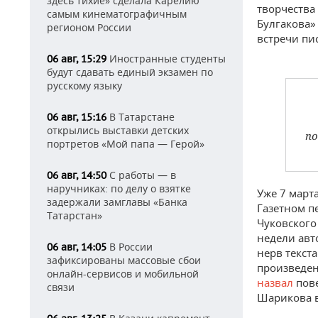
здесь тихие» сделала Карелию
творчества
самым кинематографичным
Булгакова»
регионом России
встречи пи
Иностранные студенты
06 авг, 15:29
будут сдавать единый экзамен по
русскому языку
В Татарстане
06 авг, 15:16
открылись выставки детских
по
портретов «Мой папа — Герой»
С работы — в
06 авг, 14:50
наручниках: по делу о взятке
Уже 7 март
задержали замглавы «Банка
Газетном п
Татарстан»
Чуковского
недели авт
В России
06 авг, 14:05
нерв текст
зафиксированы массовые сбои
произведен
онлайн-сервисов и мобильной
назвал
пове
связи
Шарикова в