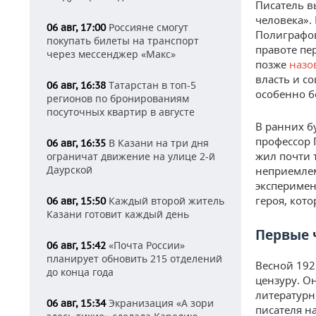
Писатель в
человека».
Россияне смогут
06 авг, 17:00
Полиграфов
покупать билеты на транспорт
правоте пе
через мессенджер «Макс»
позже
назо
власть и с
Татарстан в топ-5
06 авг, 16:38
особенно б
регионов по бронированиям
посуточных квартир в августе
В ранних б
профессор 
В Казани на три дня
06 авг, 16:35
жил почти 
ограничат движение на улице 2-й
Даурской
неприемле
эксперимен
героя, кот
Каждый второй житель
06 авг, 15:50
Казани готовит каждый день
Первые 
«Почта России»
06 авг, 15:42
планирует обновить 215 отделений
Весной 192
до конца года
цензуру. О
литературн
Экранизация «А зори
06 авг, 15:34
писателя н