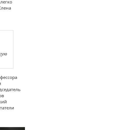
 легко
Елена
кую
офессора
и
дседатель
ов
кий
татели