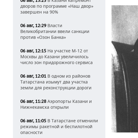
В Казани капремонт
06 авг, 13:25
дворов по программе «Наш двор»
завершен на 90%
Власти
06 авг, 12:29
Великобритании ввели санкции
против «Озон Банка»
На участке М-12 от
06 авг, 12:15
Москвы до Казани увеличилось
число зон придорожного сервиса
В одном из районов
06 авг, 12:01
Татарстана изымут два участка
земли для реконструкции дороги
Аэропорты Казани и
06 авг, 11:28
Нижнекамска открыли
В Татарстане отменили
06 авг, 11:05
режимы ракетной и беспилотной
опасности