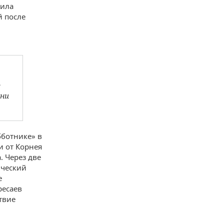
аила
й после
у
ени
бботнике» в
и от Корнея
. Через две
ический
е
ресаев
твие