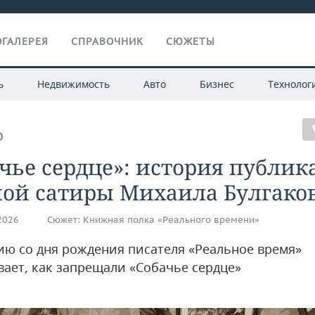
ГАЛЕРЕЯ
СПРАВОЧНИК
СЮЖЕТЫ
ь
Недвижимость
Авто
Бизнес
Технолог
О
чье сердце»: история публи
ной сатиры Михаила Булгако
.2026
Сюжет:
Книжная полка «Реального времени»
тию со дня рождения писателя «Реальное время»
вает, как запрещали «Собачье сердце»