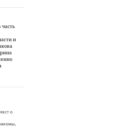
 часть
ласти и
акова
ерина
менно
и
екст о
омкомы,