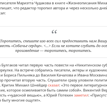
 писателя Мариэтта Чудакова в книге «Жизнеописания Мих
 пишет, что редактор торопил автора и через несколько дне
сал:
Торопитесь, спешите изо всех сил предоставить нам Ваш
весть «Собачье сердце». <…> Если не хотите сгубить до ос
произведение — торопитесь, торопитесь.
а Булгаков читал первую часть повести на «Никитинском су
ереулке. На встрече собрались писатели, актеры и художник
 и Бориса Пильняка до Василия Качалова и Ивана Москвина
ор прочитал вторую часть. Слушатели сразу уловили полит
а. Критик Михаил Шнейдер
сказал
: «Это первое литературно
ие, которое осмеливается быть самим собой». Викентий Ве
сть «чудесной вещью», а Юрий Потехин
заметил
: «Присутс
 быту многие ощутят».