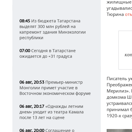
жилищные к
угадывалис
Тюрина
отм
Из бюджета Татарстана
08:45
выделят 300 млн рублей на
капремонт здания Минэкологии
республики
Сегодня в Татарстане
07:00
ко
ожидается до +31 градуса
Писатель у
Премьер-министр
06 авг, 20:53
Преображен
Монголии примет участие в
Мерилиз». 
Восточном экономическом форуме
домкома Шв
устраивалс
«Однажды летним
06 авг, 20:17
принимал б
днем» уходит из театра Камала
1920-х сраз
после 13 лет на сцене
Соглашение о
06 авг, 20:00