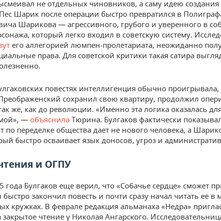
ысмеивал не отдельных чиновников, а саму идею создания
 Пес Шарик после операции быстро превратился в Полиграф
ича Шарикова — агрессивного, грубого и уверенного в со
рсонажа, который легко входил в советскую систему. Иссле
вут
его аллегорией люмпен-пролетариата, неожиданно пол
оциальные права. Для советской критики такая сатира выгля
олезненно.
улгаковских повестях интеллигенция обычно проигрывала, 
Преображенский сохранил свою квартиру, продолжил опер
так же, как до революции. «Именно эта логика оказалась дл
мой», —
объяснила
Тюрина. Булгаков фактически показывал
т по переделке общества дает не нового человека, а Шарик
орый быстро осваивает язык доносов, угроз и администрати
чтения и ОГПУ
5 года Булгаков еще верил, что «Собачье сердце» сможет п
н быстро закончил повесть и почти сразу начал читать ее в 
ых кружках. В феврале редакция альманаха «Недра» пригла
а закрытое чтение у Николая Ангарского. Исследовательниц