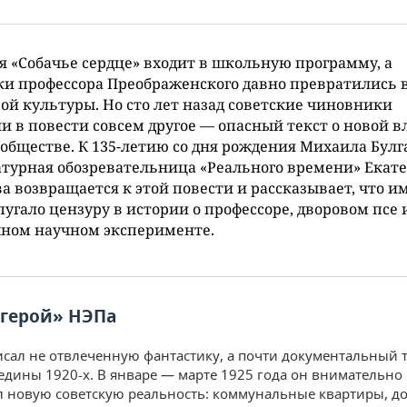
я «Собачье сердце» входит в школьную программу, а
и профессора Преображенского давно превратились в
ой культуры. Но сто лет назад советские чиновники
и в повести совсем другое — опасный текст о новой в
обществе. К 135-летию со дня рождения Михаила Булг
турная обозревательница «Реального времени» Екат
а возвращается к этой повести и рассказывает, что и
пугало цензуру в истории о профессоре, дворовом псе 
чном научном эксперименте.
герой» НЭПа
исал не отвлеченную фантастику, а почти документальный т
едины 1920-х. В январе — марте 1925 года он внимательно
 новую советскую реальность: коммунальные квартиры, д