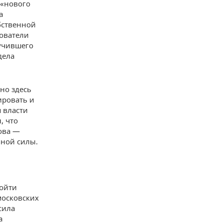
 «нового
а
бственной
дователи
учившего
дела
но здесь
ировать и
я власти
, что
ова —
вной силы.
ройти
московских
сила
а