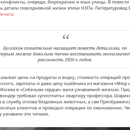
онфликты, очереди, бюрократию и язык улицы. В повести
ь детали повседневной жизни эпохи НЭПа. Литературовед 
ечала
:
Булгаков сознательно насыщает повесть деталями, по
торым можно довольно точно восстановить экономичес
реальность 1920-х годов.
казывал цены на продукты и водку, стоимость операций пр
ского, зарплаты и даже цену ошейника из магазина «Мюр 
Москва в «Собачьем сердце» жила узнаваемой жизнью. Пре
ондер требовал «уплотнить» квартиру профессора, Шарик
я в службу отлова бездомных животных, а сам Преображенс
огатых клиентов и проводил операции по омоложению. Чи
у узнавали эти типажи.