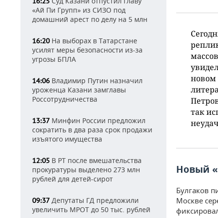
Суд Казани отпустил главу
16:25
«Ай Пи Групп» из СИЗО под
домашний арест по делу на 5 млн
Сегодн
На выборах в Татарстане
16:20
реплик
усилят меры безопасности из-за
массов
угрозы БПЛА
увидел
новом 
Владимир Путин назначил
14:06
литера
уроженца Казани замглавы
Россотрудничества
Петров
так ис
Минфин России предложил
13:37
неуда
сократить в два раза срок продажи
изъятого имущества
В РТ после вмешательства
12:05
Новый «
прокуратуры выделено 273 млн
рублей для детей-сирот
Булгаков п
Москве сер
Депутаты ГД предложили
09:37
увеличить МРОТ до 50 тыс. рублей
фиксировал