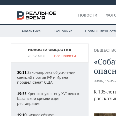
НОВОСТИ
ФОТО
Аналитика
Экономика
Промышленност
НОВОСТИ ОБЩЕСТВА
ОБЩЕСТВ
Все новости
20:52 МСК
«Соба
опас
Законопроект об усилении
20:11
санкций против РФ и Ирана
00:06, 15.05
прошел Сенат США
К 135-ле
Крепостную стену XVI века в
19:55
рассказы
Казанском кремле ждет
реставрация
Бизнес обяжут
19:10