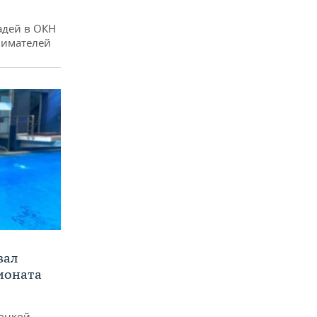
адей в ОКН
нимателей
вал
ионата
онкой,