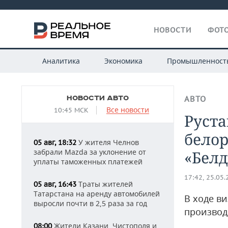
НОВОСТИ
ФОТО
Аналитика
Экономика
Промышленност
НОВОСТИ АВТО
АВТО
Все новости
10:45 МСК
Руст
белор
У жителя Челнов
05 авг, 18:32
забрали Mazda за уклонение от
«Бел
уплаты таможенных платежей
17:42, 25.05
Траты жителей
05 авг, 16:43
Татарстана на аренду автомобилей
В ходе в
выросли почти в 2,5 раза за год
производ
Жители Казани, Чистополя и
08:00