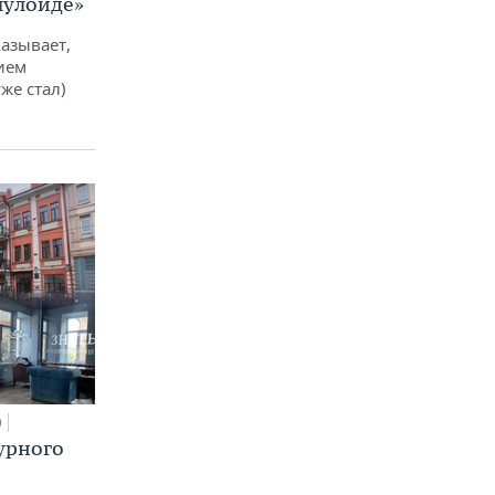
лулоиде»
азывает,
ием
же стал)
0
урного