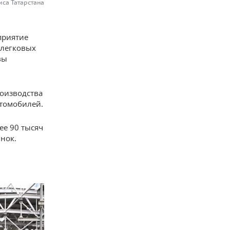
иса Татарстана
приятие
 легковых
вы
роизводства
втомобилей.
ее 90 тысяч
нок.