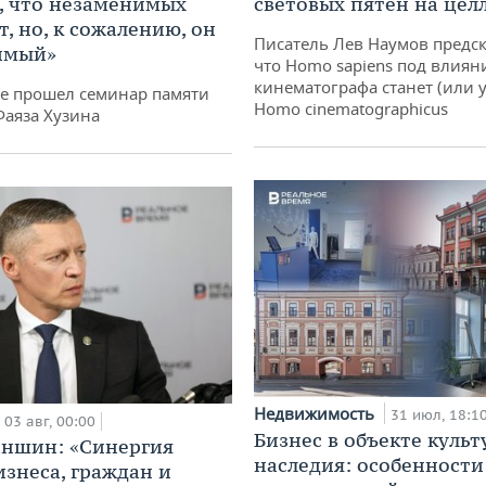
, что незаменимых
световых пятен на цел
, но, к сожалению, он
Писатель Лев Наумов предск
имый»
что Homo sapiens под влиян
кинематографа станет (или у
не прошел семинар памяти
Homo cinematographicus
Фаяза Хузина
Недвижимость
31 июл, 18:1
03 авг, 00:00
Бизнес в объекте культ
аншин: «Синергия
наследия: особенности
изнеса, граждан и