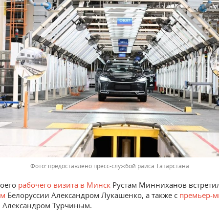
предоставлено пресс-службой раиса Татарстана
воего
рабочего визита в Минск
Рустам Минниханов встретил
ом
Белоруссии Александром Лукашенко, а также с
премьер-м
 Александром Турчиным.