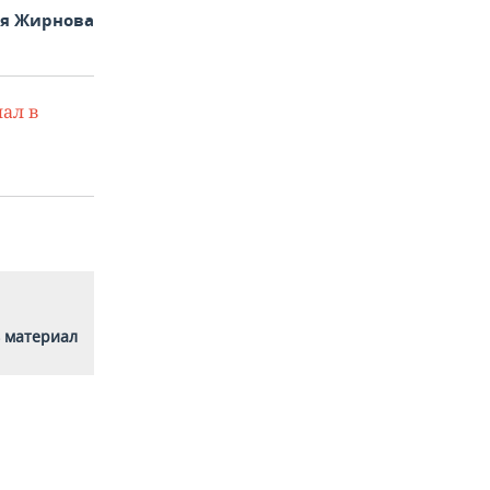
ья Жирнова
ал в
 материал