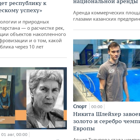
национальной аренды
дет республику к
ескому успеху»
Аренда коммерческих площ
глазами казанских предпри
кологии и природных
тарстана — о расчистке рек,
ции объектов накопленного
ифровизации и о том, какой
блика через 10 лет
Спорт
00:00
Никита Шлейхер завое
золото и серебро чемп
Европы
01 авг, 00:00
Агния Тулупова стала чемпи