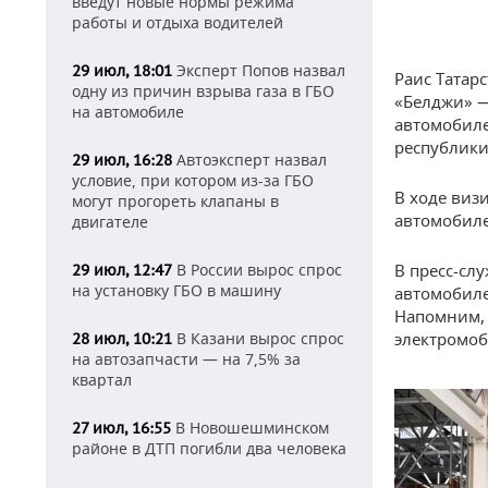
введут новые нормы режима
работы и отдыха водителей
Эксперт Попов назвал
29 июл, 18:01
Раис Татар
одну из причин взрыва газа в ГБО
«Белджи» —
на автомобиле
автомобиле
республики
Автоэксперт назвал
29 июл, 16:28
условие, при котором из-за ГБО
В ходе виз
могут прогореть клапаны в
автомобиле
двигателе
В пресс-сл
В России вырос спрос
29 июл, 12:47
на установку ГБО в машину
автомобиле
Напомним, 
электромоб
В Казани вырос спрос
28 июл, 10:21
на автозапчасти — на 7,5% за
квартал
В Новошешминском
27 июл, 16:55
районе в ДТП погибли два человека