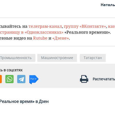
Натал
сывайтесь на
телеграм-канал
,
группу «ВКонтакте»
,
кан
страницу в «Одноклассниках»
«Реального времени».
евные видео на
Rutube
и
«Дзене»
.
Промышленность
Машиностроение
Татарстан
ь в соцсетях
Распечатать
Реальное время» в Дзен