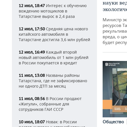
науки ве
Интерес к обучению
12 июл, 18:47
экологич
вождению мотоциклов в
Татарстане вырос в 2,4 раза
Министр э
ресурсов Та
Средняя цена нового
12 июл, 17:50
рекультива
китайского автомобиля в
вреда, о ц
Татарстане достигла 3,6 млн рублей
будет респу
Каждый второй
12 июл, 16:49
новый автомобиль от 1 млн рублей
в России покупается в кредит
Названы районы
11 июл, 13:08
Татарстана, где не зафиксировано
ни одного ДТП за месяц
В России продают
11 июл, 08:56
«Жигули», собранные для
сотрудников ГАИ СССР
Общество
Новак: в России
10 июл, 18:07