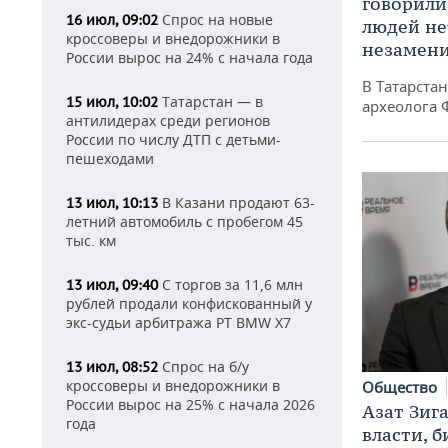
говорили
Спрос на новые
16 июл, 09:02
людей нет
кроссоверы и внедорожники в
незамен
России вырос на 24% с начала года
В Татарста
Татарстан — в
15 июл, 10:02
археолога 
антилидерах среди регионов
России по числу ДТП с детьми-
пешеходами
В Казани продают 63-
13 июл, 10:13
летний автомобиль с пробегом 45
тыс. км
С торгов за 11,6 млн
13 июл, 09:40
рублей продали конфискованный у
экс-судьи арбитража РТ BMW X7
Спрос на б/у
13 июл, 08:52
кроссоверы и внедорожники в
Общество
России вырос на 25% с начала 2026
Азат Зиг
года
власти, б