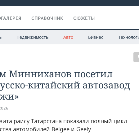
ГАЛЕРЕЯ
СПРАВОЧНИК
СЮЖЕТЫ
ь
Недвижимость
Авто
Бизнес
Технолог
ам Минниханов посетил
усско-китайский автозавод
джи»
.2026
изита раису Татарстана показали полный цикл
ства автомобилей Belgee и Geely