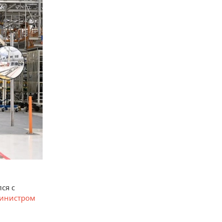
ся с
инистром