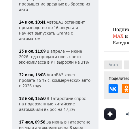
превышение вредных выбросов из
авто
АвтоВАЗ остановит
24 июл, 10:41
производство по 16 августа и
Подпи
начнет выпускать Granta с
MAX
и
автоматом
Ежедн
В апреле — июне
23 июл, 11:09
2026 года продажи новых авто
экономкласса в РТ выросли на 31%
Авто
АвтоВАЗ хочет
22 июл, 16:08
Поделитес
продать 15 тыс. коммерческих авто
в 2026 году
В Татарстане спрос
18 июл, 15:50
на подержанные китайские
автомобили вырос на 17,2%
«
За июнь в Татарстане
17 июл, 09:58
выдали автокредитов на 8 млрд