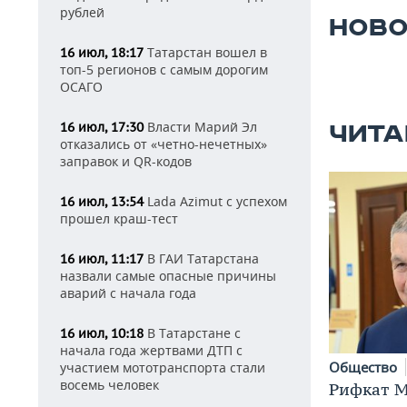
рублей
НОВО
Татарстан вошел в
16 июл, 18:17
топ-5 регионов с самым дорогим
ОСАГО
Власти Марий Эл
16 июл, 17:30
ЧИТА
отказались от «четно-нечетных»
заправок и QR-кодов
Lada Azimut с успехом
16 июл, 13:54
прошел краш-тест
В ГАИ Татарстана
16 июл, 11:17
назвали самые опасные причины
аварий с начала года
В Татарстане с
16 июл, 10:18
начала года жертвами ДТП с
Общество
участием мототранспорта стали
восемь человек
Рифкат М