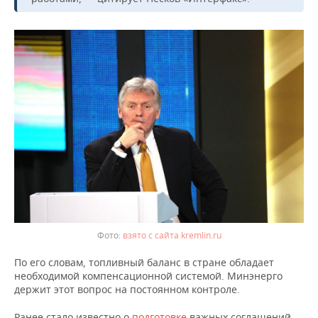
ВОДНЫЕ ВИДЫ СПОРТА
ОБРАЗОВАНИЕ
ХОККЕЙ С МЯЧОМ
ПРОИСШЕСТВИЯ
взято с сайта kremlin.ru
По его словам, топливный баланс в стране обладает
необходимой компенсационной системой. Минэнерго
держит этот вопрос на постоянном контроле.
Ранее стало известно о
подготовке
важных соглашений