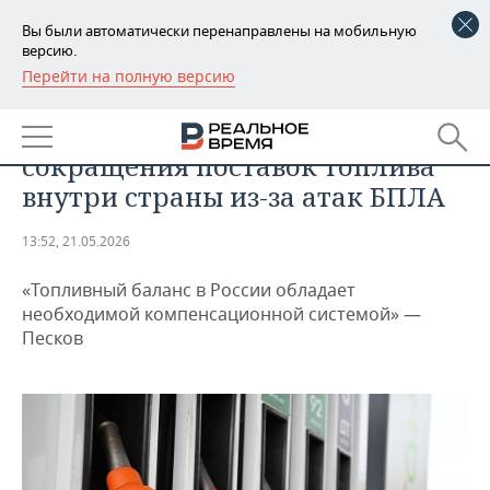
Вы были автоматически перенаправлены на мобильную
версию.
Перейти на полную версию
РЕГИОНЫ
ПРОМЫШЛЕННОСТЬ
В Кремле исключили риск
БАШКОРТОСТАН
НОВОСТИ
сокращения поставок топлива
ТАТАРСТАН
АНАЛИТИКА
внутри страны из-за атак БПЛА
УДМУРТИЯ
НОВОСТИ АНАЛИТИКИ
ЭКОНОМИКА
13:52, 21.05.2026
ДЕКЛАРАЦИИ О ДОХОДАХ
НОВОСТИ ЭКОНОМИКИ
ПРОМЫШЛЕННОСТЬ
«Топливный баланс в России обладает
необходимой компенсационной системой» —
КОРОЛИ ГОСЗАКАЗА ПФО
ФИНАНСЫ
НОВОСТИ
НЕДВИЖИМОСТЬ
Песков
ПРОМЫШЛЕННОСТИ
ВУЗЫ ТАТАРСТАНА
БАНКИ
НОВОСТИ НЕДВИЖИМОСТИ
АВТО
АГРОПРОМ
КОМУ ПРИНАДЛЕЖАТ
БЮДЖЕТ
НОВОСТИ АВТО
БИЗНЕС
ТОРГОВЫЕ ЦЕНТРЫ
МАШИНОСТРОЕНИЕ
ТАТАРСТАНА
ИНВЕСТИЦИИ
НОВОСТИ БИЗНЕСА
ТЕХНОЛОГИИ