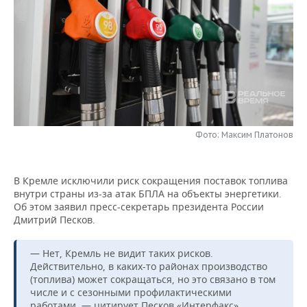
НЕФТЕХИМИЯ
РОЗНИЧНАЯ ТОРГОВЛЯ
НОВОСТИ ТЕХНОЛОГИЙ
МЕРОПРИЯТИЯ
НЕФТЬ
ТРАНСПОРТ
IT
НОВОСТИ МЕРОПРИЯТИЙ
СПОРТ
ОПК
УСЛУГИ
МЕДИА
ВЫЕЗДНАЯ РЕДАКЦИЯ
НОВОСТИ СПОРТА
ОБЩЕСТВО
ЭНЕРГЕТИКА
ТЕЛЕКОММУНИКАЦИИ
БИЗНЕС-БРАНЧИ
ФУТБОЛ
НОВОСТИ ОБЩЕСТВА
ФОТОГАЛЕРЕЯ
Фото: Максим Платонов
ONLINE-КОНФЕРЕНЦИИ
ХОККЕЙ
ВЛАСТЬ
СЮЖЕТЫ
В Кремле исключили риск сокращения поставок топлива
ОТКРЫТАЯ ЛЕКЦИЯ
БАСКЕТБОЛ
ИНФРАСТРУКТУРА
СПРАВОЧНИК
внутри страны из-за атак БПЛА на объекты энергетики.
Об этом заявил пресс-секретарь президента России
ВОЛЕЙБОЛ
ИСТОРИЯ
СПИСОК ПЕРСОН
ПОЛНАЯ ВЕРСИЯ
Дмитрий Песков.
КИБЕРСПОРТ
КУЛЬТУРА
СПИСОК КОМПАНИЙ
— Нет, Кремль не видит таких рисков.
Действительно, в каких-то районах производство
ФИГУРНОЕ КАТАНИЕ
МЕДИЦИНА
(топлива) может сокращаться, но это связано в том
числе и с сезонными профилактическими
работами, — цитирует Песков «Интерфакс».