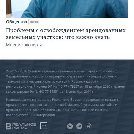
Общество
00:00
Проблемы с освобождением арендованных
земельных участков: что важно знать
Мнение эксперта
© 2015 - 2026 Сетевое издание «Реальное время» Зарегистрировано
Федеральной службой по надзору в сфере связи, информационных
технологий и массовых коммуникаций (Роскомнадзор) –
регистрационный номер ЭЛ № ФС 77 - 79627 от 18 декабря 2020 г. (ранее
свидетельство Эл № ФС 77-59331 от 18 сентября 2014 г.)
Использование материалов Реального Времени разрешено только с
предварительного согласия правообладателей, упоминание сайта и
прямая гиперссылка обязательны при частичном или полном
воспроизведении материалов.
18+