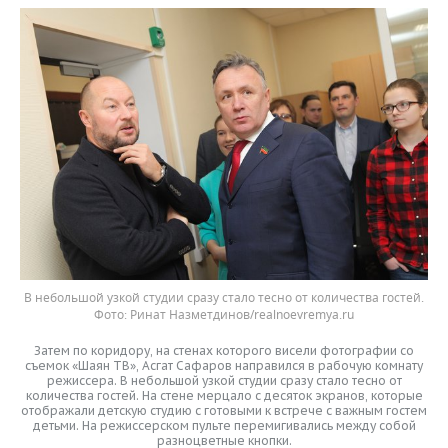
В небольшой узкой студии сразу стало тесно от количества гостей.
Фото: Ринат Назметдинов/realnoevremya.ru
Затем по коридору, на стенах которого висели фотографии со
съемок «Шаян ТВ», Асгат Сафаров направился в рабочую комнату
режиссера. В небольшой узкой студии сразу стало тесно от
количества гостей. На стене мерцало с десяток экранов, которые
отображали детскую студию с готовыми к встрече с важным гостем
детьми. На режиссерском пульте перемигивались между собой
разноцветные кнопки.