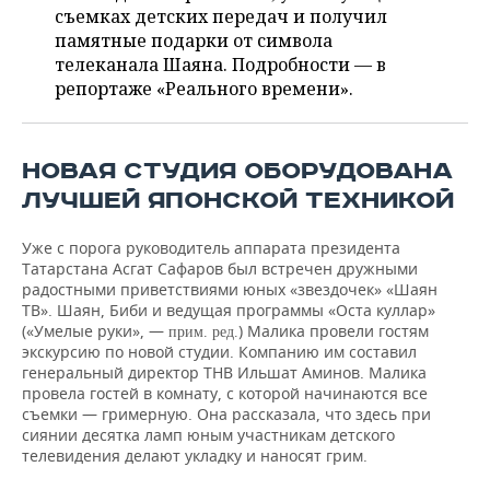
ВОДНЫЕ ВИДЫ СПОРТА
ОБРАЗОВАНИЕ
съемках детских передач и получил
памятные подарки от символа
ХОККЕЙ С МЯЧОМ
ПРОИСШЕСТВИЯ
телеканала Шаяна. Подробности — в
репортаже «Реального времени».
НОВАЯ СТУДИЯ ОБОРУДОВАНА
ЛУЧШЕЙ ЯПОНСКОЙ ТЕХНИКОЙ
Уже с порога руководитель аппарата президента
Татарстана Асгат Сафаров был встречен дружными
радостными приветствиями юных «звездочек» «Шаян
ТВ». Шаян, Биби и ведущая программы «Оста куллар»
(«Умелые руки», —
) Малика провели гостям
прим. ред.
экскурсию по новой студии. Компанию им составил
генеральный директор ТНВ Ильшат Аминов. Малика
провела гостей в комнату, с которой начинаются все
съемки — гримерную. Она рассказала, что здесь при
сиянии десятка ламп юным участникам детского
телевидения делают укладку и наносят грим.