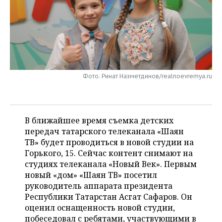
НЕФТЕХИМИЯ
РОЗНИЧНАЯ ТОРГОВЛЯ
НОВОСТИ ТЕХНОЛОГИЙ
МЕРОПРИЯТИЯ
НЕФТЬ
ТРАНСПОРТ
IT
НОВОСТИ МЕРОПРИЯТИЙ
СПОРТ
ОПК
УСЛУГИ
МЕДИА
ВЫЕЗДНАЯ РЕДАКЦИЯ
НОВОСТИ СПОРТА
ОБЩЕСТВО
ЭНЕРГЕТИКА
Фото: Ринат Назметдинов/realnoevremya.ru
ТЕЛЕКОММУНИКАЦИИ
БИЗНЕС-БРАНЧИ
ФУТБОЛ
НОВОСТИ ОБЩЕСТВА
ФОТОГАЛЕРЕЯ
ONLINE-КОНФЕРЕНЦИИ
ХОККЕЙ
ВЛАСТЬ
СЮЖЕТЫ
В ближайшее время съемка детских
передач татарского телеканала «Шаян
ОТКРЫТАЯ ЛЕКЦИЯ
БАСКЕТБОЛ
ИНФРАСТРУКТУРА
СПРАВОЧНИК
ТВ» будет проводиться в новой студии на
Горького, 15. Сейчас контент снимают на
ВОЛЕЙБОЛ
ИСТОРИЯ
СПИСОК ПЕРСОН
ПОЛНАЯ ВЕРСИЯ
студиях телеканала «Новый Век». Первым
новый «дом» «Шаян ТВ» посетил
КИБЕРСПОРТ
КУЛЬТУРА
СПИСОК КОМПАНИЙ
руководитель аппарата президента
Республики Татарстан Асгат Сафаров. Он
ФИГУРНОЕ КАТАНИЕ
МЕДИЦИНА
оценил оснащенность новой студии,
побеседовал с ребятами, участвующими в