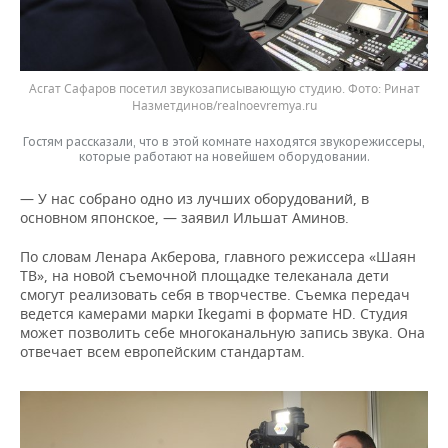
Асгат Сафаров посетил звукозаписывающую студию. Фото: Ринат
Назметдинов/realnoevremya.ru
Гостям рассказали, что в этой комнате находятся звукорежиссеры,
которые работают на новейшем оборудовании.
— У нас собрано одно из лучших оборудований, в
основном японское, — заявил Ильшат Аминов.
По словам Ленара Акберова, главного режиссера «Шаян
ТВ», на новой съемочной площадке телеканала дети
смогут реализовать себя в творчестве. Съемка передач
ведется камерами марки Ikegami в формате HD. Студия
может позволить себе многоканальную запись звука. Она
отвечает всем европейским стандартам.