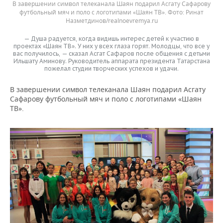
В завершении символ телеканала Шаян подарил Асгату Сафарову
футбольный мяч и поло с логотипами «Шаян ТВ». Фото: Ринат
Назметдинов/realnoevremya.ru
— Душа радуется, когда видишь интерес детей к участию в
проектах «Шаян ТВ». У них у всех глаза горят. Молодцы, что все у
вас получилось, — сказал Асгат Сафаров после общения с детьми
Ильшату Аминову. Руководитель аппарата президента Татарстана
пожелал студии творческих успехов и удачи.
В завершении символ телеканала Шаян подарил Асгату
Сафарову футбольный мяч и поло с логотипами «Шаян
ТВ».