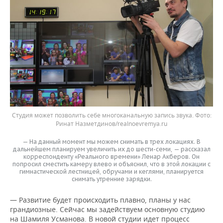
Студия может позволить себе многоканальную запись звука. Фото:
Ринат Назметдинов/realnoevremya.ru
— На данный момент мы можем снимать в трех локациях. В
дальнейшем планируем увеличить их до шести-семи, — рассказал
корреспонденту «Реального времени» Ленар Акберов. Он
попросил сместить камеру влево и объяснил, что в этой локации с
гимнастической лестницей, обручами и кеглями, планируется
снимать утренние зарядки.
— Развитие будет происходить плавно, планы у нас
грандиозные. Сейчас мы задействуем основную студию
на Шамиля Усманова. В новой студии идет процесс