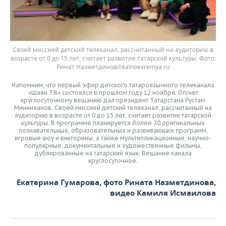
Своей миссией детский телеканал, рассчитанный на аудиторию в
возрасте от 0 до 15 лет, считает развитие татарской культуры. Фото:
Ринат Назметдинов/realnoevremya.ru
Напомним, что первый эфир детского татароязычного телеканала
«Шаян ТВ» состоялся в прошлом году 12 ноября. Отсчет
круглосуточному вещанию дал президент Татарстана Рустам
Минниханов. Своей миссией детский телеканал, рассчитанный на
аудиторию в возрасте от 0 до 15 лет, считает развитие татарской
культуры. В программе планируется более 20 оригинальных
познавательных, образовательных и развивающих программ,
игровые шоу и викторины, а также мультипликационные, научно-
популярные, документальные и художественные фильмы,
дублированные на татарский язык. Вещание канала
круглосуточное.
Екатерина Гумарова, фото Рината Назметдинова,
видео Камиля Исмаилова