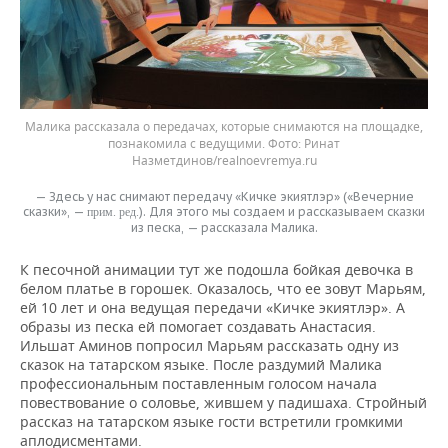
Малика рассказала о передачах, которые снимаются на площадке,
познакомила с ведущими. Фото: Ринат
Назметдинов/realnoevremya.ru
— Здесь у нас снимают передачу «Кичке экиятлэр» («Вечерние
сказки», —
). Для этого мы создаем и рассказываем сказки
прим. ред.
из песка, — рассказала Малика.
К песочной анимации тут же подошла бойкая девочка в
белом платье в горошек. Оказалось, что ее зовут Марьям,
ей 10 лет и она ведущая передачи «Кичке экиятлэр». А
образы из песка ей помогает создавать Анастасия.
Ильшат Аминов попросил Марьям рассказать одну из
сказок на татарском языке. После раздумий Малика
профессиональным поставленным голосом начала
повествование о соловье, жившем у падишаха. Стройный
рассказ на татарском языке гости встретили громкими
аплодисментами.