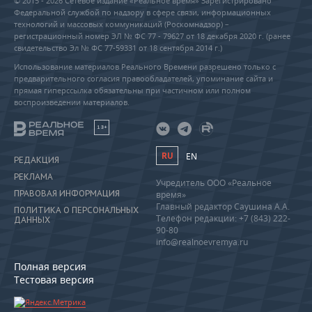
© 2015 - 2026 Сетевое издание «Реальное время» Зарегистрировано
Федеральной службой по надзору в сфере связи, информационных
технологий и массовых коммуникаций (Роскомнадзор) –
регистрационный номер ЭЛ № ФС 77 - 79627 от 18 декабря 2020 г. (ранее
свидетельство Эл № ФС 77-59331 от 18 сентября 2014 г.)
Использование материалов Реального Времени разрешено только с
предварительного согласия правообладателей, упоминание сайта и
прямая гиперссылка обязательны при частичном или полном
воспроизведении материалов.
18+
RU
EN
РЕДАКЦИЯ
РЕКЛАМА
Учредитель ООО «Реальное
ПРАВОВАЯ ИНФОРМАЦИЯ
время»
Главный редактор Саушина А.А.
ПОЛИТИКА О ПЕРСОНАЛЬНЫХ
Телефон редакции: +7 (843) 222-
ДАННЫХ
90-80
info@realnoevremya.ru
Полная версия
Тестовая версия