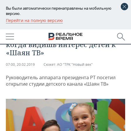
Вы были автоматически перенаправлены на мобильную
версию.
Перейти на полную версию
РЕГИОНЫ
ОБЩЕСТВО
Асгат Сафаров: «Душа радуется,
БАШКОРТОСТАН
НОВОСТИ
когда видишь интерес детей к
ТАТАРСТАН
АНАЛИТИКА
«Шаян ТВ»
УДМУРТИЯ
НОВОСТИ АНАЛИТИКИ
ЭКОНОМИКА
07:00, 20.02.2019
Сюжет:
АО "ТРК "Новый век"
ДЕКЛАРАЦИИ О ДОХОДАХ
НОВОСТИ ЭКОНОМИКИ
ПРОМЫШЛЕННОСТЬ
Руководитель аппарата президента РТ посетил
открытие студии детского канала «Шаян ТВ»
КОРОЛИ ГОСЗАКАЗА ПФО
ФИНАНСЫ
НОВОСТИ
НЕДВИЖИМОСТЬ
ПРОМЫШЛЕННОСТИ
ВУЗЫ ТАТАРСТАНА
БАНКИ
НОВОСТИ НЕДВИЖИМОСТИ
АВТО
АГРОПРОМ
КОМУ ПРИНАДЛЕЖАТ
БЮДЖЕТ
НОВОСТИ АВТО
БИЗНЕС
ТОРГОВЫЕ ЦЕНТРЫ
МАШИНОСТРОЕНИЕ
ТАТАРСТАНА
ИНВЕСТИЦИИ
НОВОСТИ БИЗНЕСА
ТЕХНОЛОГИИ