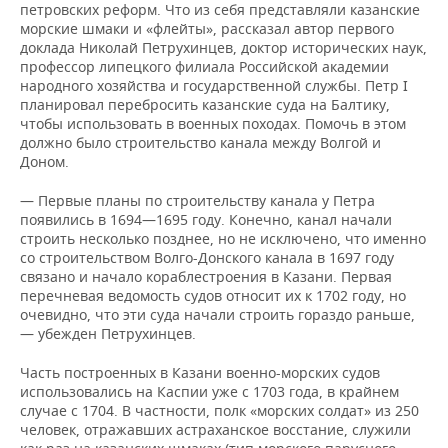
петровских реформ. Что из себя представляли казанские
морские шмаки и «флейты», рассказал автор первого
доклада Николай Петрухинцев, доктор исторических наук,
профессор липецкого филиала Российской академии
народного хозяйства и государственной службы. Петр I
планировал перебросить казанские суда на Балтику,
чтобы использовать в военных походах. Помочь в этом
должно было строительство канала между Волгой и
Доном.
— Первые планы по строительству канала у Петра
появились в 1694—1695 году. Конечно, канал начали
строить несколько позднее, но не исключено, что именно
со строительством Волго-Донского канала в 1697 году
связано и начало кораблестроения в Казани. Первая
перечневая ведомость судов относит их к 1702 году, но
очевидно, что эти суда начали строить гораздо раньше,
— убежден Петрухинцев.
Часть построенных в Казани военно-морских судов
использовались на Каспии уже с 1703 года, в крайнем
случае с 1704. В частности, полк «морских солдат» из 250
человек, отражавших астраханское восстание, служили