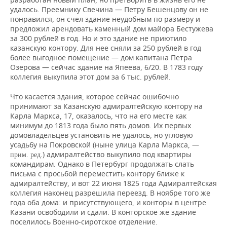
удалось. Преемнику Свечина — Петру Бешенцову он не
понравился, он счел здание неудобным по размеру и
предложил арендовать каменный дом майора Бестужева
за 300 рублей в год. Но и это здание не приютило
казанскую контору. Для нее сняли за 250 рублей в год
более выгодное помещение — дом капитана Петра
Озерова — сейчас здание на Япеева, 6/20. В 1783 году
коллегия выкупила этот дом за 6 тыс. рублей.
Что касается здания, которое сейчас ошибочно
принимают за Казанскую адмиралтейскую контору на
Карла Маркса, 17, оказалось, что на его месте как
минимум до 1813 года было пять домов. Их первых
домовладельцев установить не удалось, но угловую
усадьбу на Покровской (ныне улица Карла Маркса, —
) адмиралтейство выкупило под квартиры
прим. ред.
командирам. Однако в Петербург продолжать слать
письма с просьбой переместить контору ближе к
адмиралтейству, и вот 22 июня 1825 года Адмиралтейская
коллегия наконец разрешила переезд. В ноябре того же
года оба дома: и присутствующего, и конторы в центре
Казани освободили и сдали. В конторское же здание
поселилось Военно-сиротское отделение.