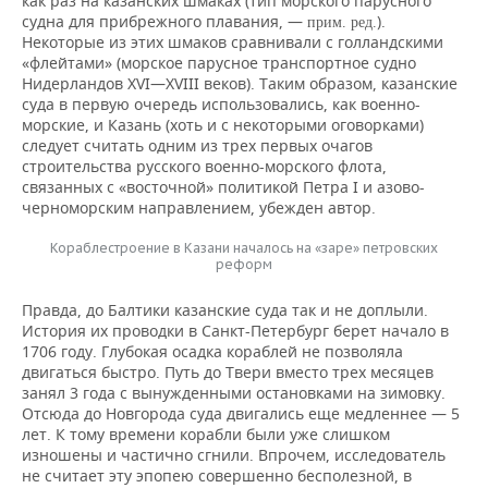
как раз на казанских шмаках (тип морского парусного
судна для прибрежного плавания, —
).
прим. ред.
Некоторые из этих шмаков сравнивали с голландскими
«флейтами» (морское парусное транспортное судно
Нидерландов XVI—XVIII веков). Таким образом, казанские
суда в первую очередь использовались, как военно-
морские, и Казань (хоть и с некоторыми оговорками)
следует считать одним из трех первых очагов
строительства русского военно-морского флота,
связанных с «восточной» политикой Петра I и азово-
черноморским направлением, убежден автор.
Кораблестроение в Казани началось на «заре» петровских
реформ
Правда, до Балтики казанские суда так и не доплыли.
История их проводки в Санкт-Петербург берет начало в
1706 году. Глубокая осадка кораблей не позволяла
двигаться быстро. Путь до Твери вместо трех месяцев
занял 3 года с вынужденными остановками на зимовку.
Отсюда до Новгорода суда двигались еще медленнее — 5
лет. К тому времени корабли были уже слишком
изношены и частично сгнили. Впрочем, исследователь
не считает эту эпопею совершенно бесполезной, в