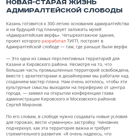
ВОДНЫЕ ВИДЫ СПОРТА
ОБРАЗОВАНИЕ
НОВАЯ-СТАРАЯ ЖИЗНЬ
АДМИРАЛТЕЙСКОЙ СЛОБОДЫ
ХОККЕЙ С МЯЧОМ
ПРОИСШЕСТВИЯ
Казань готовится к 300-летию основания адмиралтейства
и на будущий год планирует заложить музей
«Адмиралтейская верфь». Четырехэтажное здание,
проект которого
разработал
ТИГП, построят в
Адмиралтейской слободе — там, где раньше были верфи.
— Это одна из самых перспективных территорий для
Казани и Кировского района. Несмотря на то, что
большая часть промышленных территорий освобождена,
вместе с архитекторами и дизайнерами мы работали над
созданием мастер-плана. Нам очень хотелось, чтобы эти
культурные смыслы выходили на периферию от центра
города, — заявил на открытии конференции глава
администрации Кировского и Московского районов
Сергей Миронов.
По его словам, в слободе нужно создавать новые условия
для горожан, вести «гуманную» застройку. Чиновник
подчеркнул, как эта территория важна и требует
стремительного развития: «Я очень надеюсь, что