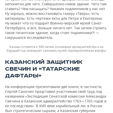
непонятно для чего. Совершенно новое здание. Чего там
ставить? Чем насыщать? Никаких подлинников у нас нет.
Ну хорошо, можно восстановить галеру «Тверь», есть
материалы. Есть чертежи яхты для Петра и Екатерины.
Ну может что-то подарит Военно-морской музей Санкт-
Петербурга, и все, больше ничего нет. Так зачем строить
такое гигантское здание, когда стоят подлинники?! —
сокрушался исследователь.
Казань готовится к 300-летию основания адмиралтейства и на
будущий год планирует заложить музей «Адмиралтейская верфь»
КАЗАНСКИЙ ЗАЩИТНИК
СВЕЧИН И «ТАТАРСКИЕ
ДАФТАРЫ»
На конференции презентовали две книги, в частности,
Сергей Саначин представил участникам свой труд под
названием «Экспедиция Сенатской комиссии Александра
Свечина в Казанское адмиралтейство 1763—1765 годов и
ее последствия». В XVlll веке корабельный лес в России
был стратегическим сырьем, а Казанская губерния