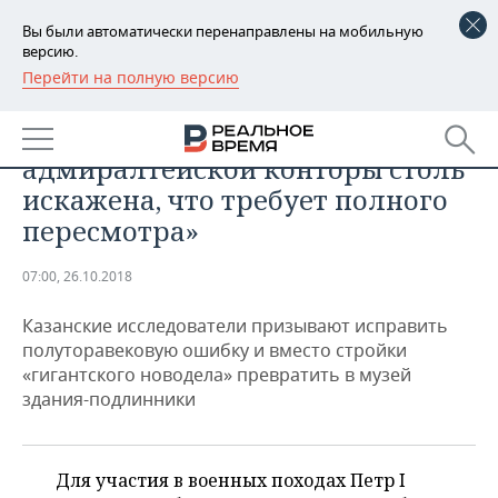
Вы были автоматически перенаправлены на мобильную
версию.
Перейти на полную версию
РЕГИОНЫ
ОБЩЕСТВО
«Биография Казанской
БАШКОРТОСТАН
НОВОСТИ
адмиралтейской конторы столь
ТАТАРСТАН
АНАЛИТИКА
искажена, что требует полного
пересмотра»
УДМУРТИЯ
НОВОСТИ АНАЛИТИКИ
ЭКОНОМИКА
07:00, 26.10.2018
ДЕКЛАРАЦИИ О ДОХОДАХ
НОВОСТИ ЭКОНОМИКИ
ПРОМЫШЛЕННОСТЬ
Казанские исследователи призывают исправить
КОРОЛИ ГОСЗАКАЗА ПФО
ФИНАНСЫ
НОВОСТИ
НЕДВИЖИМОСТЬ
полуторавековую ошибку и вместо стройки
ПРОМЫШЛЕННОСТИ
«гигантского новодела» превратить в музей
ВУЗЫ ТАТАРСТАНА
БАНКИ
НОВОСТИ НЕДВИЖИМОСТИ
АВТО
здания-подлинники
АГРОПРОМ
КОМУ ПРИНАДЛЕЖАТ
БЮДЖЕТ
НОВОСТИ АВТО
БИЗНЕС
ТОРГОВЫЕ ЦЕНТРЫ
МАШИНОСТРОЕНИЕ
ТАТАРСТАНА
Для участия в военных походах Петр I
ИНВЕСТИЦИИ
НОВОСТИ БИЗНЕСА
ТЕХНОЛОГИИ