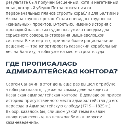
результате был получен бесценный, хотя и негативный,
опыт, который убедил Петра отказаться от
первоначальных планов строить корабли для Балтики и
Азова на крупных реках. Стали очевидны трудности
«канальных» проектов. В-третьих, именно история с
проводкой казанских судов послужила поводом для
серьезного совершенствования Вышневолоцкой
системы. В-четвертых, приняли более рациональное
решение — транспортировать казанский корабельный
лес на Балтику, чтобы уже на месте строить суда.
ГДЕ ПРОПИСАЛАСЬ
АДМИРАЛТЕЙСКАЯ КОНТОРА?
Сергей Саначин в этот день еще раз вышел к трибуне,
чтобы рассказать, где же на самом деле находится
Казанская адмиралтейская контора. В докладе он привел
историю присутственного места адмиралтейства до его
переезда в Адмиралтейскую слободу (1719—1825гг.).
Выбор, казалось бы, слишком узкой темы вызван
«полуторавековым, но непоколебимым вирусом
казаневедения».