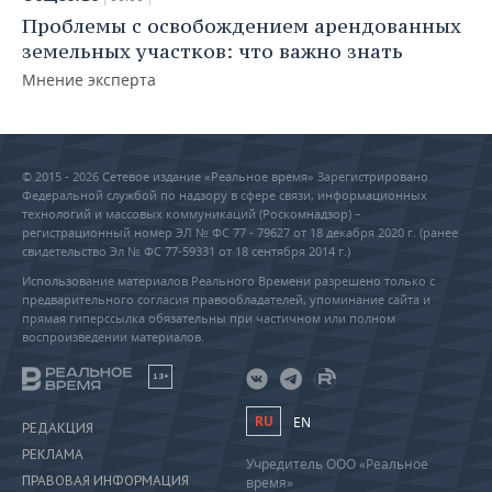
Проблемы с освобождением арендованных
земельных участков: что важно знать
Мнение эксперта
© 2015 - 2026 Сетевое издание «Реальное время» Зарегистрировано
Федеральной службой по надзору в сфере связи, информационных
технологий и массовых коммуникаций (Роскомнадзор) –
регистрационный номер ЭЛ № ФС 77 - 79627 от 18 декабря 2020 г. (ранее
свидетельство Эл № ФС 77-59331 от 18 сентября 2014 г.)
Использование материалов Реального Времени разрешено только с
предварительного согласия правообладателей, упоминание сайта и
прямая гиперссылка обязательны при частичном или полном
воспроизведении материалов.
18+
RU
EN
РЕДАКЦИЯ
РЕКЛАМА
Учредитель ООО «Реальное
ПРАВОВАЯ ИНФОРМАЦИЯ
время»