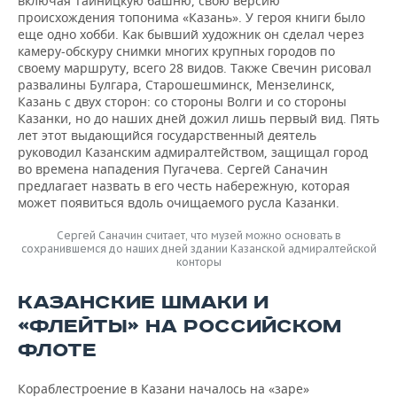
включая Тайницкую башню, свою версию
происхождения топонима «Казань». У героя книги было
еще одно хобби. Как бывший художник он сделал через
камеру-обскуру снимки многих крупных городов по
своему маршруту, всего 28 видов. Также Свечин рисовал
развалины Булгара, Старошешминск, Мензелинск,
Казань с двух сторон: со стороны Волги и со стороны
Казанки, но до наших дней дожил лишь первый вид. Пять
лет этот выдающийся государственный деятель
руководил Казанским адмиралтейством, защищал город
во времена нападения Пугачева. Сергей Саначин
предлагает назвать в его честь набережную, которая
может появиться вдоль очищаемого русла Казанки.
Сергей Саначин считает, что музей можно основать в
сохранившемся до наших дней здании Казанской адмиралтейской
конторы
КАЗАНСКИЕ ШМАКИ И
«ФЛЕЙТЫ» НА РОССИЙСКОМ
ФЛОТЕ
Кораблестроение в Казани началось на «заре»