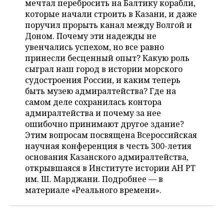
мечтал перебросить на Балтику корабли,
НЕФТЕХИМИЯ
которые начали строить в Казани, и даже
РОЗНИЧНАЯ ТОРГОВЛЯ
НОВОСТИ ТЕХНОЛОГИЙ
МЕРОПРИЯТИЯ
поручил прорыть канал между Волгой и
НЕФТЬ
Доном. Почему эти надежды не
ТРАНСПОРТ
IT
НОВОСТИ МЕРОПРИЯТИЙ
СПОРТ
увенчались успехом, но все равно
ОПК
принесли бесценный опыт? Какую роль
УСЛУГИ
МЕДИА
ВЫЕЗДНАЯ РЕДАКЦИЯ
НОВОСТИ СПОРТА
ОБЩЕСТВО
сыграл наш город в истории морского
ЭНЕРГЕТИКА
судостроения России, и каким теперь
ТЕЛЕКОММУНИКАЦИИ
БИЗНЕС-БРАНЧИ
ФУТБОЛ
НОВОСТИ ОБЩЕСТВА
ФОТОГАЛЕРЕЯ
быть музею адмиралтейства? Где на
самом деле сохранилась контора
ONLINE-КОНФЕРЕНЦИИ
ХОККЕЙ
ВЛАСТЬ
СЮЖЕТЫ
адмиралтейства и почему за нее
ошибочно принимают другое здание?
ОТКРЫТАЯ ЛЕКЦИЯ
БАСКЕТБОЛ
ИНФРАСТРУКТУРА
СПРАВОЧНИК
Этим вопросам посвящена Всероссийская
научная конференция в честь 300-летия
ВОЛЕЙБОЛ
ИСТОРИЯ
СПИСОК ПЕРСОН
основания Казанского адмиралтейства,
ПОЛНАЯ ВЕРСИЯ
открывшаяся в Институте истории АН РТ
им. Ш. Марджани. Подробнее — в
КИБЕРСПОРТ
КУЛЬТУРА
СПИСОК КОМПАНИЙ
материале «Реального времени».
ФИГУРНОЕ КАТАНИЕ
МЕДИЦИНА