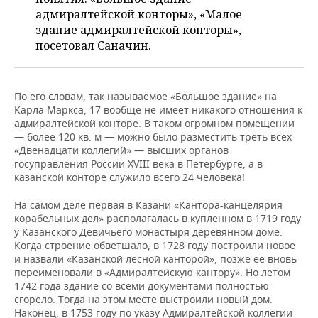
адмиралтейской конторы», «Малое
здание адмиралтейской конторы», —
посетовал Саначин.
По его словам, так называемое «Большое здание» на
Карла Маркса, 17 вообще не имеет никакого отношения к
адмиралтейской конторе. В таком огромном помещении
— более 120 кв. м — можно было разместить треть всех
«Двенадцати коллегий» — высших органов
госуправления России XVIII века в Петербурге, а в
казанской конторе служило всего 24 человека!
На самом деле первая в Казани «Кантора-канцелярия
корабельных дел» располагалась в купленном в 1719 году
у Казанского Девичьего монастыря деревянном доме.
Когда строение обветшало, в 1728 году построили новое
и назвали «Казанской лесной канторой», позже ее вновь
переименовали в «Адмиралтейскую кантору». Но летом
1742 года здание со всеми документами полностью
сгорело. Тогда на этом месте выстроили новый дом.
Наконец, в 1753 году по указу Адмиралтейской коллегии