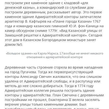
построили уже каменное здание с кладовой «для
денежной казны», а командирский со службами дом
построили деревянным, рассказывает автор. Это первое
каменное здание Адмиралтейской конторы запечатлели
архитектор В. Кафтырев на «Плане города Казани» 1767
года и командир казанских гимназий Ю.И. фон-Каница на
камер-обскурном снимке 1779г. «Вид Казанской улицы от
Замошной решетки к Адмиралтейской канторе». Сегодня
этот дом в Казанском Богородицком монастыре занят
домом №5.
«Большое здание» на Карла Маркса, 17 вообще не имеет никакого
отношения к адмиралтейской конторе
Деревянная часть строения сгорела во время нападения
на город Пугачева. Тогда же первоприсутствующий
конторы Александр Свечин жаловался, что она слишком
удалена от Адмиралтейской слободы, и в распутицу или
метель до нее сложно добираться. Тогда в 1774 году
Адмиралтейская коллегия решила построить здание
конторы у адмиралтейства. План Свечина с деревянными
постройками не прошел, Екактерина II велела заселять
верхние улицы только каменными домами. Был
разработан новый план, но претворить в жизнь его не