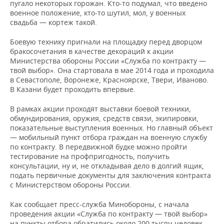
ВОДНЫЕ ВИДЫ СПОРТА
ОБРАЗОВАНИЕ
пугало некоторых горожан. Кто-то подумал, что введено
военное положение, кто-то шутил, мол, у военных
свадьба — кортеж такой.
ХОККЕЙ С МЯЧОМ
ПРОИСШЕСТВИЯ
Боевую технику пригнали на площадку перед дворцом
бракосочетания в качестве декораций к акции
Министерства обороны России «Служба по контракту —
твой выбор». Она стартовала в мае 2014 года и проходила
в Севастополе, Воронеже, Красноярске, Твери, Иваново.
В Казани будет проходить впервые.
В рамках акции проходят выставки боевой техники,
обмундирования, оружия, средств связи, экипировки,
показательные выступления военных. Но главный объект
— мобильный пункт отбора граждан на военную службу
по контракту. В передвижной будке можно пройти
тестирование на профпригодность, получить
консультации, ну и, не откладывая дело в долгий ящик,
подать первичные документы для заключения контракта
с Министерством обороны России.
Как сообщает пресс-служба Минобороны, с начала
проведения акции «Служба по контракту — твой выбор»
на пункты отбора обратились около 200 тысяч человек.