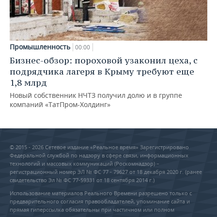
Промышленность
00:00
Бизнес-обзор: пороховой узаконил цеха, с
подрядчика лагеря в Крыму требуют еще
1,8 млрд
Новый собственник НЧТЗ получил долю и в группе
компаний «ТатПром-Холдинг»
© 2015 - 2026 Сетевое издание «Реальное время» Зарегистрировано
Федеральной службой по надзору в сфере связи, информационных
технологий и массовых коммуникаций (Роскомнадзор) –
регистрационный номер ЭЛ № ФС 77 - 79627 от 18 декабря 2020 г. (ранее
свидетельство Эл № ФС 77-59331 от 18 сентября 2014 г.)
Использование материалов Реального Времени разрешено только с
предварительного согласия правообладателей, упоминание сайта и
прямая гиперссылка обязательны при частичном или полном