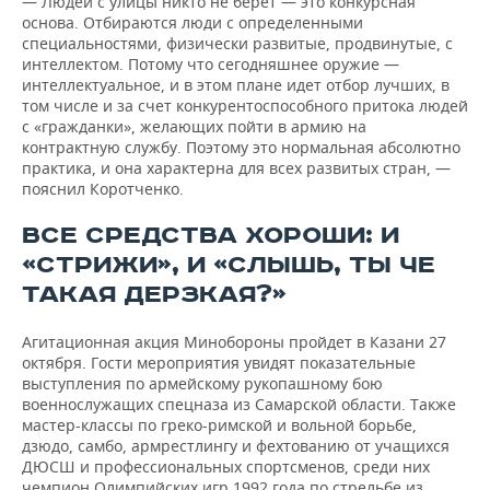
— Людей с улицы никто не берет — это конкурсная
основа. Отбираются люди с определенными
специальностями, физически развитые, продвинутые, с
интеллектом. Потому что сегодняшнее оружие —
интеллектуальное, и в этом плане идет отбор лучших, в
том числе и за счет конкурентоспособного притока людей
с «гражданки», желающих пойти в армию на
контрактную службу. Поэтому это нормальная абсолютно
практика, и она характерна для всех развитых стран, —
пояснил Коротченко.
ВСЕ СРЕДСТВА ХОРОШИ: И
«СТРИЖИ», И «СЛЫШЬ, ТЫ ЧЕ
ТАКАЯ ДЕРЗКАЯ?»
Агитационная акция Минобороны пройдет в Казани 27
октября. Гости мероприятия увидят показательные
выступления по армейскому рукопашному бою
военнослужащих спецназа из Самарской области. Также
мастер-классы по греко-римской и вольной борьбе,
дзюдо, самбо, армрестлингу и фехтованию от учащихся
ДЮСШ и профессиональных спортсменов, среди них
чемпион Олимпийских игр 1992 года по стрельбе из