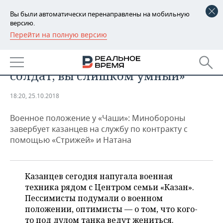
Вы были автоматически перенаправлены на мобильную
версию.
Перейти на полную версию
РЕГИОНЫ
ОБЩЕСТВО
Танки в городе: «Я смотрю,
БАШКОРТОСТАН
НОВОСТИ
солдат, вы слишком умный»
ТАТАРСТАН
АНАЛИТИКА
18:20, 25.10.2018
УДМУРТИЯ
НОВОСТИ АНАЛИТИКИ
ЭКОНОМИКА
Военное положение у «Чаши»: Минобороны
ДЕКЛАРАЦИИ О ДОХОДАХ
НОВОСТИ ЭКОНОМИКИ
ПРОМЫШЛЕННОСТЬ
завербует казанцев на службу по контракту с
помощью «Стрижей» и Натана
КОРОЛИ ГОСЗАКАЗА ПФО
ФИНАНСЫ
НОВОСТИ
НЕДВИЖИМОСТЬ
ПРОМЫШЛЕННОСТИ
ВУЗЫ ТАТАРСТАНА
БАНКИ
НОВОСТИ НЕДВИЖИМОСТИ
АВТО
Казанцев сегодня напугала военная
АГРОПРОМ
техника рядом с Центром семьи «Казан».
КОМУ ПРИНАДЛЕЖАТ
БЮДЖЕТ
НОВОСТИ АВТО
БИЗНЕС
Пессимисты подумали о военном
ТОРГОВЫЕ ЦЕНТРЫ
МАШИНОСТРОЕНИЕ
положении, оптимисты — о том, что кого-
ТАТАРСТАНА
ИНВЕСТИЦИИ
НОВОСТИ БИЗНЕСА
ТЕХНОЛОГИИ
то под дулом танка ведут жениться.