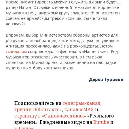
Кроме них агитировать мужчин служить в армии будет…
рэпер Натан. Отсылки к военной тематике в творчестве
музыканта нет, широкому кругу слушателей он известен
совсем не армейским треком «Слышь, ты че такая
дерзкая?».
Впрочем, выбор Министерством обороны артистов для
рекрутинга новобранцев, как и методы, уже не удивляет.
Агитация просочилась даже на рок-концерты. Летом
скандалом
сопровождался фестиваль «Нашествие». Ряд
музыкантов отказались участвовать в нем из-за
спонсорства Минобороны и размещения на площадке
пунктов по отбору контрактников.
Дарья Турцева
Подписывайтесь на
телеграм-канал
,
группу «ВКонтакте»
,
канал в MAX
и
страницу в «Одноклассниках»
«Реального
времени». Ежедневные видео на
Rutube
и
«Дзене»
.