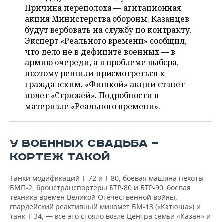
НЕФТЕХИМИЯ
Причина переполоха — агитационная
РОЗНИЧНАЯ ТОРГОВЛЯ
НОВОСТИ ТЕХНОЛОГИЙ
акция Министерства обороны. Казанцев
МЕРОПРИЯТИЯ
НЕФТЬ
будут вербовать на службу по контракту.
Эксперт «Реального времени» сообщил,
ТРАНСПОРТ
IT
НОВОСТИ МЕРОПРИЯТИЙ
СПОРТ
ОПК
что дело не в дефиците военных — в
армию очереди, а в проблеме выбора,
УСЛУГИ
МЕДИА
ВЫЕЗДНАЯ РЕДАКЦИЯ
НОВОСТИ СПОРТА
ОБЩЕСТВО
ЭНЕРГЕТИКА
поэтому решили присмотреться к
гражданским. «Фишкой» акции станет
ТЕЛЕКОММУНИКАЦИИ
БИЗНЕС-БРАНЧИ
ФУТБОЛ
НОВОСТИ ОБЩЕСТВА
ФОТОГАЛЕРЕЯ
полет «Стрижей». Подробности в
материале «Реального времени».
ONLINE-КОНФЕРЕНЦИИ
ХОККЕЙ
ВЛАСТЬ
СЮЖЕТЫ
ОТКРЫТАЯ ЛЕКЦИЯ
БАСКЕТБОЛ
ИНФРАСТРУКТУРА
СПРАВОЧНИК
У ВОЕННЫХ СВАДЬБА —
КОРТЕЖ ТАКОЙ
ВОЛЕЙБОЛ
ИСТОРИЯ
СПИСОК ПЕРСОН
ПОЛНАЯ ВЕРСИЯ
КИБЕРСПОРТ
КУЛЬТУРА
СПИСОК КОМПАНИЙ
Танки модификаций Т-72 и Т-80, боевая машина пехоты
БМП-2, бронетранспортеры БТР-80 и БТР-90, боевая
техника времен Великой Отечественной войны,
ФИГУРНОЕ КАТАНИЕ
МЕДИЦИНА
гвардейский реактивный миномет БМ-13 («Катюша») и
танк Т-34, — все это стояло возле Центра семьи «Казан» и