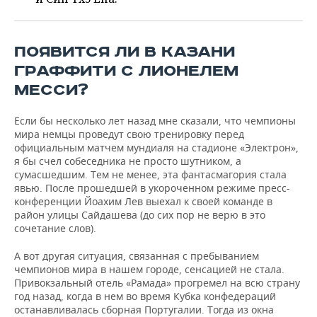
ВОДНЫЕ ВИДЫ СПОРТА
ОБРАЗОВАНИЕ
ХОККЕЙ С МЯЧОМ
ПРОИСШЕСТВИЯ
ПОЯВИТСЯ ЛИ В КАЗАНИ
ГРАФФИТИ С ЛИОНЕЛЕМ
МЕССИ?
Если бы несколько лет назад мне сказали, что чемпионы
мира немцы проведут свою тренировку перед
официальным матчем мундиаля на стадионе «Электрон»,
я бы счел собеседника не просто шутником, а
сумасшедшим. Тем не менее, эта фантасмагория стала
явью. После прошедшей в укороченном режиме пресс-
конференции Йоахим Лев выехал к своей команде в
район улицы Сайдашева (до сих пор не верю в это
сочетание слов).
А вот другая ситуация, связанная с пребыванием
чемпионов мира в нашем городе, сенсацией не стала.
Привокзальный отель «Рамада» прогремел на всю страну
год назад, когда в нем во время Кубка конфедераций
останавливалась сборная Португалии. Тогда из окна