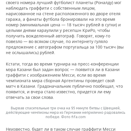
своего номера лучший футболист планеты (Роналду) мог
наблюдать граффити с собственным лицом,
нарисованное на стене расположенного во дворе отеля
гаража, а фанаты футбола бронировали на это время
номер (минимальная цена — 18 тысяч рублей в сутки) и
целыми днями караулили у ресепшн КриРо, чтобы
получить вожделенный автограф. Говорят, кому-то
повезло — во всяком случае, по интернету гуляло
предложение с автографом португальца за 100 тысяч (вы
не ослышались) рублей.
Кстати, тогда во время турнира на пресс-конференции
мэра Казани был задан вопрос — появится ли в Казани
граффити с изображением Месси, если во время
чемпионата мира сборная Аргентины проведет свой
матч в Казани. Градоначальник публично пообещал, что
появится, и вчера стало известно, придется ли ему
отвечать за свои слова.
Вырвав спасительные три очка на 95 минуте битвы с Швецией,
действующие чемпионы мира из Германии неприлично радовались
победе. Фото fifa.com
Неизвестно, будет ли в таком случае граффити Месси