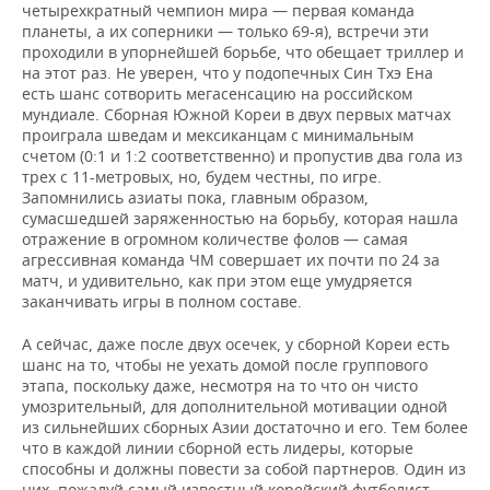
четырехкратный чемпион мира — первая команда
планеты, а их соперники — только 69-я), встречи эти
проходили в упорнейшей борьбе, что обещает триллер и
на этот раз. Не уверен, что у подопечных Син Тхэ Ена
есть шанс сотворить мегасенсацию на российском
мундиале. Сборная Южной Кореи в двух первых матчах
проиграла шведам и мексиканцам с минимальным
счетом (0:1 и 1:2 соответственно) и пропустив два гола из
трех с 11-метровых, но, будем честны, по игре.
Запомнились азиаты пока, главным образом,
сумасшедшей заряженностью на борьбу, которая нашла
отражение в огромном количестве фолов — самая
агрессивная команда ЧМ совершает их почти по 24 за
матч, и удивительно, как при этом еще умудряется
заканчивать игры в полном составе.
А сейчас, даже после двух осечек, у сборной Кореи есть
шанс на то, чтобы не уехать домой после группового
этапа, поскольку даже, несмотря на то что он чисто
умозрительный, для дополнительной мотивации одной
из сильнейших сборных Азии достаточно и его. Тем более
что в каждой линии сборной есть лидеры, которые
способны и должны повести за собой партнеров. Один из
них, пожалуй самый известный корейский футболист,