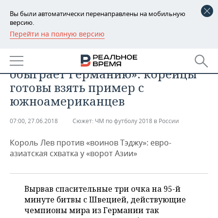
Вы были автоматически перенаправлены на мобильную
версию.
Перейти на полную версию
РЕГИОНЫ
СПОРТ
«А кто ожидал, что Мексика
БАШКОРТОСТАН
НОВОСТИ
обыграет Германию»: корейцы
ТАТАРСТАН
АНАЛИТИКА
готовы взять пример с
южноамериканцев
УДМУРТИЯ
НОВОСТИ АНАЛИТИКИ
ЭКОНОМИКА
07:00, 27.06.2018
Сюжет:
ЧМ по футболу 2018 в России
ДЕКЛАРАЦИИ О ДОХОДАХ
НОВОСТИ ЭКОНОМИКИ
ПРОМЫШЛЕННОСТЬ
Король Лев против «воинов Тэджу»: евро-
КОРОЛИ ГОСЗАКАЗА ПФО
ФИНАНСЫ
НОВОСТИ
НЕДВИЖИМОСТЬ
азиатская схватка у «ворот Азии»
ПРОМЫШЛЕННОСТИ
ВУЗЫ ТАТАРСТАНА
БАНКИ
НОВОСТИ НЕДВИЖИМОСТИ
АВТО
АГРОПРОМ
Вырвав спасительные три очка на 95-й
КОМУ ПРИНАДЛЕЖАТ
БЮДЖЕТ
НОВОСТИ АВТО
БИЗНЕС
ТОРГОВЫЕ ЦЕНТРЫ
МАШИНОСТРОЕНИЕ
минуте битвы с Швецией, действующие
ТАТАРСТАНА
чемпионы мира из Германии так
ИНВЕСТИЦИИ
НОВОСТИ БИЗНЕСА
ТЕХНОЛОГИИ