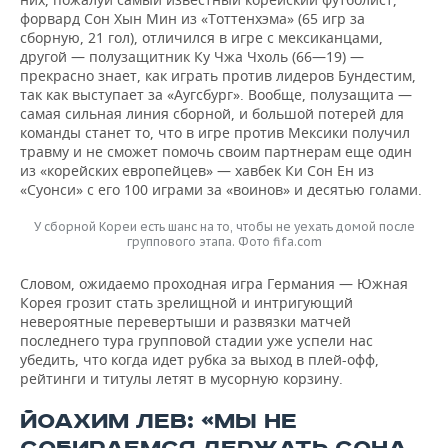
форвард Сон Хын Мин из «Тоттенхэма» (65 игр за
сборную, 21 гол), отличился в игре с мексиканцами,
другой — полузащитник Ку Чжа Чхоль (66—19) —
прекрасно знает, как играть против лидеров Бундестим,
так как выступает за «Аугсбург». Вообще, полузащита —
самая сильная линия сборной, и большой потерей для
команды станет то, что в игре против Мексики получил
травму и не сможет помочь своим партнерам еще один
из «корейских европейцев» — хавбек Ки Сон Ен из
«Суонси» с его 100 играми за «воинов» и десятью голами.
У сборной Кореи есть шанс на то, чтобы не уехать домой после
группового этапа. Фото fifa.com
Словом, ожидаемо проходная игра Германия — Южная
Корея грозит стать зрелищной и интригующий
невероятные перевертыши и развязки матчей
последнего тура групповой стадии уже успели нас
убедить, что когда идет рубка за выход в плей-офф,
рейтинги и титулы летят в мусорную корзину.
ЙОАХИМ ЛЕВ: «МЫ НЕ