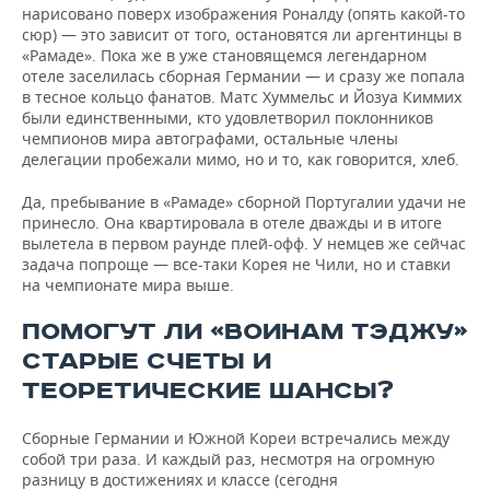
нарисовано поверх изображения Роналду (опять какой-то
сюр) — это зависит от того, остановятся ли аргентинцы в
«Рамаде». Пока же в уже становящемся легендарном
отеле заселилась сборная Германии — и сразу же попала
в тесное кольцо фанатов. Матс Хуммельс и Йозуа Киммих
были единственными, кто удовлетворил поклонников
чемпионов мира автографами, остальные члены
делегации пробежали мимо, но и то, как говорится, хлеб.
Да, пребывание в «Рамаде» сборной Португалии удачи не
принесло. Она квартировала в отеле дважды и в итоге
вылетела в первом раунде плей-офф. У немцев же сейчас
задача попроще — все-таки Корея не Чили, но и ставки
на чемпионате мира выше.
ПОМОГУТ ЛИ «ВОИНАМ ТЭДЖУ»
СТАРЫЕ СЧЕТЫ И
ТЕОРЕТИЧЕСКИЕ ШАНСЫ?
Сборные Германии и Южной Кореи встречались между
собой три раза. И каждый раз, несмотря на огромную
разницу в достижениях и классе (сегодня