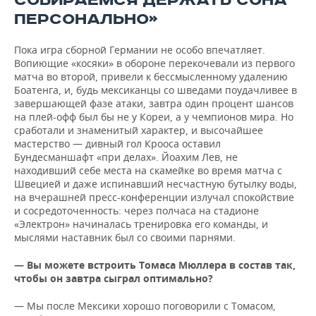
СОБИРАЕМСЯ ДЕРЖАТЬ СОНА
ПЕРСОНАЛЬНО»
Пока игра сборной Германии не особо впечатляет.
Вопиющие «косяки» в обороне перекочевали из первого
матча во второй, привели к бессмысленному удалению
Боатенга, и, будь мексиканцы со шведами поудачливее в
завершающей фазе атаки, завтра один процент шансов
на плей-офф был бы не у Кореи, а у чемпионов мира. Но
сработали и знаменитый характер, и высочайшее
мастерство — дивный гол Крооса оставил
Бундесманшафт «при делах». Йоахим Лев, не
находивший себе места на скамейке во время матча с
Швецией и даже испинавший несчастную бутылку воды,
на вчерашней пресс-конференции излучал спокойствие
и сосредоточенность: через полчаса на стадионе
«Электрон» начиналась тренировка его команды, и
мыслями наставник был со своими парнями.
— Вы можете встроить Томаса Мюллера в состав так,
чтобы он завтра сыграл оптимально?
— Мы после Мексики хорошо поговорили с Томасом,