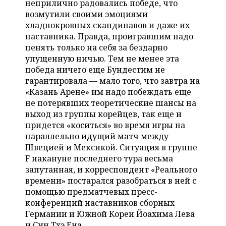
неприлично радовались победе, что
НЕФТЕХИМИЯ
возмутили своими эмоциями
РОЗНИЧНАЯ ТОРГОВЛЯ
НОВОСТИ ТЕХНОЛОГИЙ
МЕРОПРИЯТИЯ
хладнокровных скандинавов и даже их
НЕФТЬ
наставника. Правда, проигравшим надо
ТРАНСПОРТ
IT
НОВОСТИ МЕРОПРИЯТИЙ
СПОРТ
пенять только на себя за бездарно
ОПК
упущенную ничью. Тем не менее эта
УСЛУГИ
МЕДИА
ВЫЕЗДНАЯ РЕДАКЦИЯ
НОВОСТИ СПОРТА
ОБЩЕСТВО
победа ничего еще Бундестим не
ЭНЕРГЕТИКА
гарантировала — мало того, что завтра на
ТЕЛЕКОММУНИКАЦИИ
БИЗНЕС-БРАНЧИ
ФУТБОЛ
НОВОСТИ ОБЩЕСТВА
ФОТОГАЛЕРЕЯ
«Казань Арене» им надо побеждать еще
не потерявших теоретические шансы на
ONLINE-КОНФЕРЕНЦИИ
ХОККЕЙ
ВЛАСТЬ
СЮЖЕТЫ
выход из группы корейцев, так еще и
придется «коситься» во время игры на
ОТКРЫТАЯ ЛЕКЦИЯ
БАСКЕТБОЛ
ИНФРАСТРУКТУРА
СПРАВОЧНИК
параллельно идущий матч между
Швецией и Мексикой. Ситуация в группе
ВОЛЕЙБОЛ
ИСТОРИЯ
СПИСОК ПЕРСОН
F накануне последнего тура весьма
ПОЛНАЯ ВЕРСИЯ
запутанная, и корреспондент «Реального
времени» постарался разобраться в ней с
КИБЕРСПОРТ
КУЛЬТУРА
СПИСОК КОМПАНИЙ
помощью предматчевых пресс-
конференций наставников сборных
ФИГУРНОЕ КАТАНИЕ
МЕДИЦИНА
Германии и Южной Кореи Йоахима Лева
и Син Тхэ Ена.