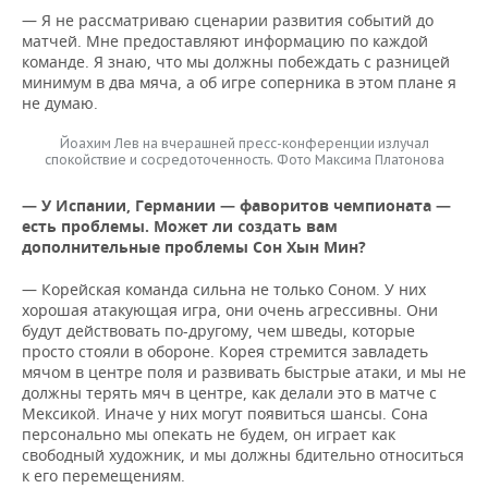
— Я не рассматриваю сценарии развития событий до
матчей. Мне предоставляют информацию по каждой
команде. Я знаю, что мы должны побеждать с разницей
минимум в два мяча, а об игре соперника в этом плане я
не думаю.
Йоахим Лев на вчерашней пресс-конференции излучал
спокойствие и сосредоточенность. Фото Максима Платонова
— У Испании, Германии
—
фаворитов чемпионата
—
есть проблемы. Может ли
вам
создать
дополнительные проблемы Сон Хын Мин?
— Корейская команда сильна не только Соном. У них
хорошая атакующая игра, они очень агрессивны. Они
будут действовать по-другому, чем шведы, которые
просто стояли в обороне. Корея стремится завладеть
мячом в центре поля и развивать быстрые атаки, и мы не
должны терять мяч в центре, как делали это в матче с
Мексикой. Иначе у них могут появиться шансы. Сона
персонально мы опекать не будем, он играет как
свободный художник, и мы должны бдительно относиться
к его перемещениям.