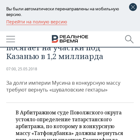
Вы были автоматически перенаправлены на мобильную
версию.
Перейти на полную версию
РЕГИОНЫ
ОБЩЕСТВО
Дело о «круговороте земли»: АСВ
БАШКОРТОСТАН
НОВОСТИ
посягает на участки под
ТАТАРСТАН
АНАЛИТИКА
Казанью в 1,2 миллиарда
УДМУРТИЯ
НОВОСТИ АНАЛИТИКИ
ЭКОНОМИКА
07:00, 25.05.2018
ДЕКЛАРАЦИИ О ДОХОДАХ
НОВОСТИ ЭКОНОМИКИ
ПРОМЫШЛЕННОСТЬ
За долги империи Мусина в конкурсную массу
требуют вернуть «шуваловские гектары»
КОРОЛИ ГОСЗАКАЗА ПФО
ФИНАНСЫ
НОВОСТИ
НЕДВИЖИМОСТЬ
ПРОМЫШЛЕННОСТИ
ВУЗЫ ТАТАРСТАНА
БАНКИ
НОВОСТИ НЕДВИЖИМОСТИ
АВТО
В Арбитражном суде Поволжского округа
АГРОПРОМ
устояло определение татарстанского
КОМУ ПРИНАДЛЕЖАТ
БЮДЖЕТ
НОВОСТИ АВТО
БИЗНЕС
арбитража, по которому в конкурсную
ТОРГОВЫЕ ЦЕНТРЫ
МАШИНОСТРОЕНИЕ
ТАТАРСТАНА
массу «Татфондбанка» должны вернуться
ИНВЕСТИЦИИ
НОВОСТИ БИЗНЕСА
ТЕХНОЛОГИИ