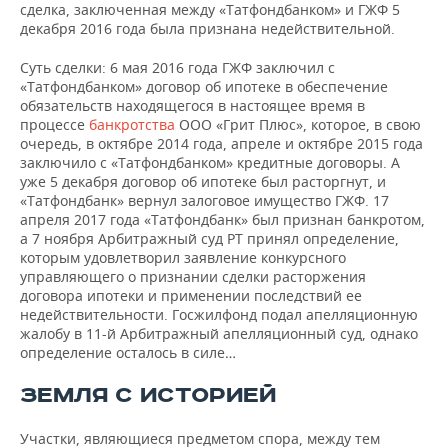
ВОДНЫЕ ВИДЫ СПОРТА
ОБРАЗОВАНИЕ
сделка, заключенная между «Татфондбанком» и ГЖФ 5
декабря 2016 года была признана недействительной.
ХОККЕЙ С МЯЧОМ
ПРОИСШЕСТВИЯ
Суть сделки: 6 мая 2016 года ГЖФ заключил с
«Татфондбанком» договор об ипотеке в обеспечение
обязательств находящегося в настоящее время в
процессе
банкротства
ООО «Грит Плюс», которое, в свою
очередь, в октябре 2014 года, апреле и октябре 2015 года
заключило с «Татфондбанком» кредитные договоры. А
уже 5 декабря договор об ипотеке был расторгнут, и
«Татфондбанк» вернул залоговое имущество ГЖФ. 17
апреля 2017 года «Татфондбанк» был признан банкротом,
а 7 ноября Арбитражный суд РТ принял определение,
которым удовлетворил заявление конкурсного
управляющего о признании сделки расторжения
договора ипотеки и применении последствий ее
недействительности. Госжилфонд подал апелляционную
жалобу в 11-й Арбитражный апелляционный суд, однако
определение осталось в силе…
ЗЕМЛЯ С ИСТОРИЕЙ
Участки, являющиеся предметом спора, между тем