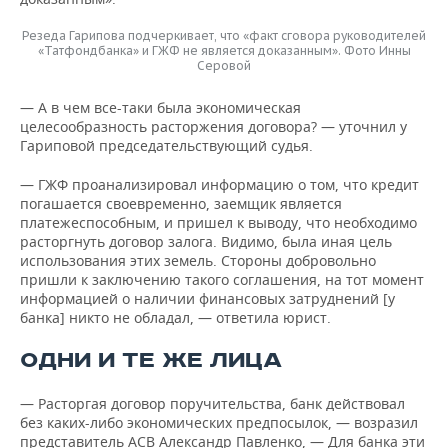
Резеда Гарипова подчеркивает, что «факт сговора руководителей
«Татфондбанка» и ГЖФ не является доказанным». Фото Инны
Серовой
— А в чем все-таки была экономическая
целесообразность расторжения договора? — уточнил у
Гариповой председательствующий судья.
— ГЖФ проанализировал информацию о том, что кредит
погашается своевременно, заемщик является
платежеспособным, и пришел к выводу, что необходимо
расторгнуть договор залога. Видимо, была иная цель
использования этих земель. Стороны добровольно
пришли к заключению такого соглашения, на тот момент
информацией о наличии финансовых затруднений [у
банка] никто не обладал, — ответила юрист.
ОДНИ И ТЕ ЖЕ ЛИЦА
— Расторгая договор поручительства, банк действовал
без каких-либо экономических предпосылок, — возразил
представитель АСВ Александр Павленко, — Для банка эти