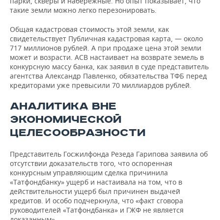
парки, скверы и набережные. Но опыт показывает, что
такие земли можно легко перезонировать.
Общая кадастровая стоимость этой земли, как
свидетельствует Публичная кадастровая карта, — около
717 миллионов рублей. А при продаже цена этой земли
может и возрасти. АСВ настаивает на возврате земель в
конкурсную массу банка, как заявил в суде представитель
агентства Александр Павленко, обязательства ТФБ перед
кредиторами уже превысили 70 миллиардов рублей.
АНАЛИТИКА ВНЕ
ЭКОНОМИЧЕСКОЙ
ЦЕЛЕСООБРАЗНОСТИ
Представитель Госжилфонда Резеда Гарипова заявила об
отсутствии доказательств того, что оспоренная
конкурсным управляющим сделка причинила
«Татфондбанку» ущерб и настаивала на том, что в
действительности ущерб был причинен выдачей
кредитов. И особо подчеркнула, что «факт сговора
руководителей «Татфондбанка» и ГЖФ не является
доказанным».