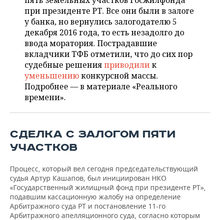
пять земельных участков Госжилфонда
НЕФТЕХИМИЯ
при президенте РТ. Все они были в залоге
РОЗНИЧНАЯ ТОРГОВЛЯ
НОВОСТИ ТЕХНОЛОГИЙ
МЕРОПРИЯТИЯ
у банка, но вернулись залогодателю 5
НЕФТЬ
декабря 2016 года, то есть незадолго до
ТРАНСПОРТ
IT
НОВОСТИ МЕРОПРИЯТИЙ
СПОРТ
ввода моратория. Пострадавшие
ОПК
вкладчики ТФБ отметили, что до сих пор
УСЛУГИ
МЕДИА
ВЫЕЗДНАЯ РЕДАКЦИЯ
НОВОСТИ СПОРТА
ОБЩЕСТВО
судебные решения
приводили
к
ЭНЕРГЕТИКА
уменьшению
конкурсной массы.
ТЕЛЕКОММУНИКАЦИИ
БИЗНЕС-БРАНЧИ
ФУТБОЛ
НОВОСТИ ОБЩЕСТВА
Подробнее — в материале «Реального
ФОТОГАЛЕРЕЯ
времени».
ONLINE-КОНФЕРЕНЦИИ
ХОККЕЙ
ВЛАСТЬ
СЮЖЕТЫ
ОТКРЫТАЯ ЛЕКЦИЯ
БАСКЕТБОЛ
ИНФРАСТРУКТУРА
СПРАВОЧНИК
СДЕЛКА С ЗАЛОГОМ ПЯТИ
УЧАСТКОВ
ВОЛЕЙБОЛ
ИСТОРИЯ
СПИСОК ПЕРСОН
ПОЛНАЯ ВЕРСИЯ
Процесс, который вел сегодня председательствующий
КИБЕРСПОРТ
КУЛЬТУРА
СПИСОК КОМПАНИЙ
судья Артур Кашапов, был инициирован НКО
«Государственный жилищный фонд при президенте РТ»,
подавшим кассационную жалобу на определение
ФИГУРНОЕ КАТАНИЕ
МЕДИЦИНА
Арбитражного суда РТ и постановление 11-го
Арбитражного апелляционного суда, согласно которым