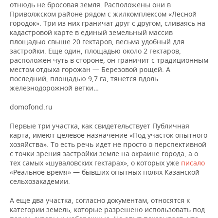
отнюдь не бросовая земля. Расположены они в
Приволжском районе рядом с жилкомплексом «Лесной
городок». Три из них граничат друг с другом, сливаясь на
кадастровой карте в единый земельный массив
площадью свыше 20 гектаров, весьма удобный для
застройки. Еще один, площадью около 2 гектаров,
расположен чуть в стороне, он граничит с традиционным
местом отдыха горожан — Березовой рощей. А
последний, площадью 9,7 га, тянется вдоль
железнодорожной ветки…
domofond.ru
Первые три участка, как свидетельствует Публичная
карта, имеют целевое назначение «Под участок опытного
хозяйства». То есть речь идет не просто о перспективной
с точки зрения застройки земле на окраине города, а о
тех самых «шуваловских гектарах», о которых уже
писало
«Реальное время» — бывших опытных полях Казанской
сельхозакадемии.
А еще два участка, согласно документам, относятся к
категории земель, которые разрешено использовать под