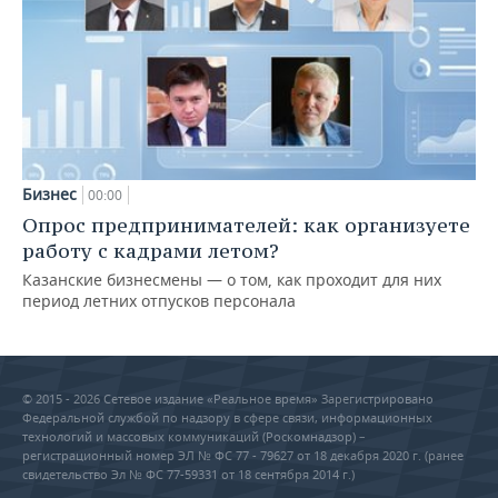
Бизнес
00:00
Опрос предпринимателей: как организуете
работу с кадрами летом?
Казанские бизнесмены — о том, как проходит для них
период летних отпусков персонала
© 2015 - 2026 Сетевое издание «Реальное время» Зарегистрировано
Федеральной службой по надзору в сфере связи, информационных
технологий и массовых коммуникаций (Роскомнадзор) –
регистрационный номер ЭЛ № ФС 77 - 79627 от 18 декабря 2020 г. (ранее
свидетельство Эл № ФС 77-59331 от 18 сентября 2014 г.)