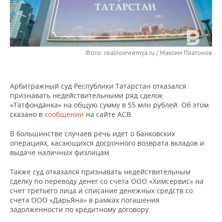
НЕФТЕХИМИЯ
РОЗНИЧНАЯ ТОРГОВЛЯ
НОВОСТИ ТЕХНОЛОГИЙ
МЕРОПРИЯТИЯ
НЕФТЬ
ТРАНСПОРТ
IT
НОВОСТИ МЕРОПРИЯТИЙ
СПОРТ
ОПК
Фото: realnoevremya.ru / Максим Платонов
УСЛУГИ
МЕДИА
ВЫЕЗДНАЯ РЕДАКЦИЯ
НОВОСТИ СПОРТА
ОБЩЕСТВО
ЭНЕРГЕТИКА
Арбитражный суд Республики Татарстан отказался
ТЕЛЕКОММУНИКАЦИИ
БИЗНЕС-БРАНЧИ
ФУТБОЛ
НОВОСТИ ОБЩЕСТВА
ФОТОГАЛЕРЕЯ
признавать недействительными ряд сделок
«Татфонданка» на общую сумму в 55 млн рублей. Об этом
ONLINE-КОНФЕРЕНЦИИ
ХОККЕЙ
ВЛАСТЬ
СЮЖЕТЫ
сказано в
сообщении
на сайте АСВ.
ОТКРЫТАЯ ЛЕКЦИЯ
БАСКЕТБОЛ
ИНФРАСТРУКТУРА
СПРАВОЧНИК
В большинстве случаев речь идет о банковских
операциях, касающихся досрочного возврата вкладов и
выдаче наличных физлицам.
ВОЛЕЙБОЛ
ИСТОРИЯ
СПИСОК ПЕРСОН
ПОЛНАЯ ВЕРСИЯ
Также суд отказался признавать недействительным
КИБЕРСПОРТ
КУЛЬТУРА
СПИСОК КОМПАНИЙ
сделку по переводу денег со счета ООО «Химсервис» на
счет третьего лица и списание денежных средств со
счета ООО «ДарьЯна» в рамках погашения
ФИГУРНОЕ КАТАНИЕ
МЕДИЦИНА
задолженности по кредитному договору.