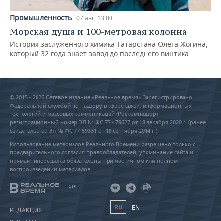
Промышленность
07 авг, 13:00
Морская душа и 100-метровая колонна
История заслуженного химика Татарстана Олега Жогина,
который 32 года знает завод до последнего винтика
© 2015 - 2026 Сетевое издание «Реальное время» Зарегистрировано
Федеральной службой по надзору в сфере связи, информационных
технологий и массовых коммуникаций (Роскомнадзор) –
регистрационный номер ЭЛ № ФС 77 - 79627 от 18 декабря 2020 г. (ранее
свидетельство Эл № ФС 77-59331 от 18 сентября 2014 г.)
Использование материалов Реального Времени разрешено только с
предварительного согласия правообладателей, упоминание сайта и
прямая гиперссылка обязательны при частичном или полном
воспроизведении материалов.
18+
RU
EN
РЕДАКЦИЯ