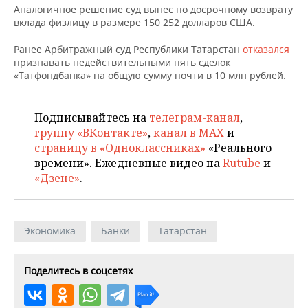
ВОДНЫЕ ВИДЫ СПОРТА
ОБРАЗОВАНИЕ
Аналогичное решение суд вынес по досрочному возврату
вклада физлицу в размере 150 252 долларов США.
ХОККЕЙ С МЯЧОМ
ПРОИСШЕСТВИЯ
Ранее Арбитражный суд Республики Татарстан
отказался
признавать недействительными пять сделок
«Татфондбанка» на общую сумму почти в 10 млн рублей.
Подписывайтесь на
телеграм-канал
,
группу «ВКонтакте»
,
канал в MAX
и
страницу в «Одноклассниках»
«Реального
времени». Ежедневные видео на
Rutube
и
«Дзене»
.
Экономика
Банки
Татарстан
Поделитесь в соцсетях