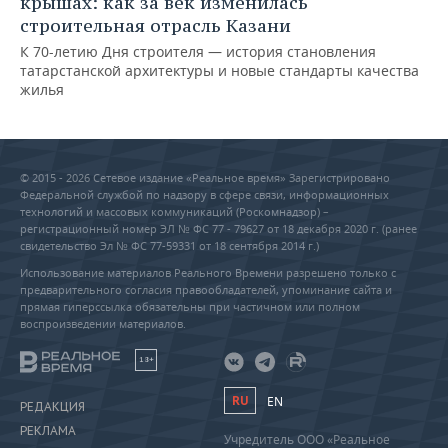
крышах: как за век изменилась
строительная отрасль Казани
К 70-летию Дня строителя — история становления
татарстанской архитектуры и новые стандарты качества
жилья
© 2015 - 2026 Сетевое издание «Реальное время» Зарегистрировано
Федеральной службой по надзору в сфере связи, информационных
технологий и массовых коммуникаций (Роскомнадзор) –
регистрационный номер ЭЛ № ФС 77 - 79627 от 18 декабря 2020 г. (ранее
свидетельство Эл № ФС 77-59331 от 18 сентября 2014 г.)
Использование материалов Реального Времени разрешено только с
предварительного согласия правообладателей, упоминание сайта и
прямая гиперссылка обязательны при частичном или полном
воспроизведении материалов.
18+
RU
EN
РЕДАКЦИЯ
РЕКЛАМА
Учредитель ООО «Реальное