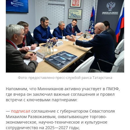
ВОДНЫЕ ВИДЫ СПОРТА
ОБРАЗОВАНИЕ
ХОККЕЙ С МЯЧОМ
ПРОИСШЕСТВИЯ
предоставлено пресс-службой раиса Татарстана
Напомним, что Минниханов активно участвует в ПМЭФ,
где вчера он заключил важные соглашения и провел
встречи с ключевыми партнерами:
—
подписал
соглашение с губернатором Севастополя
Михаилом Развожаевым, охватывающее торгово-
экономическое, научно-техническое и культурное
сотрудничество на 2025—2027 годы;