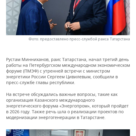
НЕФТЕХИМИЯ
РОЗНИЧНАЯ ТОРГОВЛЯ
НОВОСТИ ТЕХНОЛОГИЙ
МЕРОПРИЯТИЯ
НЕФТЬ
ТРАНСПОРТ
IT
НОВОСТИ МЕРОПРИЯТИЙ
СПОРТ
ОПК
УСЛУГИ
МЕДИА
ВЫЕЗДНАЯ РЕДАКЦИЯ
НОВОСТИ СПОРТА
ОБЩЕСТВО
Фото: предоставлено пресс-службой раиса Татарстана
ЭНЕРГЕТИКА
ТЕЛЕКОММУНИКАЦИИ
БИЗНЕС-БРАНЧИ
ФУТБОЛ
НОВОСТИ ОБЩЕСТВА
ФОТОГАЛЕРЕЯ
Рустам Минниханов, раис Татарстана, начал третий день
работы на Петербургском международном экономическом
ONLINE-КОНФЕРЕНЦИИ
ХОККЕЙ
ВЛАСТЬ
СЮЖЕТЫ
форуме (ПМЭФ) с утренней встречи с министром
энергетики России Сергеем Цивилевым, сообщили в
ОТКРЫТАЯ ЛЕКЦИЯ
БАСКЕТБОЛ
ИНФРАСТРУКТУРА
СПРАВОЧНИК
пресс-службе главы республики.
На встрече обсуждались важные вопросы, такие как
ВОЛЕЙБОЛ
ИСТОРИЯ
СПИСОК ПЕРСОН
ПОЛНАЯ ВЕРСИЯ
организация Казанского международного
энергетического форума «Энергопром», который пройдет
КИБЕРСПОРТ
КУЛЬТУРА
СПИСОК КОМПАНИЙ
в 2026 году. Также речь шла о реализации проектов по
модернизации энергогенерации в Татарстане.
ФИГУРНОЕ КАТАНИЕ
МЕДИЦИНА