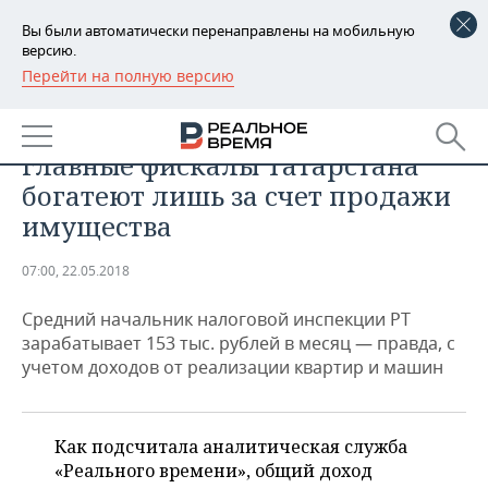
Вы были автоматически перенаправлены на мобильную
версию.
Перейти на полную версию
РЕГИОНЫ
ЭКОНОМИКА
«Налоговая, личный кабинет»:
БАШКОРТОСТАН
НОВОСТИ
главные фискалы Татарстана
ТАТАРСТАН
АНАЛИТИКА
богатеют лишь за счет продажи
имущества
УДМУРТИЯ
НОВОСТИ АНАЛИТИКИ
ЭКОНОМИКА
07:00, 22.05.2018
ДЕКЛАРАЦИИ О ДОХОДАХ
НОВОСТИ ЭКОНОМИКИ
ПРОМЫШЛЕННОСТЬ
Средний начальник налоговой инспекции РТ
КОРОЛИ ГОСЗАКАЗА ПФО
ФИНАНСЫ
НОВОСТИ
НЕДВИЖИМОСТЬ
зарабатывает 153 тыс. рублей в месяц — правда, с
ПРОМЫШЛЕННОСТИ
учетом доходов от реализации квартир и машин
ВУЗЫ ТАТАРСТАНА
БАНКИ
НОВОСТИ НЕДВИЖИМОСТИ
АВТО
АГРОПРОМ
КОМУ ПРИНАДЛЕЖАТ
БЮДЖЕТ
НОВОСТИ АВТО
БИЗНЕС
ТОРГОВЫЕ ЦЕНТРЫ
МАШИНОСТРОЕНИЕ
Как подсчитала аналитическая служба
ТАТАРСТАНА
«Реального времени», общий доход
ИНВЕСТИЦИИ
НОВОСТИ БИЗНЕСА
ТЕХНОЛОГИИ