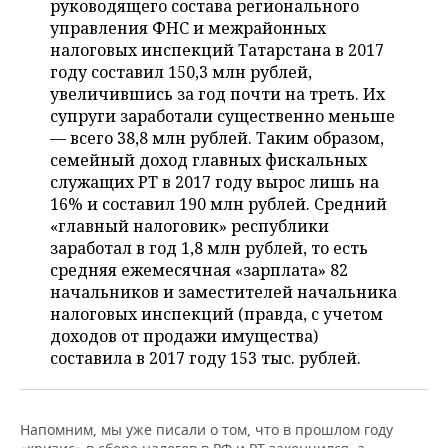
руководящего состава регионального
НЕФТЕХИМИЯ
управления ФНС и межрайонных
РОЗНИЧНАЯ ТОРГОВЛЯ
НОВОСТИ ТЕХНОЛОГИЙ
МЕРОПРИЯТИЯ
налоговых инспекций Татарстана в 2017
НЕФТЬ
году составил 150,3 млн рублей,
ТРАНСПОРТ
IT
НОВОСТИ МЕРОПРИЯТИЙ
СПОРТ
увеличившись за год почти на треть. Их
ОПК
супруги заработали существенно меньше
УСЛУГИ
МЕДИА
ВЫЕЗДНАЯ РЕДАКЦИЯ
НОВОСТИ СПОРТА
ОБЩЕСТВО
— всего 38,8 млн рублей. Таким образом,
ЭНЕРГЕТИКА
семейный доход главных фискальных
ТЕЛЕКОММУНИКАЦИИ
БИЗНЕС-БРАНЧИ
ФУТБОЛ
НОВОСТИ ОБЩЕСТВА
ФОТОГАЛЕРЕЯ
служащих РТ в 2017 году вырос лишь на
16% и составил 190 млн рублей. Средний
ONLINE-КОНФЕРЕНЦИИ
ХОККЕЙ
ВЛАСТЬ
СЮЖЕТЫ
«главный налоговик» республики
заработал в год 1,8 млн рублей, то есть
ОТКРЫТАЯ ЛЕКЦИЯ
БАСКЕТБОЛ
ИНФРАСТРУКТУРА
СПРАВОЧНИК
средняя ежемесячная «зарплата» 82
начальников и заместителей начальника
ВОЛЕЙБОЛ
ИСТОРИЯ
СПИСОК ПЕРСОН
налоговых инспекций (правда, с учетом
ПОЛНАЯ ВЕРСИЯ
доходов от продажи имущества)
составила в 2017 году 153 тыс. рублей.
КИБЕРСПОРТ
КУЛЬТУРА
СПИСОК КОМПАНИЙ
ФИГУРНОЕ КАТАНИЕ
МЕДИЦИНА
Напомним, мы уже писали о том, что в прошлом году