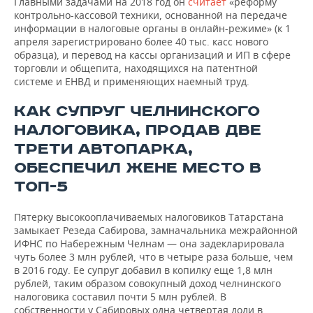
Главными задачами на 2018 год он
считает
«реформу
контрольно-кассовой техники, основанной на передаче
информации в налоговые органы в онлайн-режиме» (к 1
апреля зарегистрировано более 40 тыс. касс нового
образца), и перевод на кассы организаций и ИП в сфере
торговли и общепита, находящихся на патентной
системе и ЕНВД и применяющих наемный труд.
КАК СУПРУГ ЧЕЛНИНСКОГО
НАЛОГОВИКА, ПРОДАВ ДВЕ
ТРЕТИ АВТОПАРКА,
ОБЕСПЕЧИЛ ЖЕНЕ МЕСТО В
ТОП-5
Пятерку высокооплачиваемых налоговиков Татарстана
замыкает Резеда Сабирова, замначальника межрайонной
ИФНС по Набережным Челнам — она задекларировала
чуть более 3 млн рублей, что в четыре раза больше, чем
в 2016 году. Ее супруг добавил в копилку еще 1,8 млн
рублей, таким образом совокупный доход челнинского
налоговика составил почти 5 млн рублей. В
собственности у Сабировых одна четвертая доли в