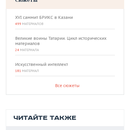
Ме
Ахтямова
инс
18
9
Дания
кру
XVI саммит БРИКС в Казани
Талгатовна
нал
499
МАТЕРИАЛОВ
по 
Тат
Великие воины Татарии. Цикл исторических
материалов
24
МАТЕРИАЛА
Искусственный интеллект
181
МАТЕРИАЛ
Все сюжеты
ЧИТАЙТЕ ТАКЖЕ