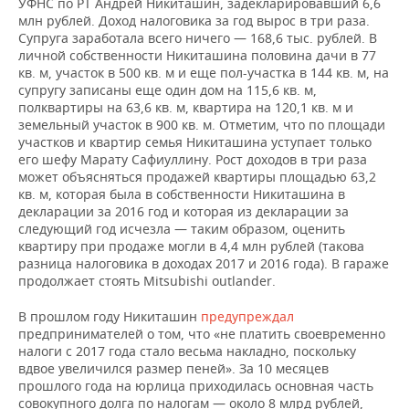
УФНС по РТ Андрей Никиташин, задекларировавший 6,6
млн рублей. Доход налоговика за год вырос в три раза.
Супруга заработала всего ничего — 168,6 тыс. рублей. В
личной собственности Никиташина половина дачи в 77
кв. м, участок в 500 кв. м и еще пол-участка в 144 кв. м, на
супругу записаны еще один дом на 115,6 кв. м,
полквартиры на 63,6 кв. м, квартира на 120,1 кв. м и
земельный участок в 900 кв. м. Отметим, что по площади
участков и квартир семья Никиташина уступает только
его шефу Марату Сафиуллину. Рост доходов в три раза
может объясняться продажей квартиры площадью 63,2
кв. м, которая была в собственности Никиташина в
декларации за 2016 год и которая из декларации за
следующий год исчезла — таким образом, оценить
квартиру при продаже могли в 4,4 млн рублей (такова
разница налоговика в доходах 2017 и 2016 года). В гараже
продолжает стоять Mitsubishi outlander.
В прошлом году Никиташин
предупреждал
предпринимателей о том, что «не платить своевременно
налоги с 2017 года стало весьма накладно, поскольку
вдвое увеличился размер пеней». За 10 месяцев
прошлого года на юрлица приходилась основная часть
совокупного долга по налогам — около 8 млрд рублей,