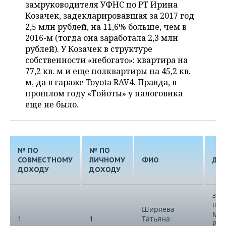
замруководителя УФНС по РТ Ирина
Козачек, задекларировавшая за 2017 год
2,5 млн рублей, на 11,6% больше, чем в
2016-м (тогда она заработала 2,3 млн
рублей). У Козачек в структуре
собственности «небогато»: квартира на
77,2 кв. м и еще полквартиры на 45,2 кв.
м, да в гараже Toyota RAV4. Правда, в
прошлом году «Тойоты» у налоговика
еще не было.
№ ПО
№ ПО
СОВМЕСТНОМУ
ЛИЧНОМУ
ФИО
ДО
ДОХОДУ
ДОХОДУ
зам
нач
Ширяева
Ме
1
1
Татьяна
Рос