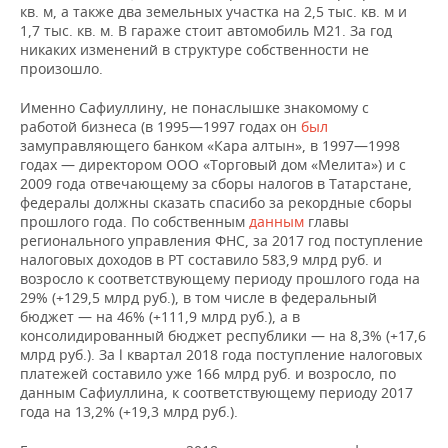
кв. м, а также два земельных участка на 2,5 тыс. кв. м и
1,7 тыс. кв. м. В гараже стоит автомобиль М21. За год
никаких изменений в структуре собственности не
произошло.
Именно Сафиуллину, не понаслышке знакомому с
работой бизнеса (в 1995—1997 годах он
был
замуправляющего банком «Кара алтын», в 1997—1998
годах — директором ООО «Торговый дом «Мелита») и с
2009 года отвечающему за сборы налогов в Татарстане,
федералы должны сказать спасибо за рекордные сборы
прошлого года. По собственным
данным
главы
регионального управления ФНС, за 2017 год поступление
налоговых доходов в РТ составило 583,9 млрд руб. и
возросло к соответствующему периоду прошлого года на
29% (+129,5 млрд руб.), в том числе в федеральный
бюджет — на 46% (+111,9 млрд руб.), а в
консолидированный бюджет республики — на 8,3% (+17,6
млрд руб.). За l квартал 2018 года поступление налоговых
платежей составило уже 166 млрд руб. и возросло, по
данным Сафиуллина, к соответствующему периоду 2017
года на 13,2% (+19,3 млрд руб.).