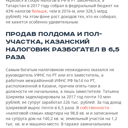
«кризис» в сборе налогов в РФ и РТ закончился, а
ВОДНЫЕ ВИДЫ СПОРТА
ОБРАЗОВАНИЕ
Татарстан в 2017 году собрал в федеральный бюджет на
43% налогов
больше
, чем в 2016-м, или 328,5 млрд
ХОККЕЙ С МЯЧОМ
ПРОИСШЕСТВИЯ
рублей). На этом фоне рост доходов тех, кто их собирал,
не кажется особенно удивительным.
ПРОДАВ ПОЛДОМА И ПОЛ-
УЧАСТКА, КАЗАНСКИЙ
НАЛОГОВИК РАЗБОГАТЕЛ В 6,5
РАЗА
Самым богатым налоговиком неожиданно оказался не
руководитель УФНС по РТ или его заместитель, а
работник межрайонной ИФНС РФ №14 по РТ,
расположенной в Казани, причем опять-таки в
должности не начальника, а лишь заместителя. Татьяна
Ширяева задекларировала за 2017 год почти 10 млн
рублей, ее супруг заработал 226 тыс. рублей. За год доход
Ширяевой вырос почти в 6,5 раза. В
собственности
«налоговой семьи» квартира на 98,8 кв. м и записанные
на супруга дом на 140,2 кв. м, земельный участок на 1,2
тыс. кв. м и машино-место. В гараже замначальника