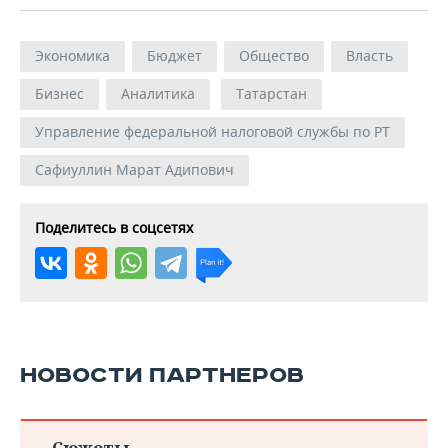
зам
Экономика
Бюджет
Общество
Власть
нач
Митрошенкова
Ме
14
6
Валентина
Бизнес
Аналитика
Татарстан
Рос
Филипповна
Рес
Управление федеральной налоговой службы по РТ
Тат
Сафиуллин Марат Адипович
Шацило
Зам
16
7
Галина
рук
Владиславовна
по 
Поделитесь в соцсетях
зам
нач
Ме
Нигматзянов
инс
12
8
Рамил
кру
Галимзянович
нал
по 
НОВОСТИ ПАРТНЕРОВ
Тат
зам
Сюжеты
нач