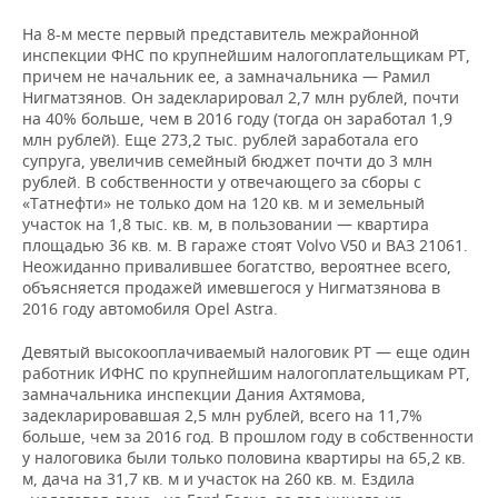
На 8-м месте первый представитель межрайонной
инспекции ФНС по крупнейшим налогоплательщикам РТ,
причем не начальник ее, а замначальника — Рамил
Нигматзянов. Он задекларировал 2,7 млн рублей, почти
на 40% больше, чем в 2016 году (тогда он заработал 1,9
млн рублей). Еще 273,2 тыс. рублей заработала его
супруга, увеличив семейный бюджет почти до 3 млн
рублей. В собственности у отвечающего за сборы с
«Татнефти» не только дом на 120 кв. м и земельный
участок на 1,8 тыс. кв. м, в пользовании — квартира
площадью 36 кв. м. В гараже стоят Volvo V50 и ВАЗ 21061.
Неожиданно привалившее богатство, вероятнее всего,
объясняется продажей имевшегося у Нигматзянова в
2016 году автомобиля Opel Astra.
Девятый высокооплачиваемый налоговик РТ — еще один
работник ИФНС по крупнейшим налогоплательщикам РТ,
замначальника инспекции Дания Ахтямова,
задекларировавшая 2,5 млн рублей, всего на 11,7%
больше, чем за 2016 год. В прошлом году в собственности
у налоговика были только половина квартиры на 65,2 кв.
м, дача на 31,7 кв. м и участок на 260 кв. м. Ездила