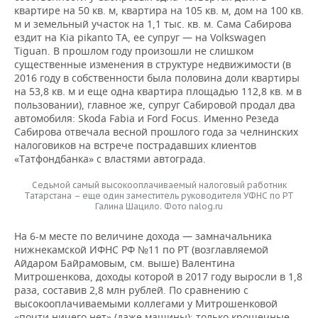
квартире на 50 кв. м, квартира на 105 кв. м, дом на 100 кв.
м и земельный участок на 1,1 тыс. кв. м. Сама Сабирова
ездит на Kia pikanto TA, ее супруг — на Volkswagen
Tiguan. В прошлом году произошли не слишком
существенные изменения в структуре недвижимости (в
2016 году в собственности была половина доли квартиры
на 53,8 кв. м и еще одна квартира площадью 112,8 кв. м в
пользовании), главное же, супруг Сабировой продал два
автомобиля: Skoda Fabia и Ford Focus. Именно Резеда
Сабирова отвечала весной прошлого года за челнинских
налоговиков на встрече пострадавших клиентов
«Татфондбанка» с властями автограда.
Седьмой самый высокооплачиваемый налоговый работник
Татарстана – еще один заместитель руководителя УФНС по РТ
Галина Шацило. Фото nalog.ru
На 6-м месте по величине дохода — замначальника
нижнекамской ИФНС РФ №11 по РТ (возглавляемой
Айдаром Байрамовым, см. выше) Валентина
Митрошенкова, доходы которой в 2017 году выросли в 1,8
раза, составив 2,8 млн рублей. По сравнению с
высокооплачиваемыми коллегами у Митрошенковой
«почти ничего нет» (даже машины): только крошечные