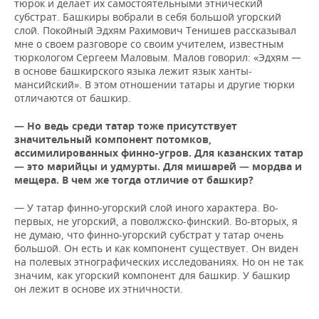
тюрок и делает их самостоятельными этнический
субстрат. Башкиры вобрали в себя большой угорский
слой. Покойный Эдхям Рахимович Тенишев рассказывал
мне о своем разговоре со своим учителем, известным
тюркологом Сергеем Маловым. Малов говорил: «Эдхям —
в основе башкирского языка лежит язык ханты-
мансийский». В этом отношении татары и другие тюрки
отличаются от башкир.
— Но ведь среди татар тоже присутствует
значительный компонент потомков,
ассимилированных финно-угров. Для казанских татар
— это марийцы и удмурты. Для мишарей — мордва и
мещера. В чем же тогда отличие от башкир?
— У татар финно-угорский слой иного характера. Во-
первых, не угорский, а поволжско-финский. Во-вторых, я
не думаю, что финно-угорский субстрат у татар очень
большой. Он есть и как компонент существует. Он виден
на полевых этнографических исследованиях. Но он не так
значим, как угорский компонент для башкир. У башкир
он лежит в основе их этничности.