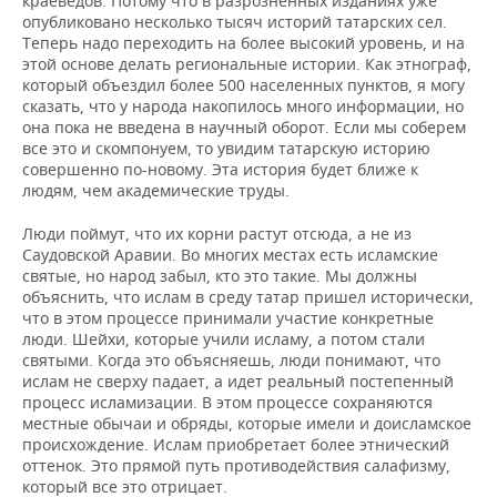
краеведов. Потому что в разрозненных изданиях уже
опубликовано несколько тысяч историй татарских сел.
Теперь надо переходить на более высокий уровень, и на
этой основе делать региональные истории. Как этнограф,
который объездил более 500 населенных пунктов, я могу
сказать, что у народа накопилось много информации, но
она пока не введена в научный оборот. Если мы соберем
все это и скомпонуем, то увидим татарскую историю
совершенно по-новому. Эта история будет ближе к
людям, чем академические труды.
Люди поймут, что их корни растут отсюда, а не из
Саудовской Аравии. Во многих местах есть исламские
святые, но народ забыл, кто это такие. Мы должны
объяснить, что ислам в среду татар пришел исторически,
что в этом процессе принимали участие конкретные
люди. Шейхи, которые учили исламу, а потом стали
святыми. Когда это объясняешь, люди понимают, что
ислам не сверху падает, а идет реальный постепенный
процесс исламизации. В этом процессе сохраняются
местные обычаи и обряды, которые имели и доисламское
происхождение. Ислам приобретает более этнический
оттенок. Это прямой путь противодействия салафизму,
который все это отрицает.