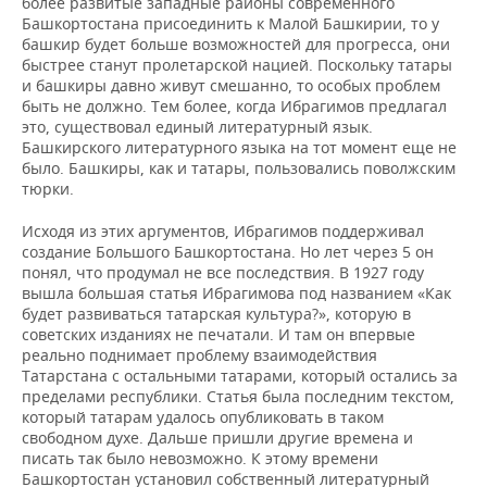
более развитые западные районы современного
Башкортостана присоединить к Малой Башкирии, то у
башкир будет больше возможностей для прогресса, они
быстрее станут пролетарской нацией. Поскольку татары
и башкиры давно живут смешанно, то особых проблем
быть не должно. Тем более, когда Ибрагимов предлагал
это, существовал единый литературный язык.
Башкирского литературного языка на тот момент еще не
было. Башкиры, как и татары, пользовались поволжским
тюрки.
Исходя из этих аргументов, Ибрагимов поддерживал
создание Большого Башкортостана. Но лет через 5 он
понял, что продумал не все последствия. В 1927 году
вышла большая статья Ибрагимова под названием «Как
будет развиваться татарская культура?», которую в
советских изданиях не печатали. И там он впервые
реально поднимает проблему взаимодействия
Татарстана с остальными татарами, который остались за
пределами республики. Статья была последним текстом,
который татарам удалось опубликовать в таком
свободном духе. Дальше пришли другие времена и
писать так было невозможно. К этому времени
Башкортостан установил собственный литературный