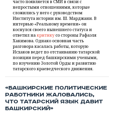
часто появляется в СМИ в связи с
НЕФТЕХИМИЯ
непростыми отношениями, которые
РОЗНИЧНАЯ ТОРГОВЛЯ
НОВОСТИ ТЕХНОЛОГИЙ
МЕРОПРИЯТИЯ
сложились у него с руководством
НЕФТЬ
Института истории им. Ш. Марджани. В
ТРАНСПОРТ
IT
НОВОСТИ МЕРОПРИЯТИЙ
СПОРТ
интервью «Реальному времени» он
ОПК
коснулся своего нынешнего статуса и
УСЛУГИ
МЕДИА
ВЫЕЗДНАЯ РЕДАКЦИЯ
НОВОСТИ СПОРТА
ОБЩЕСТВО
ответил на
критику
со стороны Рафаэля
ЭНЕРГЕТИКА
Хакимова. Однако основная часть
ТЕЛЕКОММУНИКАЦИИ
БИЗНЕС-БРАНЧИ
ФУТБОЛ
НОВОСТИ ОБЩЕСТВА
ФОТОГАЛЕРЕЯ
разговора касалась работы, которую
Исхаков ведет по отстаиванию татарской
ONLINE-КОНФЕРЕНЦИИ
ХОККЕЙ
ВЛАСТЬ
СЮЖЕТЫ
позиции перед башкирскими учеными,
по изучению Золотой Орды и развитию
ОТКРЫТАЯ ЛЕКЦИЯ
БАСКЕТБОЛ
ИНФРАСТРУКТУРА
СПРАВОЧНИК
татарского краеведческого движения.
ВОЛЕЙБОЛ
ИСТОРИЯ
СПИСОК ПЕРСОН
ПОЛНАЯ ВЕРСИЯ
«БАШКИРСКИЕ ПОЛИТИЧЕСКИЕ
КИБЕРСПОРТ
КУЛЬТУРА
СПИСОК КОМПАНИЙ
РАБОТНИКИ ЖАЛОВАЛИСЬ,
ЧТО ТАТАРСКИЙ ЯЗЫК ДАВИТ
ФИГУРНОЕ КАТАНИЕ
МЕДИЦИНА
БАШКИРСКИЙ»