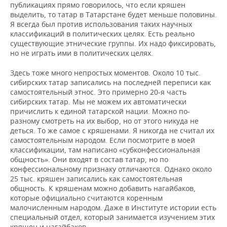
публикациях прямо говорилось, что если кряшен
выделить, то татар в Татарстане будет меньше половины.
Я всегда был против использования таких научных
классификаций в политических целях. Есть реально
существующие этнические группы. Их надо фиксировать,
но не играть ими в политических целях.
Здесь тоже много непростых моментов. Около 10 тыс.
сибирских татар записались на последней переписи как
самостоятельный этнос. Это примерно 20-я часть
сибирских татар. Мы не можем их автоматически
причислить к единой татарской нации. Можно по-
разному смотреть на их выбор, но от этого никуда не
деться. То же самое с кряшенами. Я никогда не считал их
самостоятельным народом. Если посмотрите в моей
классификации, там написано «субконфессиональная
общность». Они входят в состав татар, но по
конфессиональному признаку отличаются. Однако около
25 тыс. кряшен записались как самостоятельная
общность. К кряшенам можно добавить нагайбаков,
которые официально считаются коренным
малочисленным народом. Даже в Институте истории есть
специальный отдел, который занимается изучением этих
кряшен и нагайбаков.