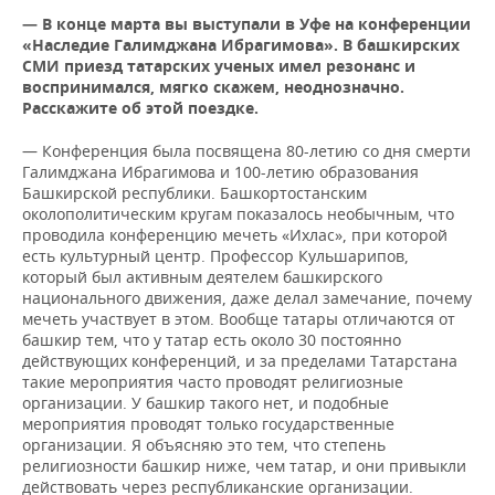
ВОДНЫЕ ВИДЫ СПОРТА
ОБРАЗОВАНИЕ
— В конце марта вы выступали в Уфе на конференции
«Наследие Галимджана Ибрагимова». В башкирских
ХОККЕЙ С МЯЧОМ
ПРОИСШЕСТВИЯ
СМИ приезд татарских ученых имел резонанс и
воспринимался, мягко скажем, неоднозначно.
Расскажите об этой поездке.
— Конференция была посвящена 80-летию со дня смерти
Галимджана Ибрагимова и 100-летию образования
Башкирской республики. Башкортостанским
околополитическим кругам показалось необычным, что
проводила конференцию мечеть «Ихлас», при которой
есть культурный центр. Профессор Кульшарипов,
который был активным деятелем башкирского
национального движения, даже делал замечание, почему
мечеть участвует в этом. Вообще татары отличаются от
башкир тем, что у татар есть около 30 постоянно
действующих конференций, и за пределами Татарстана
такие мероприятия часто проводят религиозные
организации. У башкир такого нет, и подобные
мероприятия проводят только государственные
организации. Я объясняю это тем, что степень
религиозности башкир ниже, чем татар, и они привыкли
действовать через республиканские организации.