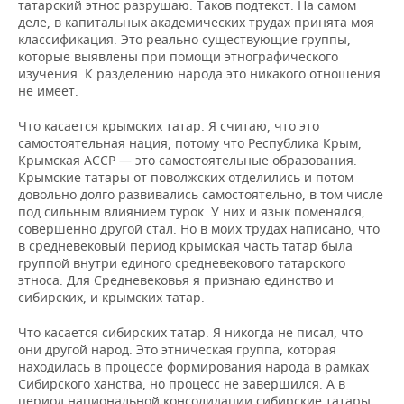
татарский этнос разрушаю. Таков подтекст. На самом
деле, в капитальных академических трудах принята моя
классификация. Это реально существующие группы,
которые выявлены при помощи этнографического
изучения. К разделению народа это никакого отношения
не имеет.
Что касается крымских татар. Я считаю, что это
самостоятельная нация, потому что Республика Крым,
Крымская АССР — это самостоятельные образования.
Крымские татары от поволжских отделились и потом
довольно долго развивались самостоятельно, в том числе
под сильным влиянием турок. У них и язык поменялся,
совершенно другой стал. Но в моих трудах написано, что
в средневековый период крымская часть татар была
группой внутри единого средневекового татарского
этноса. Для Средневековья я признаю единство и
сибирских, и крымских татар.
Что касается сибирских татар. Я никогда не писал, что
они другой народ. Это этническая группа, которая
находилась в процессе формирования народа в рамках
Сибирского ханства, но процесс не завершился. А в
период национальной консолидации сибирские татары