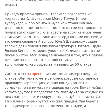
влияют.
Приведу простой пример. В сериале появляется из
государства Хулагуидов хан Менгу-Тимур. И про
Хулагуидов, и про Менгу-Тимура из источников нам
известно многое, но дело в том, что хан не мог просто так
появиться откуда-то с юга и сесть на трон. Хакимов меня
критикует за то, что я занимаюсь ордынскими кланами, а
это очень серьезный вопрос. Юлай Шамилоглу создал
теорию для изучения клановой структуры Золотой Орды.
Эвадрд Киннан, которого упоминал Хакимов, никогда не
писал об этом. Мой вклад заключается в том, что я связал
деление на кланы с этнической структурой
золотоордынского общества и выявил до 50 кланов.
Сажать хана
на престол
могли только лидеры ведущих
кланов. Обычно это четыре клана, которые составляют
правящую корпорацию. И если вожди кланов не
согласны, то ты никогда не сядешь на трон. Вожди найдут
кого-то другого и предложат его, потому что за каждым из
них стоят сильные и вооруженные до зубов племена. Из
этих племен формируется ханская гвардия. Хан берет в
жены дочерей или сестер племенных вождей, а