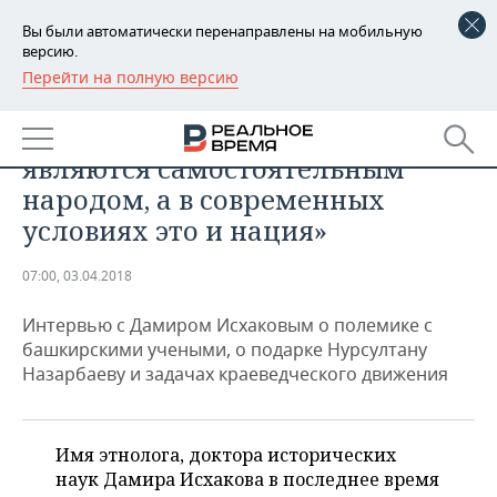
Вы были автоматически перенаправлены на мобильную
версию.
Перейти на полную версию
РЕГИОНЫ
ОБЩЕСТВО
«Я всегда говорил, что башкиры
БАШКОРТОСТАН
НОВОСТИ
являются самостоятельным
ТАТАРСТАН
АНАЛИТИКА
народом, а в современных
условиях это и нация»
УДМУРТИЯ
НОВОСТИ АНАЛИТИКИ
ЭКОНОМИКА
07:00, 03.04.2018
ДЕКЛАРАЦИИ О ДОХОДАХ
НОВОСТИ ЭКОНОМИКИ
ПРОМЫШЛЕННОСТЬ
Интервью с Дамиром Исхаковым о полемике с
КОРОЛИ ГОСЗАКАЗА ПФО
ФИНАНСЫ
НОВОСТИ
НЕДВИЖИМОСТЬ
башкирскими учеными, о подарке Нурсултану
ПРОМЫШЛЕННОСТИ
Назарбаеву и задачах краеведческого движения
ВУЗЫ ТАТАРСТАНА
БАНКИ
НОВОСТИ НЕДВИЖИМОСТИ
АВТО
АГРОПРОМ
КОМУ ПРИНАДЛЕЖАТ
БЮДЖЕТ
НОВОСТИ АВТО
БИЗНЕС
ТОРГОВЫЕ ЦЕНТРЫ
МАШИНОСТРОЕНИЕ
Имя этнолога, доктора исторических
ТАТАРСТАНА
наук Дамира Исхакова в последнее время
ИНВЕСТИЦИИ
НОВОСТИ БИЗНЕСА
ТЕХНОЛОГИИ