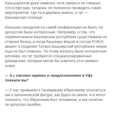
Кульшарипов даже намекал, хотя прямо и не говорил,
что в Уфе вам, татарам, не положено проводить такие
мероприятия. Где-то в деревне можно, а тут —
башкирская столица!
Больших скандалов на самой конференции не было, но
дискуссии были интересные. Например, о том, что
первоначально Башкирская республика существовала на
стороне белых, и когда башкиры вошли в состав РСФСР,
декрет о создании Татаро-Башкирской республики никем
еще не был отменен. По этому вопросу были интересные
реплики, но тут требуются специализированные
докладчики, которые могли бы осветить этот момент
шире.
— А с какими идеями и предложениями в Уфу
поехали вы?
— У нас привыкли к Галимджану Ибрагимову относиться
как к канонической фигуре, как будто он икона. А я хотел
показать, что Ибрагимов был человеком, и как политик
он допускал ошибки.