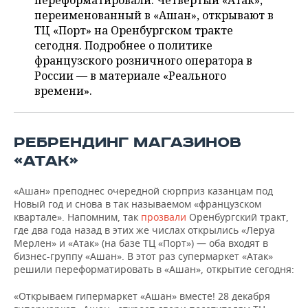
переформатировали. Четвертый «Атак»,
НЕФТЕХИМИЯ
переименованный в «Ашан», открывают в
РОЗНИЧНАЯ ТОРГОВЛЯ
НОВОСТИ ТЕХНОЛОГИЙ
МЕРОПРИЯТИЯ
ТЦ «Порт» на Оренбургском тракте
НЕФТЬ
сегодня. Подробнее о политике
ТРАНСПОРТ
IT
НОВОСТИ МЕРОПРИЯТИЙ
СПОРТ
французского розничного оператора в
ОПК
России — в материале «Реального
УСЛУГИ
МЕДИА
ВЫЕЗДНАЯ РЕДАКЦИЯ
НОВОСТИ СПОРТА
ОБЩЕСТВО
времени».
ЭНЕРГЕТИКА
ТЕЛЕКОММУНИКАЦИИ
БИЗНЕС-БРАНЧИ
ФУТБОЛ
НОВОСТИ ОБЩЕСТВА
ФОТОГАЛЕРЕЯ
РЕБРЕНДИНГ МАГАЗИНОВ
ONLINE-КОНФЕРЕНЦИИ
ХОККЕЙ
ВЛАСТЬ
СЮЖЕТЫ
«АТАК»
ОТКРЫТАЯ ЛЕКЦИЯ
БАСКЕТБОЛ
ИНФРАСТРУКТУРА
СПРАВОЧНИК
«Ашан» преподнес очередной сюрприз казанцам под
Новый год и снова в так называемом «французском
ВОЛЕЙБОЛ
ИСТОРИЯ
СПИСОК ПЕРСОН
ПОЛНАЯ ВЕРСИЯ
квартале». Напомним, так
прозвали
Оренбургский тракт,
где два года назад в этих же числах открылись «Леруа
Мерлен» и «Атак» (на базе ТЦ «Порт») — оба входят в
КИБЕРСПОРТ
КУЛЬТУРА
СПИСОК КОМПАНИЙ
бизнес-группу «Ашан». В этот раз супермаркет «Атак»
решили переформатировать в «Ашан», открытие сегодня:
ФИГУРНОЕ КАТАНИЕ
МЕДИЦИНА
«Открываем гипермаркет «Ашан» вместе! 28 декабря