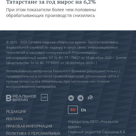
Татарстане за год вырос на 6,2%
При этом показатели более чем половины
обрабатывающих производств снизились
© 2015 - 2026 Сетевое издание «Реальное время» Зарегистрировано
Федеральной службой по надзору в сфере связи, информационных
технологий и массовых коммуникаций (Роскомнадзор) –
регистрационный номер ЭЛ № ФС 77 - 79627 от 18 декабря 2020 г. (ранее
свидетельство Эл № ФС 77-59331 от 18 сентября 2014 г.)
Использование материалов Реального Времени разрешено только с
предварительного согласия правообладателей, упоминание сайта и
прямая гиперссылка обязательны при частичном или полном
воспроизведении материалов.
18+
RU
EN
РЕДАКЦИЯ
РЕКЛАМА
Учредитель ООО «Реальное
ПРАВОВАЯ ИНФОРМАЦИЯ
время»
Главный редактор Саушина А.А.
ПОЛИТИКА О ПЕРСОНАЛЬНЫХ