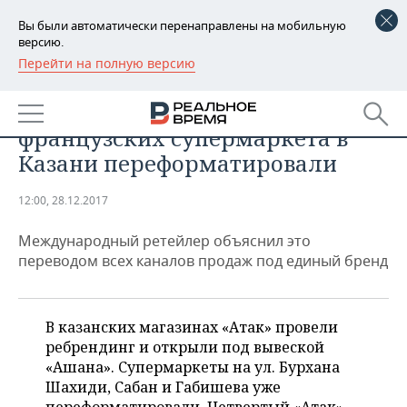
Вы были автоматически перенаправлены на мобильную
версию.
Перейти на полную версию
РЕГИОНЫ
БИЗНЕС
«Ашан» «АТАКовал»: все четыре
БАШКОРТОСТАН
НОВОСТИ
французских супермаркета в
ТАТАРСТАН
АНАЛИТИКА
Казани переформатировали
УДМУРТИЯ
НОВОСТИ АНАЛИТИКИ
ЭКОНОМИКА
12:00, 28.12.2017
ДЕКЛАРАЦИИ О ДОХОДАХ
НОВОСТИ ЭКОНОМИКИ
ПРОМЫШЛЕННОСТЬ
Международный ретейлер объяснил это
переводом всех каналов продаж под единый бренд
КОРОЛИ ГОСЗАКАЗА ПФО
ФИНАНСЫ
НОВОСТИ
НЕДВИЖИМОСТЬ
ПРОМЫШЛЕННОСТИ
ВУЗЫ ТАТАРСТАНА
БАНКИ
НОВОСТИ НЕДВИЖИМОСТИ
АВТО
В казанских магазинах «Атак» провели
АГРОПРОМ
ребрендинг и открыли под вывеской
КОМУ ПРИНАДЛЕЖАТ
БЮДЖЕТ
НОВОСТИ АВТО
БИЗНЕС
«Ашана». Супермаркеты на ул. Бурхана
ТОРГОВЫЕ ЦЕНТРЫ
МАШИНОСТРОЕНИЕ
ТАТАРСТАНА
Шахиди, Сабан и Габишева уже
ИНВЕСТИЦИИ
НОВОСТИ БИЗНЕСА
ТЕХНОЛОГИИ