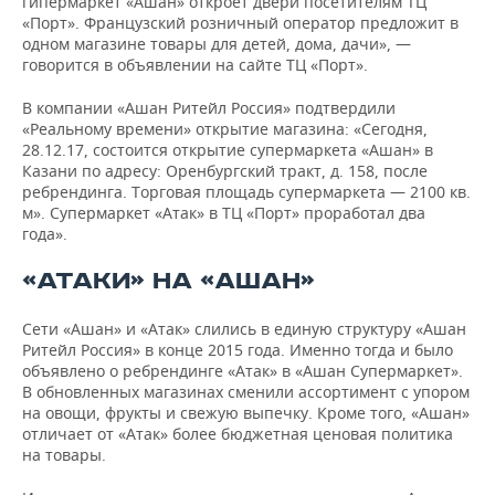
гипермаркет «Ашан» откроет двери посетителям ТЦ
ВОДНЫЕ ВИДЫ СПОРТА
ОБРАЗОВАНИЕ
«Порт». Французский розничный оператор предложит в
одном магазине товары для детей, дома, дачи», —
ХОККЕЙ С МЯЧОМ
ПРОИСШЕСТВИЯ
говорится в объявлении на сайте ТЦ «Порт».
В компании «Ашан Ритейл Россия» подтвердили
«Реальному времени» открытие магазина: «Сегодня,
28.12.17, состоится открытие супермаркета «Ашан» в
Казани по адресу: Оренбургский тракт, д. 158, после
ребрендинга. Торговая площадь супермаркета — 2100 кв.
м». Супермаркет «Атак» в ТЦ «Порт» проработал два
года».
«АТАКИ» НА «АШАН»
Сети «Ашан» и «Атак» слились в единую структуру «Ашан
Ритейл Россия» в конце 2015 года. Именно тогда и было
объявлено о ребрендинге «Атак» в «Ашан Супермаркет».
В обновленных магазинах сменили ассортимент с упором
на овощи, фрукты и свежую выпечку. Кроме того, «Ашан»
отличает от «Атак» более бюджетная ценовая политика
на товары.