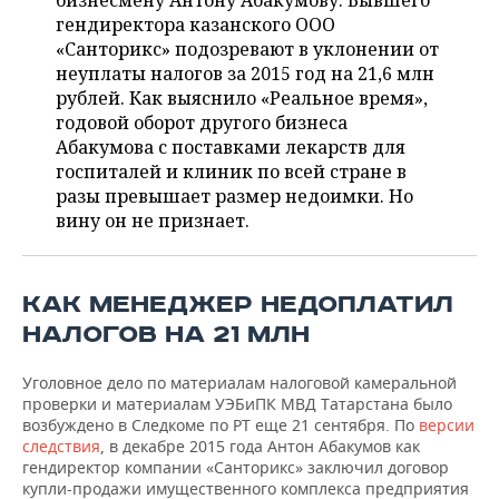
бизнесмену Антону Абакумову. Бывшего
НЕФТЕХИМИЯ
гендиректора казанского ООО
РОЗНИЧНАЯ ТОРГОВЛЯ
НОВОСТИ ТЕХНОЛОГИЙ
МЕРОПРИЯТИЯ
«Санторикс» подозревают в уклонении от
НЕФТЬ
неуплаты налогов за 2015 год на 21,6 млн
ТРАНСПОРТ
IT
НОВОСТИ МЕРОПРИЯТИЙ
СПОРТ
рублей. Как выяснило «Реальное время»,
ОПК
годовой оборот другого бизнеса
УСЛУГИ
МЕДИА
ВЫЕЗДНАЯ РЕДАКЦИЯ
НОВОСТИ СПОРТА
ОБЩЕСТВО
Абакумова с поставками лекарств для
ЭНЕРГЕТИКА
госпиталей и клиник по всей стране в
ТЕЛЕКОММУНИКАЦИИ
БИЗНЕС-БРАНЧИ
ФУТБОЛ
НОВОСТИ ОБЩЕСТВА
разы превышает размер недоимки. Но
ФОТОГАЛЕРЕЯ
вину он не признает.
ONLINE-КОНФЕРЕНЦИИ
ХОККЕЙ
ВЛАСТЬ
СЮЖЕТЫ
ОТКРЫТАЯ ЛЕКЦИЯ
БАСКЕТБОЛ
ИНФРАСТРУКТУРА
СПРАВОЧНИК
КАК МЕНЕДЖЕР НЕДОПЛАТИЛ
НАЛОГОВ НА 21 МЛН
ВОЛЕЙБОЛ
ИСТОРИЯ
СПИСОК ПЕРСОН
ПОЛНАЯ ВЕРСИЯ
Уголовное дело по материалам налоговой камеральной
КИБЕРСПОРТ
КУЛЬТУРА
СПИСОК КОМПАНИЙ
проверки и материалам УЭБиПК МВД Татарстана было
возбуждено в Следкоме по РТ еще 21 сентября. По
версии
следствия
, в декабре 2015 года Антон Абакумов как
ФИГУРНОЕ КАТАНИЕ
МЕДИЦИНА
гендиректор компании «Санторикс» заключил договор
купли-продажи имущественного комплекса предприятия