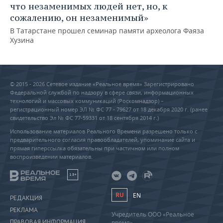
что незаменимых людей нет, но, к
сожалению, он незаменимый»
В Татарстане прошел семинар памяти археолога Фаяза
Хузина
© 2015 - 2026 Сетевое издание «Реальное время» Зарегистрировано
Федеральной службой по надзору в сфере связи, информационных
технологий и массовых коммуникаций (Роскомнадзор) –
регистрационный номер ЭЛ № ФС 77 - 79627 от 18 декабря 2020 г. (ранее
свидетельство Эл № ФС 77-59331 от 18 сентября 2014 г.)
Использование материалов Реального Времени разрешено только с
предварительного согласия правообладателей, упоминание сайта и
прямая гиперссылка обязательны при частичном или полном
воспроизведении материалов.
18+
RU
EN
РЕДАКЦИЯ
РЕКЛАМА
Учредитель ООО «Реальное
ПРАВОВАЯ ИНФОРМАЦИЯ
время»