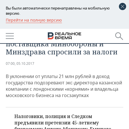
Вы были автоматически перенаправлены на мобильную
версию.
Перейти на полную версию
РЕГИОНЫ
БИЗНЕС
«Дело фармацевта»: с
БАШКОРТОСТАН
НОВОСТИ
поставщика Минобороны и
ТАТАРСТАН
АНАЛИТИКА
Минздрава спросили за налоги
УДМУРТИЯ
НОВОСТИ АНАЛИТИКИ
ЭКОНОМИКА
07:00, 05.10.2017
ДЕКЛАРАЦИИ О ДОХОДАХ
НОВОСТИ ЭКОНОМИКИ
ПРОМЫШЛЕННОСТЬ
В уклонении от уплаты 21 млн рублей в доход
государства подозревают экс-директора казанской
КОРОЛИ ГОСЗАКАЗА ПФО
ФИНАНСЫ
НОВОСТИ
НЕДВИЖИМОСТЬ
компании с лондонскими «корнями» и владельца
ПРОМЫШЛЕННОСТИ
московского бизнеса на госзакупках
ВУЗЫ ТАТАРСТАНА
БАНКИ
НОВОСТИ НЕДВИЖИМОСТИ
АВТО
АГРОПРОМ
КОМУ ПРИНАДЛЕЖАТ
БЮДЖЕТ
НОВОСТИ АВТО
БИЗНЕС
Налоговики, полиция и Следком
ТОРГОВЫЕ ЦЕНТРЫ
МАШИНОСТРОЕНИЕ
ТАТАРСТАНА
предъявили претензии 45-летнему
ИНВЕСТИЦИИ
НОВОСТИ БИЗНЕСА
ТЕХНОЛОГИИ