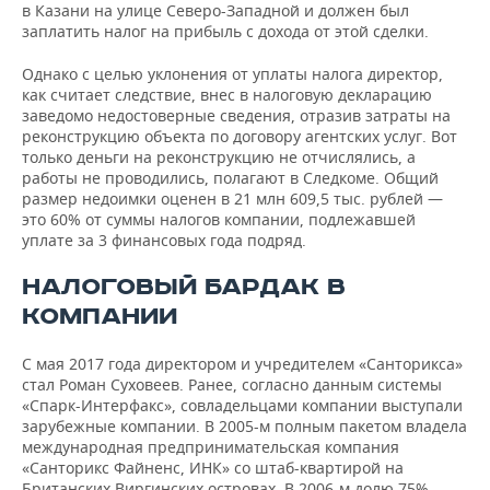
ВОДНЫЕ ВИДЫ СПОРТА
ОБРАЗОВАНИЕ
в Казани на улице Северо-Западной и должен был
заплатить налог на прибыль с дохода от этой сделки.
ХОККЕЙ С МЯЧОМ
ПРОИСШЕСТВИЯ
Однако с целью уклонения от уплаты налога директор,
как считает следствие, внес в налоговую декларацию
заведомо недостоверные сведения, отразив затраты на
реконструкцию объекта по договору агентских услуг. Вот
только деньги на реконструкцию не отчислялись, а
работы не проводились, полагают в Следкоме. Общий
размер недоимки оценен в 21 млн 609,5 тыс. рублей —
это 60% от суммы налогов компании, подлежавшей
уплате за 3 финансовых года подряд.
НАЛОГОВЫЙ БАРДАК В
КОМПАНИИ
С мая 2017 года директором и учредителем «Санторикса»
стал Роман Суховеев. Ранее, согласно данным системы
«Спарк-Интерфакс», совладельцами компании выступали
зарубежные компании. В 2005-м полным пакетом владела
международная предпринимательская компания
«Санторикс Файненс, ИНК» со штаб-квартирой на
Британских Виргинских островах. В 2006-м долю 75%