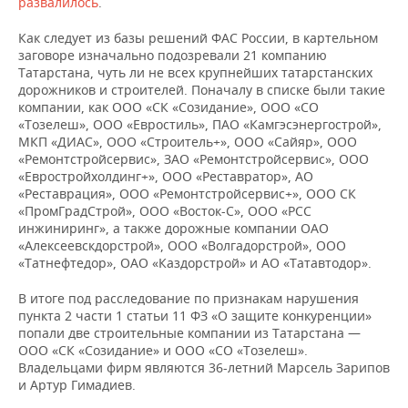
развалилось
.
Как следует из базы решений ФАС России, в картельном
заговоре изначально подозревали 21 компанию
Татарстана, чуть ли не всех крупнейших татарстанских
дорожников и строителей. Поначалу в списке были такие
компании, как ООО «СК «Созидание», ООО «СО
«Тозелеш», ООО «Евростиль», ПАО «Камгэсэнергострой»,
МКП «ДИАС», ООО «Строитель+», ООО «Сайяр», ООО
«Ремонтстройсервис», ЗАО «Ремонтстройсервис», ООО
«Евростройхолдинг+», ООО «Реставратор», АО
«Реставрация», ООО «Ремонтстройсервис+», ООО СК
«ПромГрадСтрой», ООО «Восток-С», ООО «РСС
инжиниринг», а также дорожные компании ОАО
«Алексеевскдорстрой», ООО «Волгадорстрой», ООО
«Татнефтедор», ОАО «Каздорстрой» и АО «Татавтодор».
В итоге под расследование по признакам нарушения
пункта 2 части 1 статьи 11 ФЗ «О защите конкуренции»
попали две строительные компании из Татарстана —
ООО «СК «Созидание» и ООО «СО «Тозелеш».
Владельцами фирм являются 36-летний Марсель Зарипов
и Артур Гимадиев.