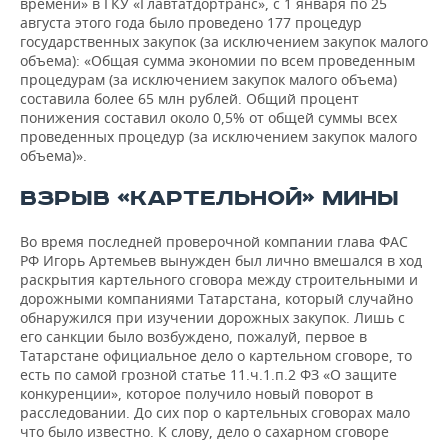
времени» в ГКУ «Главтатдортранс», с 1 января по 25
августа этого года было проведено 177 процедур
государственных закупок (за исключением закупок малого
объема): «Общая сумма экономии по всем проведенным
процедурам (за исключением закупок малого объема)
составила более 65 млн рублей. Общий процент
понижения составил около 0,5% от общей суммы всех
проведенных процедур (за исключением закупок малого
объема)».
ВЗРЫВ «КАРТЕЛЬНОЙ» МИНЫ
Во время последней проверочной компании глава ФАС
РФ Игорь Артемьев вынужден был лично вмешался в ход
раскрытия картельного сговора между строительными и
дорожными компаниями Татарстана, который случайно
обнаружился при изучении дорожных закупок. Лишь с
его санкции было возбуждено, пожалуй, первое в
Татарстане официальное дело о картельном сговоре, то
есть по самой грозной статье 11.ч.1.п.2 ФЗ «О защите
конкуренции», которое получило новый поворот в
расследовании. До сих пор о картельных сговорах мало
что было известно. К слову, дело о сахарном сговоре