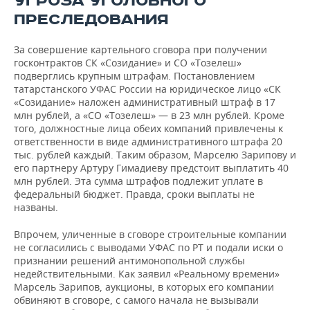
УГРОЗА УГОЛОВНОГО
ПРЕСЛЕДОВАНИЯ
За совершение картельного сговора при получении
госконтрактов СК «Созидание» и СО «Тозелеш»
подверглись крупным штрафам. Постановлением
татарстанского УФАС России на юридическое лицо «СК
«Созидание» наложен административный штраф в 17
млн рублей, а «СО «Тозелеш» — в 23 млн рублей. Кроме
того, должностные лица обеих компаний привлечены к
ответственности в виде административного штрафа 20
тыс. рублей каждый. Таким образом, Марселю Зарипову и
его партнеру Артуру Гимадиеву предстоит выплатить 40
млн рублей. Эта сумма штрафов подлежит уплате в
федеральный бюджет. Правда, сроки выплаты не
названы.
Впрочем, уличенные в сговоре строительные компании
не согласились с выводами УФАС по РТ и подали иски о
признании решений антимонопольной службы
недействительными. Как заявил «Реальному времени»
Марсель Зарипов, аукционы, в которых его компании
обвиняют в сговоре, с самого начала не вызывали