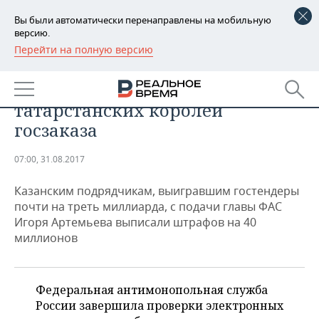
Вы были автоматически перенаправлены на мобильную
версию.
Перейти на полную версию
РЕГИОНЫ
Москва запустила дело о
БАШКОРТОСТАН
НОВОСТИ
картельном сговоре
татарстанских королей
ТАТАРСТАН
АНАЛИТИКА
госзаказа
УДМУРТИЯ
НОВОСТИ АНАЛИТИКИ
ЭКОНОМИКА
07:00, 31.08.2017
ДЕКЛАРАЦИИ О ДОХОДАХ
НОВОСТИ ЭКОНОМИКИ
ПРОМЫШЛЕННОСТЬ
Казанским подрядчикам, выигравшим гостендеры
почти на треть миллиарда, с подачи главы ФАС
КОРОЛИ ГОСЗАКАЗА ПФО
ФИНАНСЫ
НОВОСТИ
НЕДВИЖИМОСТЬ
Игоря Артемьева выписали штрафов на 40
ПРОМЫШЛЕННОСТИ
миллионов
ВУЗЫ ТАТАРСТАНА
БАНКИ
НОВОСТИ НЕДВИЖИМОСТИ
АВТО
АГРОПРОМ
КОМУ ПРИНАДЛЕЖАТ
БЮДЖЕТ
НОВОСТИ АВТО
БИЗНЕС
Федеральная антимонопольная служба
ТОРГОВЫЕ ЦЕНТРЫ
МАШИНОСТРОЕНИЕ
ТАТАРСТАНА
России завершила проверки электронных
ИНВЕСТИЦИИ
НОВОСТИ БИЗНЕСА
ТЕХНОЛОГИИ