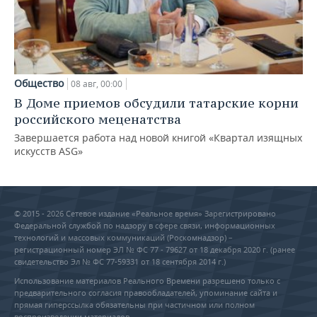
Общество
08 авг, 00:00
В Доме приемов обсудили татарские корни
российского меценатства
Завершается работа над новой книгой «Квартал изящных
искусств ASG»
© 2015 - 2026 Сетевое издание «Реальное время» Зарегистрировано
Федеральной службой по надзору в сфере связи, информационных
технологий и массовых коммуникаций (Роскомнадзор) –
регистрационный номер ЭЛ № ФС 77 - 79627 от 18 декабря 2020 г. (ранее
свидетельство Эл № ФС 77-59331 от 18 сентября 2014 г.)
Использование материалов Реального Времени разрешено только с
предварительного согласия правообладателей, упоминание сайта и
прямая гиперссылка обязательны при частичном или полном
воспроизведении материалов.