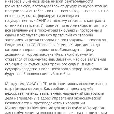
интереса у бизнеса из-за низкой рентабельности
госконтрактов, поэтому заявок от других конкурсантов не
поступило. «Рентабельность — всего 3%», — сказал он. По
его словам, смета формируется исходя из
государственных СНИПов, поэтому стоимость контракта
от них не зависела. И главное, по его мнению, в том, что
все заявленные в госконтрактах объекты построены и
сданы в эксплуатацию без претензий со стороны
заказчика. «Третья сторона не пострадала», — сказал он.
Гендиректор «СО «Тозелеш» Рамиль Хайретдинов, до
которого вчера вечером по мобильному телефону
дозвонился корреспондент «Реального времени»,
отказался от комментариев. Заметим, что оба заявления
объединены судьей Арбитражного суда РТ в одно
судопроизводство. После некоторого перерыва слушания
будут возобновлены лишь 3 октября.
Между тем, УФАС по РТ не ограничилось исключительно
штрафными мерами. Как сообщила пресс-служба
ведомства, «в виду выявленных нарушений материалы
дела направлены в адрес Управления экономической
безопасности и противодействия коррупции
Министерства внутренних дел по Республике Татарстан
для возбуждения уголовного производства по признакам