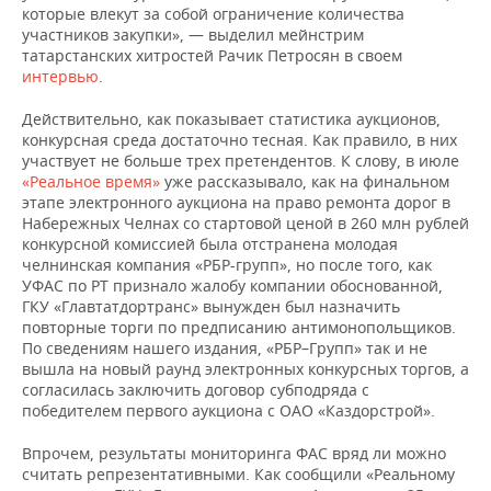
которые влекут за собой ограничение количества
участников закупки», — выделил мейнстрим
татарстанских хитростей Рачик Петросян в своем
интервью
.
Действительно, как показывает статистика аукционов,
конкурсная среда достаточно тесная. Как правило, в них
участвует не больше трех претендентов. К слову, в июле
«Реальное время»
уже рассказывало, как на финальном
этапе электронного аукциона на право ремонта дорог в
Набережных Челнах со стартовой ценой в 260 млн рублей
конкурсной комиссией была отстранена молодая
челнинская компания «РБР-групп», но после того, как
УФАС по РТ признало жалобу компании обоснованной,
ГКУ «Главтатдортранс» вынужден был назначить
повторные торги по предписанию антимонопольщиков.
По сведениям нашего издания, «РБР–Групп» так и не
вышла на новый раунд электронных конкурсных торгов, а
согласилась заключить договор субподряда с
победителем первого аукциона с ОАО «Каздорстрой».
Впрочем, результаты мониторинга ФАС вряд ли можно
считать репрезентативными. Как сообщили «Реальному