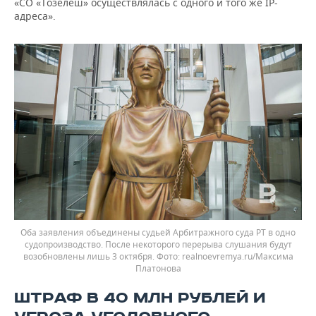
«СО «Тозелеш» осуществлялась с одного и того же IP-
адреса».
Оба заявления объединены судьей Арбитражного суда РТ в одно
судопроизводство. После некоторого перерыва слушания будут
возобновлены лишь 3 октября.
realnoevremya.ru/Максима
Платонова
ШТРАФ В 40 МЛН РУБЛЕЙ И