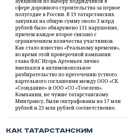
аукционов по выбору подрядчиков в
НЕФТЕХИМИЯ
сфере дорожного строительства за первое
РОЗНИЧНАЯ ТОРГОВЛЯ
НОВОСТИ ТЕХНОЛОГИЙ
МЕРОПРИЯТИЯ
полугодие в России. В 19 татарстанских
НЕФТЬ
закупках на общую сумму около 3 млрд
ТРАНСПОРТ
IT
НОВОСТИ МЕРОПРИЯТИЙ
СПОРТ
рублей было обнаружено 131 нарушение,
ОПК
причем каждое второе связано с
УСЛУГИ
МЕДИА
ВЫЕЗДНАЯ РЕДАКЦИЯ
НОВОСТИ СПОРТА
ОБЩЕСТВО
ограничением количества участников.
ЭНЕРГЕТИКА
Как стало известно «Реальному времени»,
ТЕЛЕКОММУНИКАЦИИ
БИЗНЕС-БРАНЧИ
ФУТБОЛ
НОВОСТИ ОБЩЕСТВА
ФОТОГАЛЕРЕЯ
во время этой проверочной кампании
глава ФАС Игорь Артемьев лично
ONLINE-КОНФЕРЕНЦИИ
ХОККЕЙ
ВЛАСТЬ
СЮЖЕТЫ
вмешался в антимонопольное
разбирательство по пресечению устного
картельного соглашения между ООО «СК
ОТКРЫТАЯ ЛЕКЦИЯ
БАСКЕТБОЛ
ИНФРАСТРУКТУРА
СПРАВОЧНИК
«Созидание» и ООО «СО «Тозелеш».
Компании, не чужие татарстанскому
ВОЛЕЙБОЛ
ИСТОРИЯ
СПИСОК ПЕРСОН
ПОЛНАЯ ВЕРСИЯ
Минтрансу, были оштрафованы на 17 млн
рублей и 23 млн рублей соответственно.
КИБЕРСПОРТ
КУЛЬТУРА
СПИСОК КОМПАНИЙ
ФИГУРНОЕ КАТАНИЕ
МЕДИЦИНА
КАК ТАТАРСТАНСКИМ