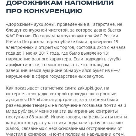
ВОДНЫЕ ВИДЫ СПОРТА
ОБРАЗОВАНИЕ
ДОРОЖНИКАМ НАПОМНИЛИ
ПРО КОНКУРЕНЦИЮ
ХОККЕЙ С МЯЧОМ
ПРОИСШЕСТВИЯ
«Дорожные» аукционы, проведенные в Татарстане, не
блещут конкурсной чистотой, за которое давно бьется
ФАС России. По словам замруководителя ФАС России
Рачика Петросяна, в республике были проверены 19
электронных и открытых торгов, состоявшихся с начала
года до 1 июня 2017 года, где было выявлено 131
нарушение разного характера. Если подходить сугубо
арифметически, то можно сказать, что в каждом
завершившемся аукционе обнаружился букет из 6—7
нарушений в сфере государственных закупок.
Как показывает статистика сайта zakupki.gov, на
интернет-площадке которой проходят электронные
аукционы ГКУ «Главтатдортранс», за это время были
размещены тендеры на получение госзаказа почти на 3
млрд рублей. Именно на эти выигранные контракты
поступило 88 жалоб. Иначе говоря, на результаты почти
каждого конкурса участники подавали сразу несколько
жалоб, связанных с необоснованным отстранением от
участия в конкурсе. «Почти половина нарушений к тем,