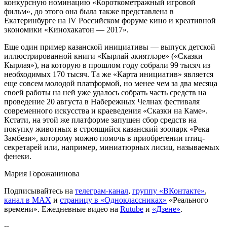
конкурсную номинацию «Короткометражный игровой
фильм», до этого она была также представлена в
Екатеринбурге на IV Российском форуме кино и креативной
экономики «Кинохакатон — 2017».
Еще один пример казанской инициативы — выпуск детской
иллюстрированной книги «Кырлай әкиятләре» («Сказки
Кырлая»), на которую в прошлом году собрали 99 тысяч из
необходимых 170 тысяч. Та же «Карта инициатив» является
еще совсем молодой платформой, но менее чем за два месяца
своей работы на ней уже удалось собрать часть средств на
проведение 20 августа в Набережных Челнах фестиваля
современного искусства и краеведения «Сказки на Каме».
Кстати, на этой же платформе запущен сбор средств на
покупку животных в строящийся казанский зоопарк «Река
Замбези», которому можно помочь в приобретении птиц-
секретарей или, например, миниатюрных лисиц, называемых
фенеки.
Мария Горожанинова
Подписывайтесь на
телеграм-канал
,
группу «ВКонтакте»
,
канал в MAX
и
страницу в «Одноклассниках»
«Реального
времени». Ежедневные видео на
Rutube
и
«Дзене»
.