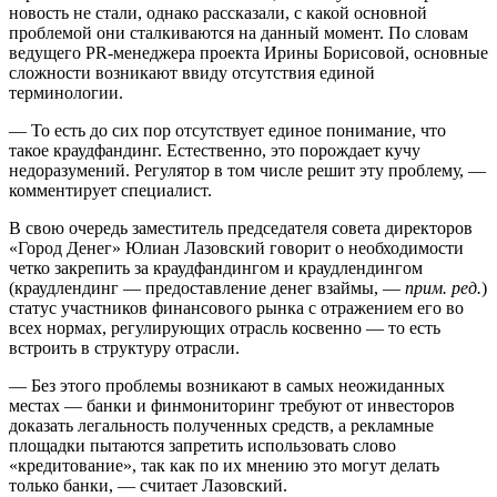
новость не стали, однако рассказали, с какой основной
проблемой они сталкиваются на данный момент. По словам
ведущего PR-менеджера проекта Ирины Борисовой, основные
сложности возникают ввиду отсутствия единой
терминологии.
— То есть до сих пор отсутствует единое понимание, что
такое краудфандинг. Естественно, это порождает кучу
недоразумений. Регулятор в том числе решит эту проблему, —
комментирует специалист.
В свою очередь заместитель председателя совета директоров
«Город Денег» Юлиан Лазовский говорит о необходимости
четко закрепить за краудфандингом и краудлендингом
(краудлендинг — предоставление денег взаймы, —
прим. ред.
)
статус участников финансового рынка с отражением его во
всех нормах, регулирующих отрасль косвенно — то есть
встроить в структуру отрасли.
— Без этого проблемы возникают в самых неожиданных
местах — банки и финмониторинг требуют от инвесторов
доказать легальность полученных средств, а рекламные
площадки пытаются запретить использовать слово
«кредитование», так как по их мнению это могут делать
только банки, — считает Лазовский.