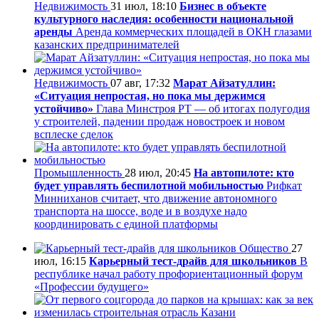
Недвижимость
31 июл, 18:10
Бизнес в объекте
культурного наследия: особенности национальной
аренды
Аренда коммерческих площадей в ОКН глазами
казанских предпринимателей
Недвижимость
07 авг, 17:32
Марат Айзатуллин:
«Ситуация непростая, но пока мы держимся
устойчиво»
Глава Минстроя РТ — об итогах полугодия
у строителей, падении продаж новостроек и новом
всплеске сделок
Промышленность
28 июл, 20:45
На автопилоте: кто
будет управлять беспилотной мобильностью
Рифкат
Минниханов считает, что движение автономного
транспорта на шоссе, воде и в воздухе надо
координировать с единой платформы
Общество
27
июл, 16:15
Карьерный тест-драйв для школьников
В
республике начал работу профориентационный форум
«Профессии будущего»