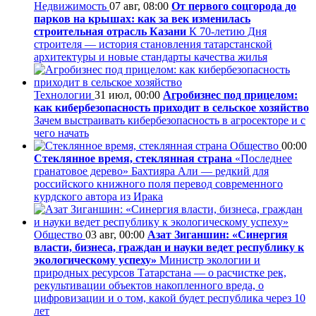
Недвижимость
07 авг, 08:00
От первого соцгорода до
парков на крышах: как за век изменилась
строительная отрасль Казани
К 70-летию Дня
строителя — история становления татарстанской
архитектуры и новые стандарты качества жилья
Технологии
31 июл, 00:00
Агробизнес под прицелом:
как кибербезопасность приходит в сельское хозяйство
Зачем выстраивать кибербезопасность в агросекторе и с
чего начать
Общество
00:00
Стеклянное время, стеклянная страна
«Последнее
гранатовое дерево» Бахтияра Али — редкий для
российского книжного поля перевод современного
курдского автора из Ирака
Общество
03 авг, 00:00
Азат Зиганшин: «Синергия
власти, бизнеса, граждан и науки ведет республику к
экологическому успеху»
Министр экологии и
природных ресурсов Татарстана — о расчистке рек,
рекультивации объектов накопленного вреда, о
цифровизации и о том, какой будет республика через 10
лет