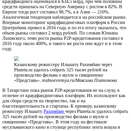
краудфандинга оценивался в $34,5 млрд, при чем половина
средств пришлась на Северную Америку с ростом в 82%. В
Европе тогда рост составил 98,7%, а в Азии — 210%.
Аналогичная тенденция наблюдается и на российском рынке.
Впервые мониторинг краудфандинговых платформ в России
Центробанк провел в 2016 году, и по его итогу оказалось, что
объем рынка составил 2 млрд рублей. По словам Юлиана
Лазовского, темп роста рынка P2P-кредитования составил в
2016 году около 400%, и такого же роста они ждут и в этом
году.
Казанскому режиссеру Ильшату Рахимбаю через
Planeta.ru удалось собрать 325 тысяч рублей на
производство фильма о мулле и священнике
«Представь».
realnoevremya.ru/Максима Платонова
В Татарстане пока рынок Р2Р-кредитования не на слуху, в
отличие от краудфандинговых платформ. Их используют как
для сбора средств на творчество, так и на
благотворительность и стартапы. К примеру, казанскому
режиссеру Ильшату
Рахимбаю
через Planeta.ru удалось собрать
325 тысяч рублей на производство фильма о мулле и
священнике «Представь». В этом году на фестивале
мусульманского кино в столице республике лента вошла в