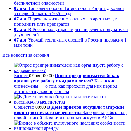
беспилотной опасностей
07 авг
Торговый оборот Татарстана и Индии удвоился
за первый квартал 2026 года
07 авг
Перечень жизненно важных лекарств могут
пополнить пять препаратов
07 авг
В России могут расширить перечень получателей
двух пенсий
07 авг
Урожай тепличных овощей в России превысил 1
млн тонн
Все новости за сегодня
Бизнес
07 авг, 00:00
Опрос предпринимателей: как
организуете работу с кадрами летом?
Казанские
бизнесмены — о том, как проходит для них период
летних отпусков персонала
Общество
00:00
В Доме приемов обсудили татарские
корни российского меценатства
Завершена работа над
новой книгой «Квартал изящных искусств ASG»