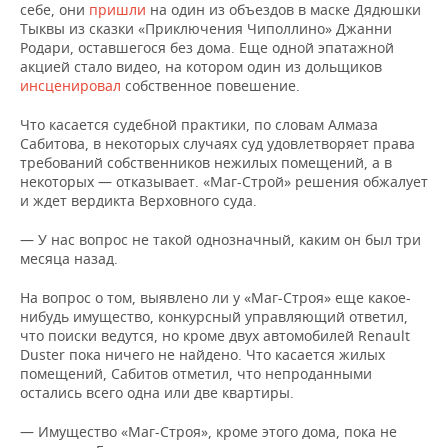
себе, они
пришли
на один из объездов в маске Дядюшки
Тыквы из сказки «Приключения Чиполлино» Джанни
Родари, оставшегося без дома. Еще одной эпатажной
акцией стало видео, на котором один из дольщиков
инсценировал
собственное повешение.
Что касается судебной практики, по словам Алмаза
Сабитова, в некоторых случаях суд удовлетворяет права
требований собственников нежилых помещений, а в
некоторых — отказывает. «Маг-Строй» решения обжалует
и ждет вердикта Верховного суда.
— У нас вопрос не такой однозначный, каким он был три
месяца назад.
На вопрос о том, выявлено ли у «Маг-Строя» еще какое-
нибудь имущество, конкурсный управляющий ответил,
что поиски ведутся, но кроме двух автомобилей Renault
Duster пока ничего не найдено. Что касается жилых
помещений, Сабитов отметил, что непроданными
остались всего одна или две квартиры.
— Имущество «Маг-Строя», кроме этого дома, пока не