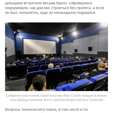
дольщики встретили весьма бурно: собравшиеся
недоумевали, как дом мог строиться без проекта, а если
он был, непонятно, куда он неожиданно подевался.
Собрание участников строительства «Маг-Строя» прошло в малом
зале Дворца химиков.
realnoevremya.ru/Олега Тихонова
Вопросы технического плана, в том числе и по