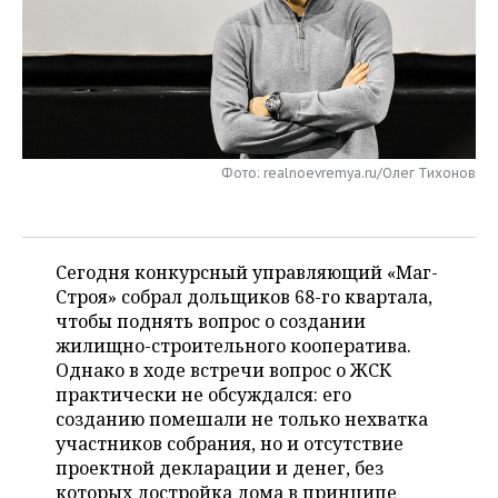
НЕФТЕХИМИЯ
РОЗНИЧНАЯ ТОРГОВЛЯ
НОВОСТИ ТЕХНОЛОГИЙ
МЕРОПРИЯТИЯ
НЕФТЬ
ТРАНСПОРТ
IT
НОВОСТИ МЕРОПРИЯТИЙ
СПОРТ
ОПК
УСЛУГИ
МЕДИА
ВЫЕЗДНАЯ РЕДАКЦИЯ
НОВОСТИ СПОРТА
ОБЩЕСТВО
ЭНЕРГЕТИКА
Фото: realnoevremya.ru/Олег Тихонов
ТЕЛЕКОММУНИКАЦИИ
БИЗНЕС-БРАНЧИ
ФУТБОЛ
НОВОСТИ ОБЩЕСТВА
ФОТОГАЛЕРЕЯ
ONLINE-КОНФЕРЕНЦИИ
ХОККЕЙ
ВЛАСТЬ
СЮЖЕТЫ
Сегодня конкурсный управляющий «Маг-
Строя» собрал дольщиков 68-го квартала,
ОТКРЫТАЯ ЛЕКЦИЯ
БАСКЕТБОЛ
ИНФРАСТРУКТУРА
СПРАВОЧНИК
чтобы поднять вопрос о создании
жилищно-строительного кооператива.
ВОЛЕЙБОЛ
ИСТОРИЯ
СПИСОК ПЕРСОН
ПОЛНАЯ ВЕРСИЯ
Однако в ходе встречи вопрос о ЖСК
практически не обсуждался: его
КИБЕРСПОРТ
КУЛЬТУРА
СПИСОК КОМПАНИЙ
созданию помешали не только нехватка
участников собрания, но и отсутствие
ФИГУРНОЕ КАТАНИЕ
МЕДИЦИНА
проектной декларации и денег, без
которых достройка дома в принципе