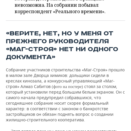
ВОДНЫЕ ВИДЫ СПОРТА
ОБРАЗОВАНИЕ
невозможна. На собрании побывал
корреспондент «Реального времени».
ХОККЕЙ С МЯЧОМ
ПРОИСШЕСТВИЯ
«ВЕРИТЕ, НЕТ, НО У МЕНЯ ОТ
ПРЕЖНЕГО РУКОВОДИТЕЛЯ
«МАГ-СТРОЯ» НЕТ НИ ОДНОГО
ДОКУМЕНТА»
Собрание участников строительства «Маг-Строя» прошло
в малом зале Дворца химиков: дольщики сидели в
креслах кинозала, а конкурсный управляющий «Маг-
строя» Алмаз Сабитов
стоял за столом,
(фото на постере)
который установили перед большим белым экраном. Он с
самого начала предупредил собравшихся, что
сегодняшнее собрание носит скорее формальный
характер: в соответствии с законом о банкротстве
застройщиков он обязан поднять вопрос о создании
жилищно-строительного кооператива.