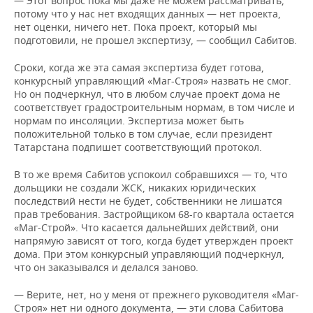
— Этот вопрос пока мы даже не можем рассматривать,
потому что у нас нет входящих данных — нет проекта,
нет оценки, ничего нет. Пока проект, который мы
подготовили, не прошел экспертизу, — сообщил Сабитов.
Сроки, когда же эта самая экспертиза будет готова,
конкурсный управляющий «Маг-Строя» назвать не смог.
Но он подчеркнул, что в любом случае проект дома не
соответствует градостроительным нормам, в том числе и
нормам по инсоляции. Экспертиза может быть
положительной только в том случае, если президент
Татарстана подпишет соответствующий протокол.
В то же время Сабитов успокоил собравшихся — то, что
дольщики не создали ЖСК, никаких юридических
последствий нести не будет, собственники не лишатся
прав требования. Застройщиком 68-го квартала остается
«Маг-Строй». Что касается дальнейших действий, они
напрямую зависят от того, когда будет утвержден проект
дома. При этом конкурсный управляющий подчеркнул,
что он заказывался и делался заново.
— Верите, нет, но у меня от прежнего руководителя «Маг-
Строя» нет ни одного документа, — эти слова Сабитова