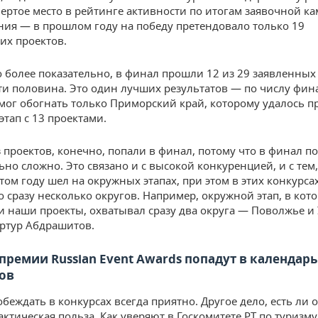
вертое место в рейтинге активности по итогам заявочной к
ния — в прошлом году на победу претендовало только 19
ких проектов.
о более показательно, в финал прошли 12 из 29 заявленных
чти половина. Это один лучших результатов — по числу фин
смог обогнать только Приморский край, которому удалось п
этап с 13 проектами.
з проектов, конечно, попали в финал, потому что в финал п
ьно сложно. Это связано и с высокой конкуренцией, и с тем,
том году шел на окружных этапах, при этом в этих конкурса
о сразу несколько округов. Например, окружной этап, в кот
и наши проекты, охватывал сразу два округа — Поволжье и
Артур Абдрашитов.
ремии Russian Event Awards попадут в календарь 
ов
беждать в конкурсах всегда приятно. Другое дело, есть ли о
актическая польза. Как уверяют в Госкомитете РТ по туризму