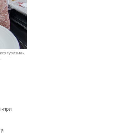
ого туризма»
а
н-при
ий