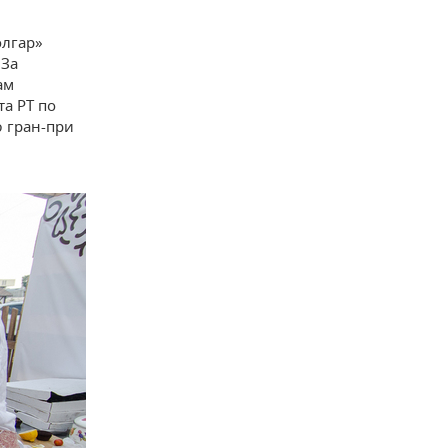
олгар»
«За
ам
та РТ по
ю гран-при