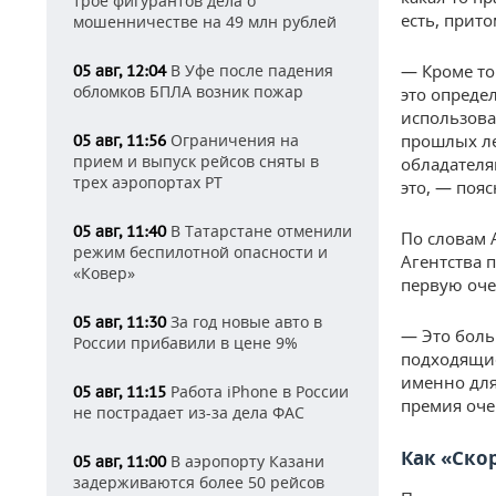
трое фигурантов дела о
есть, прит
мошенничестве на 49 млн рублей
В Уфе после падения
— Кроме то
05 авг, 12:04
обломков БПЛА возник пожар
это опреде
использова
Ограничения на
прошлых ле
05 авг, 11:56
прием и выпуск рейсов сняты в
обладателя
трех аэропортах РТ
это, — поя
В Татарстане отменили
05 авг, 11:40
По словам 
режим беспилотной опасности и
Агентства 
«Ковер»
первую оче
За год новые авто в
05 авг, 11:30
— Это боль
России прибавили в цене 9%
подходящие
именно для
Работа iPhone в России
05 авг, 11:15
премия оче
не пострадает из-за дела ФАС
Как «Ско
В аэропорту Казани
05 авг, 11:00
задерживаются более 50 рейсов