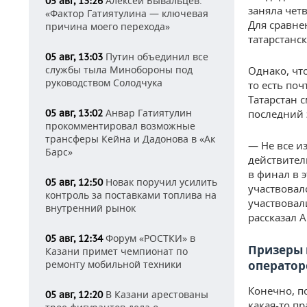
Алексей Бывальцев:
05 авг, 13:26
заняла чет
«Фактор Гатиятулина — ключевая
Для сравне
причина моего перехода»
татарстанс
Путин объединил все
05 авг, 13:03
службы тыла Минобороны под
Однако, чт
руководством Солодчука
то есть по
Татарстан 
Анвар Гатиятулин
05 авг, 13:02
последний 
прокомментировал возможные
трансферы Кейна и Дадонова в «Ак
— Не все и
Барс»
действител
в финал в э
Новак поручил усилить
05 авг, 12:50
участвовал
контроль за поставками топлива на
участвовал
внутренний рынок
рассказал 
Форум «РОСТКИ» в
05 авг, 12:34
Призеры п
Казани примет чемпионат по
ремонту мобильной техники
оператор
Конечно, по
В Казани арестованы
05 авг, 12:20
какая-то пр