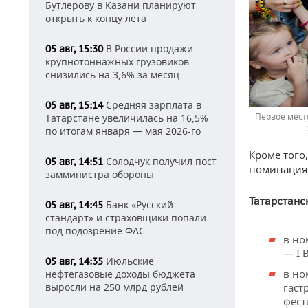
Бутлерову в Казани планируют
открыть к концу лета
В России продажи
05 авг, 15:30
крупнотоннажных грузовиков
снизились на 3,6% за месяц
Средняя зарплата в
05 авг, 15:14
Первое мест
Татарстане увеличилась на 16,5%
по итогам января — мая 2026-го
Кроме того
Солодчук получил пост
05 авг, 14:51
номинация
замминистра обороны
Татарстанс
Банк «Русский
05 авг, 14:45
стандарт» и страховщики попали
под подозрение ФАС
в но
— I 
Июльские
05 авг, 14:35
в но
нефтегазовые доходы бюджета
выросли на 250 млрд рублей
гаст
фест