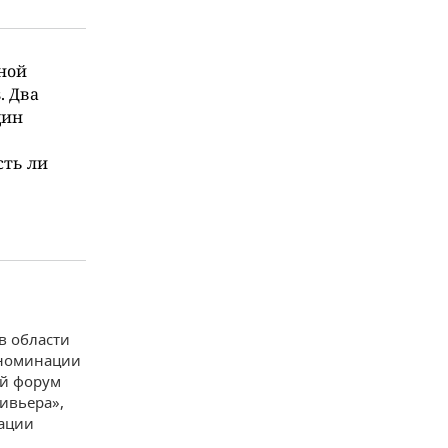
ной
. Два
дин
сть ли
в области
 номинации
ий форум
Ривьера»,
ации