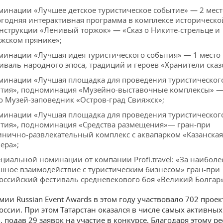
минации «Лучшее детское туристическое событие» — 2 мест
годняя интерактивная программа в комплексе историческо
нструкции «Ленивый торжок» — «Сказ о Никите-стрельце и
жском прянике»;
минации «Лучшая идея туристического события» — 1 место
иваль народного эпоса, традиций и героев «Хранители сказ
минации «Лучшая площадка для проведения туристическог
тия», подноминация «Музейно-выставочные комплексы» —
о Музей-заповедник «Остров-град Свияжск»;
минации «Лучшая площадка для проведения туристическог
тия»,
п
одноминация «Средства размещения»
— гран-при
инично-развлекательный комплекс с аквапарком «Казанская
ера»;
ециальной номинации от компании Profi.travel: «За наиболе
шное взаимодействие с туристическим бизнесом» г
ран-при
оссийский фестиваль средневекового боя «Великий Болгар»
мии Russian Event Awards в этом году участвовало 702 проек
оссии. При этом Татарстан оказался в числе самых активных
 подав 29 заявок на участие в конкурсе. Благодаря этому р