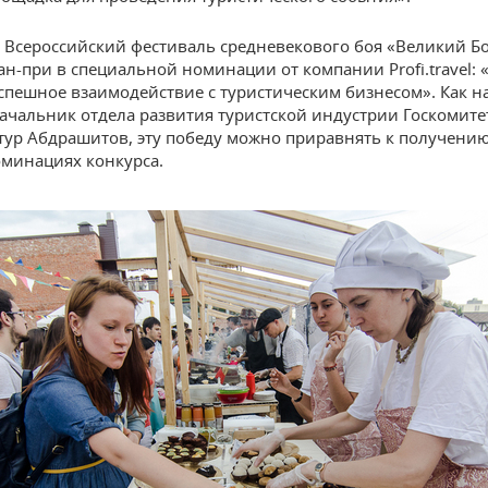
, Всероссийский фестиваль средневекового боя «Великий Б
ан-при в специальной номинации от компании Profi.travel: 
спешное взаимодействие с туристическим бизнесом». Как н
начальник отдела развития туристской индустрии Госкомите
тур Абдрашитов, эту победу можно приравнять к получени
оминациях конкурса.