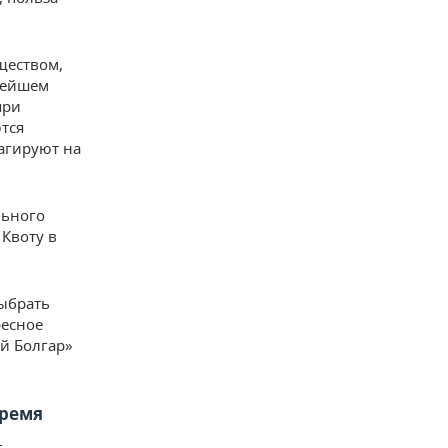
ществом,
нейшем
при
тся
агируют на
льного
Квоту в
выбрать
ресное
й Болгар»
время