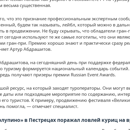
ом весьма существенная.
го, что это признание профессиональным экспертным сооб
ленный, будем так называть, лейбл, который можно в даль
ть в продвижении. Не буду скрывать, что обладатели гран-
т сегодня используют те же самые логотипы, что они являю
ми гран-при. Премию хорошо знают и практически сразу ре
сняет Артур Абдрашитов.
Абдрашитова, на сегодняшний день при поддержке федера
по туризму формируется национальный календарь событий. 
редь получают призеры премии Russian Event Awards.
шой ресурс, на который заходят туроператоры. Они могут 
 даты или подходящее мероприятие по содержанию, инте
 его туристов. К примеру, продвижению фестиваля «Велики
нь помогла, — отмечает специалист.
рлупино» в Пестрецах поражал ловлей куриц на 