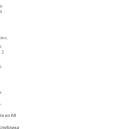
о
й
ок»;
о
 2
о
е
.
та из 68
еспублика