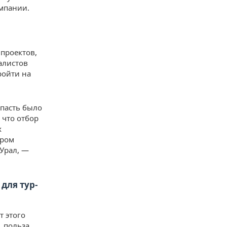
ампании.
 проектов,
алистов
ройти на
опасть было
 что отбор
х
ором
 Урал, —
для тур-
т этого
, польза