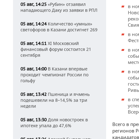
«Рубин» отзаявил
05 авг, 14:25
в но
нападающего Даку из заявки в РПЛ
Ново
реко
Количество «умных»
05 авг, 14:24
Свия
светофоров в Казани достигнет 269
в но
Фест
XI Московский
05 авг, 14:11
финансовый форум состоится 21
в но
сентября
собы
мест
В Казани впервые
05 авг, 14:00
в н
о
проходит чемпионат России по
собы
гольфу
гост
Ривь
Пшеница и ячмень
05 авг, 13:42
в сп
подешевели на 8–14,5% за три
успе
недели
Всер
Доля новостроек в
05 авг, 13:30
Всего в пре
ипотеке упала до 47,6%
регионов Р
кандидатов,