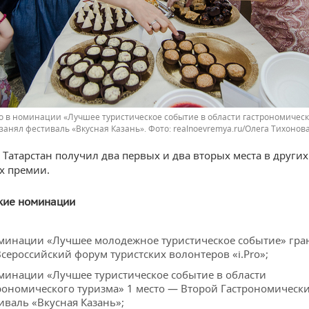
о в номинации «Лучшее туристическое событие в области гастрономическ
занял фестиваль «Вкусная Казань».
realnoevremya.ru/Олега Тихонов
, Татарстан получил два первых и два вторых места в других
х премии.
кие номинации
минации «Лучшее молодежное туристическое событие» г
ра
Всероссийский форум туристских волонтеров «i.Pro»;
минации «Лучшее туристическое событие в области
рономического туризма» 1 место — Второй Гастрономическ
иваль «Вкусная Казань»;