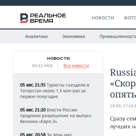
НОВОСТИ
ФОТО
Аналитика
Экономика
Промышленност
НОВОСТИ
Все новости
04:32 МСК
Russi
«Скор
Туристы съездили в
05 авг, 21:35
Татарстан около 1,5 млн раз за
опять
первое полугодие
18:00, 17.10.
Власти России
05 авг, 21:20
продлили разрешение на выпуск
Сразу се
бензина «Евро-3»
лучших на
За день над
05 авг, 20:58