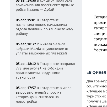
В конце октября одна
05 авг, 19:30
авиакомпания возобновит прямые
рейсы Казань — Дубай
Сегод
В Татарстане
05 авг, 19:01
премии
назначили нового начальника
татарс
отдела полиции по Азнакаевскому
специ
району
средне
У жителя Челнов
польза
05 авг, 18:32
забрали Mazda за уклонение от
фестив
уплаты таможенных платежей
В Татарстане направят
05 авг, 18:12
778 млн рублей на субсидии
«В финал
организациям воздушного
транспорта
Два гран-п
событийног
В Татарстане в июле
05 авг, 17:57
«Лучшее мо
вырос ипотечный спрос на
туристских
«вторичку» и снизился на
получивша
новостройки
«Лучшая пл