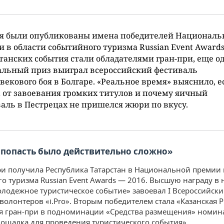
ня были опубликованы имена победителей Националь
 в области событийного туризма Russian Event Awards
танских события стали обладателями гран-при, еще о
альный приз выиграл всероссийский фестиваль
векового боя в Болгаре. «Реальное время» выяснило, е
 от завоевания громких титулов и почему яичный
аль в Пестрецах не пришелся жюри по вкусу.
 попасть было действительно сложно»
ри получила Республика Татарстан в Национальной премии 
о туризма Russian Event Awards — 2016. Высшую награду в
лодежное туристическое событие» завоевал I Всероссийск
 волонтеров «i.Pro». Вторым победителем стала «Казанская 
я гран-при в подноминации «Средства размещения» номин
ощадка для проведения туристического события».