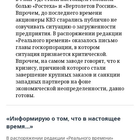
НЕФТЕХИМИЯ
болью «Ростеха» и «Вертолетов России».
РОЗНИЧНАЯ ТОРГОВЛЯ
НОВОСТИ ТЕХНОЛОГИЙ
МЕРОПРИЯТИЯ
Впрочем, до последнего времени
НЕФТЬ
акционеры КВЗ старались публично не
ТРАНСПОРТ
IT
НОВОСТИ МЕРОПРИЯТИЙ
СПОРТ
озвучивать ситуацию о загруженности
ОПК
предприятия. В распоряжении редакции
«Реального времени» оказалось письмо
УСЛУГИ
МЕДИА
ВЫЕЗДНАЯ РЕДАКЦИЯ
НОВОСТИ СПОРТА
ОБЩЕСТВО
ЭНЕРГЕТИКА
главы госкорпорации, в котором
ситуация признается критической.
ТЕЛЕКОММУНИКАЦИИ
БИЗНЕС-БРАНЧИ
ФУТБОЛ
НОВОСТИ ОБЩЕСТВА
ФОТОГАЛЕРЕЯ
Впрочем, на самом заводе говорят, что к
кризису, причиной которого стали
ONLINE-КОНФЕРЕНЦИИ
ХОККЕЙ
ВЛАСТЬ
СЮЖЕТЫ
завершение крупных заказов и санкции
западных партнеров на фоне
ОТКРЫТАЯ ЛЕКЦИЯ
БАСКЕТБОЛ
ИНФРАСТРУКТУРА
СПРАВОЧНИК
экономической неопределенности, давно
готовы.
ВОЛЕЙБОЛ
ИСТОРИЯ
СПИСОК ПЕРСОН
ПОЛНАЯ ВЕРСИЯ
КИБЕРСПОРТ
КУЛЬТУРА
СПИСОК КОМПАНИЙ
«Информирую о том, что в настоящее
время…»
ФИГУРНОЕ КАТАНИЕ
МЕДИЦИНА
В распоряжении редакции «Реального времени»