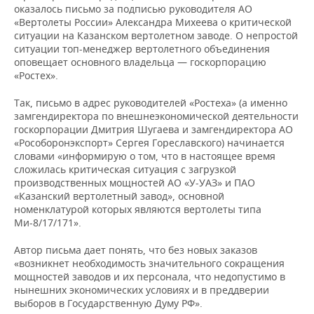
ВОДНЫЕ ВИДЫ СПОРТА
ОБРАЗОВАНИЕ
оказалось письмо за подписью руководителя АО
«Вертолеты России» Александра Михеева о критической
ХОККЕЙ С МЯЧОМ
ПРОИСШЕСТВИЯ
ситуации на Казанском вертолетном заводе. О непростой
ситуации топ-менеджер вертолетного объединения
оповещает основного владельца — госкорпорацию
«Ростех».
Так, письмо в адрес руководителей «Ростеха» (а именно
замгендиректора по внешнеэкономической деятельности
госкорпорации Дмитрия Шугаева и замгендиректора АО
«Рособоронэкспорт» Сергея Гореславского) начинается
словами «информирую о том, что в настоящее время
сложилась критическая ситуация с загрузкой
производственных мощностей АО «У-УАЗ» и ПАО
«Казанский вертолетный завод», основной
номенклатурой которых являются вертолеты типа
Ми-8/17/171».
Автор письма дает понять, что без новых заказов
«возникнет необходимость значительного сокращения
мощностей заводов и их персонала, что недопустимо в
нынешних экономических условиях и в преддверии
выборов в Государственную Думу РФ».