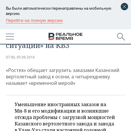
Вы были автоматически перенаправлены на мобильную
версию.
Перейти на полную версию
РЕГИОНЫ
Глава «Вертолетов России»
БАШКОРТОСТАН
НОВОСТИ
рапортовал о «критической
ситуации» на КВЗ
ТАТАРСТАН
АНАЛИТИКА
07:00, 05.09.2016
УДМУРТИЯ
НОВОСТИ АНАЛИТИКИ
ЭКОНОМИКА
«Ростех» обещает загрузить заказами Казанский
ДЕКЛАРАЦИИ О ДОХОДАХ
НОВОСТИ ЭКОНОМИКИ
ПРОМЫШЛЕННОСТЬ
вертолетный завод к осени, а четырехдневку
называет «временной мерой»
КОРОЛИ ГОСЗАКАЗА ПФО
ФИНАНСЫ
НОВОСТИ
НЕДВИЖИМОСТЬ
ПРОМЫШЛЕННОСТИ
ВУЗЫ ТАТАРСТАНА
БАНКИ
НОВОСТИ НЕДВИЖИМОСТИ
АВТО
Уменьшение иностранных заказов на
АГРОПРОМ
Ми-8 и его модификации и возникшие
КОМУ ПРИНАДЛЕЖАТ
БЮДЖЕТ
НОВОСТИ АВТО
БИЗНЕС
отсюда проблемы с загрузкой мощностей
ТОРГОВЫЕ ЦЕНТРЫ
МАШИНОСТРОЕНИЕ
Казанского вертолетного завода и завода
ТАТАРСТАНА
ИНВЕСТИЦИИ
НОВОСТИ БИЗНЕСА
ТЕХНОЛОГИИ
в Улан-Удэ стали настоящей головной