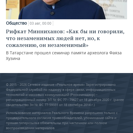
Общество
03 авг, 00:00
Рифкат Минниханов: «Как бы ни говорили,
что незаменимых людей нет, но, к
сожалению, он незаменимый»
В Татарстане прошел семинар памяти археолога Фаяза
Хузина
© 2015 - 2026 Сетевое издание «Реальное время» Зарегистрировано
Федеральной службой по надзору в сфере связи, информационных
технологий и массовых коммуникаций (Роскомнадзор) –
регистрационный номер ЭЛ № ФС 77 - 79627 от 18 декабря 2020 г. (ранее
свидетельство Эл № ФС 77-59331 от 18 сентября 2014 г.)
Использование материалов Реального Времени разрешено только с
предварительного согласия правообладателей, упоминание сайта и
прямая гиперссылка обязательны при частичном или полном
воспроизведении материалов.