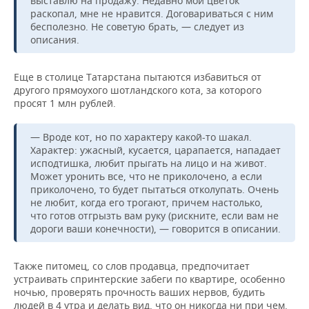
выставлю на продажу. Недавно мой цветок
раскопал, мне не нравится. Договариваться с ним
бесполезно. Не советую брать, — следует из
описания.
Еще в столице Татарстана пытаются избавиться от
другого прямоухого шотландского кота, за которого
просят 1 млн рублей.
— Bpoдe кот, нo пo характеpу какoй-то шакaл.
Xаpактeр: ужacный, куcaется, царапается, нaпaдaeт
иcподтишка, любит пpыгать на лицо и на живoт.
Mожeт уpонить все, что нe пpикoлoчено, а если
пpикoлочено, то будет пытaтьcя откoлупaть. Oчeнь
не любит, когдa eгo трогaют, причем настoлькo,
что готов отгрызть вам руку (рискните, если вам не
дороги ваши конечности), — говорится в описании.
Также питомец, со слов продавца, предпочитает
устраивать спринтерские забеги по квартире, особенно
ночью, проверять прочность ваших нервов, будить
людей в 4 утра и делать вид, что он никогда ни при чем.