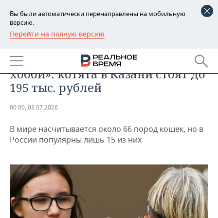
Вы были автоматически перенаправлены на мобильную
версию.
Перейти на полную версию
РЕГИОНЫ
ОБЩЕСТВО
«Это не бизнес, а дорогостоящее
БАШКОРТОСТАН
НОВОСТИ
хобби»: котята в Казани стоят до
ТАТАРСТАН
АНАЛИТИКА
195 тыс. рублей
УДМУРТИЯ
НОВОСТИ АНАЛИТИКИ
ЭКОНОМИКА
00:00, 03.07.2026
ДЕКЛАРАЦИИ О ДОХОДАХ
НОВОСТИ ЭКОНОМИКИ
ПРОМЫШЛЕННОСТЬ
В мире насчитывается около 66 пород кошек, но в
России популярны лишь 15 из них
КОРОЛИ ГОСЗАКАЗА ПФО
ФИНАНСЫ
НОВОСТИ
НЕДВИЖИМОСТЬ
ПРОМЫШЛЕННОСТИ
ВУЗЫ ТАТАРСТАНА
БАНКИ
НОВОСТИ НЕДВИЖИМОСТИ
АВТО
АГРОПРОМ
КОМУ ПРИНАДЛЕЖАТ
БЮДЖЕТ
НОВОСТИ АВТО
БИЗНЕС
ТОРГОВЫЕ ЦЕНТРЫ
МАШИНОСТРОЕНИЕ
ТАТАРСТАНА
ИНВЕСТИЦИИ
НОВОСТИ БИЗНЕСА
ТЕХНОЛОГИИ