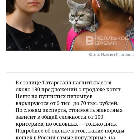
НЕФТЕХИМИЯ
РОЗНИЧНАЯ ТОРГОВЛЯ
НОВОСТИ ТЕХНОЛОГИЙ
МЕРОПРИЯТИЯ
НЕФТЬ
ТРАНСПОРТ
IT
НОВОСТИ МЕРОПРИЯТИЙ
СПОРТ
ОПК
УСЛУГИ
МЕДИА
ВЫЕЗДНАЯ РЕДАКЦИЯ
НОВОСТИ СПОРТА
ОБЩЕСТВО
ЭНЕРГЕТИКА
ТЕЛЕКОММУНИКАЦИИ
БИЗНЕС-БРАНЧИ
ФУТБОЛ
НОВОСТИ ОБЩЕСТВА
ФОТОГАЛЕРЕЯ
Фото: Максим Платонов
ONLINE-КОНФЕРЕНЦИИ
ХОККЕЙ
ВЛАСТЬ
СЮЖЕТЫ
В столице Татарстана насчитывается
ОТКРЫТАЯ ЛЕКЦИЯ
БАСКЕТБОЛ
ИНФРАСТРУКТУРА
СПРАВОЧНИК
около 190 предложений о продаже котят.
Цены на пушистых питомцев
ВОЛЕЙБОЛ
ИСТОРИЯ
СПИСОК ПЕРСОН
ПОЛНАЯ ВЕРСИЯ
варьируются от 5 тыс. до 70 тыс. рублей.
По словам эксперта, стоимость животных
КИБЕРСПОРТ
КУЛЬТУРА
СПИСОК КОМПАНИЙ
зависит в общей сложности от 100
критериев, но основных — только пять.
ФИГУРНОЕ КАТАНИЕ
МЕДИЦИНА
Подробнее об оценке котов, какие породы
кошек в России самые популярные, на