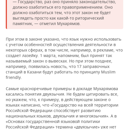
— Государство, раз оно приняло законодательство,
должно озаботиться его правоприменением. Оно
должно озаботиться тем, что этот закон не будет
выглядеть просто как какой-то риторический
памятник, — отметил Мухарямов.
При этом в законе указано, что язык нужно использовать
с учетом особенностей осуществления деятельности в
некоторых сферах, в том числе, например, в рекламе, что
создает лазейку. 1 марта, напомним, был принят так
называемый закон о вывесках. Но при этом позднее,
например, появилась новость, что 17 заправочных
станций в Казани будут работать по принципу Muslim
friendly.
Самые красноречивые примеры в докладе Мухарямова
касались понятия двуязычия. Не будем цитировать все,
но укажем, что, к примеру, в действующем законе о
языках написано, что «Государство на всей территории
Российской Федерации способствует развитию
национальных языков, двуязычия и многоязычия». А в
«Основах государственной языковой политики
Российской Федерации» термина «двуязычие» уже нет