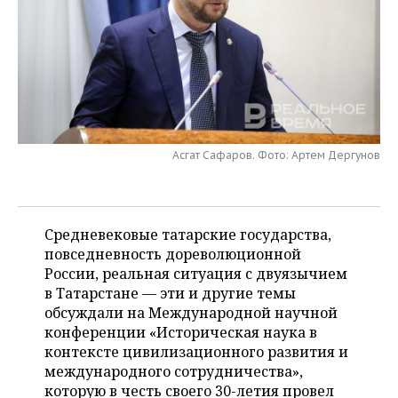
НЕФТЕХИМИЯ
РОЗНИЧНАЯ ТОРГОВЛЯ
НОВОСТИ ТЕХНОЛОГИЙ
МЕРОПРИЯТИЯ
НЕФТЬ
ТРАНСПОРТ
IT
НОВОСТИ МЕРОПРИЯТИЙ
СПОРТ
ОПК
УСЛУГИ
МЕДИА
ВЫЕЗДНАЯ РЕДАКЦИЯ
НОВОСТИ СПОРТА
ОБЩЕСТВО
ЭНЕРГЕТИКА
ТЕЛЕКОММУНИКАЦИИ
БИЗНЕС-БРАНЧИ
ФУТБОЛ
НОВОСТИ ОБЩЕСТВА
ФОТОГАЛЕРЕЯ
Асгат Сафаров. Фото: Артем Дергунов
ONLINE-КОНФЕРЕНЦИИ
ХОККЕЙ
ВЛАСТЬ
СЮЖЕТЫ
Средневековые татарские государства,
ОТКРЫТАЯ ЛЕКЦИЯ
БАСКЕТБОЛ
ИНФРАСТРУКТУРА
СПРАВОЧНИК
повседневность дореволюционной
России, реальная ситуация с двуязычием
ВОЛЕЙБОЛ
ИСТОРИЯ
СПИСОК ПЕРСОН
ПОЛНАЯ ВЕРСИЯ
в Татарстане — эти и другие темы
обсуждали на Международной научной
КИБЕРСПОРТ
КУЛЬТУРА
СПИСОК КОМПАНИЙ
конференции «Историческая наука в
контексте цивилизационного развития и
ФИГУРНОЕ КАТАНИЕ
МЕДИЦИНА
международного сотрудничества»,
которую в честь своего 30-летия провел