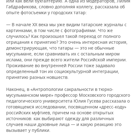
или как вели бухгалтерию. А одна из модераторов, Лилия
Габдрафикова, словно дополняя коллегу, рассказала об
опыте фотосъемки у городских татар:
— В начале XX века мы уже видим татарские журналы с
картинками, в том числе с фотографиями. Что же
случилось? Как произошел такой переход от полного
отрицания к принятию? Это очень интересная история,
демонстрирующая, что татары — это не обычные
мусульмане, если сравнивать их с остальным миром
ислама, они прежде всего жители Российской империи.
Проживание во внутренней России тоже задавало
определенный тон их социокультурной интеграции,
принятию разных новшеств.
Наконец, в «Антропологии сакральности в тюрко-
мусульманском мире» профессор Московского городского
педагогического университета Юлия Гусева рассказала о
готовящемся исследовании, посвященном «дресс-коду»
российских муфтиев, причем на основе открытых
источников: как выбирают одежду для различных
случаев наши духовные лица — и какую реакцию это
вызывает у публики.