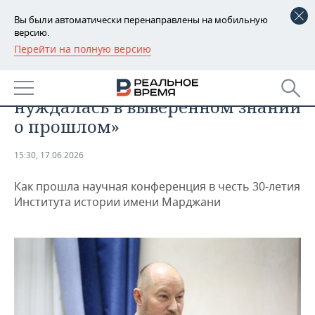
Вы были автоматически перенаправлены на мобильную
версию.
Перейти на полную версию
РЕГИОНЫ
ОБЩЕСТВО
Асгат Сафаров: «Республика
БАШКОРТОСТАН
НОВОСТИ
нуждалась в выверенном знании
ТАТАРСТАН
АНАЛИТИКА
о прошлом»
УДМУРТИЯ
НОВОСТИ АНАЛИТИКИ
ЭКОНОМИКА
15:30, 17.06.2026
ДЕКЛАРАЦИИ О ДОХОДАХ
НОВОСТИ ЭКОНОМИКИ
ПРОМЫШЛЕННОСТЬ
Как прошла научная конференция в честь 30-летия
Института истории имени Марджани
КОРОЛИ ГОСЗАКАЗА ПФО
ФИНАНСЫ
НОВОСТИ
НЕДВИЖИМОСТЬ
ПРОМЫШЛЕННОСТИ
ВУЗЫ ТАТАРСТАНА
БАНКИ
НОВОСТИ НЕДВИЖИМОСТИ
АВТО
АГРОПРОМ
КОМУ ПРИНАДЛЕЖАТ
БЮДЖЕТ
НОВОСТИ АВТО
БИЗНЕС
ТОРГОВЫЕ ЦЕНТРЫ
МАШИНОСТРОЕНИЕ
ТАТАРСТАНА
ИНВЕСТИЦИИ
НОВОСТИ БИЗНЕСА
ТЕХНОЛОГИИ