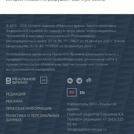
© 2015 - 2026 Сетевое издание «Реальное время» Зарегистрировано
Федеральной службой по надзору в сфере связи, информационных
технологий и массовых коммуникаций (Роскомнадзор) –
регистрационный номер ЭЛ № ФС 77 - 79627 от 18 декабря 2020 г. (ранее
свидетельство Эл № ФС 77-59331 от 18 сентября 2014 г.)
Использование материалов Реального Времени разрешено только с
предварительного согласия правообладателей, упоминание сайта и
прямая гиперссылка обязательны при частичном или полном
воспроизведении материалов.
18+
RU
EN
РЕДАКЦИЯ
РЕКЛАМА
Учредитель ООО «Реальное
ПРАВОВАЯ ИНФОРМАЦИЯ
время»
Главный редактор Саушина А.А.
ПОЛИТИКА О ПЕРСОНАЛЬНЫХ
Телефон редакции: +7 (843) 222-
ДАННЫХ
90-80
info@realnoevremya.ru