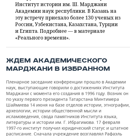
ВОДНЫЕ ВИДЫ СПОРТА
ОБРАЗОВАНИЕ
Институт истории им. Ш. Марджани
Академии наук республики. В Казань на
ХОККЕЙ С МЯЧОМ
ПРОИСШЕСТВИЯ
эту встречу приехало более 130 ученых из
России, Узбекистана, Казахстана, Турции
и Египта. Подробнее — в материале
«Реального времени».
ЖДЕМ АКАДЕМИЧЕСКОГО
МАРДЖАНИ В ИЗБРАННОМ
Пленарное заседание конференции прошло в Академии
наук, выступающие говорили о достижениях Института
Марджани с момента его создания в 1996 году. Возник он
по указу первого президента Татарстана Минтимера
Шаймиева 14 июня на базе отделов истории, этнографии,
археологии, истории общественной мысли и
исламоведения, свода памятников Института языка,
литературы и истории им. Г. Ибрагимова. 17 февраля
1997-го институт получил юридический статус и штатное
расписание. Сначала учреждение возглавлял Рафаэль