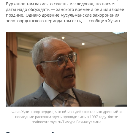
Бурханов там какие-то склепы исследовал, но насчет
даты надо обсуждать — ханского времени они или более
поздние. Однако древние мусульманские захоронения
золотоордынского периода там есть, — сообщил Хузин.
Фаяз Хузин подтвердил, что объект действительно древний и
последние раскопки здесь проводились в 1997 году.
realnoevremya.ru/Тимура Рахматуллина