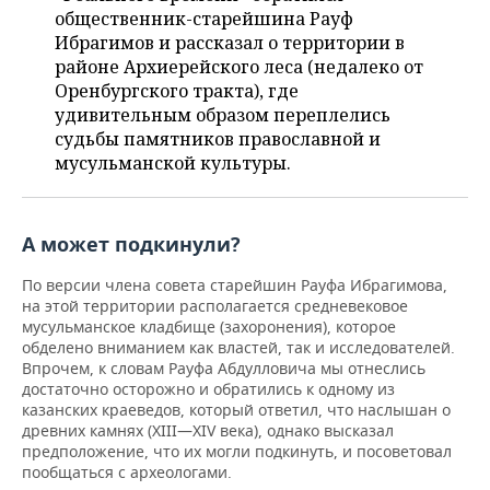
НЕФТЕХИМИЯ
общественник-старейшина Рауф
РОЗНИЧНАЯ ТОРГОВЛЯ
НОВОСТИ ТЕХНОЛОГИЙ
МЕРОПРИЯТИЯ
Ибрагимов и рассказал о территории в
НЕФТЬ
районе Архиерейского леса (недалеко от
Оренбургского тракта), где
ТРАНСПОРТ
IT
НОВОСТИ МЕРОПРИЯТИЙ
СПОРТ
ОПК
удивительным образом переплелись
судьбы памятников православной и
УСЛУГИ
МЕДИА
ВЫЕЗДНАЯ РЕДАКЦИЯ
НОВОСТИ СПОРТА
ОБЩЕСТВО
ЭНЕРГЕТИКА
мусульманской культуры.
ТЕЛЕКОММУНИКАЦИИ
БИЗНЕС-БРАНЧИ
ФУТБОЛ
НОВОСТИ ОБЩЕСТВА
ФОТОГАЛЕРЕЯ
А может подкинули?
ONLINE-КОНФЕРЕНЦИИ
ХОККЕЙ
ВЛАСТЬ
СЮЖЕТЫ
По версии члена совета старейшин Рауфа Ибрагимова,
ОТКРЫТАЯ ЛЕКЦИЯ
БАСКЕТБОЛ
ИНФРАСТРУКТУРА
СПРАВОЧНИК
на этой территории располагается средневековое
мусульманское кладбище (захоронения), которое
ВОЛЕЙБОЛ
ИСТОРИЯ
СПИСОК ПЕРСОН
ПОЛНАЯ ВЕРСИЯ
обделено вниманием как властей, так и исследователей.
Впрочем, к словам Рауфа Абдулловича мы отнеслись
достаточно осторожно и обратились к одному из
КИБЕРСПОРТ
КУЛЬТУРА
СПИСОК КОМПАНИЙ
казанских краеведов, который ответил, что наслышан о
древних камнях (XIII—XIV века), однако высказал
ФИГУРНОЕ КАТАНИЕ
МЕДИЦИНА
предположение, что их могли подкинуть, и посоветовал
пообщаться с археологами.