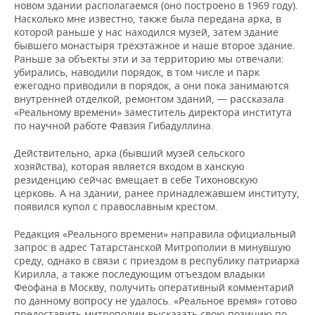
новом здании располагаемся (оно построено в 1969 году).
Насколько мне известно, также была передана арка, в
которой раньше у нас находился музей, затем здание
бывшего монастыря трехэтажное и наше второе здание.
Раньше за объекты эти и за территорию мы отвечали:
убирались, наводили порядок, в том числе и парк
ежегодно приводили в порядок, а они пока занимаются
внутренней отделкой, ремонтом зданий, — рассказала
«Реальному времени» заместитель директора института
по научной работе Фавзия Гибадуллина.
Действительно, арка (бывший музей сельского
хозяйства), которая является входом в ханскую
резиденцию сейчас вмещает в себе Тихоновскую
церковь. А на здании, ранее принадлежавшем институту,
появился купол с православным крестом.
Редакция «Реального времени» направила официальный
запрос в адрес Татарстанской Митрополии в минувшую
среду, однако в связи с приездом в республику патриарха
Кирилла, а также последующим отъездом владыки
Феофана в Москву, получить оперативный комментарий
по данному вопросу не удалось. «Реальное время» готово
предоставить митрополии высказать свою позицию по