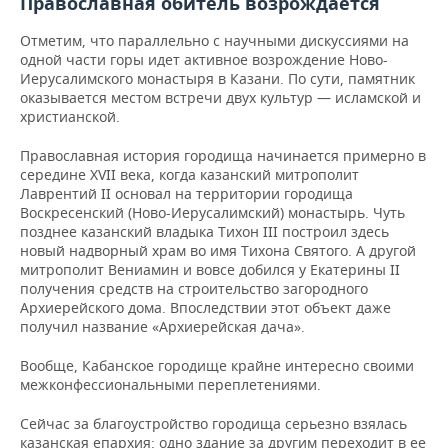
Православная обитель возрождается
Отметим, что параллельно с научными дискуссиями на
одной части горы идет активное возрождение Ново-
Иерусалимского монастыря в Казани. По сути, памятник
оказывается местом встречи двух культур — исламской и
христианской.
Православная история городища начинается примерно в
середине XVII века, когда казанский митрополит
Лаврентий II основал на территории городища
Воскресенский (Ново-Иерусалимский) монастырь. Чуть
позднее казанский владыка Тихон III построил здесь
новый надворный храм во имя Тихона Святого. А другой
митрополит Вениамин и вовсе добился у Екатерины II
получения средств на строительство загородного
Архиерейского дома. Впоследствии этот объект даже
получил название «Архиерейская дача».
Вообще, Кабанское городище крайне интересно своими
межконфессиональными переплетениями.
Сейчас за благоустройство городища серьезно взялась
казанская епархия: одно здание за другим переходит в ее