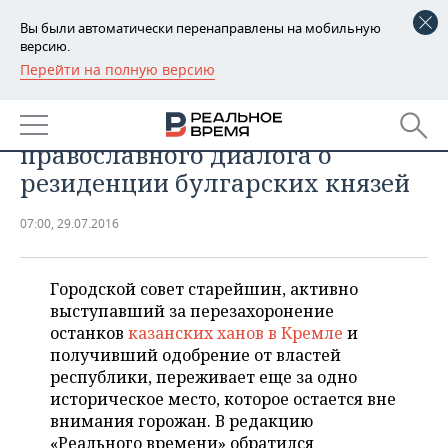
Вы были автоматически перенаправлены на мобильную
версию.
Перейти на полную версию
РЕГИОНЫ
«Беседы об Архиерейской даче»:
БАШКОРТОСТАН
НОВОСТИ
историки ждут мусульманско-
православного диалога о
ТАТАРСТАН
АНАЛИТИКА
резиденции булгарских князей
УДМУРТИЯ
НОВОСТИ АНАЛИТИКИ
ЭКОНОМИКА
07:00, 29.07.2016
ДЕКЛАРАЦИИ О ДОХОДАХ
НОВОСТИ ЭКОНОМИКИ
ПРОМЫШЛЕННОСТЬ
Городской совет старейшин, активно
КОРОЛИ ГОСЗАКАЗА ПФО
ФИНАНСЫ
НОВОСТИ
НЕДВИЖИМОСТЬ
выступавший за перезахоронение
ПРОМЫШЛЕННОСТИ
останков
казанских ханов в Кремле
и
ВУЗЫ ТАТАРСТАНА
БАНКИ
НОВОСТИ НЕДВИЖИМОСТИ
АВТО
получивший одобрение от властей
АГРОПРОМ
республики, переживает еще за одно
КОМУ ПРИНАДЛЕЖАТ
БЮДЖЕТ
НОВОСТИ АВТО
БИЗНЕС
историческое место, которое остается вне
ТОРГОВЫЕ ЦЕНТРЫ
МАШИНОСТРОЕНИЕ
внимания горожан. В редакцию
ТАТАРСТАНА
ИНВЕСТИЦИИ
НОВОСТИ БИЗНЕСА
ТЕХНОЛОГИИ
«Реального времени» обратился