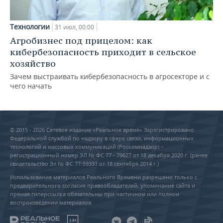
Технологии
31 июл, 00:00
Агробизнес под прицелом: как
кибербезопасность приходит в сельское
хозяйство
Зачем выстраивать кибербезопасность в агросекторе и с
чего начать
© 2015 - 2026 Сетевое издание «Реальное время» Зарегистрировано
Федеральной службой по надзору в сфере связи, информационных
технологий и массовых коммуникаций (Роскомнадзор) –
регистрационный номер ЭЛ № ФС 77 - 79627 от 18 декабря 2020 г. (ранее
свидетельство Эл № ФС 77-59331 от 18 сентября 2014 г.)
Использование материалов Реального Времени разрешено только с
предварительного согласия правообладателей, упоминание сайта и
прямая гиперссылка обязательны при частичном или полном
воспроизведении материалов.
18+