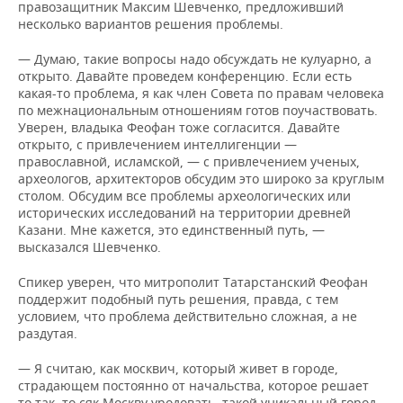
правозащитник Максим Шевченко, предложивший
несколько вариантов решения проблемы.
— Думаю, такие вопросы надо обсуждать не кулуарно, а
открыто. Давайте проведем конференцию. Если есть
какая-то проблема, я как член Совета по правам человека
по межнациональным отношениям готов поучаствовать.
Уверен, владыка Феофан тоже согласится. Давайте
открыто, с привлечением интеллигенции —
православной, исламской, — с привлечением ученых,
археологов, архитекторов обсудим это широко за круглым
столом. Обсудим все проблемы археологических или
исторических исследований на территории древней
Казани. Мне кажется, это единственный путь, —
высказался Шевченко.
Спикер уверен, что митрополит Татарстанский Феофан
поддержит подобный путь решения, правда, с тем
условием, что проблема действительно сложная, а не
раздутая.
— Я считаю, как москвич, который живет в городе,
страдающем постоянно от начальства, которое решает
то так, то сяк Москву уродовать, такой уникальный город,