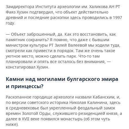
ВОДНЫЕ ВИДЫ СПОРТА
ОБРАЗОВАНИЕ
Замдиректора Института археологии им. Халикова АН РТ
Фаяз Хузин подтвердил, что объект действительно
ХОККЕЙ С МЯЧОМ
ПРОИСШЕСТВИЯ
древний и последние раскопки здесь проводились в 1997
году.
— Объект заброшенный, да. Как это восстановить, как
памятник сохранить? Я помню, что даже с бывшим
министром культуры РТ Зилей Валеевой мы ходили туда,
смотрели как привести в порядок. Там же очень такое
уютное место, можно сделать парк. Что-то там
планировали и опять все осталось без внимания, —
констатировал Хузин.
Камни над могилами булгарского эмира
и принцессы?
Раскопанное городище археологи назвали Кабанским, и,
по версии советского историка Николая Калинина, здесь
в средневековье был укрепленный феодальный замок
времен Золотой Орды, служившего резиденцией князя, а
далее в XVII веке появился монастырь (об этом чуть
ниже).