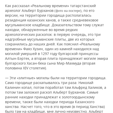
Как рассказал «Реальному времени» татарстанский
археолог Альберт Бурханов
, по его
(фото на постере)
версии, на территории городища располагалась
резиденция казанских ханов, а также средневековое
мусульманское кладбище. Доказательством тому служат
находки, обнаруженные во время редких
археологических раскопок: в первую очередь, это три
надгробные мусульманские плиты, две из которых
сохранились до наших дней. Как пояснил «Реальному
времени» Фаяз Хузин, один из камней находился над
могилой умершей в 1297 году булгарской принцессы
Алтын-Бэртек, а вторая плита принадлежит могиле эмира
булгарского Хасан-бека сына Мир-Махмуда (вторая
половина XIV столетия).
— Эти «элитные» могилы были на территории городища.
Само городище раскапывалось три раза: Николай
Калинин копал, потом поработал там Альфред Халиков, а
потом там заложил раскоп Альберт Бурханов. Самые
ранние находки принадлежат к золотоордынскому
времени, также были находки периода Казанского
ханства. Насчет того, что в это время (в период Ханства)
было там на кладбище, мне лично неизвестно. Альберт