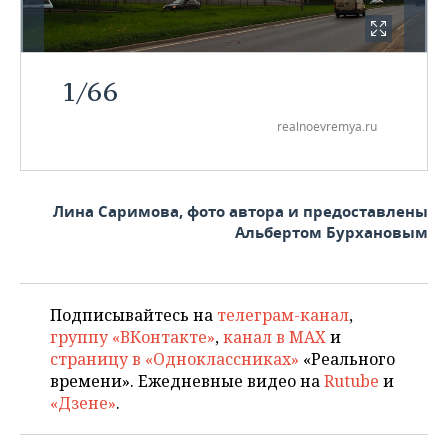
1
/
66
realnoevremya.ru
Лина Саримова, фото автора и предоставлены
Альбертом Бурхановым
Подписывайтесь на
телеграм-канал
,
группу «ВКонтакте»
,
канал в MAX
и
страницу в «Одноклассниках»
«Реального
времени». Ежедневные видео на
Rutube
и
«Дзене»
.