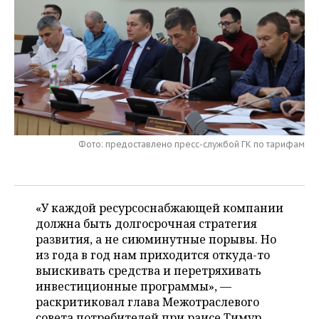
НЕФТЕХИМИЯ
РОЗНИЧНАЯ ТОРГОВЛЯ
НОВОСТИ ТЕХНОЛОГИЙ
МЕРОПРИЯТИЯ
НЕФТЬ
ТРАНСПОРТ
IT
НОВОСТИ МЕРОПРИЯТИЙ
СПОРТ
ОПК
УСЛУГИ
МЕДИА
ВЫЕЗДНАЯ РЕДАКЦИЯ
НОВОСТИ СПОРТА
ОБЩЕСТВО
ЭНЕРГЕТИКА
ТЕЛЕКОММУНИКАЦИИ
БИЗНЕС-БРАНЧИ
ФУТБОЛ
НОВОСТИ ОБЩЕСТВА
ФОТОГАЛЕРЕЯ
Фото: предоставлено пресс-службой ГК по тарифам
ONLINE-КОНФЕРЕНЦИИ
ХОККЕЙ
ВЛАСТЬ
СЮЖЕТЫ
ОТКРЫТАЯ ЛЕКЦИЯ
БАСКЕТБОЛ
ИНФРАСТРУКТУРА
СПРАВОЧНИК
«У каждой ресурсоснабжающей компании
ВОЛЕЙБОЛ
ИСТОРИЯ
СПИСОК ПЕРСОН
должна быть долгосрочная стратегия
ПОЛНАЯ ВЕРСИЯ
развития, а не сиюминутные порывы. Но
из года в год нам приходится откуда-то
КИБЕРСПОРТ
КУЛЬТУРА
СПИСОК КОМПАНИЙ
выискивать средства и перетряхивать
инвестиционные программы», —
ФИГУРНОЕ КАТАНИЕ
МЕДИЦИНА
раскритиковал глава Межотраслевого
совета потребителей при раисе Тимур