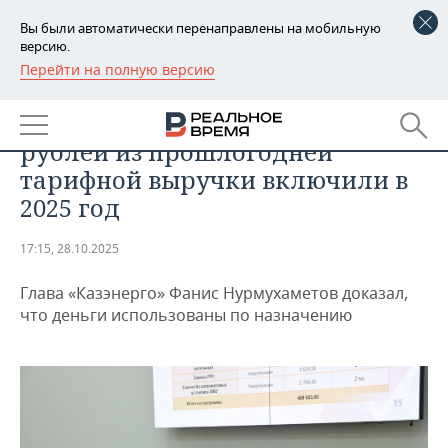
Вы были автоматически перенаправлены на мобильную
версию.
Перейти на полную версию
РЕГИОНЫ
ЭКОНОМИКА
«Казэнерго» отбилось: 11 млн
БАШКОРТОСТАН
НОВОСТИ
рублей из прошлогодней
ТАТАРСТАН
АНАЛИТИКА
тарифной выручки включили в
2025 год
УДМУРТИЯ
НОВОСТИ АНАЛИТИКИ
ЭКОНОМИКА
17:15, 28.10.2025
ДЕКЛАРАЦИИ О ДОХОДАХ
НОВОСТИ ЭКОНОМИКИ
ПРОМЫШЛЕННОСТЬ
Глава «Казэнерго» Фанис Нурмухаметов доказал,
КОРОЛИ ГОСЗАКАЗА ПФО
ФИНАНСЫ
НОВОСТИ
НЕДВИЖИМОСТЬ
что деньги использованы по назначению
ПРОМЫШЛЕННОСТИ
ВУЗЫ ТАТАРСТАНА
БАНКИ
НОВОСТИ НЕДВИЖИМОСТИ
АВТО
АГРОПРОМ
КОМУ ПРИНАДЛЕЖАТ
БЮДЖЕТ
НОВОСТИ АВТО
БИЗНЕС
ТОРГОВЫЕ ЦЕНТРЫ
МАШИНОСТРОЕНИЕ
ТАТАРСТАНА
ИНВЕСТИЦИИ
НОВОСТИ БИЗНЕСА
ТЕХНОЛОГИИ