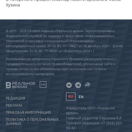
Хузина
© 2015 - 2026 Сетевое издание «Реальное время» Зарегистрировано
Федеральной службой по надзору в сфере связи, информационных
технологий и массовых коммуникаций (Роскомнадзор) –
регистрационный номер ЭЛ № ФС 77 - 79627 от 18 декабря 2020 г. (ранее
свидетельство Эл № ФС 77-59331 от 18 сентября 2014 г.)
Использование материалов Реального Времени разрешено только с
предварительного согласия правообладателей, упоминание сайта и
прямая гиперссылка обязательны при частичном или полном
воспроизведении материалов.
18+
RU
EN
РЕДАКЦИЯ
РЕКЛАМА
Учредитель ООО «Реальное
ПРАВОВАЯ ИНФОРМАЦИЯ
время»
Главный редактор Саушина А.А.
ПОЛИТИКА О ПЕРСОНАЛЬНЫХ
Телефон редакции: +7 (843) 222-
ДАННЫХ
90-80