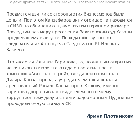
о даче другой взятки.
Максим Платонов / realnoevremya.ru
Предметом взятки со стороны этих бизнесменов были
деньги. При этом Канзафаров вину отрицает и находится
в СИЗО по обвинению в даче взятки в крупном размере.
Последний раз меру пресечения Вахитовский суд Казани
продлевал ему в августе. По ходатайству того же
следователя из 4-го отдела Следкома по РТ Ильшата
Вазиева.
Что касается Ильназа Гарипова, то, по данным открытых
источников, в июле этого года он оставил пост в
компании «Автотрансстрой», где директором стала
Диляра Канзафарова, а учредителем так и остался
арестованный Равиль Канзафаров. К слову, именно
Гарипова допрашивали свидетелем по свежему
коррупционному делу и с ним и задержанным Пудяневым
проводили очную ставку в СК.
Ирина Плотникова