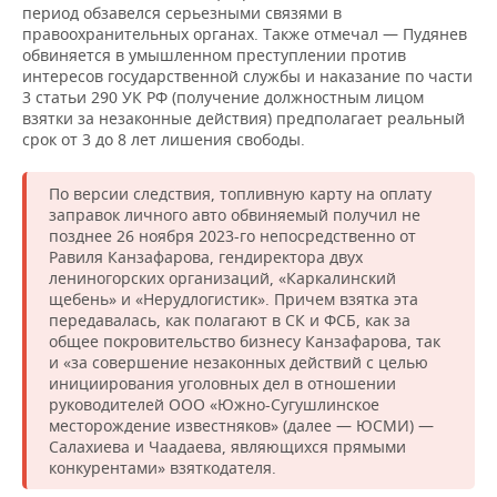
период обзавелся серьезными связями в
правоохранительных органах. Также отмечал — Пудянев
обвиняется в умышленном преступлении против
интересов государственной службы и наказание по части
3 статьи 290 УК РФ (получение должностным лицом
взятки за незаконные действия) предполагает реальный
срок от 3 до 8 лет лишения свободы.
По версии следствия, топливную карту на оплату
заправок личного авто обвиняемый получил не
позднее 26 ноября 2023-го непосредственно от
Равиля Канзафарова, гендиректора двух
лениногорских организаций, «Каркалинский
щебень» и «Нерудлогистик». Причем взятка эта
передавалась, как полагают в СК и ФСБ, как за
общее покровительство бизнесу Канзафарова, так
и «за совершение незаконных действий с целью
инициирования уголовных дел в отношении
руководителей ООО «Южно-Сугушлинское
месторождение известняков» (далее — ЮСМИ) —
Салахиева и Чаадаева, являющихся прямыми
конкурентами» взяткодателя.