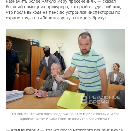
назначить более мягкую меру пресечения», — сказал
бывший помощник прокурора, который в суде сообщил,
что после выхода на пенсию устроился инспектором по
охране труда на «Лениногорскую птицефабрику».
От комментариев пока воздерживаются и обвиняемый, и его
адвокат.
Ирина Плотникова / realnoevremya.ru
— Комментарии — только после итогового решения суда.