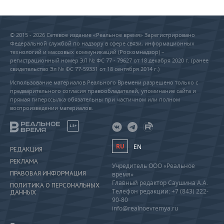
© 2015 - 2026 Сетевое издание «Реальное время» Зарегистрировано
Федеральной службой по надзору в сфере связи, информационных
технологий и массовых коммуникаций (Роскомнадзор) –
регистрационный номер ЭЛ № ФС 77 - 79627 от 18 декабря 2020 г. (ранее
свидетельство Эл № ФС 77-59331 от 18 сентября 2014 г.)
Использование материалов Реального Времени разрешено только с
предварительного согласия правообладателей, упоминание сайта и
прямая гиперссылка обязательны при частичном или полном
воспроизведении материалов.
18+
RU
EN
РЕДАКЦИЯ
РЕКЛАМА
Учредитель ООО «Реальное
ПРАВОВАЯ ИНФОРМАЦИЯ
время»
Главный редактор Саушина А.А.
ПОЛИТИКА О ПЕРСОНАЛЬНЫХ
Телефон редакции: +7 (843) 222-
ДАННЫХ
90-80
info@realnoevremya.ru