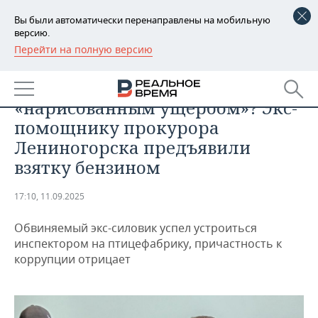
Вы были автоматически перенаправлены на мобильную
версию.
Перейти на полную версию
РЕГИОНЫ
ПРОИСШЕСТВИЯ
Инициировал дела с
БАШКОРТОСТАН
НОВОСТИ
«нарисованным ущербом»? Экс-
ТАТАРСТАН
АНАЛИТИКА
помощнику прокурора
Лениногорска предъявили
УДМУРТИЯ
НОВОСТИ АНАЛИТИКИ
ЭКОНОМИКА
взятку бензином
ДЕКЛАРАЦИИ О ДОХОДАХ
НОВОСТИ ЭКОНОМИКИ
ПРОМЫШЛЕННОСТЬ
17:10, 11.09.2025
КОРОЛИ ГОСЗАКАЗА ПФО
ФИНАНСЫ
НОВОСТИ
НЕДВИЖИМОСТЬ
ПРОМЫШЛЕННОСТИ
Обвиняемый экс-силовик успел устроиться
инспектором на птицефабрику, причастность к
ВУЗЫ ТАТАРСТАНА
БАНКИ
НОВОСТИ НЕДВИЖИМОСТИ
АВТО
АГРОПРОМ
коррупции отрицает
КОМУ ПРИНАДЛЕЖАТ
БЮДЖЕТ
НОВОСТИ АВТО
БИЗНЕС
ТОРГОВЫЕ ЦЕНТРЫ
МАШИНОСТРОЕНИЕ
ТАТАРСТАНА
ИНВЕСТИЦИИ
НОВОСТИ БИЗНЕСА
ТЕХНОЛОГИИ