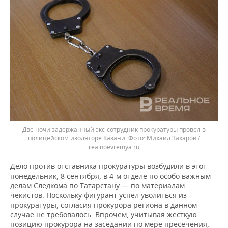
Две ночи задержанный экс-сотрудник прокуратуры провел в
полицейском изоляторе Казани.
Михаил Захаров /
realnoevremya.ru
Дело против отставника прокуратуры возбудили в этот
понедельник, 8 сентября, в 4-м отделе по особо важным
делам Следкома по Татарстану — по материалам
чекистов. Поскольку фигурант успел уволиться из
прокуратуры, согласия прокурора региона в данном
случае не требовалось. Впрочем, учитывая жесткую
позицию прокурора на заседании по мере пресечения,