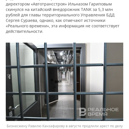
директором «Автотрансстроя» Ильназом Гариповым
скинулся на китайский внедорожник TANK за 5,3 млн
рублей для главы территориального Управления БДД
Сергея Сураева, однако, как отмечают источники
«Реального времени», эта информация не соответствует
действительности.
Бизнесмену Равилю Канзафарову в августе продлили арест по делу