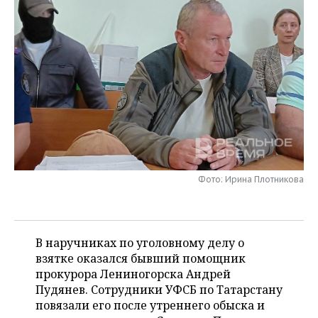
НЕФТЕХИМИЯ
РОЗНИЧНАЯ ТОРГОВЛЯ
НОВОСТИ ТЕХНОЛОГИЙ
МЕРОПРИЯТИЯ
НЕФТЬ
ТРАНСПОРТ
IT
НОВОСТИ МЕРОПРИЯТИЙ
СПОРТ
ОПК
УСЛУГИ
МЕДИА
ВЫЕЗДНАЯ РЕДАКЦИЯ
НОВОСТИ СПОРТА
ОБЩЕСТВО
ЭНЕРГЕТИКА
ТЕЛЕКОММУНИКАЦИИ
БИЗНЕС-БРАНЧИ
ФУТБОЛ
НОВОСТИ ОБЩЕСТВА
ФОТОГАЛЕРЕЯ
ONLINE-КОНФЕРЕНЦИИ
ХОККЕЙ
ВЛАСТЬ
СЮЖЕТЫ
Фото: Ирина Плотникова
ОТКРЫТАЯ ЛЕКЦИЯ
БАСКЕТБОЛ
ИНФРАСТРУКТУРА
СПРАВОЧНИК
ВОЛЕЙБОЛ
ИСТОРИЯ
СПИСОК ПЕРСОН
ПОЛНАЯ ВЕРСИЯ
В наручниках по уголовному делу о
КИБЕРСПОРТ
КУЛЬТУРА
СПИСОК КОМПАНИЙ
взятке оказался бывший помощник
прокурора Лениногорска Андрей
ФИГУРНОЕ КАТАНИЕ
МЕДИЦИНА
Пудянев. Сотрудники УФСБ по Татарстану
повязали его после утреннего обыска и