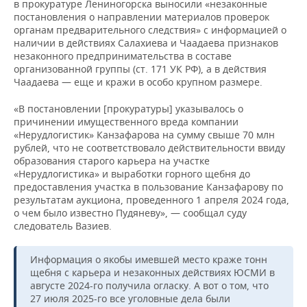
в прокуратуре Лениногорска выносили «незаконные
постановления о направлении материалов проверок
органам предварительного следствия» с информацией о
наличии в действиях Салахиева и Чаадаева признаков
незаконного предпринимательства в составе
организованной группы (ст. 171 УК РФ), а в действия
Чаадаева — еще и кражи в особо крупном размере.
«В постановлении [прокуратуры] указывалось о
причинении имущественного вреда компании
«Нерудлогистик» Канзафарова на сумму свыше 70 млн
рублей, что не соответствовало действительности ввиду
образования старого карьера на участке
«Нерудлогистика» и выработки горного щебня до
предоставления участка в пользование Канзафарову по
результатам аукциона, проведенного 1 апреля 2024 года,
о чем было известно Пудяневу», — сообщал суду
следователь Вазиев.
Информация о якобы имевшей место краже тонн
щебня с карьера и незаконных действиях ЮСМИ в
августе 2024-го получила огласку. А вот о том, что
27 июля 2025-го все уголовные дела были