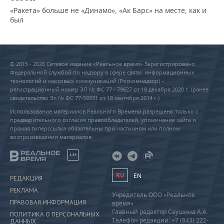
«Ракета» больше не «Динамо», «Ак Барс» на месте, как и
был
© 2015 - 2026 Сетевое издание «Реальное время» Зарегистрировано
Федеральной службой по надзору в сфере связи, информационных
технологий и массовых коммуникаций (Роскомнадзор) –
регистрационный номер ЭЛ № ФС 77 - 79627 от 18 декабря 2020 г. (ранее
свидетельство Эл № ФС 77-59331 от 18 сентября 2014 г.)
Использование материалов Реального Времени разрешено только с
предварительного согласия правообладателей, упоминание сайта и
прямая гиперссылка обязательны при частичном или полном
воспроизведении материалов.
18+
RU
EN
РЕДАКЦИЯ
РЕКЛАМА
Учредитель ООО «Реальное
ПРАВОВАЯ ИНФОРМАЦИЯ
время»
Главный редактор Саушина А.А.
ПОЛИТИКА О ПЕРСОНАЛЬНЫХ
Телефон редакции: +7 (843) 222-
ДАННЫХ