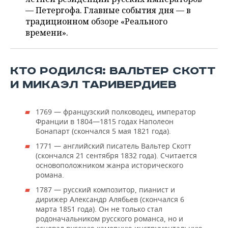
ВОДНЫЕ ВИДЫ СПОРТА
ОБРАЗОВАНИЕ
— Петергофа. Главные события дня — в
традиционном обзоре «Реального
ХОККЕЙ С МЯЧОМ
ПРОИСШЕСТВИЯ
времени».
КТО РОДИЛСЯ: ВАЛЬТЕР СКОТТ
И МИКАЭЛ ТАРИВЕРДИЕВ
1769 — французский полководец, император
Франции в 1804—1815 годах Наполеон
Бонапарт (скончался 5 мая 1821 года).
1771 — английский писатель Вальтер Скотт
(скончался 21 сентября 1832 года). Считается
основоположником жанра исторического
романа.
1787 — русский композитор, пианист и
дирижер Александр Алябьев (скончался 6
марта 1851 года). Он не только стал
родоначальником русского романса, но и