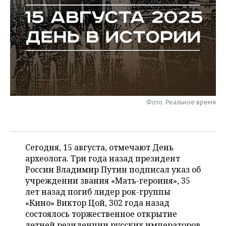
НЕФТЕХИМИЯ
РОЗНИЧНАЯ ТОРГОВЛЯ
НОВОСТИ ТЕХНОЛОГИЙ
МЕРОПРИЯТИЯ
НЕФТЬ
ТРАНСПОРТ
IT
НОВОСТИ МЕРОПРИЯТИЙ
СПОРТ
ОПК
УСЛУГИ
МЕДИА
ВЫЕЗДНАЯ РЕДАКЦИЯ
НОВОСТИ СПОРТА
ОБЩЕСТВО
ЭНЕРГЕТИКА
ТЕЛЕКОММУНИКАЦИИ
БИЗНЕС-БРАНЧИ
ФУТБОЛ
НОВОСТИ ОБЩЕСТВА
ФОТОГАЛЕРЕЯ
Фото: Реальное время
ONLINE-КОНФЕРЕНЦИИ
ХОККЕЙ
ВЛАСТЬ
СЮЖЕТЫ
ОТКРЫТАЯ ЛЕКЦИЯ
БАСКЕТБОЛ
ИНФРАСТРУКТУРА
СПРАВОЧНИК
Сегодня, 15 августа, отмечают День
ВОЛЕЙБОЛ
ИСТОРИЯ
СПИСОК ПЕРСОН
археолога. Три года назад президент
ПОЛНАЯ ВЕРСИЯ
России Владимир Путин подписал указ об
учреждении звания «Мать-героиня», 35
КИБЕРСПОРТ
КУЛЬТУРА
СПИСОК КОМПАНИЙ
лет назад погиб лидер рок-группы
«Кино» Виктор Цой, 302 года назад
ФИГУРНОЕ КАТАНИЕ
МЕДИЦИНА
состоялось торжественное открытие
летней резиденции русских императоров