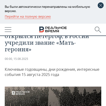
Вы были автоматически перенаправлены на мобильную
версию.
Перейти на полную версию
РЕГИОНЫ
ДАЙДЖЕСТ
День в истории 15 августа:
БАШКОРТОСТАН
НОВОСТИ
открылся Петергоф, в России
ТАТАРСТАН
АНАЛИТИКА
учредили звание «Мать-
героиня»
УДМУРТИЯ
НОВОСТИ АНАЛИТИКИ
ЭКОНОМИКА
00:00, 15.08.2025
ДЕКЛАРАЦИИ О ДОХОДАХ
НОВОСТИ ЭКОНОМИКИ
ПРОМЫШЛЕННОСТЬ
Ключевые годовщины, дни рождения, интересные
КОРОЛИ ГОСЗАКАЗА ПФО
ФИНАНСЫ
НОВОСТИ
НЕДВИЖИМОСТЬ
события 15 августа 2025 года
ПРОМЫШЛЕННОСТИ
ВУЗЫ ТАТАРСТАНА
БАНКИ
НОВОСТИ НЕДВИЖИМОСТИ
АВТО
АГРОПРОМ
КОМУ ПРИНАДЛЕЖАТ
БЮДЖЕТ
НОВОСТИ АВТО
БИЗНЕС
ТОРГОВЫЕ ЦЕНТРЫ
МАШИНОСТРОЕНИЕ
ТАТАРСТАНА
ИНВЕСТИЦИИ
НОВОСТИ БИЗНЕСА
ТЕХНОЛОГИИ