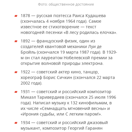
общественное достояние
1878 — русская поэтесса Раиса Кудашева
(скончалась 4 ноября 1964 года). Самое
известное ее стихотворение — текст
новогодней песенки «В лесу родилась елочка».
1892 — французский физик, один из
создателей квантовой механики Луи де
Бройль (скончался 19 марта 1987 года). В 1929-
м он стал лауреатом Нобелевской премии за
открытие волновой природы электрона.
1922 — советский актер кино, танцор,
хореограф Борис Сичкин (скончался 22 марта
2002 года).
1931 — советский и российский композитор
Микаэл Таривердиев (скончался 25 июля 1996
года). Написал музыку к 132 кинофильмам, в
их числе «Семнадцать мгновений весны» и
«Ирония судьбы, или С легким паром!».
1934 — советский и российский джазовый
музыкант, композитор Георгий Гаранян