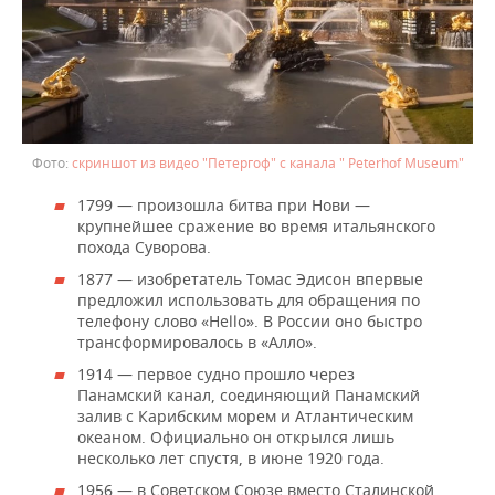
скриншот из видео "Петергоф" с канала " Peterhof Museum"
1799 — произошла битва при Нови —
крупнейшее сражение во время итальянского
похода Суворова.
1877 — изобретатель Томас Эдисон впервые
предложил использовать для обращения по
телефону слово «Нello». В России оно быстро
трансформировалось в «Алло».
1914 — первое судно прошло через
Панамский канал, соединяющий Панамский
залив с Карибским морем и Атлантическим
океаном. Официально он открылся лишь
несколько лет спустя, в июне 1920 года.
1956 — в Советском Союзе вместо Сталинской