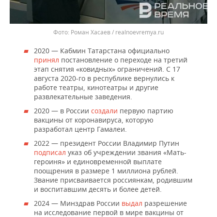
Роман Хасаев / realnoevremya.ru
2020 — Кабмин Татарстана официально
принял
постановление о переходе на третий
этап снятия «ковидных» ограничений. С 17
августа 2020-го в республике вернулись к
работе театры, кинотеатры и другие
развлекательные заведения.
2020 — в
России
создали
первую партию
вакцины от коронавируса, которую
разработал центр Гамалеи.
2022 — президент России Владимир Путин
подписал
указ об учреждении звания «Мать-
героиня» и единовременной выплате
поощрения в размере 1 миллиона рублей.
Звание присваивается россиянкам, родившим
и воспитавшим десять и более детей.
2024 — Минздрав России
выдал
разрешение
на исследование первой в мире вакцины от