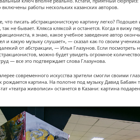
альный ключ вполне реально. Кстати, приятный сюрприз: 
 включены работы нескольких казанских авторов.
е, что писать абстракционистскую картину легко? Подошел 
, так не бывает. Клякса кляксой и останется. Когда я вижу п
тракциониста, я знаю, какое учебное заведение автор оконч
ел и какую музыку слушает», — сказал как-то своим ученик
далекий от абстракции, — Илья Глазунов. Если посмотреть 
стракционистов, можно будет увидеть огромное количество
руд — все это подтверждает слова Глазунова.
Галерее современного искусства зрители смогли своими гла
ак рождается картина. На полотне под музыку Давид Бабаян 
ьтат «театра живописи» останется в Казани: картина подаре