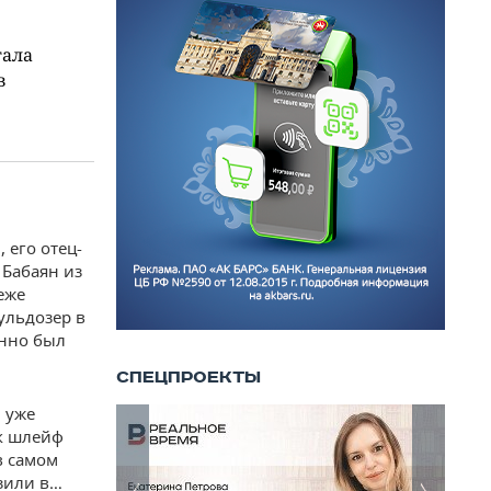
тала
в
 его отец-
 Бабаян из
еже
ульдозер в
онно был
, уже
ак шлейф
в самом
зили в…