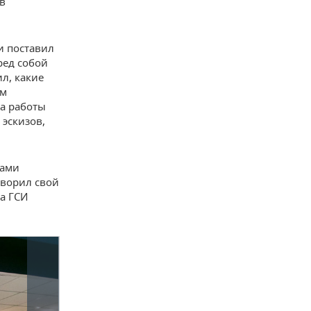
в
и поставил
еред собой
ил, какие
ам
на работы
 эскизов,
зами
творил свой
на ГСИ