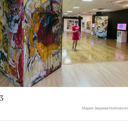
3
Мария Зверева/realnoevre