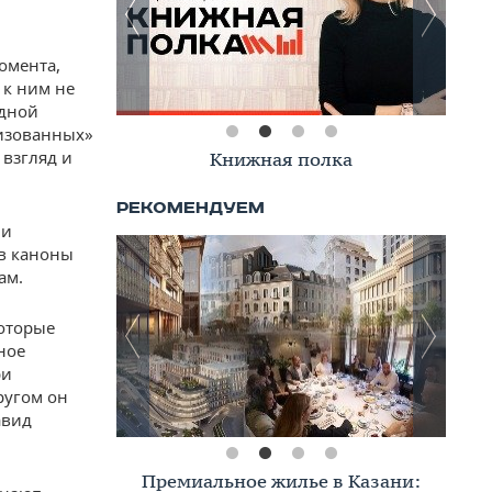
омента,
 к ним не
едной
низованных»
 взгляд и
Вклад Татарстана в Победу
Книжная полка
 и
в каноны
ам.
которые
ное
ри
ругом он
авид
Премиальное жилье в Казани:
Азат Зиганшин: «Синергия