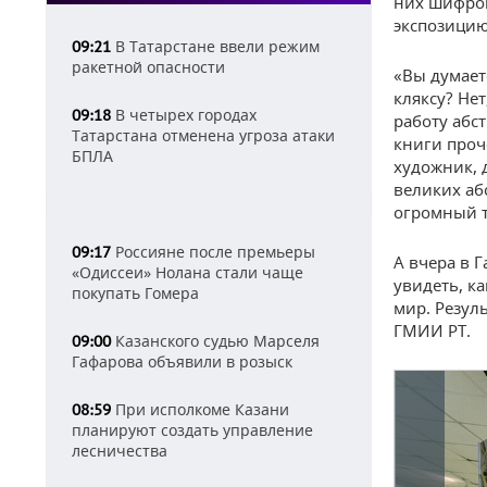
них шифров
экспозицию
В Татарстане ввели режим
09:21
ракетной опасности
«Вы думает
кляксу? Нет
В четырех городах
09:18
работу абс
Татарстана отменена угроза атаки
книги проч
БПЛА
художник, 
великих аб
огромный т
Россияне после премьеры
09:17
А вчера в 
«Одиссеи» Нолана стали чаще
увидеть, к
покупать Гомера
мир. Резул
ГМИИ РТ.
Казанского судью Марселя
09:00
Гафарова объявили в розыск
При исполкоме Казани
08:59
планируют создать управление
лесничества