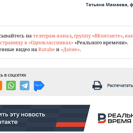
Татьяна Мамаева, 
сывайтесь на
телеграм-канал
,
группу «ВКонтакте»
,
кан
страницу в «Одноклассниках»
«Реального времени».
евные видео на
Rutube
и
«Дзене»
.
ь в соцсетях
Распечатать