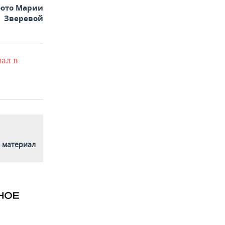
фото Марии
Зверевой
ал в
 материал