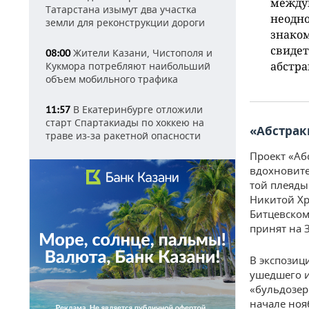
междун
Татарстана изымут два участка
неодн
земли для реконструкции дороги
знаком
свидет
Жители Казани, Чистополя и
08:00
абстра
Кукмора потребляют наибольший
объем мобильного трафика
В Екатеринбурге отложили
11:57
старт Спартакиады по хоккею на
«Абстра
траве из-за ракетной опасности
Проект «Аб
вдохновите
той плеяды
Никитой Хр
Битцевском
принят на 
В экспозиц
ушедшего и
«бульдозер
начале ноя