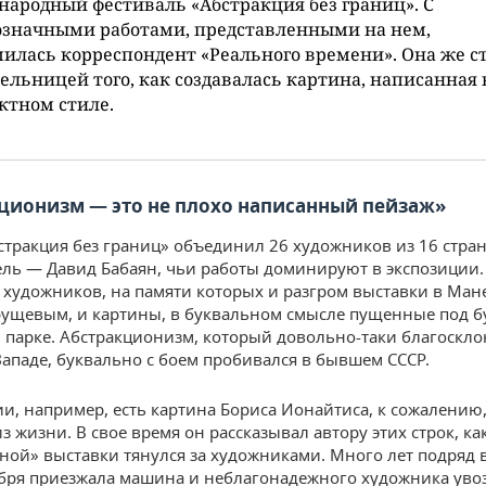
ародный фестиваль «Абстракция без границ». С
означными работами, представленными на нем,
илась корреспондент «Реального времени». Она же с
ельницей того, как создавалась картина, написанная 
ктном стиле.
кционизм
—
это не плохо написанный пейзаж»
стракция без границ» объединил 26 художников из 16 стран,
ль — Давид Бабаян, чьи работы доминируют в экспозиции.
 художников, на памяти которых и разгром выставки в Ман
ущевым, и картины, в буквальном смысле пущенные под б
 парке. Абстракционизм, который довольно-таки благоскл
Западе, буквально с боем пробивался в бывшем СССР.
ии, например, есть картина Бориса Ионайтиса, к сожалению
з жизни. В свое время он рассказывал автору этих строк, к
ной» выставки тянулся за художниками. Много лет подряд 
бря приезжала машина и неблагонадежного художника уво