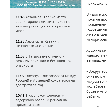
психушку. С
В «доме ск
Казань заняла 9-е место
11:46
пока не пр
среди городов-миллионников по
применяли,
темпам роста цен на вторичку в
годовщины 
июле
живописцев
игнорирова
Аэропорты Казани и
11:28
Нижнекамска открыли
Художники-
идеологией
В Татарстане отменили
11:05
вымышленно
режимы ракетной и беспилотной
опасности
«Вокруг аб
Оверчук: товарооборот между
11:02
считают, ч
Россией и Арменией сократился на
искусство. 
две трети за год
мольберта,
будет импр
В казанском аэропорту
10:46
Бабаян.
задержано более 50 рейсов на
прилет и вылет