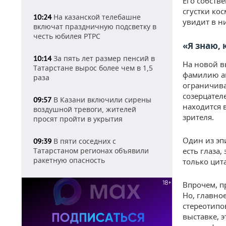
Его собств
сгустки ко
На казанской телебашне
10:24
увидит в ни
включат праздничную подсветку в
честь юбилея РТРС
«Я знаю, 
За пять лет размер пенсий в
10:14
На новой в
Татарстане вырос более чем в 1,5
фамилию ав
раза
ограничива
созерцател
В Казани включили сирены
09:57
находится 
воздушной тревоги, жителей
зрителя.
просят пройти в укрытия
Один из эп
В пяти соседних с
09:39
Татарстаном регионах объявили
есть глаза,
ракетную опасность
только цит
Впрочем, п
Но, главно
стереотипо
выставке, 