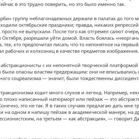
ейчас в это трудно поверить, но это было именно так.
орби» группу неблагонадежных держали в палатах до того м
оходили октябрьские праздники; правда, никаких репрессий
 просто не выпускали. После того как отгремел салют очер
Октября, разрешали уйти домой. Власть боялась «неорга
, тех, кто предпочитал писать что-то непонятное на первый
л рабочих и колхозниц в качестве предметов изображения.
абстракционисты с их непонятной творческой платформой
 были опасны властям предержащим: они не вписывались 
го соцреализма — значит, были тождественны диссидент
стракционизма ходит много слухов и легенд. Например, не
то плохо написанный натюрморт или пейзаж — это абстракт
Конечно, это не так. Я в таких случаях предлагаю дать мне т
 и на одном я напишу пейзаж в академической манере, на д
ессионистским, на третьем — как абстракция», — говорит Д