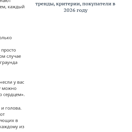
инают
власти, бизнеса, граждан и науки
тренды, критерии, покупатели в
чем, каждый
ведет республику к
2026 году
экологическому успеху»
олько
 просто
ом случае
кграунда
«если у вас
ту можно
о сердцем».
 и голова.
 от
вующих в
 каждому из