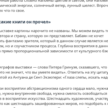
енные работы словно напоены цветом и светом, они напом
смической энергии, солнечный ветер, лунный шелест. Впро
х что-то свое.
какие книги он прочел»
ыставке картины нарочито не названы. Мы можем видеть т
тора и страну, которую он представляет. Бабаян не хочет
ть фантазию зрителя, который в данном случае является не
ем, но и соучастником процесса. Глубина восприятия в данн
в прямо пропорциональной зависимости от культурного бэ
играфов выставки — слова Питера Гринуэя, сказавшего, что 
 это не значит, что вы умеете видеть». Ответить на эту цита
атой из Антуана де Сент-Экзюпери: «Глаза слепы, искать над
ри восприятии абстракционизма одного сердца мало, нужна
е, нужна внутренняя свобода, нужна смелость освободиться
в в восприятии искусства. Шестнадцать художников, участ
это как шестнадцать зашифрованных миров, но подобрать к