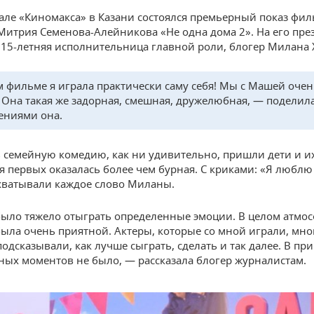
зале «Киномакса» в Казани состоялся премьерный показ фи
Митрия Семенова-Алейникова «Не одна дома 2». На его пр
 15-летняя исполнительница главной роли, блогер Милана 
м фильме я играла практически саму себя! Мы с Машей очен
 Она такая же задорная, смешная, дружелюбная, — поделил
ениями она.
 семейную комедию, как ни удивительно, пришли дети и и
я первых оказалась более чем бурная. С криками: «Я люблю 
хватывали каждое слово Миланы.
ыло тяжело отыграть определенные эмоции. В целом атмос
ыла очень приятной. Актеры, которые со мной играли, мно
одсказывали, как лучше сыграть, сделать и так далее. В пр
ных моментов не было, — рассказала блогер журналистам.