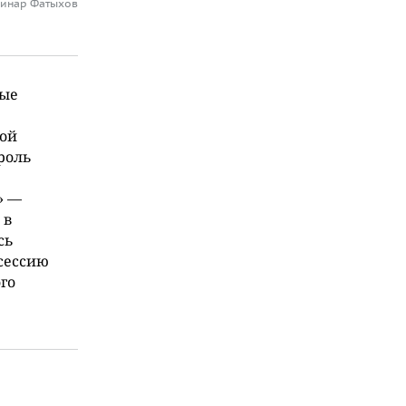
Динар Фатыхов
ные
рой
роль
» —
 в
сь
сессию
го