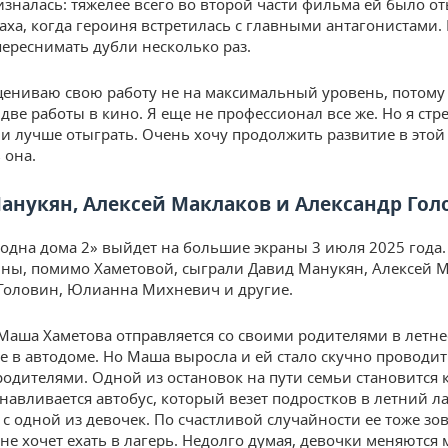
зналась: тяжелее всего во второй части фильма ей было о
раха, когда героиня встретилась с главными антагонистами.
ереснимать дубли несколько раз.
цениваю свою работу не на максимальный уровень, потому 
 две работы в кино. Я еще не профессионал все же. Но я ст
и лучше отыграть. Очень хочу продолжить развитие в этой
 она.
анукян, Алексей Маклаков и Александр Гол
одна дома 2» выйдет на большие экраны 3 июля 2025 года.
ины, помимо Хаметовой, сыграли Давид Манукян, Алексей М
Головин, Юлианна Михневич и другие.
Маша Хаметова отправляется со своими родителями в летне
е в автодоме. Но Маша выросла и ей стало скучно проводит
родителями. Одной из остановок на пути семьи становится 
анавливается автобус, который везет подростков в летний л
 с одной из девочек. По счастливой случайности ее тоже зо
не хочет ехать в лагерь. Недолго думая, девочки меняются 