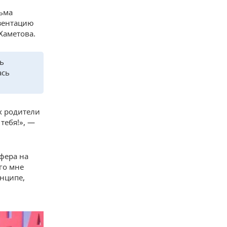
льма
езентацию
Хаметова.
ь
ась
х родители
тебя!», —
фера на
го мне
инципе,