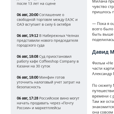
Милана при
после 13 лет на сцене
чувство ст
пришлось п
Соглашение о
06 авг, 20:00
свободной торговле между ЕАЭС и
— Пока я о
ОАЭ вступает в силу 6 октября
всего было
быть выше 
В Набережных Челнах
06 авг, 19:12
поделилась
представили нового председателя
городского суда
Давид М
Суд приостановил
06 авг, 18:08
работу кафе Coffeeshop Company в
Фильм «Не 
Казани на 30 суток
части карт
Александр 
Минфин готов
06 авг, 18:00
уточнить налоговый учет затрат на
По сюжету 
безопасность
путешестви
времени с 
Российское вино могут
06 авг, 17:28
Там же ост
начать продавать через «Почту
знакомится
России» и маркетплейсы
она совсем 