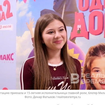
нтацию приехала и 15-летняя исполнительница главной роли, блогер Мил
Динар Фатыхов / realnoevremya.ru