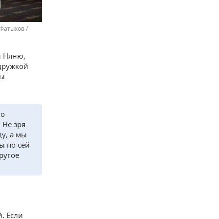
Фатыхов /
и Няню,
дружкой
бы
но
 Не зря
у, а мы
ы по сей
ругое
. Если