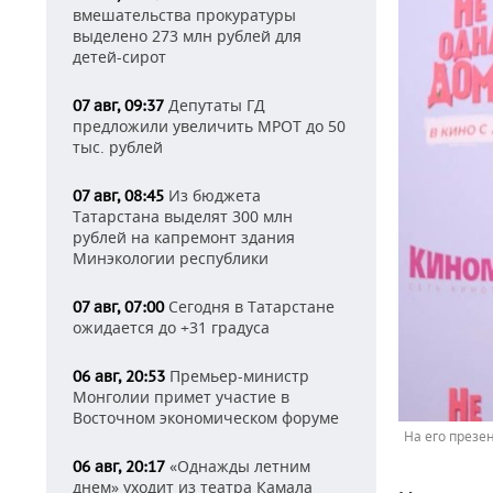
вмешательства прокуратуры
выделено 273 млн рублей для
детей-сирот
Депутаты ГД
07 авг, 09:37
предложили увеличить МРОТ до 50
тыс. рублей
Из бюджета
07 авг, 08:45
Татарстана выделят 300 млн
рублей на капремонт здания
Минэкологии республики
Сегодня в Татарстане
07 авг, 07:00
ожидается до +31 градуса
Премьер-министр
06 авг, 20:53
Монголии примет участие в
Восточном экономическом форуме
На его презе
«Однажды летним
06 авг, 20:17
днем» уходит из театра Камала