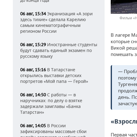
до конца года
Экранизация «А зори
06 авг, 15:34
Фильм «Н
здесь тихие» сделала Карелию
самым кинематографичным
регионом России
В лагере М
которые сн
Иностранные студенты
06 авг, 15:29
Викой реша
будут сдавать единый экзамен по
помешать з
русскому языку
В Татарстане
06 авг, 15:16
— Пробл
открылись выставки детских
поэтому
портретов «Мой папа — Герой»
Тургене
продолж
С работы — в
06 авг, 14:50
день. П
наручниках: по делу о взятке
зачасту
задержали замглавы «Банка
Татарстан»
«Взросл
В России
06 авг, 14:05
зафиксированы массовые сбои
Первая час