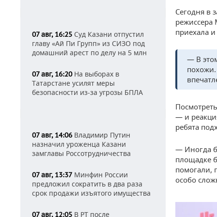
Сегодня в 
режиссера 
приехала и
Суд Казани отпустил
07 авг, 16:25
главу «Ай Пи Групп» из СИЗО под
домашний арест по делу на 5 млн
— В это
похожи.
На выборах в
07 авг, 16:20
впечатл
Татарстане усилят меры
безопасности из-за угрозы БПЛА
Посмотреть
— и реакци
ребята под
Владимир Путин
07 авг, 14:06
назначил уроженца Казани
— Иногда б
замглавы Россотрудничества
площадке б
помогали, п
Минфин России
07 авг, 13:37
особо слож
предложил сократить в два раза
срок продажи изъятого имущества
В РТ после
07 авг, 12:05