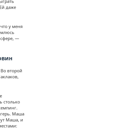
тыграть
 Ей даже
что у меня
ремлюсь
 сфере, —
овин
 Во второй
аклаков,
е
ь столько
кемпинг.
агерь. Маша
вут Маша, и
местами: