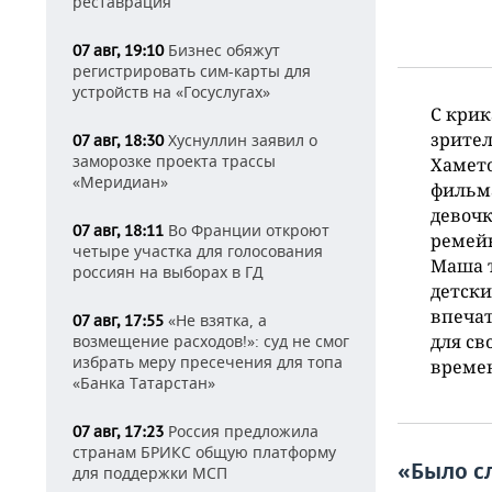
реставрация
Бизнес обяжут
07 авг, 19:10
регистрировать сим-карты для
устройств на «Госуслугах»
С крик
зрител
Хуснуллин заявил о
07 авг, 18:30
заморозке проекта трассы
Хамето
«Меридиан»
фильма
девочк
Во Франции откроют
07 авг, 18:11
ремейк
четыре участка для голосования
Маша т
россиян на выборах в ГД
детски
впечат
«Не взятка, а
07 авг, 17:55
для св
возмещение расходов!»: суд не смог
избрать меру пресечения для топа
време
«Банка Татарстан»
Россия предложила
07 авг, 17:23
странам БРИКС общую платформу
«Было с
для поддержки МСП