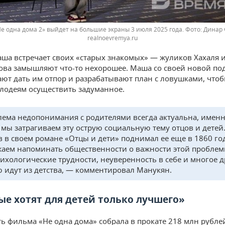
е одна дома 2» выйдет на большие экраны 3 июля 2025 года.
Динар 
realnoevremya.ru
аша встречает своих «старых знакомых» — жуликов Хахаля 
ова замышляют что-то нехорошее. Маша со своей новой по
ют дать им отпор и разрабатывают план с ловушками, что
лодеям осуществить задуманное.
ема недопонимания с родителями всегда актуальна, имен
 мы затрагиваем эту острую социальную тему отцов и детей.
в в своем романе «Отцы и дети» поднимал ее еще в 1860 год
аем напоминать общественности о важности этой проблем
сихологические трудности, неуверенность в себе и многое д
ю идут из детства, — комментировал Манукян.
ые хотят для детей только лучшего»
ть фильма «Не одна дома» собрала в прокате 218 млн рублей