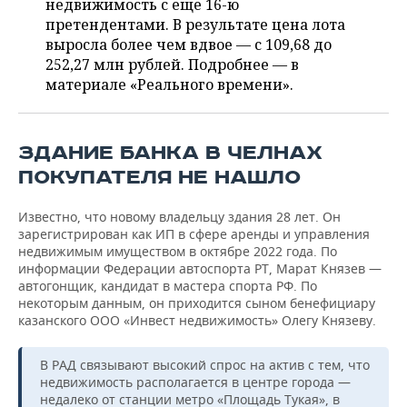
ВОДНЫЕ ВИДЫ СПОРТА
ОБРАЗОВАНИЕ
недвижимость с еще 16-ю
претендентами. В результате цена лота
выросла более чем вдвое — с 109,68 до
ХОККЕЙ С МЯЧОМ
ПРОИСШЕСТВИЯ
252,27 млн рублей. Подробнее — в
материале «Реального времени».
ЗДАНИЕ БАНКА В ЧЕЛНАХ
ПОКУПАТЕЛЯ НЕ НАШЛО
Известно, что новому владельцу здания 28 лет. Он
зарегистрирован как ИП в сфере аренды и управления
недвижимым имуществом в октябре 2022 года. По
информации Федерации автоспорта РТ, Марат Князев —
автогонщик, кандидат в мастера спорта РФ. По
некоторым данным, он приходится сыном бенефициару
казанского ООО «Инвест недвижимость» Олегу Князеву.
В РАД связывают высокий спрос на актив с тем, что
недвижимость располагается в центре города —
недалеко от станции метро «Площадь Тукая», в