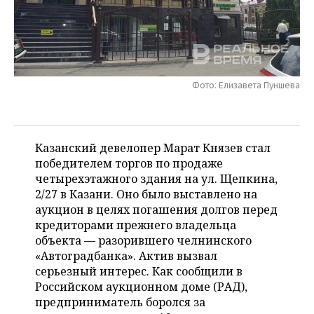
НЕФТЕХИМИЯ
РОЗНИЧНАЯ ТОРГОВЛЯ
НОВОСТИ ТЕХНОЛОГИЙ
МЕРОПРИЯТИЯ
НЕФТЬ
ТРАНСПОРТ
IT
НОВОСТИ МЕРОПРИЯТИЙ
СПОРТ
ОПК
Фото: Елизавета Пуншева
УСЛУГИ
МЕДИА
ВЫЕЗДНАЯ РЕДАКЦИЯ
НОВОСТИ СПОРТА
ОБЩЕСТВО
ЭНЕРГЕТИКА
ТЕЛЕКОММУНИКАЦИИ
БИЗНЕС-БРАНЧИ
ФУТБОЛ
НОВОСТИ ОБЩЕСТВА
ФОТОГАЛЕРЕЯ
Казанский девелопер Марат Князев стал
ONLINE-КОНФЕРЕНЦИИ
ХОККЕЙ
ВЛАСТЬ
СЮЖЕТЫ
победителем торгов по продаже
четырехэтажного здания на ул. Щепкина,
ОТКРЫТАЯ ЛЕКЦИЯ
БАСКЕТБОЛ
ИНФРАСТРУКТУРА
СПРАВОЧНИК
2/27 в Казани. Оно было выставлено на
аукцион в целях погашения долгов перед
ВОЛЕЙБОЛ
ИСТОРИЯ
СПИСОК ПЕРСОН
ПОЛНАЯ ВЕРСИЯ
кредиторами прежнего владельца
объекта — разорившего челнинского
КИБЕРСПОРТ
КУЛЬТУРА
СПИСОК КОМПАНИЙ
«Автоградбанка». Актив вызвал
серьезный интерес. Как сообщили в
ФИГУРНОЕ КАТАНИЕ
МЕДИЦИНА
Российском аукционном доме (РАД),
предприниматель боролся за