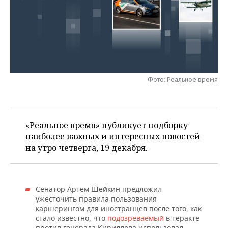
НЕФТЕХИМИЯ
РОЗНИЧНАЯ ТОРГОВЛЯ
НОВОСТИ ТЕХНОЛОГИЙ
МЕРОПРИЯТИЯ
НЕФТЬ
ТРАНСПОРТ
IT
НОВОСТИ МЕРОПРИЯТИЙ
СПОРТ
ОПК
УСЛУГИ
МЕДИА
ВЫЕЗДНАЯ РЕДАКЦИЯ
НОВОСТИ СПОРТА
ОБЩЕСТВО
ЭНЕРГЕТИКА
Фото: Реальное время
ТЕЛЕКОММУНИКАЦИИ
БИЗНЕС-БРАНЧИ
ФУТБОЛ
НОВОСТИ ОБЩЕСТВА
ФОТОГАЛЕРЕЯ
ONLINE-КОНФЕРЕНЦИИ
ХОККЕЙ
ВЛАСТЬ
СЮЖЕТЫ
«Реальное время» публикует подборку
ОТКРЫТАЯ ЛЕКЦИЯ
БАСКЕТБОЛ
ИНФРАСТРУКТУРА
наиболее важных и интересных новостей
СПРАВОЧНИК
на утро четверга, 19 декабря.
ВОЛЕЙБОЛ
ИСТОРИЯ
СПИСОК ПЕРСОН
ПОЛНАЯ ВЕРСИЯ
КИБЕРСПОРТ
КУЛЬТУРА
СПИСОК КОМПАНИЙ
Сенатор Артем Шейкин предложил
ужесточить правила пользования
ФИГУРНОЕ КАТАНИЕ
МЕДИЦИНА
каршерингом для иностранцев после того, как
стало известно, что
подозреваемый
в теракте
против генерала Кириллова использовал