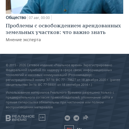
Общество
07 авг, 00:00
Проблемы с освобождением арендованных
земельных участков: что важно знать
Мнение эксперта
© 2015 - 2026 Сетевое издание «Реальное время» Зарегистрировано
Федеральной службой по надзору в сфере связи, информационных
технологий и массовых коммуникаций (Роскомнадзор) –
регистрационный номер ЭЛ № ФС 77 - 79627 от 18 декабря 2020 г. (ранее
свидетельство Эл № ФС 77-59331 от 18 сентября 2014 г.)
Использование материалов Реального Времени разрешено только с
предварительного согласия правообладателей, упоминание сайта и
прямая гиперссылка обязательны при частичном или полном
воспроизведении материалов.
18+