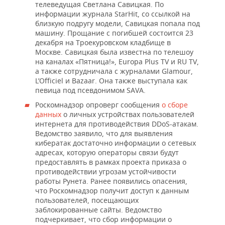
телеведущая Светлана Савицкая. По
информации журнала StarHit, со ссылкой на
близкую подругу модели, Савицкая попала под
машину. Прощание с погибшей состоится 23
декабря на Троекуровском кладбище в
Москве. Савицкая была известна по телешоу
на каналах «Пятница!», Europa Plus TV и RU TV,
а также сотрудничала с журналами Glamour,
L’Officiel и Bazaar. Она также выступала как
певица под псевдонимом SAVA.
Роскомнадзор опроверг сообщения
о сборе
данных
о личных устройствах пользователей
интернета для противодействия DDoS-атакам.
Ведомство заявило, что для выявления
кибератак достаточно информации о сетевых
адресах, которую операторы связи будут
предоставлять в рамках проекта приказа о
противодействии угрозам устойчивости
работы Рунета. Ранее появились опасения,
что Роскомнадзор получит доступ к данным
пользователей, посещающих
заблокированные сайты. Ведомство
подчеркивает, что сбор информации о