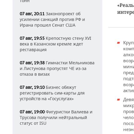
тонн
«Реаль
интере
Законопроект об
07 авг, 20:11
усилении санкций против РФ и
Ирана прошел Сенат США
Крепостную стену XVI
07 авг, 19:55
Круп
века в Казанском кремле ждет
комп
реставрация
алко
возр
Гимнастки Мельникова
07 авг, 19:38
мини
и Листунова пропустят ЧЕ из-за
пред
отказа в визах
подт
возр
Бизнес обяжут
07 авг, 19:10
акти
регистрировать сим-карты для
устройств на «Госуслугах»
Девя
микр
пров
Фигуристки Валиева и
07 авг, 19:00
чело
Трусова получили нейтральный
статус от ISU
посо
незн