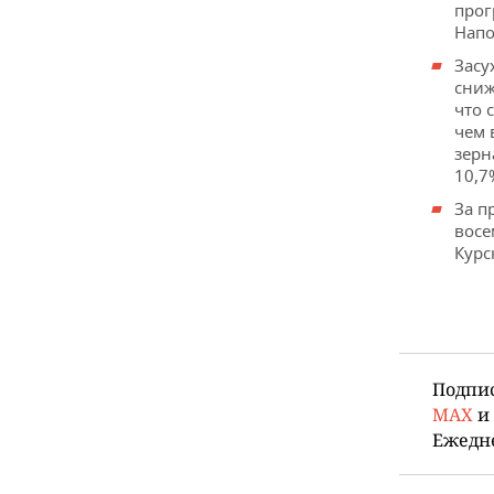
прог
Напо
Засу
сниж
что 
чем 
зерн
10,7
За п
восе
Курс
Подпи
MAX
и
Ежедн