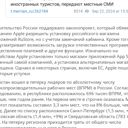
ительство России поддержало законопроект, который обяж
анию Apple разрешить установку российского магазина
ожений RuStore, но с учетом замечаний кабмина. Кроме тог
усматривает возможность загрузки отечественных програм
ествление платежей и другие функции. Изначально на
ойствах Apple установлен только магазин приложений App S
анный самой компанией, а установка альтернативных мага
ещена. Однако в некоторых странах, включая ЕС, Apple пош
торые уступки.
рстан вошел в пятерку лидеров по абсолютному числу
копроизводительных рабочих мест (ВПРМ) в России. Согла
едованию, в республике расположилось 696 тысяч ВПРМ, чт
ше, чем годом ранее. На первом месте в строчке оказалась 
этот показатель составил 3,3 млн мест, что на 8% больше, че
д. Далее по списку расположился Санкт-Петербург (1,5 млн, 
овская область (1,4 млн, +9%) и Свердловская область (783 т
. На пятерку регионов приходится треть от общего числа
копроизводительных мест в России.