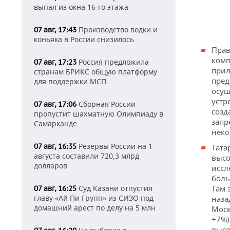
выпал из окна 16-го этажа
Производство водки и
07 авг, 17:43
коньяка в России снизилось
Прав
комп
Россия предложила
07 авг, 17:23
прил
странам БРИКС общую платформу
пред
для поддержки МСП
осущ
устр
Сборная России
07 авг, 17:06
созд
пропустит шахматную Олимпиаду в
запр
Самарканде
неко
Резервы России на 1
07 авг, 16:35
Тата
августа составили 720,3 млрд
высо
долларов
иссл
боль
Суд Казани отпустил
Там 
07 авг, 16:25
главу «Ай Пи Групп» из СИЗО под
наза
домашний арест по делу на 5 млн
Моск
+7%)
высо