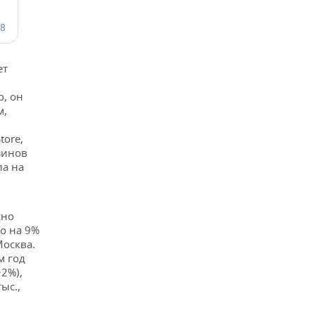
ет
о, он
м,
tore,
зинов
ла на
сно
о на 9%
Москва.
м год
+2%),
ыс.,