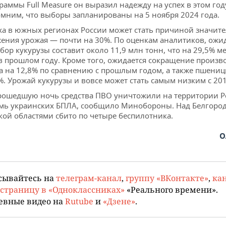
раммы Full Measure он выразил надежду на успех в этом год
мним, что выборы запланированы на 5 ноября 2024 года.
ха в южных регионах России может стать причиной значит
ения урожая — почти на 30%. По оценкам аналитиков, ожид
сбор кукурузы составит около 11,9 млн тонн, что на 29,5% м
в прошлом году. Кроме того, ожидается сокращение произв
а на 12,8% по сравнению с прошлым годом, а также пшени
%. Урожай кукурузы и вовсе может стать самым низким с 201
рошедшую ночь средства ПВО уничтожили на территории Р
мь украинских БПЛА, сообщило Минобороны. Над Белгород
кой областями сбито по четыре беспилотника.
О
сывайтесь на
телеграм-канал
,
группу «ВКонтакте»
,
кан
страницу в «Одноклассниках»
«Реального времени».
евные видео на
Rutube
и
«Дзене»
.