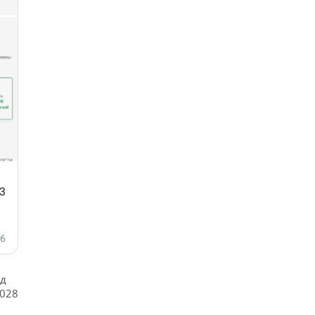
ьд
2028