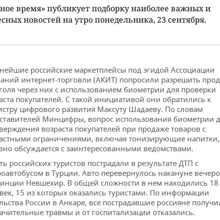
ное время» публикует подборку наиболее важных и
сных новостей на утро понедельника, 23 сентября.
нейшие российские маркетплейсы под эгидой Ассоциации
аний интернет-торговли (АКИТ) попросили разрешить про
голя через них с использованием биометрии для проверки
аста покупателей. С такой инициативой они обратились к
стру цифрового развития Максуту Шадаеву. По словам
ставителей Минцифры, вопрос использования биометрии 
верждения возраста покупателей при продаже товаров с
астными ограничениями, включая тонизирующие напитки,
вно обсуждается с заинтересованными ведомствами.
ть российских туристов пострадали в результате ДТП с
оавтобусом в Турции. Авто перевернулось накануне вечеро
инции Невшехир. В общей сложности в нем находились 18
век, 15 из которых оказались туристами. По информации
льства России в Анкаре, все пострадавшие россияне получи
ачительные травмы и от госпитализации отказались.