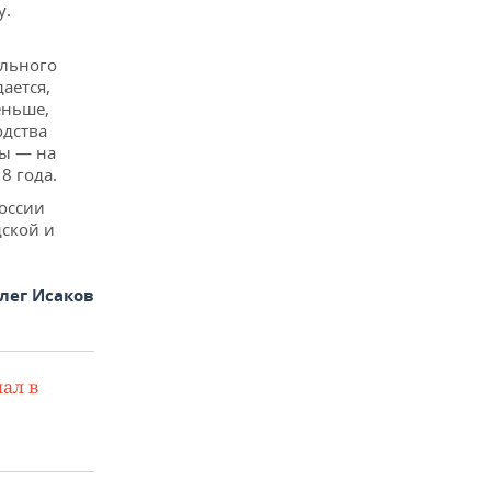
у.
ельного
ается,
еньше,
одства
цы — на
8 года.
оссии
ской и
лег Исаков
ал в