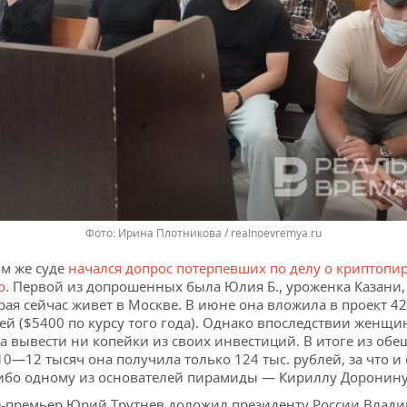
Ирина Плотникова / realnoevremya.ru
ом же суде
начался допрос потерпевших по делу о криптопи
o
. Первой из допрошенных была Юлия Б., уроженка Казани,
рая сейчас живет в Москве. В июне она вложила в проект 42
ей ($5400 по курсу того года). Однако впоследствии женщи
а вывести ни копейки из своих инвестиций. В итоге из об
10—12 тысяч она получила только 124 тыс. рублей, за что и 
ибо одному из основателей пирамиды — Кириллу Доронину
-премьер Юрий Трутнев доложил президенту России Влад