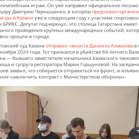
лимпийским играм. Он уже направил официальное письмо
ьеру Дмитрию Чернышенко, в котором
предложил организ
игры в Казани
уже в следующем году с участием спортсмен
н БРИКС. Депутат подчеркнул, что столица Татарстана имеет
шного проведения крупных международных событий, кото
вно прошли в городе.
товский суд Казани
отправил таксиста Даниила Алмазова
в 
 ноября 2024 года. Тот признался в убийстве 69-летнего Вал
на — бывшего заместителя начальника Казанского танково
ища и супруга ресторатора Марии Горшуновой. На заседан
зов заявил, что собирается отправиться на фронт, и изъяви
ние «заключить контракт с Министерством обороны».