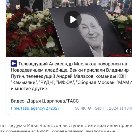
тат Госдумы Илья Вольфсон выступил с инициативой прове
ах объединения БРИКС соревнования, аналогичные