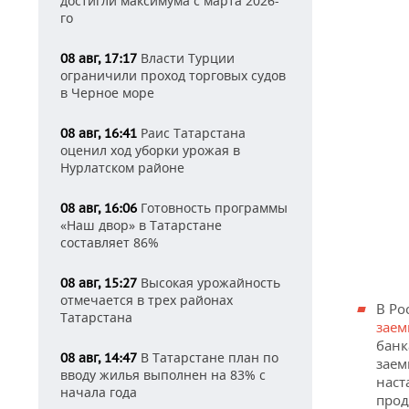
достигли максимума с марта 2026-
го
Власти Турции
08 авг, 17:17
ограничили проход торговых судов
в Черное море
Раис Татарстана
08 авг, 16:41
оценил ход уборки урожая в
Нурлатском районе
Готовность программы
08 авг, 16:06
«Наш двор» в Татарстане
составляет 86%
Высокая урожайность
08 авг, 15:27
отмечается в трех районах
В Ро
Татарстана
заем
банк
В Татарстане план по
08 авг, 14:47
заем
вводу жилья выполнен на 83% с
наст
начала года
прод