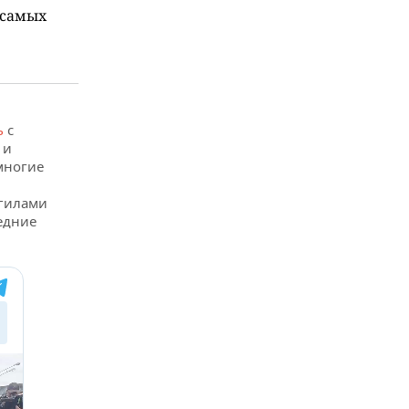
 самых
ь
с
 и
многие
огилами
едние