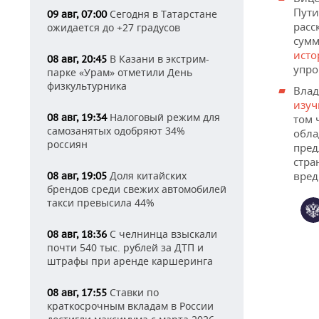
Пути
Сегодня в Татарстане
09 авг, 07:00
расс
ожидается до +27 градусов
сумм
исто
В Казани в экстрим-
08 авг, 20:45
упро
парке «Урам» отметили День
физкультурника
Влад
изуч
Налоговый режим для
08 авг, 19:34
том 
самозанятых одобряют 34%
обла
россиян
пред
стра
вред
Доля китайских
08 авг, 19:05
брендов среди свежих автомобилей
такси превысила 44%
С челнинца взыскали
08 авг, 18:36
почти 540 тыс. рублей за ДТП и
штрафы при аренде каршеринга
Ставки по
08 авг, 17:55
краткосрочным вкладам в России