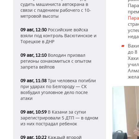
судить машиниста автокрана в
Пара
связи с падением рабочего с 10-
прем
метровой высоты
Пара
стра
Российские войска
09 авг, 12:30
успе
взяли под контроль Васютинское и
неда
Торецкое в ДНР
Вахи
до 8
Володин призвал
09 авг, 12:10
Хахи
регионы ознакомиться с опытом
учил
запрета вейпов
Алма
жела
Три человека погибли
09 авг, 11:38
при ударах по Белгороду — СК
возбудил уголовное дело после
атаки
В Казани за сутки
09 авг, 10:59
зарегистрировали 5 ДТП — в одном
из них пострадал ребенок
Каждый второй
09 авг, 10:22