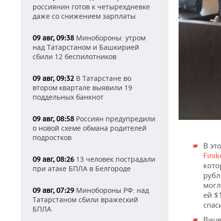
россиянин готов к четырехдневке
даже со снижением зарплаты
Минобороны: утром
09 авг, 09:38
над Татарстаном и Башкирией
сбили 12 беспилотников
В Татарстане во
09 авг, 09:32
втором квартале выявили 19
поддельных банкнот
Россиян предупредили
09 авг, 08:58
о новой схеме обмана родителей
подростков
В эт
Finik
13 человек пострадали
09 авг, 08:26
кото
при атаке БПЛА в Белгороде
рубл
могл
Минобороны РФ: над
09 авг, 07:29
ей $
Татарстаном сбили вражеский
спас
БПЛА
Вице