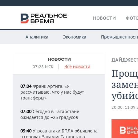
НОВОСТИ
ФОТО
Аналитика
Экономика
Промышленност
НОВОСТИ
ДАЙДЖЕС
Все новости
07:28 МСК
Прощ
замен
Франк Артига: «Я
07:04
рассчитываю, что у нас будут
убий
трансферы»
20:00, 11.09
Сегодня в Татарстане
07:00
ожидается до +25 градусов
Угроза атаки БПЛА объявлена
05:40
в городах Закамья Татарстана