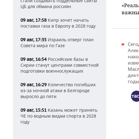
стали создавать поддельные сайты
«Реаль
ЦБ для обмана россиян
важных
Кипр хочет начать
09 авг, 17:58
поставки газа в Европу в 2028 году
Израиль отверг план
09 авг, 17:35
Сего
Совета мира по Газе
Алек
нахо
Российские базы в
09 авг, 16:54
изве
Сирии станут центрами совместной
Мас
подготовки военнослужащих
дикт
годы
Количество погибших
09 авг, 16:29
из-за ночной атаки в Белгороде
выросло до пяти
Казань может принять
09 авг, 15:51
ЧЕ по водным видам спорта в 2028
году