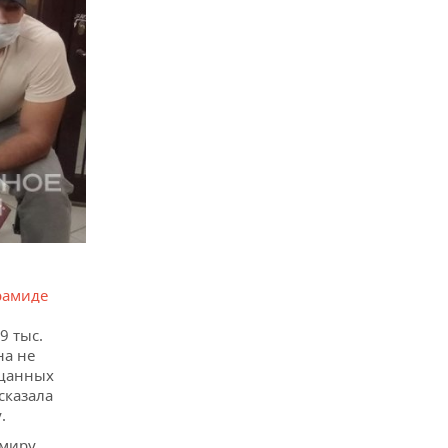
рамиде
9 тыс.
на не
ещанных
сказала
.
имиру