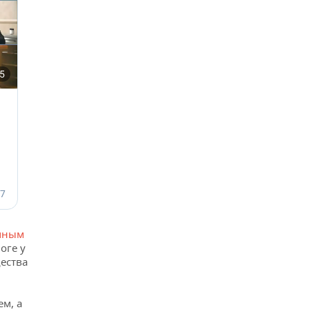
чным
оге у
ества
м, а