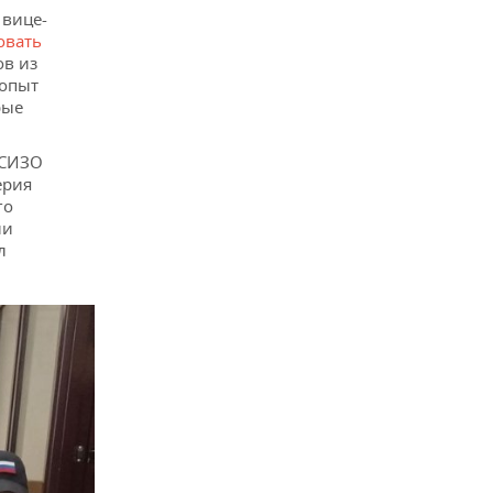
 вице-
овать
ов из
 опыт
рые
СИЗО
ерия
го
ии
л