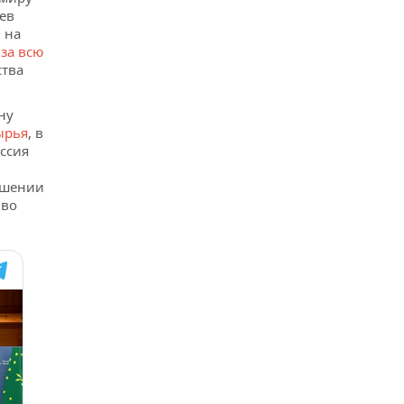
ев
 на
 за всю
ства
ну
ырья
, в
оссия
ошении
 во