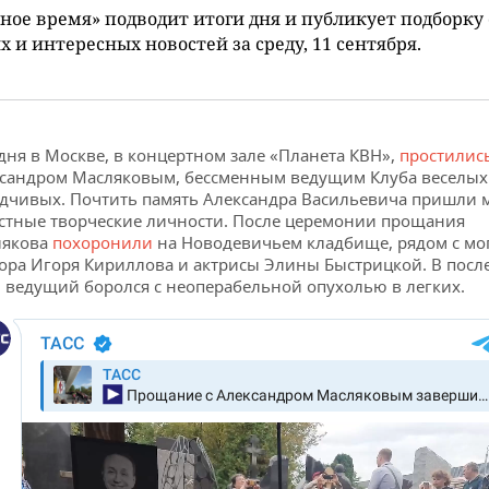
ное время» подводит итоги дня и публикует подборку
 и интересных новостей за среду, 11 сентября.
дня в Москве, в концертном зале «Планета КВН»,
простилис
сандром Масляковым, бессменным ведущим Клуба веселых
дчивых. Почтить память Александра Васильевича пришли 
стные творческие личности. После церемонии прощания
лякова
похоронили
на Новодевичьем кладбище, рядом с м
ора Игоря Кириллова и актрисы Элины Быстрицкой. В посл
 ведущий боролся с неоперабельной опухолью в легких.