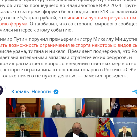
ну об итогах прошедшего во Владивостоке ВЭФ-2024. Трутн
казал, что за время форума было подписано 313 соглашений
у свыше 5,5 трлн рублей, что
является лучшим результатом
рию форума
. Он добавил, что со стороны мирового сообще
чился интерес к этому событию.
имир Путин поручил премьер-министру Михаилу Мишусти
ить возможность ограничения экспорта некоторых видов с
числе урана, титана и никеля. Президент подчеркнул, что Р
дает значительными запасами стратегических ресурсов, и
ложил рассмотреть вопрос о введении ответных мер в отн
н, которые ограничивают поставки товаров в Россию. «Себе
 только ничего не нужно делать», — заметил президент.