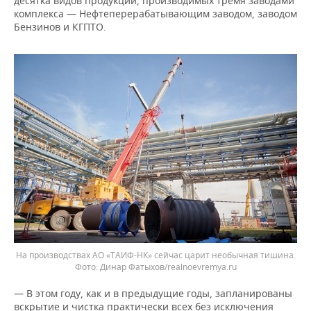
десятка видов продукции, производимых тремя заводами
комплекса — Нефтеперерабатывающим заводом, заводом
Бензинов и КГПТО.
На производствах АО «ТАИФ-НК» сейчас царит необычная тишина.
Динар Фатыхов/realnoevremya.ru
— В этом году, как и в предыдущие годы, запланированы
вскрытие и чистка практически всех без исключения