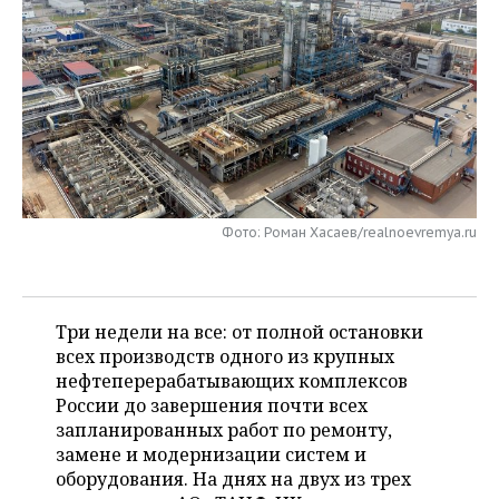
НЕФТЕХИМИЯ
РОЗНИЧНАЯ ТОРГОВЛЯ
НОВОСТИ ТЕХНОЛОГИЙ
МЕРОПРИЯТИЯ
НЕФТЬ
ТРАНСПОРТ
IT
НОВОСТИ МЕРОПРИЯТИЙ
СПОРТ
ОПК
УСЛУГИ
МЕДИА
ВЫЕЗДНАЯ РЕДАКЦИЯ
НОВОСТИ СПОРТА
ОБЩЕСТВО
ЭНЕРГЕТИКА
ТЕЛЕКОММУНИКАЦИИ
БИЗНЕС-БРАНЧИ
ФУТБОЛ
НОВОСТИ ОБЩЕСТВА
ФОТОГАЛЕРЕЯ
Фото: Роман Хасаев/realnoevremya.ru
ONLINE-КОНФЕРЕНЦИИ
ХОККЕЙ
ВЛАСТЬ
СЮЖЕТЫ
ОТКРЫТАЯ ЛЕКЦИЯ
БАСКЕТБОЛ
ИНФРАСТРУКТУРА
СПРАВОЧНИК
Три недели на все: от полной остановки
ВОЛЕЙБОЛ
ИСТОРИЯ
СПИСОК ПЕРСОН
ПОЛНАЯ ВЕРСИЯ
всех производств одного из крупных
нефтеперерабатывающих комплексов
КИБЕРСПОРТ
КУЛЬТУРА
СПИСОК КОМПАНИЙ
России до завершения почти всех
запланированных работ по ремонту,
ФИГУРНОЕ КАТАНИЕ
МЕДИЦИНА
замене и модернизации систем и
оборудования. На днях на двух из трех