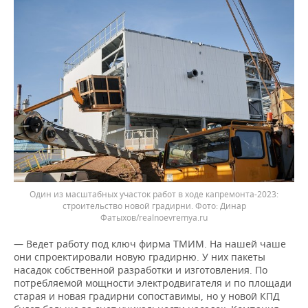
Один из масштабных участок работ в ходе капремонта-2023:
строительство новой градирни.
Динар
Фатыхов/realnoevremya.ru
— Ведет работу под ключ фирма ТМИМ. На нашей чаше
они спроектировали новую градирню. У них пакеты
насадок собственной разработки и изготовления. По
потребляемой мощности электродвигателя и по площади
старая и новая градирни сопоставимы, но у новой КПД