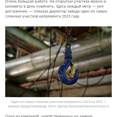
Очень большая работа. На открытых участках можно и
километр в день поменять. Здесь каждый метр — уже
достижение, — показал директор завода один из самых
сложных участков капремонта 2023 года.
Один из самых сложных участков капремонта 2023 на НПЗ —
замена продуктопровода.
Динар Фатыхов/realnoevremya.ru
Одна из компаний, задействованных на замене