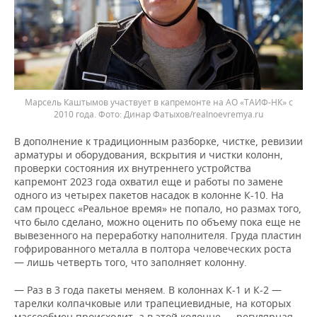
Марсель Каштымов участвует в капремонте на АО «ТАИФ-НК» с
2010 года.
Динар Фатыхов/realnoevremya.ru
В дополнение к традиционным разборке, чистке, ревизии
арматуры и оборудования, вскрытия и чистки колонн,
проверки состояния их внутреннего устройства
капремонт 2023 года охватил еще и работы по замене
одного из четырех пакетов насадок в колонне К-10. На
сам процесс «Реальное время» не попало, но размах того,
что было сделано, можно оценить по объему пока еще не
вывезенного на переработку наполнителя. Груда пластин
гофрированного металла в полтора человеческих роста
— лишь четверть того, что заполняет колонну.
— Раз в 3 года пакеты меняем. В колоннах К-1 и К-2 —
тарелки колпачковые или трапециевидные, на которых
массообмен происходит, а в этой колонне — регулярная