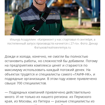
Ильнур Асадуллин: «Капремонт у нас стартовал 4 сентября, а
постепенный запуск производств начнется с 27-го».
Динар
Фатыхов/realnoevremya.ru
Дожди и холода, конечно, не смогли бы полностью
остановить работы, но сложностей бы добавили. Потому
на предприятиях комплекса ценят и стараются по
максимуму использовать каждый погожий денек. На
объектах трудятся и специалисты самого «ТАИФ-НК», и
подрядные организации. В этом году извне привлечено
свыше 700 специалистов.
— Подрядных компаний привлечено действительно
много. И не только из нашего региона: из Пермского
края, из Москвы, из Питера — разные специалисты из