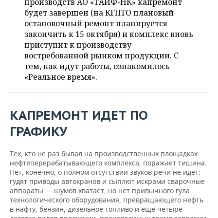
ВОДНЫЕ ВИДЫ СПОРТА
ОБРАЗОВАНИЕ
производств АО «ТАИФ-НК» капремонт
будет завершен (на КГПТО плановый
остановочный ремонт планируется
ХОККЕЙ С МЯЧОМ
ПРОИСШЕСТВИЯ
закончить к 15 октября) и комплекс вновь
приступит к производству
востребованной рынком продукции. С
тем, как идут работы, ознакомилось
«Реальное время».
КАПРЕМОНТ ИДЕТ ПО
ГРАФИКУ
Тех, кто не раз бывал на производственных площадках
нефтеперерабатывающего комплекса, поражает тишина.
Нет, конечно, о полном отсутствии звуков речи не идет:
гудят приводы автокранов и сыплют искрами сварочные
аппараты — шумов хватает, но нет привычного гула
технологического оборудования, превращающего нефть
в нафту, бензин, дизельное топливо и еще четыре