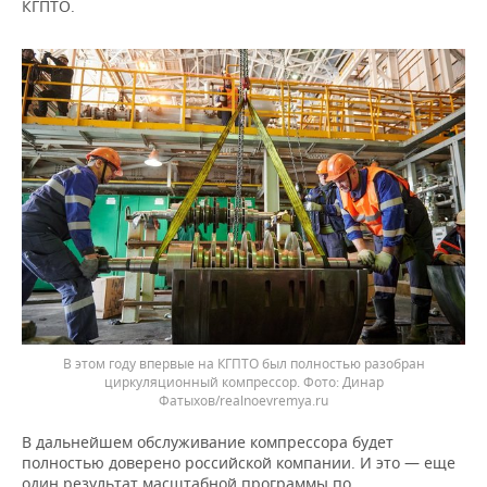
КГПТО.
В этом году впервые на КГПТО был полностью разобран
циркуляционный компрессор.
Динар
Фатыхов/realnoevremya.ru
В дальнейшем обслуживание компрессора будет
полностью доверено российской компании. И это — еще
один результат масштабной программы по