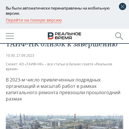
Вы были автоматически перенаправлены на мобильную
версию.
Перейти на полную версию
РЕГИОНЫ
ПРОМЫШЛЕННОСТЬ
Остановочный капремонт на
БАШКОРТОСТАН
НОВОСТИ
ТАИФ-НК близок к завершению
ТАТАРСТАН
АНАЛИТИКА
10:30, 27.09.2023
УДМУРТИЯ
НОВОСТИ АНАЛИТИКИ
ЭКОНОМИКА
Сюжет:
АО «ТАИФ-НК» – все статьи в бизнес-газете «Реальное
время»
ДЕКЛАРАЦИИ О ДОХОДАХ
НОВОСТИ ЭКОНОМИКИ
ПРОМЫШЛЕННОСТЬ
В 2023-м число привлеченных подрядных
организаций и масштаб работ в рамках
КОРОЛИ ГОСЗАКАЗА ПФО
ФИНАНСЫ
НОВОСТИ
НЕДВИЖИМОСТЬ
ПРОМЫШЛЕННОСТИ
капитального ремонта превзошли прошлогодний
размах
ВУЗЫ ТАТАРСТАНА
БАНКИ
НОВОСТИ НЕДВИЖИМОСТИ
АВТО
АГРОПРОМ
КОМУ ПРИНАДЛЕЖАТ
БЮДЖЕТ
НОВОСТИ АВТО
БИЗНЕС
ТОРГОВЫЕ ЦЕНТРЫ
МАШИНОСТРОЕНИЕ
ТАТАРСТАНА
ИНВЕСТИЦИИ
НОВОСТИ БИЗНЕСА
ТЕХНОЛОГИИ