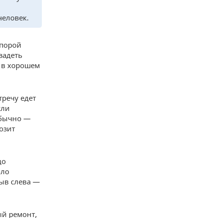
человек.
 порой
задеть
 в хорошем
тречу едет
сли
обычно —
озит
до
оло
ыв слева —
ый ремонт,