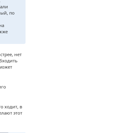
К
тали
ный, по
на
акже
стрее, нет
обходить
может
лго
о ходит, в
елают этот