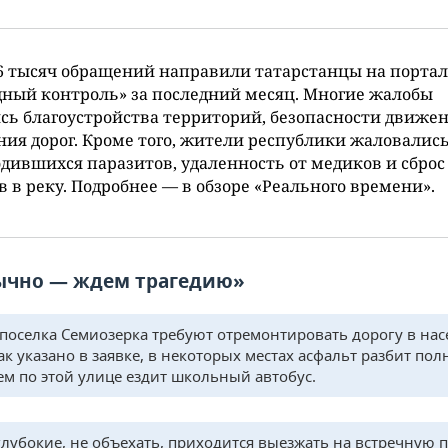
6 тысяч обращений направили татарстанцы на портал
ный контроль» за последний месяц. Многие жалобы
сь благоустройства территорий, безопасности движен
ния дорог. Кроме того, жители республики жаловались
дившихся паразитов, удаленность от медиков и сброс
в в реку. Подробнее — в обзоре «Реального времени».
ычно — ждем трагедию»
поселка Семиозерка требуют отремонтировать дорогу в на
ак указано в заявке, в некоторых местах асфальт разбит пол
ем по этой улице ездит школьный автобус.
лубокие, не объехать, приходится выезжать на встречную п