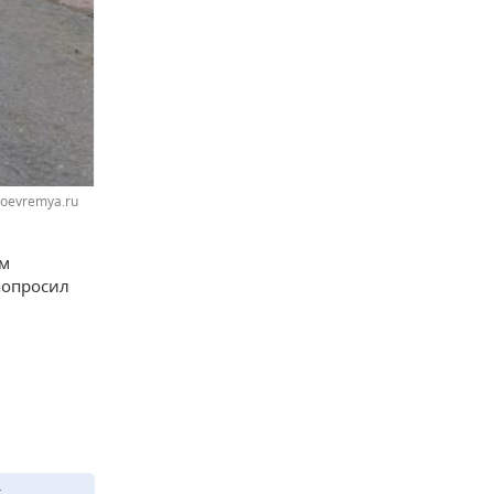
noevremya.ru
ом
попросил