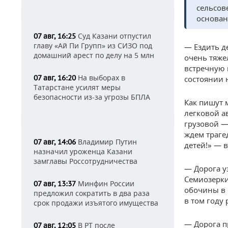
сельсов
основан
Суд Казани отпустил
07 авг, 16:25
главу «Ай Пи Групп» из СИЗО под
— Ездить д
домашний арест по делу на 5 млн
очень тяже
встречную 
На выборах в
07 авг, 16:20
состоянии 
Татарстане усилят меры
безопасности из-за угрозы БПЛА
Как пишут м
легковой а
грузовой —
ждем траге
Владимир Путин
07 авг, 14:06
детей!» — 
назначил уроженца Казани
замглавы Россотрудничества
— Дорога уз
Семиозерки
Минфин России
07 авг, 13:37
обочины в 
предложил сократить в два раза
в том году
срок продажи изъятого имущества
— Дорога п
В РТ после
07 авг, 12:05