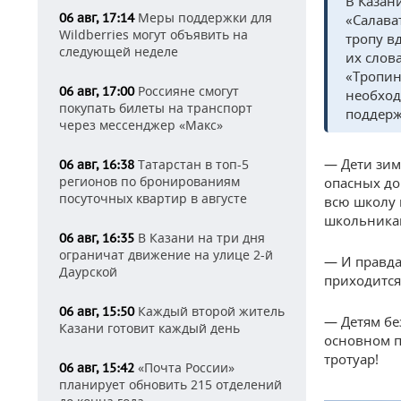
В Казан
Меры поддержки для
06 авг, 17:14
«Салава
Wildberries могут объявить на
тропу в
следующей неделе
их слов
«Тропин
Россияне смогут
06 авг, 17:00
необход
покупать билеты на транспорт
поддерж
через мессенджер «Макс»
— Дети зимо
Татарстан в топ-5
06 авг, 16:38
регионов по бронированиям
опасных до
посуточных квартир в августе
всю школу 
школьникам
В Казани на три дня
06 авг, 16:35
ограничат движение на улице 2-й
— И правда,
Даурской
приходится
Каждый второй житель
06 авг, 15:50
— Детям бе
Казани готовит каждый день
основном п
тротуар!
«Почта России»
06 авг, 15:42
планирует обновить 215 отделений