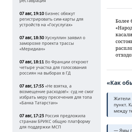
реставрация
Бизнес обяжут
07 авг, 19:10
регистрировать сим-карты для
Более 
устройств на «Госуслугах»
«Народ
касали
Хуснуллин заявил о
07 авг, 18:30
состоя
заморозке проекта трассы
распло
«Меридиан»
отходо
Во Франции откроют
07 авг, 18:11
четыре участка для голосования
россиян на выборах в ГД
«Как об
«Не взятка, а
07 авг, 17:55
возмещение расходов!»: суд не смог
избрать меру пресечения для топа
Жители 
«Банка Татарстан»
пункт. К
между т
Россия предложила
07 авг, 17:23
странам БРИКС общую платформу
для поддержки МСП
— Ямы г