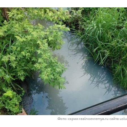
Фото: скрин realnoevremya.ru сайта uslu