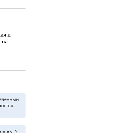
ия и
 на
селенный
ностью,
олосу. У