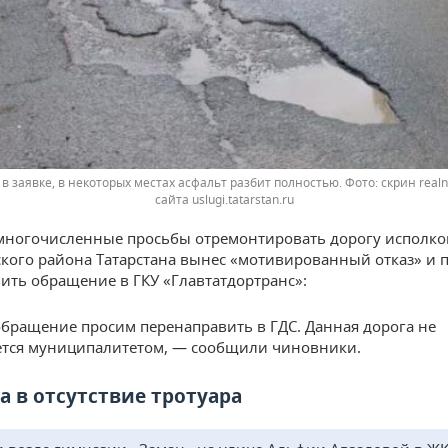
 в заявке, в некоторых местах асфальт разбит полностью. Фото: скрин real
сайта uslugi.tatarstan.ru
 многочисленные просьбы отремонтировать дорогу исполк
кого района Татарстана вынес «мотивированный отказ» и 
ить обращение в ГКУ «Главтатдортранс»:
бращение просим перенаправить в ГДС. Данная дорога не
тся муниципалитетом, — сообщили чиновники.
а в отсутствие тротуара