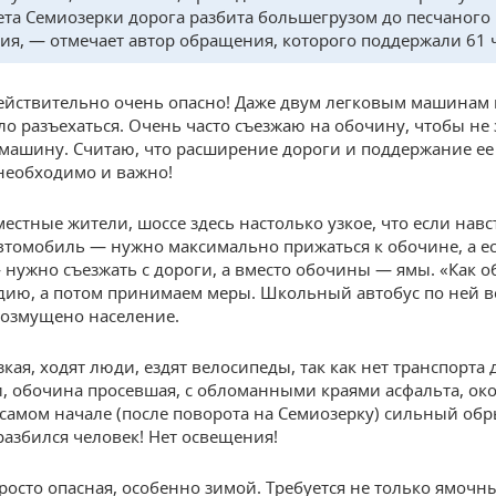
ета Семиозерки дорога разбита большегрузом до песчаного
ия, — отмечает автор обращения, которого поддержали 61 
ействительно очень опасно! Даже двум легковым машинам
ло разъехаться. Очень часто съезжаю на обочину, чтобы не 
машину. Считаю, что расширение дороги и поддержание ее
необходимо и важно!
естные жители, шоссе здесь настолько узкое, что если навс
втомобиль — нужно максимально прижаться к обочине, а е
 нужно съезжать с дороги, а вместо обочины — ямы. «Как 
дию, а потом принимаем меры. Школьный автобус по ней в
возмущено население.
кая, ходят люди, ездят велосипеды, так как нет транспорта 
, обочина просевшая, с обломанными краями асфальта, ок
самом начале (после поворота на Семиозерку) сильный обр
 разбился человек! Нет освещения!
росто опасная, особенно зимой. Требуется не только ямочн