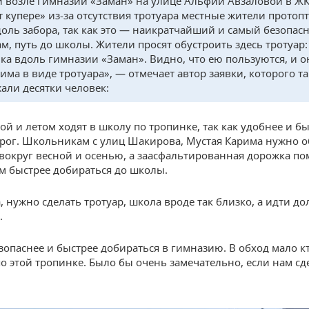
и возле гимназии «Заман» на улице Альфии Авзаловой в Ж
т купере» из-за отсутствия тротуара местные жители протоп
доль забора, так как это — наикратчайший и самый безопас
ам, путь до школы. Жители просят обустроить здесь тротуар:
ка вдоль гимназии «Заман». Видно, что ею пользуются, и о
има в виде тротуара», — отмечает автор заявки, которого т
али десятки человек:
й и летом ходят в школу по тропинке, так как удобнее и бы
рог. Школьникам с улиц Шакирова, Мустая Карима нужно 
вокруг весной и осенью, а заасфальтированная дорожка по
 быстрее добираться до школы.
 нужно сделать тротуар, школа вроде так близко, а идти до
.
зопаснее и быстрее добираться в гимназию. В обход мало кт
о этой тропинке. Было бы очень замечательно, если нам сд