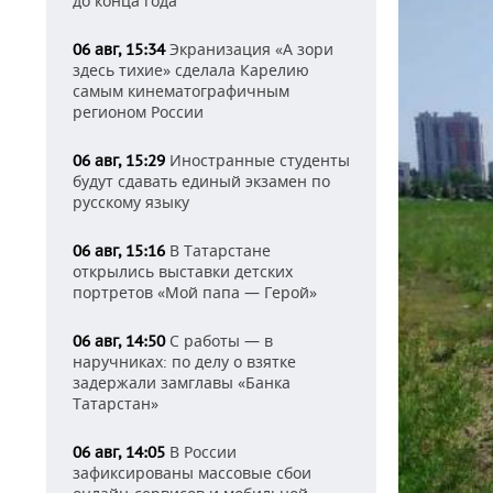
до конца года
Экранизация «А зори
06 авг, 15:34
здесь тихие» сделала Карелию
самым кинематографичным
регионом России
Иностранные студенты
06 авг, 15:29
будут сдавать единый экзамен по
русскому языку
В Татарстане
06 авг, 15:16
открылись выставки детских
портретов «Мой папа — Герой»
С работы — в
06 авг, 14:50
наручниках: по делу о взятке
задержали замглавы «Банка
Татарстан»
В России
06 авг, 14:05
зафиксированы массовые сбои