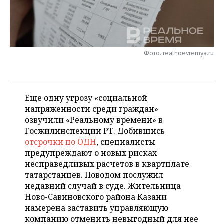
НЕФТЕХИМИЯ
РОЗНИЧНАЯ ТОРГОВЛЯ
НОВОСТИ ТЕХНОЛОГИЙ
МЕРОПРИЯТИЯ
НЕФТЬ
ТРАНСПОРТ
IT
НОВОСТИ МЕРОПРИЯТИЙ
СПОРТ
ОПК
Фото: realnoevremya.ru
УСЛУГИ
МЕДИА
ВЫЕЗДНАЯ РЕДАКЦИЯ
НОВОСТИ СПОРТА
ОБЩЕСТВО
ЭНЕРГЕТИКА
ТЕЛЕКОММУНИКАЦИИ
БИЗНЕС-БРАНЧИ
ФУТБОЛ
НОВОСТИ ОБЩЕСТВА
ФОТОГАЛЕРЕЯ
Еще одну угрозу «социальной
напряженности среди граждан»
ONLINE-КОНФЕРЕНЦИИ
ХОККЕЙ
ВЛАСТЬ
СЮЖЕТЫ
озвучили «Реальному времени» в
Госжилинспекции РТ. Добившись
ОТКРЫТАЯ ЛЕКЦИЯ
БАСКЕТБОЛ
ИНФРАСТРУКТУРА
СПРАВОЧНИК
отсрочки по ОДН
, специалисты
предупреждают о новых рисках
ВОЛЕЙБОЛ
ИСТОРИЯ
СПИСОК ПЕРСОН
ПОЛНАЯ ВЕРСИЯ
несправедливых расчетов в квартплате
татарстанцев. Поводом послужил
КИБЕРСПОРТ
КУЛЬТУРА
СПИСОК КОМПАНИЙ
недавний случай в суде. Жительница
Ново-Савиновского района Казани
ФИГУРНОЕ КАТАНИЕ
МЕДИЦИНА
намерена заставить управляющую
компанию отменить невыгодный для нее