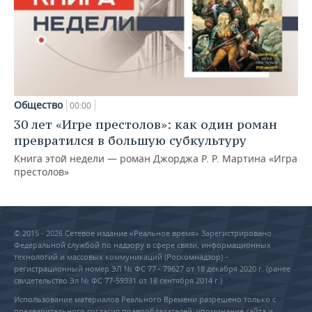
Общество
00:00
30 лет «Игре престолов»: как один роман
превратился в большую субкультуру
Книга этой недели — роман Джорджа Р. Р. Мартина «Игра
престолов»
© 2015 - 2026 Сетевое издание «Реальное время» Зарегистрировано
Федеральной службой по надзору в сфере связи, информационных
технологий и массовых коммуникаций (Роскомнадзор) –
регистрационный номер ЭЛ № ФС 77 - 79627 от 18 декабря 2020 г. (ранее
свидетельство Эл № ФС 77-59331 от 18 сентября 2014 г.)
Использование материалов Реального Времени разрешено только с
предварительного согласия правообладателей, упоминание сайта и